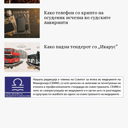
Како телефон со крипто на
осуденик исчезна во судските
лавиринти
Како падна тендерот со „Икарус“