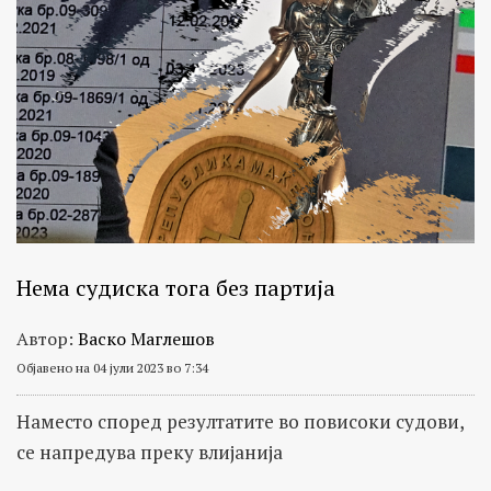
Нема судиска тога без партија
Автор:
Васко Маглешов
Објавено на 04 јули 2023 во 7:34
Наместо според резултатите во повисоки судови,
се напредува преку влијанија