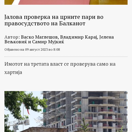
Јалова проверка на црните пари во
правосудството на Балканот
Автор:
Васко Маглешов, Владимир Карај, Јелена
Вељковиќ и Самир Мујкиќ
Објавено на 09 август 2023 во 8:08
Имотот на третата власт се проверува само на
хартија