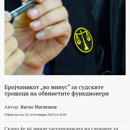
Бројчаникот „во минус“ за судските
трошоци на обвинетите функционери
Автор:
Васко Маглешов
Објавено на 20 септември 2023 во 8:04
Скапо ќе нѐ чинат застарувањата на случаите за