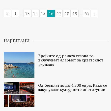
«
1
...
13
14
15
16
17
18
19
...
65
»
НАЈЧИТАНИ
Бројките од раната сезона го
вклучуваат алармот за хрватскиот
туризам
Од бесплатно до 4.500 евра: Како се
закупуваат културните институции