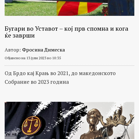
Бугари во Уставот – кој прв спомна и кога
ќе заврши
Автор:
Фросина Димеска
Објавено на 13 јули 2023 во 10:35
Од Брдо кај Крањ во 2021, до македонското
Собрание во 2023 година