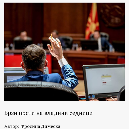
Брзи прсти на владини седници
Автор:
Фросина Димеска