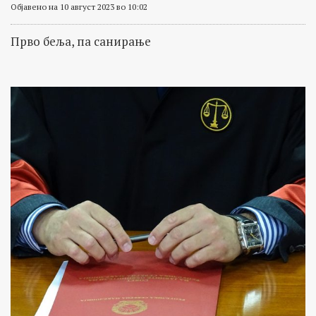
Објавено на 10 август 2023 во 10:02
Прво беља, па санирање