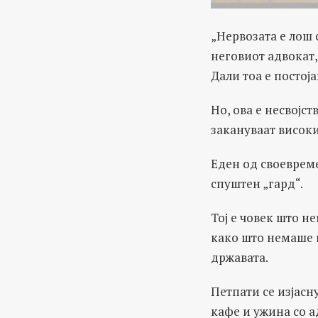
„Нервозата е лош 
неговиот адвокат,
Дали тоа е постој
Но, ова е несвојс
закануваат високи
Еден од своевреме
спуштен „гард“.
Тој е човек што н
како што немаше п
државата.
Петпати се изјасн
кафе и ужина со а