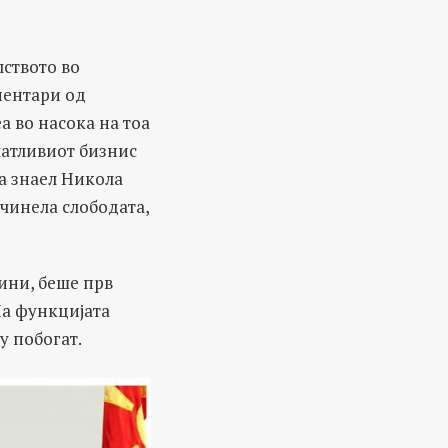
ството во
ментари од
а во насока на тоа
латливиот бизнис
а знаел Никола
 чинела слободата,
ини, беше прв
На функцијата
у побогат.