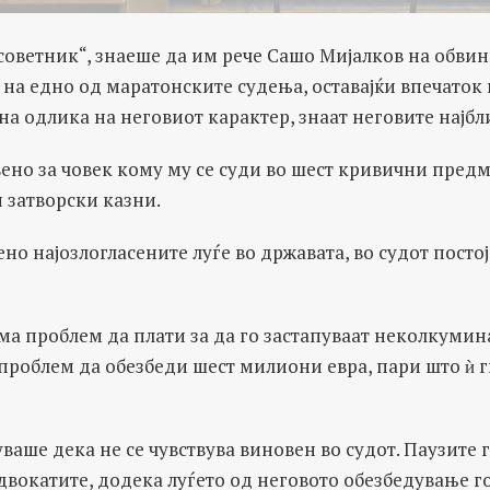
советник“, знаеше да им рече Сашо Мијалков на обвин
 на едно од маратонските судења, оставајќи впечаток 
ана одлика на неговиот карактер, знаат неговите најбл
твено за човек кому му се суди во шест кривични пред
 затворски казни.
но најозлогласените луѓе во државата, во судот посто
ема проблем да плати за да го застапуваат неколкумин
роблем да обезбеди шест милиони евра, пари што ѝ г
уваше дека не се чувствува виновен во судот. Паузите 
двокатите, додека луѓето од неговото обезбедување г