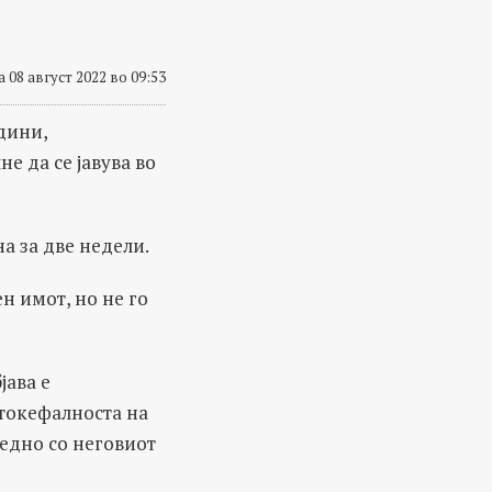
 08 август 2022 во 09:53
дини,
не да се јавува во
а за две недели.
н имот, но не го
јава е
втокефалноста на
аедно со неговиот