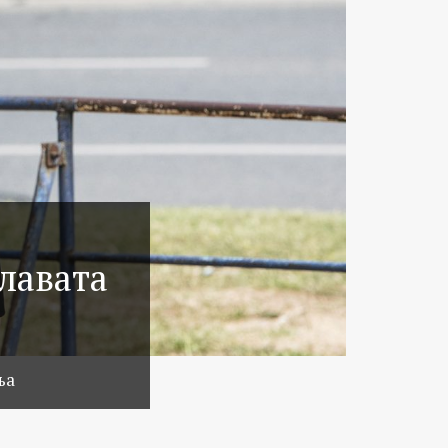
илавата
ња