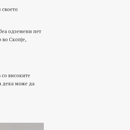
и своето
 беа одземени пет
 во Скопје,
в со високите
а дека може да