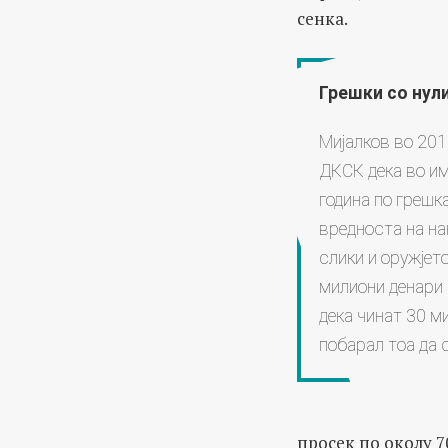
сенка.
Грешки со нул
Мијалков во 201
ДКСК дека во им
година по грешка
вредноста на на
слики и оружјето
милиони денари 
дека чинат 30 м
побарал тоа да 
просек по околу 7