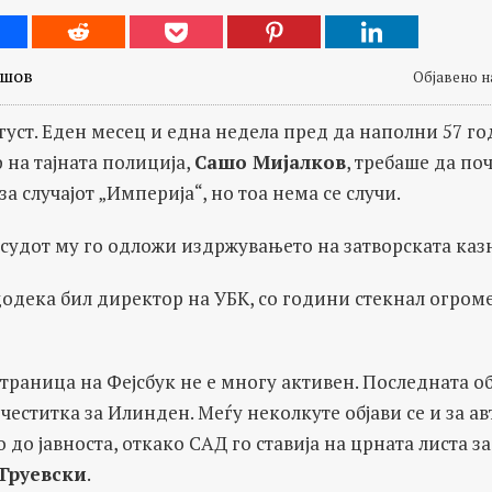
ешов
Објавено на
густ. Еден месец и една недела пред да наполни 57 го
на тајната полиција,
Сашо Мијалков
, требаше да поч
а случајот „Империја“, но тоа нема се случи.
судот му го одложи издржувањето на затворската казн
одека бил директор на УБК, со години стекнал огроме
траница на Фејсбук не е многу активен. Последната об
еститка за Илинден. Меѓу неколкуте објави се и за а
до јавноста, откако САД го ставија на црната листа з
Груевски
.