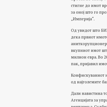
стигне до имот в
за оној што го пр
„Империја“.
Oд увидот што БИ
дека првиот имот
аниткорупционерит
вкупниот имот што
милион евра. Во 2
пак, пријавил имо
Конфискуваниот им
од најголемите ба
Дали навистина то
Агенцијата за упр
вештачења. Судбин