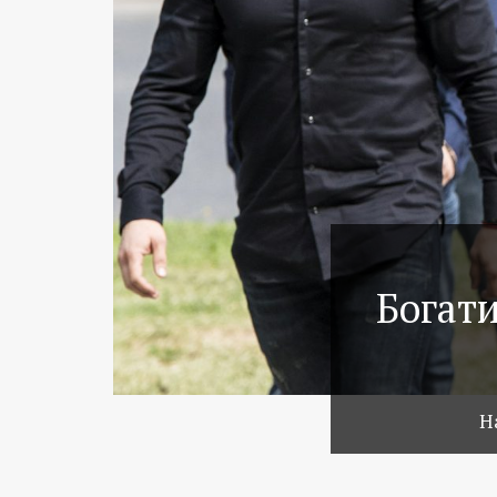
Богати
Н