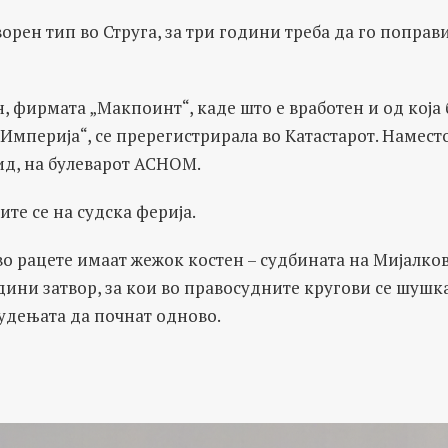
ворен тип во Струга, за три години треба да го поправ
 фирмата „Макпоинт“, каде што е вработен и од која
Империја“, се пререгистрирала во Катастарот. Наместо
ид, на булеварот АСНОМ.
ите се на судска ферија.
, во рацете имаат жежок костен – судбината на Мијалко
одини затвор, за кои во правосудните кругови се шушк
удењата да почнат одново.