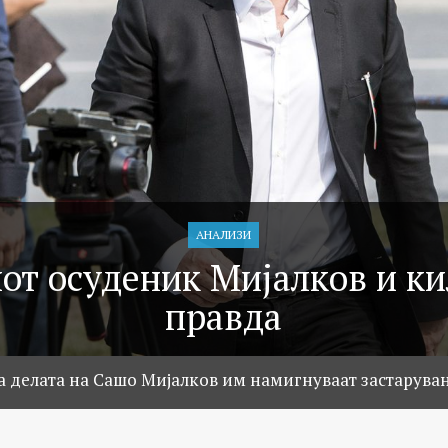
АНАЛИЗИ
от осуденик Мијалков и к
правда
а делата на Сашо Мијалков им намигнуваат застарува