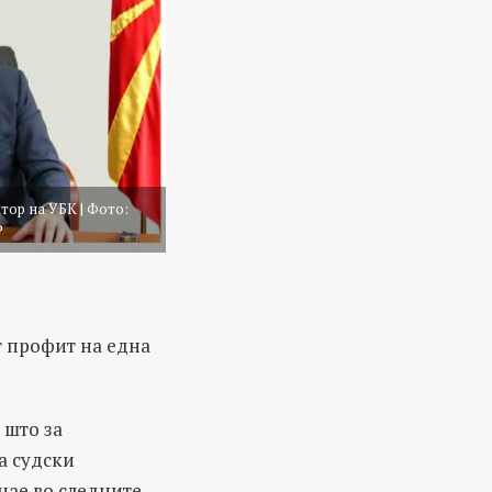
тор на УБК | Фото:
Р
т профит на една
 што за
а судски
нае во следните