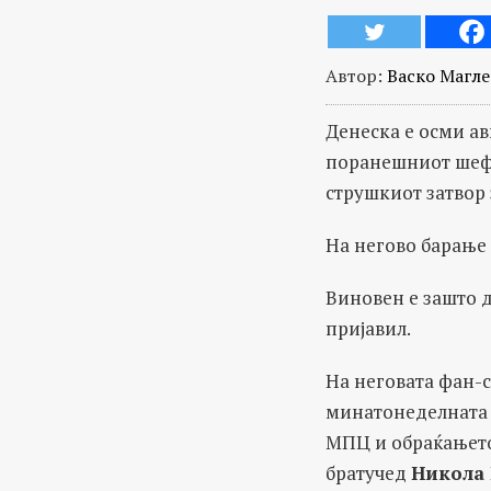
Автор:
Васко Магл
Денеска е осми ав
поранешниот шеф 
струшкиот затвор з
На негово барање 
Виновен е зашто д
пријавил.
На неговата фан-с
минатонеделната ч
МПЦ и обраќањето 
братучед
Никола 