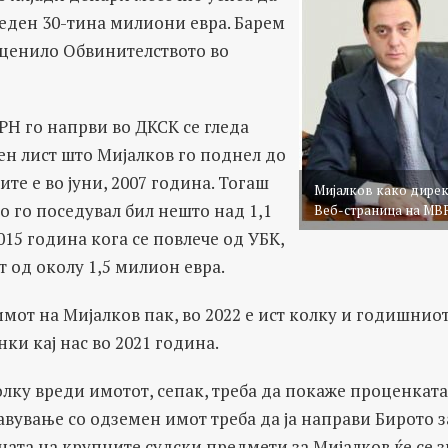
реден 30-тина милиони евра. Барем
оценило Обвинителството во
РН го напрви во ДКСК се гледа
ен лист што Мијалков го поднел до
е е во јуни, 2007 година. Тогаш
Мијалков како дирек
 го поседувал бил нешто над 1,1
Веб-страница на МВ
015 година кога се повлече од УБК,
т од околу 1,5 милион евра.
от на Мијалков пак, во 2022 е ист колку и годишнио
нки кај нас во 2021 година.
лку вреди имотот, сепак, треба да покаже проценката
авување со одземен имот треба да ја направи Бирото з
ата на крупните судски предмети за Мијалков ќе се з