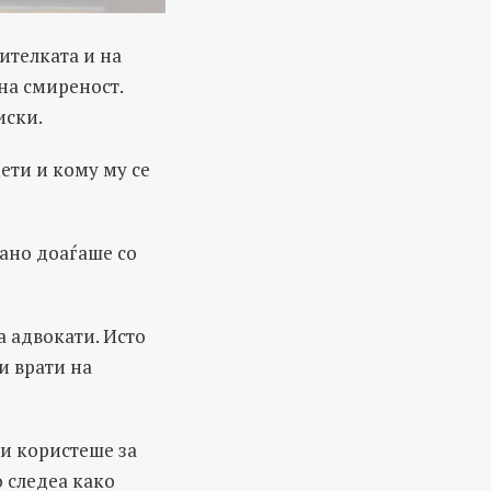
ителката и на
на смиреност.
иски.
мети и кому му се
јано доаѓаше со
а адвокати. Исто
и врати на
ги користеше за
о следеа како