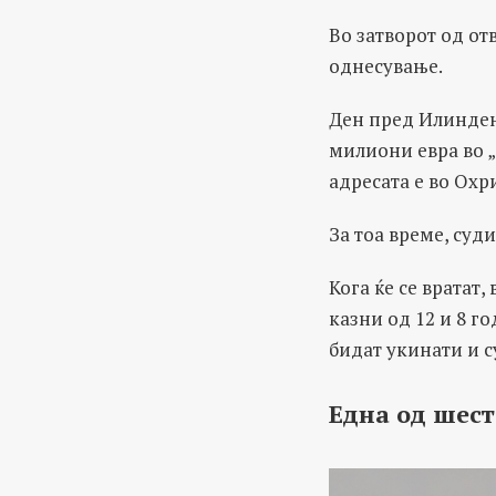
Во затворот од от
однесување.
Ден пред Илинден,
милиони евра во „
адресата е во Охр
За тоа време, суди
Кога ќе се вратат
казни од 12 и 8 г
бидат укинати и с
Една од шест