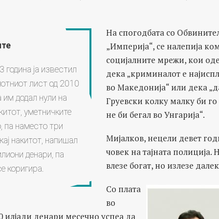
На спогодбата со Обвинител
„Империја“, се налепија ко
ите
социјалните мрежи, кои оде
3 година ја известил
дека „криминалот е најисп
отниот лист од 2010
во Македонија“ или дека „д
 им додал нули на
Груевски колку малку би го
китот, уметничките
не би бегал во Унгарија“.
, па наместо три
Мијалков, нецели девет год
кај накитот, напишал
човек на тајната полиција. 
илиони денари, па
влезе богат, но излезе далек
се коригира.
Со плата
во
0 илјади денари месечно успеа да