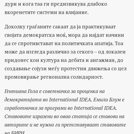
дури и кога таа ги предизвикува длабоко
вкоренетите системи на влијание.
Доколку граѓаните сакаат да ја практикуваат
својата демократска моќ, мора да најдат начини
да се спротивстават на политичката апатија. Тоа
може да изгледа различно за секого – од локален
придонес кон култура на дебата и ангажман, до
создавање сојузи меѓу протестни движења со цел
промовирање регионална солидарност.
Гентиана Гола е советничка за проценка на
демократијата во International IDEA. Емили Блум е
соработничка за програми во International IDEA.
Ставовите изразени во оваа статија се ставови на
авторите и не нужно ги претставуваат ставовите
на БИРН