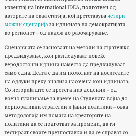
извештај на International IDEA, подготвен од
авторите на оваа статија, кој претставува
четири
можни сценарија
за иднината на демократијата
во регионот – од надеж до разочарување.
Сценаријата се засноваат на методи на стратешко
предвидување, кои разгледуваат повеќе
веродостојни иднини наместо да предвидуваат
само една. Целта е да им помогнат на носителите
на одлуки преку анализа насочена кон иднината.
Со историја што се протега низ децении – од
воено планирање за време на Студената војна до
корпоративни стратегии и јавни политики – оваа
методологија им помага на креаторите на
политики да се подготват за промени, да ги
тестираат своите претпоставки и да се справат со