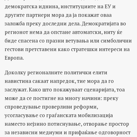
демократска иднина, институциите на ЕУ и
другите партнери мора да ја покажат оваа
заложба преку доследни дела. Демократијата во
регионот нема да опстане автоматски, ниту ќе
биде спасена со празни ветувања или симболични
гестови претставени како стратешки интереси на
Европа.
Доколку регионалните политички елити
навистина сакаат напредок, тие мора да го
заслужат. Како што покажуваат сценаријата, тоа
може да се постигне на многу начини: преку
спроведување проверливи реформи,
усогласување со граѓанската мобилизација
наместо нејзино потиснување, отворање простор
за независни медиуми и прифаќање одговорност