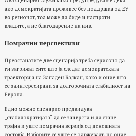
Ова сценарио служи како предупредување дека
ако демократијата преживее без поддршка од ЕУ
во регионот, тоа може да биде и наспроти
владите, а не благодарение на нив.
Помрачни перспективи
Преостанатите две сценарија треба сериозно да
ги загрижат сите што ја следат демократската
траекторија на Западен Балкан, како и оние што
се заинтересирани за долгорочната стабилност на
Европа.
Едно можно сценарио предвидува
„стабилократијата“ да се зацврсти и да стане
трајна и уште помрачна верзија од денешната
состојба. Изборите сѐ уште се одржуваат, но оние