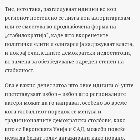
Тие, исто така, разгледуваат иднини во кои
регионот постепено се лизга кон авторитаризам
или се сместува во продлабочена форма на
„стабилократија“, каде што вкоренетите
политички елити и олигарси ја задржуваат власта,
и покрај очигледните демократски недостатоци,
во замена за обезбедување одреден степен на
стабилност.
Ова е важно денес затоа што овие иднини сѐ уште
претставуваат избор – избор што регионалните
актери можат да го направат, особено во време
кога глобалниот поредок се менува и
традиционалните демократски столбови, како
што се Европската Унија и САД, можеби повеќе
нема да бидат толку ангажирани како порано.