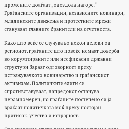
промените доаѓаат „одоздола нагоре.“
Граѓанските организации, независните новинари,
младинските движења и протестните мрежи
стануваат главните бранители на отчетноста.
Како што веќе се случува во некои делови од
регионот, граѓаните што повеќе немаат доверба
во корумпираните или неефикасни државни
структури бараат одговорност преку
истражувачкото новинарство и граѓанскиот
активизам. Политичките елити се
спротивставуваат, напредокот останува
нерамномерен, но граѓаните постепено си ја
враќаат политичката моќ преку постојан
притисок, учество и истрајност.