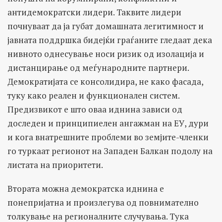
антидемократски лидери. Таквите лидери
почнуваат да ја губат домашната легитимност и
јавната поддршка бидејќи граѓаните гледаат дека
нивното однесување носи ризик од изолација и
дистанцирање од меѓународните партнери.
Демократијата се консолидира, не како фасада,
туку како реален и функционален систем.
Предизвикот е што оваа иднина зависи од
доследен и принципиелен ангажман на ЕУ, дури
и кога внатрешните проблеми во земјите-членки
го туркаат регионот на Западен Балкан подолу на
листата на приоритети.
Втората можна демократска иднина е
понепријатна и произлегува од повнимателно
толкување на регионалните случувања. Тука