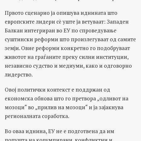
Првото сценарио ја опишува иднината што
европските лидери сѐ уште ја ветуваат: Западен
Балкан интегриран во ЕУ по спроведување
суштински реформи што произлегуваат од самите
земји. Овие реформи конкретно го подобруваат
животот на граѓаните преку силни институции,
независно судство и медиуми, како и одговорно
лидерство.
Овој политички контекст е поддржан од
економска обнова што го претвора „одливот на
мозоци“ во „прилив на мозоци“ и ја зајакнува
регионалната соработка.
Во оваа иднина, ЕУ не е подготвена да им
попушта на корумпирани, конфликтни и