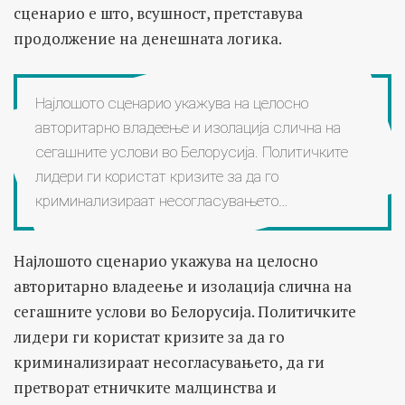
сценарио е што, всушност, претставува
продолжение на денешната логика.
Најлошото сценарио укажува на целосно
авторитарно владеење и изолација слична на
сегашните услови во Белорусија. Политичките
лидери ги користат кризите за да го
криминализираат несогласувањето…
Најлошото сценарио укажува на целосно
авторитарно владеење и изолација слична на
сегашните услови во Белорусија. Политичките
лидери ги користат кризите за да го
криминализираат несогласувањето, да ги
претворат етничките малцинства и