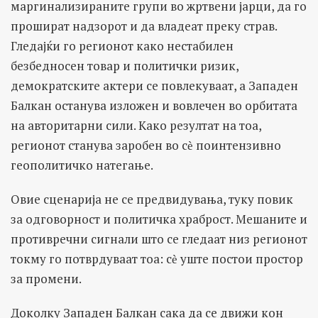
маргинализираните групи во жртвени јарци, да го
прошират надзорот и да владеат преку страв.
Гледајќи го регионот како нестабилен
безбедносен товар и политички ризик,
демократските актери се повлекуваат, а Западен
Балкан останува изложен и вовлечен во орбитата
на авторитарни сили. Како резултат на тоа,
регионот станува заробен во сѐ поинтензивно
геополитичко натегање.
Овие сценарија не се предвидувања, туку повик
за одговорност и политичка храброст. Мешаните и
противречни сигнали што се гледаат низ регионот
токму го потврдуваат тоа: сѐ уште постои простор
за промени.
Доколку Западен Балкан сака да се движи кон