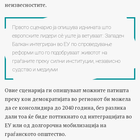
неизвесностите.
Првото сценарио ја опишува иднината што
европските лидери сѐ уште ја ветуваат: Западен
Балкан интегриран во ЕУ по спроведување
реформи што го подобруваат животот на
граѓаните преку силни институции, независно
судство и медиуми
Овие сценарија ги опишуваат можните патишта
преку кои демократијата во регионот би можела
да се консолидира до 2040 година, без разлика
дали тоа ќе биде поттикнато од интеграцијата во
ЕУ или од долгорочна мобилизација на
граѓанското општество.