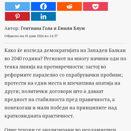
Автор:
Гентиана Гола и Емили Блум
Објавено на 01 јуни 2026 во 14:57
Како ќе изгледа демократијата на Западен Балкан
во 2040 година? Регионот на многу начини оди по
тенка линија на противречности: застој во
реформите паралелно со охрабрувачки пробиви;
протести на едни места и впечатлива апатија на
други; политички договори што ѝ даваат
предност на стабилноста пред правичноста, а
понекогаш и мали победи на принципите над
кратковидната практичност.
Овие тензии се анализирани во неодамнешен