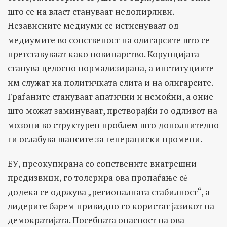
што се на власт стануваат недопирливи.
Независните медиуми се истиснуваат од
медиумите во сопственост на олигарсите што се
претставуваат како новинарство. Корупцијата
станува целосно нормализирана, а институциите
им служат на политичката елита и на олигарсите.
Граѓаните стануваат апатични и немоќни, а оние
што можат заминуваат, претворајќи го одливот на
мозоци во структурен проблем што дополнително
ги ослабува шансите за генерациски промени.
ЕУ, преокупирана со сопствените внатрешни
предизвици, го толерира ова пропаѓање сѐ
додека се одржува „регионалната стабилност“, а
лидерите барем привидно го користат јазикот на
демократијата. Посебната опасност на ова