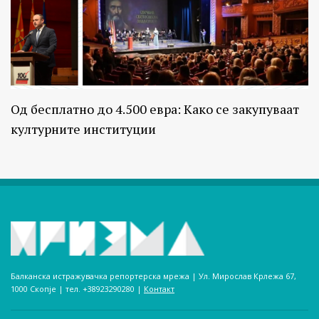
Од бесплатно до 4.500 евра: Како се закупуваат
културните институции
Балканска истражувачка репортерска мрежа | Ул. Мирослав Крлежа 67,
1000 Скопје | тел. +38923290280­ |
Контакт