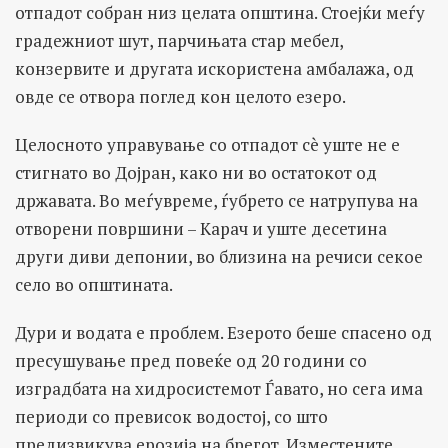
отпадот собран низ целата општина. Стоејќи меѓу
градежниот шут, парчињата стар мебел,
конзервите и другата искористена амбалажа, од
овде се отвора поглед кон целото езеро.
Целосното управување со отпадот сè уште не е
стигнато во Дојран, како ни во остатокот од
државата. Во меѓувреме, ѓубрето се натрупува на
отворени површини – Карач и уште десетина
други диви депонии, во близина на речиси секое
село во општината.
Дури и водата е проблем. Езерото беше спасено од
пресушување пред повеќе од 20 години со
изградбата на хидросистемот Ѓавато, но сега има
периоди со превисок водостој, со што
предизвикува ерозија на брегот. Изместените