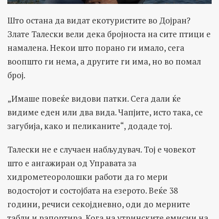
Што остана да видат екотуристите во Дојран?
Злате Талески вели дека бројноста на сите птици е
намалена. Некои што порано ги имало, сега
воопшто ги нема, а другите ги има, но во помал
број.
„Имаше повеќе видови патки. Сега дали ќе
видиме еден или два вида. Чапјите, исто така, се
загубија, како и пеликаните“, додаде тој.
Талески не е случаен набљудувач. Тој е човекот
што е ангажиран од Управата за
хидрометеоролошки работи да го мери
водостојот и состојбата на езерото. Веќе 38
години, речиси секојдневно, оди до мерните
табли и рапортира. Кога на утринските емисии на