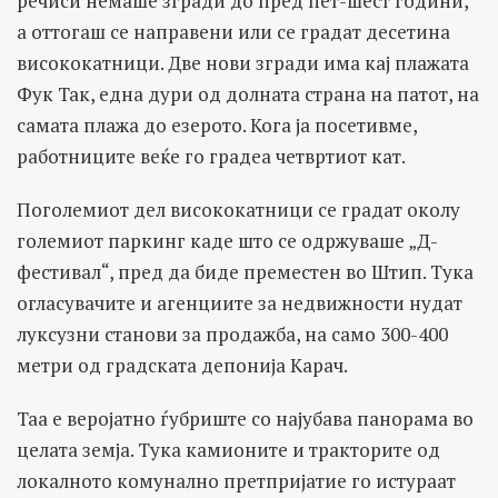
речиси немаше згради до пред пет-шест години,
а оттогаш се направени или се градат десетина
висококатници. Две нови згради има кај плажата
Фук Так, една дури од долната страна на патот, на
самата плажа до езерото. Кога ја посетивме,
работниците веќе го градеа четвртиот кат.
Поголемиот дел висококатници се градат околу
големиот паркинг каде што се одржуваше „Д-
фестивал“, пред да биде преместен во Штип. Тука
огласувачите и агенциите за недвижности нудат
луксузни станови за продажба, на само 300-400
метри од градската депонија Карач.
Таа е веројатно ѓубриште со најубава панорама во
целата земја. Тука камионите и тракторите од
локалното комунално претпријатие го истураат