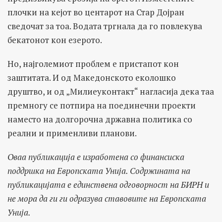
плочки на кејот во центарот на Стар Дојран
сведочат за тоа. Водата тргнала да го повлекува
бекатонот кон езерото.
Но, најголемиот проблем е пристапот кон
заштитата. И од Македонското еколошко
друштво, и од „Милиеуконтакт“ нагласија дека таа
премногу се потпира на поединечни проекти
наместо на долгорочна државна политика со
реални и применливи планови.
Оваа публикација е изработена со финансиска
поддршка на Европската Унија. Содржината на
публикацијата е единствена одговорност на БИРН и
не мора да ги ги одразува ставовите на Европската
Унија.