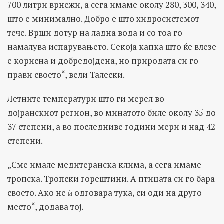
700 литри врнежи, а сега имаме околу 280, 300, 340,
што е минимално. Добро е што хидросистемот
тече. Врши дотур на ладна вода и со тоа го
намалува испарувањето. Секоја капка што ќе влезе
е корисна и добредојдена, но природата си го
прави своето“, вели Талески.
Летните температури што ги мерел во
дојранскиот регион, во минатото биле околу 35 до
37 степени, а во последниве години мери и над 42
степени.
„Сме имале медитеранска клима, а сега имаме
тропска. Тропски горештини. А птицата си го бара
своето. Ако не ѝ одговара тука, си оди на друго
место“, додава тој.