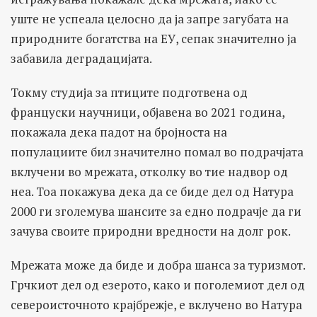
уште не успеала целосно да ја запре загубата на
природните богатства на ЕУ, сепак значително ја
забавила деградацијата.
Токму студија за птиците подготвена од
француски научници, објавена во 2021 година,
покажала дека падот на бројноста на
популациите бил значително помал во подрачјата
вклучени во мрежата, отколку во тие надвор од
неа. Тоа покажува дека да се биде дел од Натура
2000 ги зголемува шансите за едно подрачје да ги
зачува своите природни вредности на долг рок.
Мрежата може да биде и добра шанса за туризмот.
Грчкиот дел од езерото, како и поголемиот дел од
североисточното крајбрежје, е вклучено во Натура