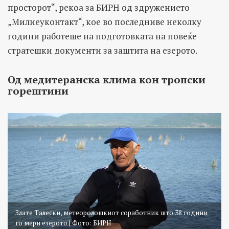
просторот“, рекоа за БИРН од здружението
„Милиеуконтакт“, кое во последниве неколку
години работеше на подготовката на повеќе
стратешки документи за заштита на езерото.
Од медитеранска клима кон тропски
горештини
Злате Талески, метеоролошкиот соработник што 38 години
го мери езерото | Фото: БИРН