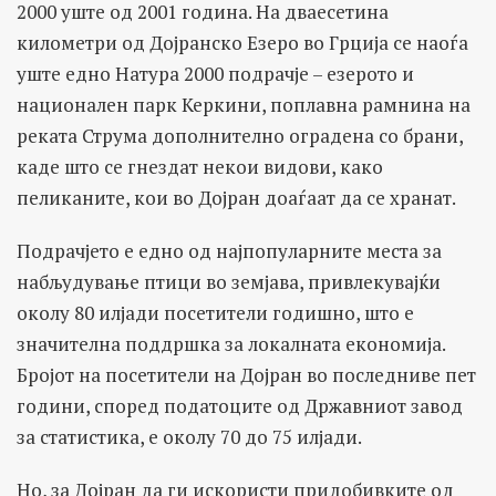
2000 уште од 2001 година. На дваесетина
километри од Дојранско Езеро во Грција се наоѓа
уште едно Натура 2000 подрачје – езерото и
национален парк Керкини, поплавна рамнина на
реката Струма дополнително оградена со брани,
каде што се гнездат некои видови, како
пеликаните, кои во Дојран доаѓаат да се хранат.
Подрачјето е едно од најпопуларните места за
набљудување птици во земјава, привлекувајќи
околу 80 илјади посетители годишно, што е
значителна поддршка за локалната економија.
Бројот на посетители на Дојран во последниве пет
години, според податоците од Државниот завод
за статистика, е околу 70 до 75 илјади.
Но, за Дојран да ги искористи придобивките од