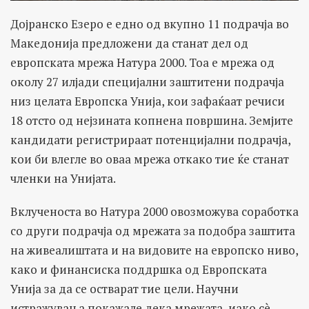
Дојранско Езеро е едно од вкупно 11 подрачја во
Македонија предложени да станат дел од
европската мрежа Натура 2000. Тоа е мрежа од
околу 27 илјади специјални заштитени подрачја
низ целата Европска Унија, кои зафаќаат речиси
18 отсто од нејзината копнена површина. Земјите
кандидати регистрираат потенцијални подрачја,
кои би влегле во оваа мрежа откако тие ќе станат
членки на Унијата.
Вклученоста во Натура 2000 овозможува соработка
со други подрачја од мрежата за подобра заштита
на живеалиштата и на видовите на европско ниво,
како и финансиска поддршка од Европската
Унија за да се остварат тие цели. Научни
истражувања покажале дека мрежата, иако сè