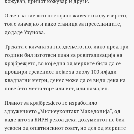
кожувар, црниот кожувар и други.
Освен за тие што постојано живеат околу езерото,
тоа е значајно и како станица за преселниците,
додаде Узунова.
Трската е клучна за гнездењето, но, иако пред три
години бил изготвен план за ревитализација на
крајбрежјето, во кој една од мерките била да се
прошири трскениот појас за околу 100 илјади
квадратни метри, денес може да се види дека на
повеќето места тој е или ист, или намален.
Планот за крајбрежјето го изработило
здружението „Милиеуконтакт Македонија“, од
каде што за БИРН рекоа дека документот не бил
усвоен од општинскиот совет, но дел од мерките