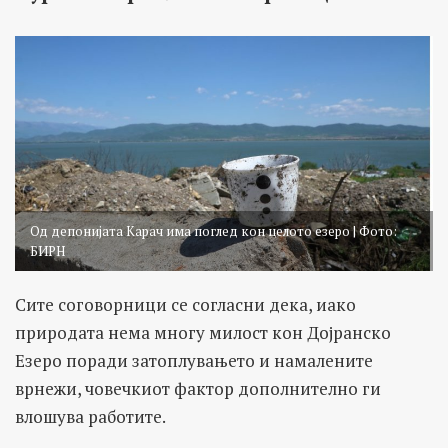
Од депонијата Карач има поглед кон целото езеро | Фото:
БИРН
Сите соговорници се согласни дека, иако
природата нема многу милост кон Дојранско
Езеро поради затоплувањето и намалените
врнежи, човечкиот фактор дополнително ги
влошува работите.