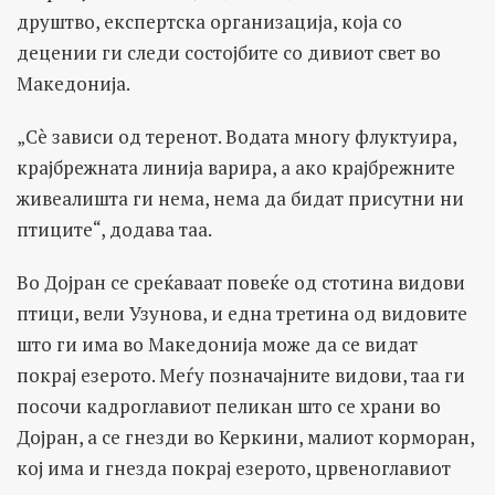
друштво, експертска организација, која со
децении ги следи состојбите со дивиот свет во
Македонија.
„Сè зависи од теренот. Водата многу флуктуира,
крајбрежната линија варира, а ако крајбрежните
живеалишта ги нема, нема да бидат присутни ни
птиците“, додава таа.
Во Дојран се среќаваат повеќе од стотина видови
птици, вели Узунова, и една третина од видовите
што ги има во Македонија може да се видат
покрај езерото. Меѓу позначајните видови, таа ги
посочи кадроглавиот пеликан што се храни во
Дојран, а се гнезди во Керкини, малиот корморан,
кој има и гнезда покрај езерото, црвеноглавиот