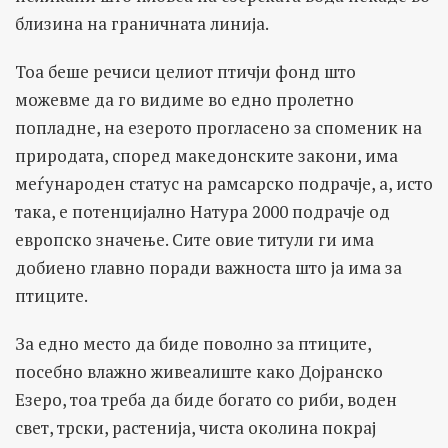
близина на граничната линија.
Тоа беше речиси целиот птичји фонд што
можевме да го видиме во едно пролетно
попладне, на езерото прогласено за споменик на
природата, според македонските закони, има
меѓународен статус на рамсарско подрачје, а, исто
така, е потенцијално Натура 2000 подрачје од
европско значење. Сите овие титули ги има
добиено главно поради важноста што ја има за
птиците.
За едно место да биде поволно за птиците,
посебно влажно живеалиште како Дојранско
Езеро, тоа треба да биде богато со риби, воден
свет, трски, растенија, чиста околина покрај