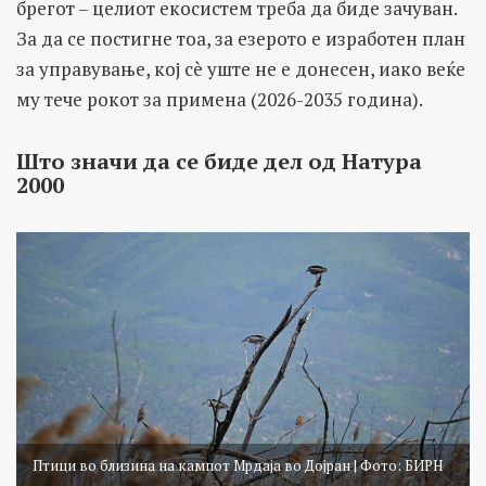
брегот – целиот екосистем треба да биде зачуван.
За да се постигне тоа, за езерото е изработен план
за управување, кој сè уште не е донесен, иако веќе
му тече рокот за примена (2026-2035 година).
Што значи да се биде дел од Натура
2000
Птици во близина на кампот Мрдаја во Дојран | Фото: БИРН