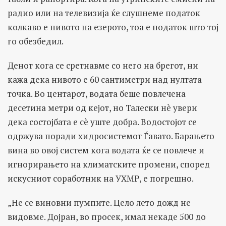
радио или на телевизија ќе слушнеме податок
колкаво е нивото на езерото, тоа е податок што тој
го обезбедил.
Денот кога се сретнавме со него на брегот, ни
кажа дека нивото е 60 сантиметри над нултата
точка. Во центарот, водата беше повлечена
десетина метри од кејот, но Талески нè увери
дека состојбата е сè уште добра. Водостојот се
одржува поради хидросистемот Ѓавато. Барањето
вина во овој систем кога водата ќе се повлече и
игнорирањето на климатските промени, според
искусниот соработник на УХМР, е погрешно.
„Не се виновни пумпите. Цело лето дожд не
видовме. Дојран, во просек, имал некаде 500 до