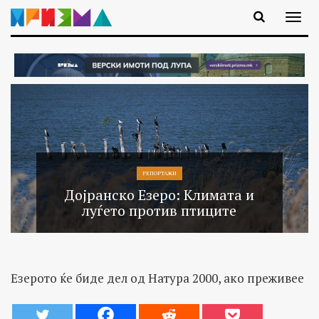
РЕПОРТАЖИ
Дојранско Езеро: Климата и
луѓето против птиците
Езерото ќе биде дел од Натура 2000, ако преживее