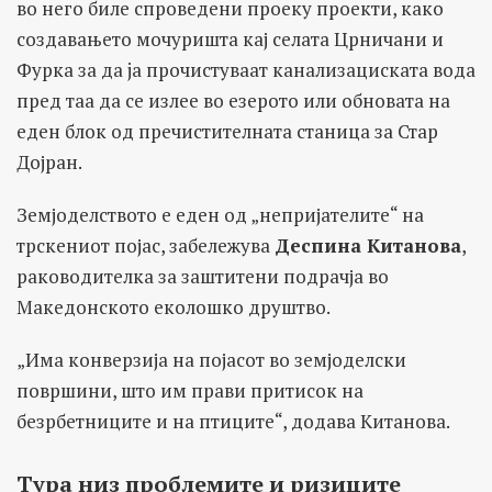
во него биле спроведени проеку проекти, како
создавањето мочуришта кај селата Црничани и
Фурка за да ja прочистуваат канализациската вода
пред таа да се излее во езерото или обновата на
еден блок од пречистителната станица за Стар
Дојран.
Земјоделството е еден од „непријателите“ на
трскениот појас, забележува
Деспина Китанова
,
раководителка за заштитени подрачја во
Македонското еколошко друштво.
„Има конверзија на појасот во земјоделски
површини, што им прави притисок на
безрбетниците и на птиците“, додава Китанова.
Тура низ проблемите и ризиците