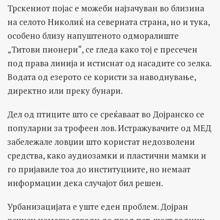
Трскениот појас е можеби најзачуван во близина
на селото Николиќ на северната страна, но и тука,
особено близу напуштеното одморалиште
„Титови пионери“, се гледа како тој е пресечен
под права линија и истиснат од насадите со зелка.
Водата од езерото се користи за наводнување,
директно или преку бунари.
Дел од птиците што се среќаваат во Дојранско се
популарни за трофеен лов. Истражувачите од МЕД
забележале ловџии што користат недозволени
средства, како аудиозамки и пластични мамки и
го пријавиле тоа до институциите, но немаат
информации дека случајот бил решен.
Урбанизацијата е уште еден проблем. Дојран