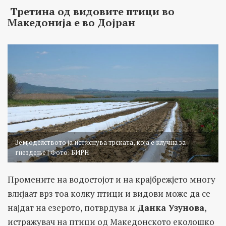
Третина од видовите птици во
Македонија е во Дојран
Земјоделството ја истиснува трската, која е клучна за
гнездење | Фото: БИРН
Промените на водостојот и на крајбрежјето многу
влијаат врз тоа колку птици и видови може да се
најдат на езерото, потврдува и
Данка Узунова
,
истражувач на птици од Македонското еколошко