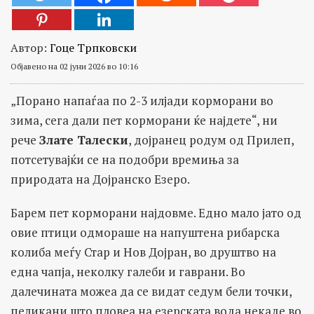
Автор:
Гоце Трпковски
Објавено на 02 јуни 2026 во 10:16
„Порано напаѓаа по 2-3 илјади корморани во
зима, сега дали пет корморани ќе најдете“, ни
рече
Злате Талески
, дојранец родум од Прилеп,
потсетувајќи се на подобри времиња за
природата на Дојранско Езеро.
Барем пет корморани најдовме. Едно мало јато од
овие птици одмораше на напуштена рибарска
колиба меѓу Стар и Нов Дојран, во друштво на
една чапја, неколку галеби и гаврани. Во
далечината можеа да се видат седум бели точки,
пеликани што пловеа на езерската вода некаде во