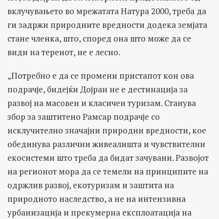
вклучувањето во мрежатата Натура 2000, треба да
ги задржи природните вредности додека земјата
стане членка, што, според она што може да се
види на теренот, не е лесно.
„Потребно е да се промени пристапот кон ова
подрачје, бидејќи Дојран не е дестинација за
развој на масовен и класичен туризам. Станува
збор за заштитено Рамсар подрачје со
исклучително значајни природни вредности, кое
обединува различни живеалишта и чувствителни
екосистеми што треба да бидат зачувани. Развојот
на регионот мора да се темели на принципите на
одржлив развој, екотуризам и заштита на
природното наследство, а не на интензивна
урбанизација и прекумерна експлоатација на