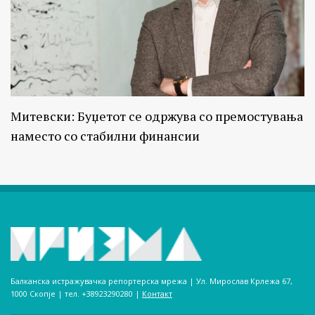
Митевски: Буџетот се одржува со премостувања
наместо со стабилни финансии
Балканска истражувачка репортерска мрежа | Ул. Мирослав Крлежа 67,
1000 Скопје | тел. +38923290280­ |
Контакт