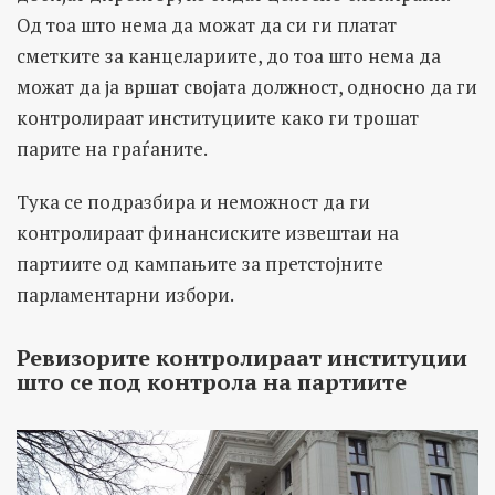
Од тоа што нема да можат да си ги платат
сметките за канцелариите, до тоа што нема да
можат да ја вршат својата должност, односно да ги
контролираат институциите како ги трошат
парите на граѓаните.
Тука се подразбира и неможност да ги
контролираат финансиските извештаи на
партиите од кампањите за претстојните
парламентарни избори.
Ревизорите контролираат институции
што се под контрола на партиите