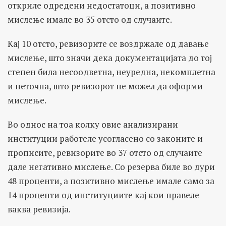
откриле одредени недостатоци, а позитивно
мислење имале во 35 отсто од случаите.
Кај 10 отсто, ревизорите се воздржале од давање
мислење, што значи дека документацијата до тој
степен била несоодветна, неуредна, некомплетна
и неточна, што ревизорот не можел да оформи
мислење.
Во однос на тоа колку овие анализирани
институции работеле усогласено со законите и
прописите, ревизорите во 37 отсто од случаите
дале негативно мислење. Со резерва биле во дури
48 проценти, а позитивно мислење имале само за
14 проценти од институциите кај кои правеле
ваква ревизија.