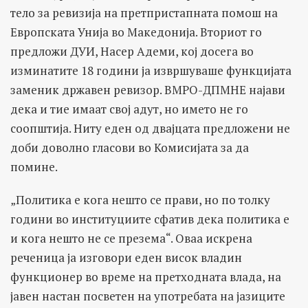
тело за ревизија на претпристапната помош на
Европската Унија во Македонија. Вториот го
предложи ДУИ, Насер Адеми, кој досега во
изминатите 18 години ја извршуваше функцијата
заменик државен ревизор. ВМРО-ДПМНЕ најави
дека и тие имаат свој адут, но името не го
соопштија. Ниту еден од двајцата предложени не
доби доволно гласови во Комисијата за да
помине.
„Политика е кога нешто се прави, но по толку
години во институциите сфатив дека политика е
и кога нешто не се презема“. Оваа искрена
реченица ја изговори еден висок владин
функционер во време на претходната влада, на
јавен настан посветен на употребата на јазиците