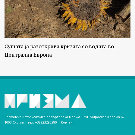
Сушата ја разоткрива кризата со водата во
Централна Европа
Балканска истражувачка репортерска мрежа | Ул. Мирослав Крлежа 67,
1000 Скопје | тел. +38923290280­ |
Контакт