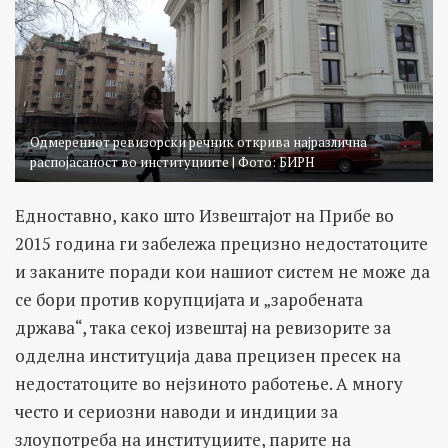
Одмерениот ревизорски речник открива најразлична
распојасаност во институциите | Фото: БИРН
Едноставно, како што Извештајот на Прибе во
2015 година ги забележа прецизно недостатоците
и заканите поради кои нашиот систем не може да
се бори против корупцијата и „заробената
држава“, така секој извештај на ревизорите за
одделна институција дава прецизен пресек на
недостатоците во нејзиното работење. А многу
често и сериозни наводи и индиции за
злоупотреба на институциите, парите на