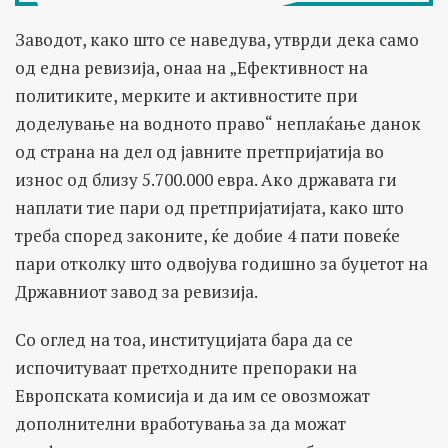
Заводот, како што се наведува, утврди дека само
од една ревизија, онаа на „Ефективност на
политиките, мерките и активностите при
доделување на водното право“ неплаќање данок
од страна на дел од јавните претпријатија во
износ од близу 5.700.000 евра. Ако државата ги
наплати тие пари од претпријатијата, како што
треба според законите, ќе добие 4 пати повеќе
пари отколку што одвојува годишно за буџетот на
Државниот завод за ревизија.
Со оглед на тоа, институцијата бара да се
испочитуваат претходните препораки на
Европската комисија и да им се овозможат
дополнителни вработувања за да можат