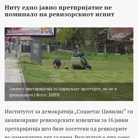
Ниту едно јавно претпријатие не
поминало на ревизорскиот испит
Јавните претпријатија го одржуваат просторот, но не и
финансиите | Фото: БИРН
Институтот за демократија „Социетас Цивилис“ ги
анализираше ревизорските извештаи за 16 јавни
претпријатија што биле посетени од ревизорите
во изминатите пет години. Резултатот е што само