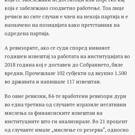
која е забележано соодветно работење. Тоа лице
речиси во сите случаи е член на некоја партија и е
назначено на позицијата како претставник на
одредена партија.
А ревизорите, ако се суди според нивниот
годишен извештај за работата на институцијата во
2018 година кој е доставен до Собранието, биле
вредни. Прочешлале 102 субјекти од вкупно 1.500
во државата и напишале 117 извештаи.
Во овие ревизии, 84-те вработени ревизори дури
во една третина од случаите изразиле негативни
мислења за финансиските извештаи на
институциите што ги анализирале. Во 21 процент
од случаите имале „мислење со резерва“, односно