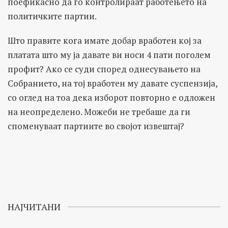
поефикасно да го контролираат работењето на
политичките партии.
Што правите кога имате добар вработен кој за
платата што му ја давате ви носи 4 пати поголем
профит? Ако се суди според однесувањето на
Собранието, на тој вработен му давате суспензија,
со оглед на тоа дека изборот повторно е одложен
на неопределено. Можеби не требаше да ги
споменуваат партиите во својот извештај?
НАЈЧИТАНИ