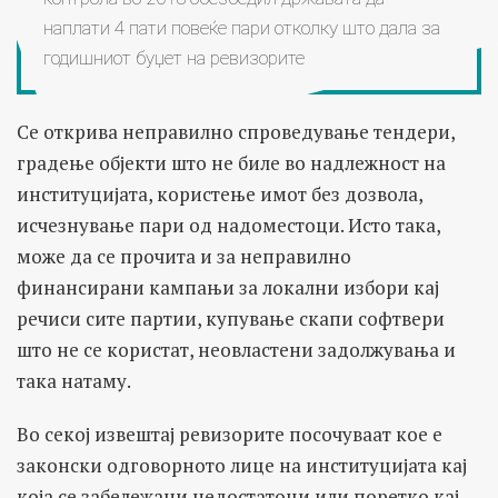
наплати 4 пати повеќе пари отколку што дала за
годишниот буџет на ревизорите
Се открива неправилно спроведување тендери,
градење објекти што не биле во надлежност на
институцијата, користење имот без дозвола,
исчезнување пари од надоместоци. Исто така,
може да се прочита и за неправилно
финансирани кампањи за локални избори кај
речиси сите партии, купување скапи софтвери
што не се користат, неовластени задолжувања и
така натаму.
Во секој извештај ревизорите посочуваат кое е
законски одговорното лице на институцијата кај
која се забележани недостатоци или поретко кај