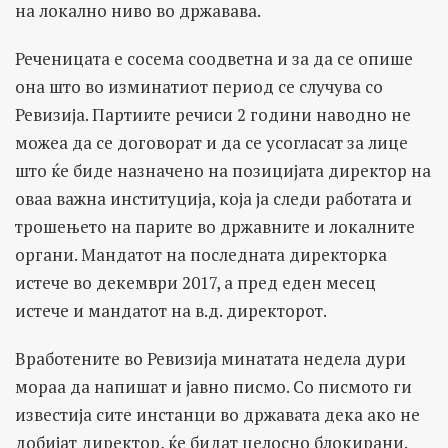
на локално ниво во државава.
Реченицата е сосема соодветна и за да се опише
она што во изминатиот период се случува со
Ревизија. Партиите речиси 2 години наводно не
можеа да се договорат и да се усогласат за лице
што ќе биде назначено на позицијата директор на
оваа важна институција, која ја следи работата и
трошењето на парите во државните и локалните
органи. Мандатот на последната директорка
истече во декември 2017, а пред еден месец
истече и мандатот на в.д. директорот.
Вработените во Ревизија минатата недела дури
мораа да напишат и јавно писмо. Со писмото ги
известија сите инстанци во државата дека ако не
добијат директор, ќе бидат целосно блокирани.