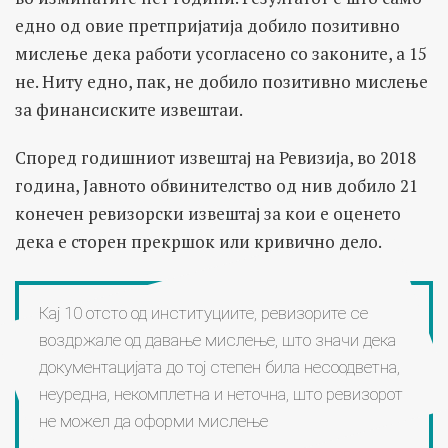
едно од овие претпријатија добило позитивно
мислење дека работи усогласено со законите, а 15
не. Ниту едно, пак, не добило позитивно мислење
за финансиските извештаи.
Според годишниот извештај на Ревизија, во 2018
година, Јавното обвинителство од нив добило 21
конечен ревизорски извештај за кои е оценето
дека е сторен прекршок или кривично дело.
Кај 10 отсто од институциите, ревизорите се
воздржале од давање мислење, што значи дека
документацијата до тој степен била несоодветна,
неуредна, некомплетна и неточна, што ревизорот
не можел да оформи мислење