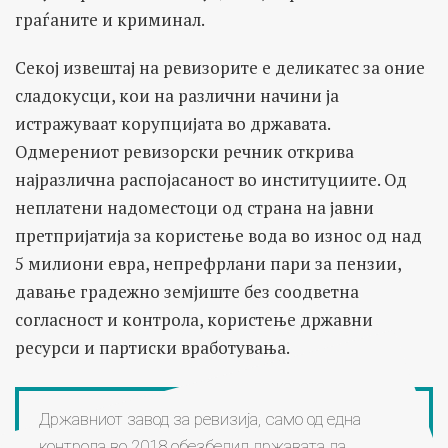
граѓаните и криминал.
Секој извештај на ревизорите е деликатес за оние
сладокусци, кои на различни начини ја
истражуваат корупцијата во државата.
Одмерениот ревизорски речник открива
најразлична распојасаност во институциите. Од
неплатени надоместоци од страна на јавни
претпријатија за користење вода во износ од над
5 милиони евра, непрефрлани пари за пензии,
давање градежно земјиште без соодветна
согласност и контрола, користење државни
ресурси и партиски вработувања.
Државниот завод за ревизија, само од една
контрола во 2018 обезбедил државата да