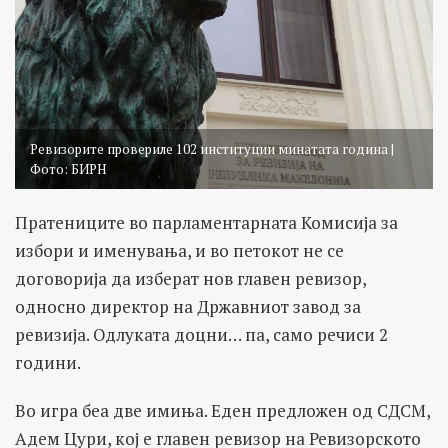
Ревизорите провериле 102 институции минатата година |
Фото: БИРН
Пратениците во парламентарната Комисија за
избори и именувања, и во петокот не се
договорија да изберат нов главен ревизор,
односно директор на Државниот завод за
ревизија. Одлуката доцни… па, само речиси 2
години.
Во игра беа две имиња. Еден предложен од СДСМ,
Адем Цури, кој е главен ревизор на Ревизорското