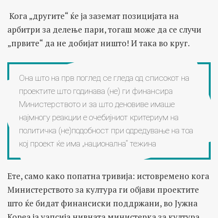
Кога „другите“ ќе ја заземат позицијата на
арбитри за делење пари, тогаш може да се случи
„првите“ да не добијат ништо! И така во круг.
Она што на прв поглед се гледа од списокот на
проектите што годинава (не) ги финансира
Министерството и за што деновиве имаше
најмногу реакции е очебијниот критериум на
политичка (не)подобност при одредување на тоа
кој проект ќе има „национална“ тежина
Ете, само како попатна тривија: истовремено кога
Министерството за култура ги објави проектите
што ќе бидат финансиски поддржани, во Јужна
Кореа ја уапсија нивната министерка за култура.