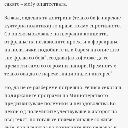
сакате – меѓу општествата.
За жал, овдешната доктрина (тешко би ја нарекле
културна политика) го прави токму спротивното.
Со оневозможување на плурални концепти,
отфрлање на независните проекти и форсирање
на политички подобните или барем на оние што
„не фрлаа со боја“, создава јаз кој може да се
премости само со огромни напори. Премногу е
тешко ова да се нарече „национален интерес“.
Но, да не се разбереме погрешно. Речиси секогаш
поддржаните програми на Министерството
предизвикувале полемики и незадоволства. Во
некои од полемиките учествуваше и авторот на
овој текст, но тогаш се полемизираше со живи
луѓе, кои членуваа во комисиите што решаваа и