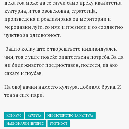
дека тоа може да се случи само преку квалитетна
културна, и тоа ововековна, стратегија,
произведена и реализирана од мериторни и
меродавни луѓе, со име и презиме и со соодветно
чувство за одговорност.
Зашто колку што е творештвото индивидуален
чин, тоа е уште повеќе општествена потреба. За да
ни биде животот поедноставен, полесен, па ако
сакате и поубав.
На овој начин наместо култура, добивме брука. И
тоа за сите пари.
КОНКУРС
КУЛТУРА
МИНИСТЕРСТВО ЗА КУЛТУРА
НАЦИОНАЛЕН ИНТЕРЕС
УМЕТНОСТ