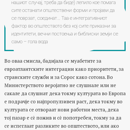
нашиот случај, треба да биде) лепило кое помага
сите останати општествени форми и пројави да
се поврзат, соединат… Таа е интегративниот
фактор во општеството без кој сите приказни за
идентитети, вечни постоења и библиски земји се
само – гола вода
Во оваа смисла, бадијала се муабетите за
евроатлантските интеграции како приоритети, за
странските служби и за Сорос како сотона. Во
Министерството веројатно не слушнале или не
сакале да слушнат дека токму културата во Европа
е подрачје со најпропулзивен раст, дека токму во
културата се отвораат нови работни места, дека
тој пазар е сѐ пожив и сѐ попотребен, токму за да
се испеглаат разликите во општеството, или ако