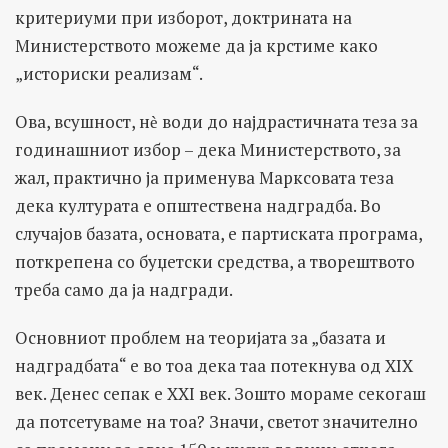
критериуми при изборот, доктрината на
Министерството можеме да ја крстиме како
„историски реализам“.
Ова, всушност, нѐ води до најдрастичната теза за
годинашниот избор – декa Министерството, за
жал, практично ја применува Марксовата теза
дека културата е општествена надградба. Во
случајов базата, основата, е партиската програма,
поткрепена со буџетски средства, а творештвото
треба само да ја надгради.
Основниот проблем на теоријата за „базата и
надградбата“ е во тоа дека таа потекнува од XIX
век. Денес сепак е XXI век. Зошто мораме секогаш
да потсетуваме на тоа? Значи, светот значително