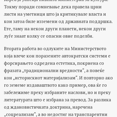
Токму поради сомневање дека правела црни
листи на уметници што ја критикувале власта и
кои затоа биле изземени од државната поддршка.
Ете, таму на некои други планети, некои други
луѓе знаат колку се опасни овие поделби.
Втората работа во одлуките на Министерството
која влече кон поразените автократски системи е
форсирањето одредена естетика, покриена со
фразата „традиционални вредности“, а повеќе
кон „историскиот материјализам“. И повторно ако
го земеме издаваштвото како пример, ова ќе го
забележиме преку избраните наслови, но и преку
литературата што е избрана за превод. За разлика
од ждановистичката доктрина, наречена
„соцреализам“, а во недостиг на транспарентни