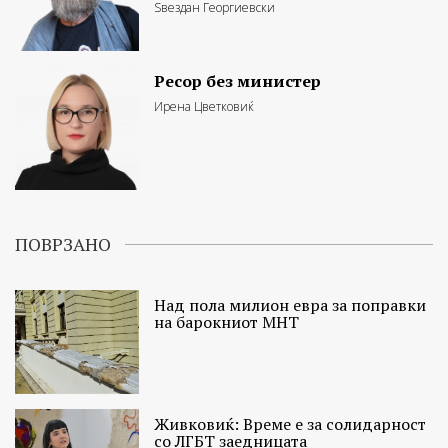
Ѕвездан Георгиевски
Ресор без министер
Ирена Цветковиќ
ПОВРЗАНО
Над пола милион евра за поправки
на барокниот МНТ
Живковиќ: Време е за солидарност
со ЛГБТ заедницата