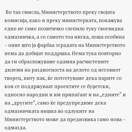
Во таа смисла, Министерството преку својата
комисија, како и преку министерката, покажува
едно не само политичко слепило туку своевидна
одмазничка, а со самото тоа ниска, лоша особина
– оние што ја фарбаа зградата на Министерството
нема да добијат поддршка. Нема тука повторно
да ги образложуваме одамна расчистените
дилеми на раздвоеноста на делото од неговиот
творец, ниту пак, ќе потсетуваме дека парите со
кои се поддржуваат проектите се буџетски,
односно народни и им припаѓаат и на „едните“ и
на „другите“, само ќе предупредиме дека
одмазничката нишка во одлуките на
Министерството може да предизвика само нова –
одмазда.