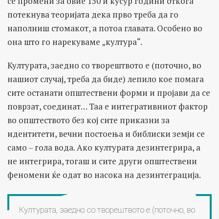
се промени за овие 150 и кусур години откога
потекнува теоријата дека прво треба да го
наполниш стомакот, а потоа главата. Особено во
она што го нарекуваме „култура“.
Културата, заедно со творештвото е (поточно, во
нашиот случај, треба да биде) лепило кое помага
сите останати општествени форми и пројави да се
поврзат, соединат… Таа е интегративниот фактор
во општеството без кој сите приказни за
идентитети, вечни постоења и библиски земји се
само – гола вода. Ако културата дезинтегрира, а
не интегрира, тогаш и сите други општествени
феномени ќе одат во насока на дезинтеграција.
Културата, заедно со творештвото е (поточно, во