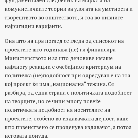
фундаментален следбеник на Маркс и на
комунистичките теории за улогата на уметноста и
творештвото во општеството, и тоа во нивните
најригидни варијанти.
Она што на прв поглед се гледа од списокот на
проектите што годинава (не) ги финансира
Министерството и за што деновиве имаше
најмногу реакции е очебијниот критериум на
политичка (не)подобност при одредување на тоа
кој проект ќе има „национална“ тежина. Се
разбира, од една страна е политичката подобност
на творците, но се чини многу повеќе
политичката подобност на носителите на
проектите, особено во издавачката дејност, каде
што првенствено се проценува издавачот, а потоа
неговата понуда.