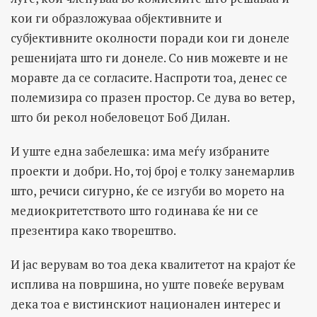
кои ги образложуваа објективните и
субјективните околности поради кои ги донеле
решенијата што ги донеле. Со нив можевте и не
моравте да се согласите. Наспроти тоа, денес се
полемизира со празен простор. Се дува во ветер,
што би рекол нобеловецот Боб Дилан.
И уште една забелешка: има меѓу избраните
проекти и добри. Но, тој број е толку занемарлив
што, речиси сигурно, ќе се изгуби во морето на
медиокритетството што годинава ќе ни се
презентира како творештво.
И јас верувам во тоа дека квалитетот на крајот ќе
исплива на површина, но уште повеќе верувам
дека тоа е вистинскиот национален интерес и