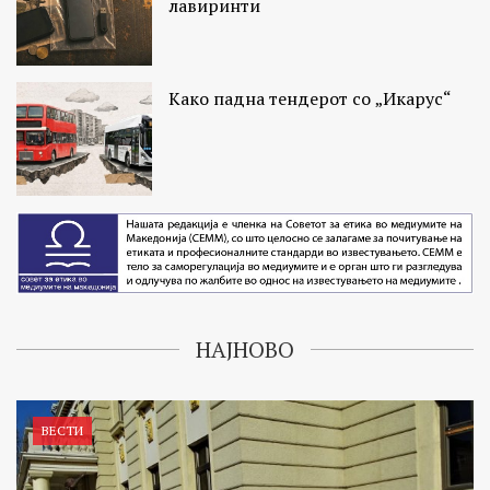
лавиринти
Како падна тендерот со „Икарус“
НАЈНОВО
ВЕСТИ