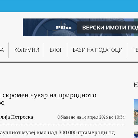
ЊA
КОЛУМНИ
БЛОГ
БАЗИ НА ПОДАТОЦИ
Т
Н
к скромен чувар на природното
во
лија Петреска
Објавено на 14 април 2026 во 10:34
учниот музеј има над 300.000 примероци од