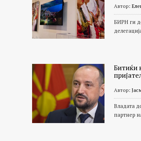
Автор:
Еле
БИРН ги д
делегациј
Битиќи н
пријате
Автор:
Јас
Владата д
партнер н