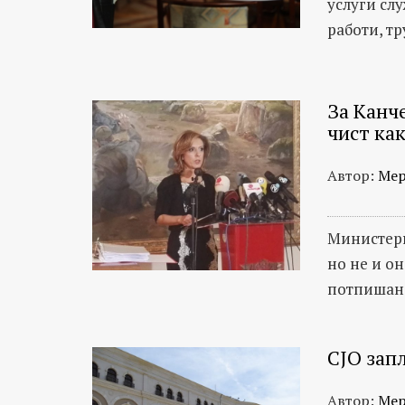
услуги сл
работи, т
За Канч
чист как
Автор:
Мер
Министерк
но не и он
потпишан 
СЈО зап
Автор:
Мер