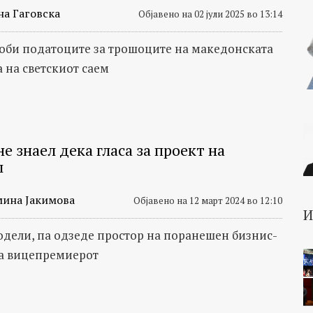
на Гаговска
Објавено на 02 јули 2025 во 13:14
оби податоците за трошоците на македонската
а на светскиот саем
е знаел дека гласа за проект на
л
мина Јакимова
Објавено на 12 март 2024 во 12:10
одели, па одзеде простор на поранешен бизнис-
а вицепремиерот