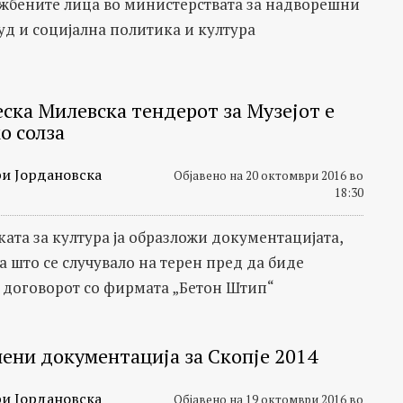
ужбените лица во министерствата за надворешни
руд и социјална политика и култура
еска Милевска тендерот за Музејот е
о солза
и Јордановска
Објавено на 20 октомври 2016 во
18:30
ата за култура ја образложи документацијата,
а што се случувало на терен пред да биде
договорот со фирмата „Бетон Штип“
лени документација за Скопје 2014
и Јордановска
Објавено на 19 октомври 2016 во