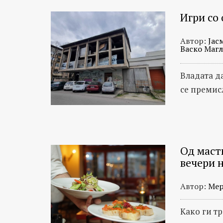
Игри со
Автор:
Јас
Васко Маг
Владата д
се премис
Од масти
вечери 
Автор:
Мер
Kако ги т