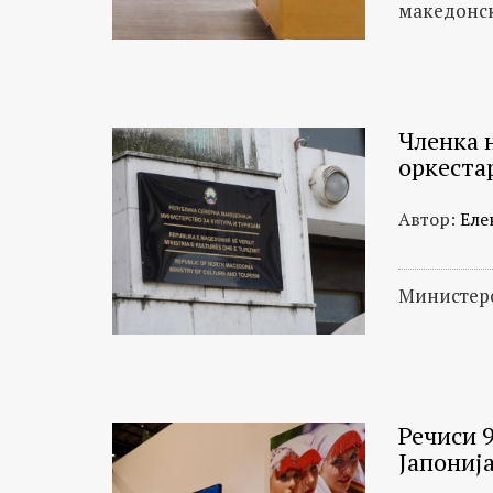
македонск
Членка н
оркеста
Автор:
Еле
Министерс
Речиси 
Јапониј