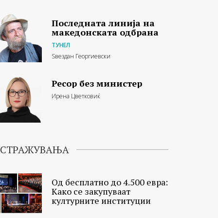
Последната линија на
македонската одбрана
ТУНЕЛ
Ѕвездан Георгиевски
Ресор без министер
Ирена Цветковиќ
ИСТРАЖУВАЊА
Од бесплатно до 4.500 евра:
Како се закупуваат
културните институции