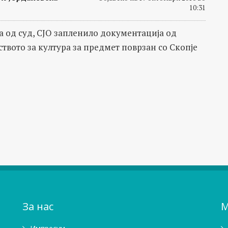
10:31
а од суд, СЈО запленило документација од
твото за култура за предмет поврзан со Скопје
За нас
М