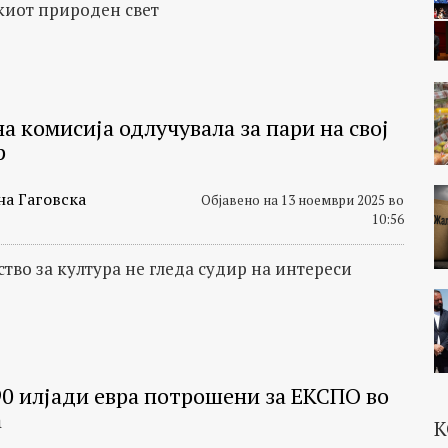
иот природен свет
а комисија одлучувала за пари на свој
р
на Гаговска
Објавено на 13 ноември 2025 во
10:56
тво за култура не гледа судир на интереси
90 илјади евра потрошени за ЕКСПО во
а
К