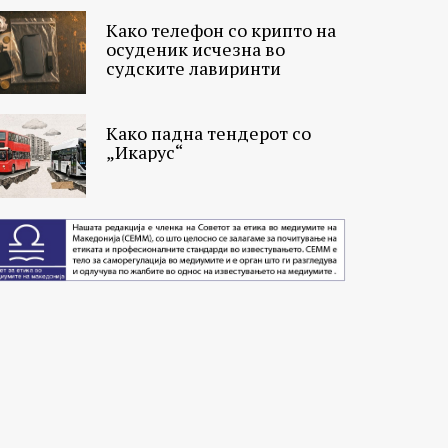
Како телефон со крипто на
осуденик исчезна во
судските лавиринти
Како падна тендерот со
„Икарус“