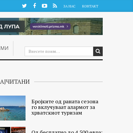
Twitter
Facebook
YouTube
RSS
ЗА НАС
КОНТАКТ
ЕМИ
АЈЧИТАНИ
Бројките од раната сезона
го вклучуваат алармот за
хрватскиот туризам
Од бесплатно до 4.500 евра: