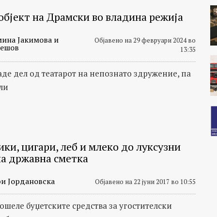
 објект на Драмски во владина режија
мина Јакимова и
Објавено на 29 февруари 2024 во
лешов
13:35
аде дел од театарот на непознато здружение, па
ли
ки, цигари, леб и млеко до луксузни
на државна сметка
и Јордановска
Објавено на 22 јуни 2017 во 10:55
рошеле буџетските средства за угостителски