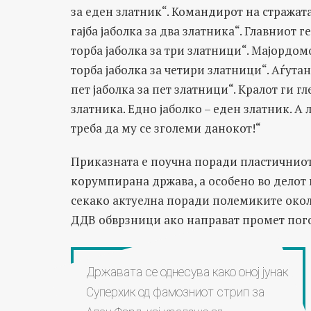
за еден златник“. Командирот на стражата
гајба јаболка за два златника“. Главниот 
торба јаболка за три златници“. Мајордом
торба јаболка за четири златници“. Аѓутан
пет јаболка за пет златници“. Кралот ги гл
златника. Едно јаболко – еден златник. А 
треба да му се зголеми данокот!“
Приказната е поучна поради пластичнио
корумпирана држава, а особено во делот
секако актуелна поради полемиките окол
ДДВ обврзници ако направат промет пог
Државата се однесува како оној јунак
Суперхик од фамозниот стрип за