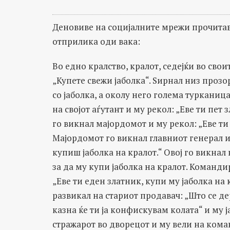
Деновиве на социјалните мрежи прочитав
отприлика оди вака:
Во едно кралство, кралот, седејќи во сво
„Купете свежи јаболка“. Ѕирнал низ прозо
со јаболка, а околу него голема турканица
на својот аѓутант и му рекол: „Еве ти пет 
го викнал мајордомот и му рекол: „Еве ти
Мајордомот го викнал главниот генерал и 
купиш јаболка на кралот.“ Овој го викнал
за да му купи јаболка на кралот. Команди
„Еве ти еден златник, купи му јаболка на 
развикал на стариот продавач: „Што се дер
казна ќе ти ја конфискувам колата“ и му ја
стражарот во дворецот и му вели на кома