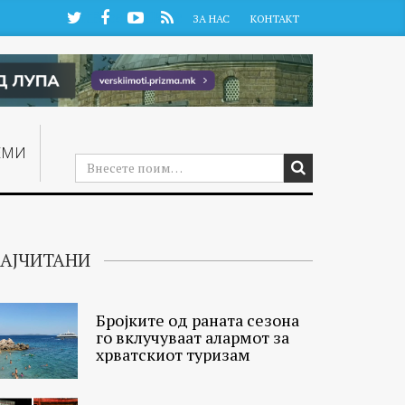
Twitter
Facebook
YouTube
RSS
ЗА НАС
КОНТАКТ
ЕМИ
АЈЧИТАНИ
Бројките од раната сезона
го вклучуваат алармот за
хрватскиот туризам