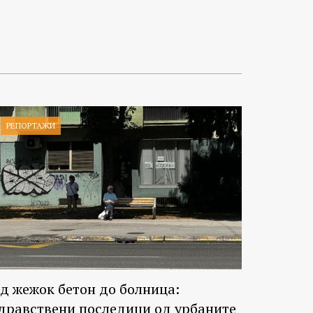
РЕПОРТАЖИ
д жежок бетон до болница:
дравствени последици од урбаните