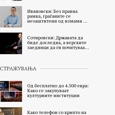
Ивановски: Без правна
рамка, граѓаните се
незаштитени од измами со
криптосредства
Сотировски: Државата да
биде доследна, а верските
заедници да ги почитуваат
законите
ИСТРАЖУВАЊА
Од бесплатно до 4.500 евра:
Како се закупуваат
културните институции
Како телефон со крипто на