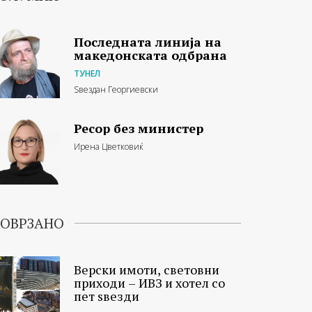
Последната линија на
македонската одбрана
ТУНЕЛ
Ѕвездан Георгиевски
Ресор без министер
Ирена Цветковиќ
ОВРЗАНО
Верски имоти, световни
приходи – ИВЗ и хотел со
пет ѕвезди