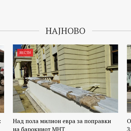
НАЈНОВО
ВЕСТИ
:
Над пола милион евра за поправки
О
на барокниот МНТ
З