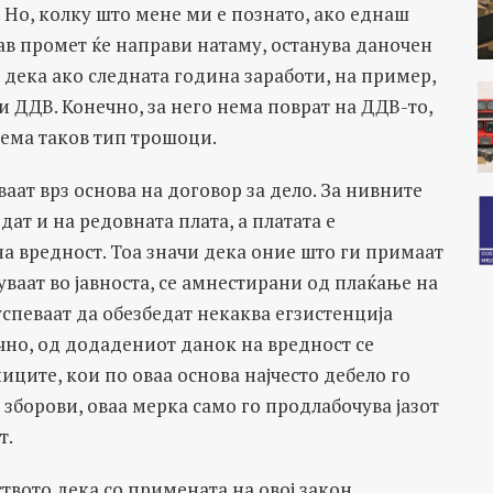
. Но, колку што мене ми е познато, ако еднаш
кав промет ќе направи натаму, останува даночен
 дека ако следната година заработи, на пример,
ти ДДВ. Конечно, за него нема поврат на ДДВ-то,
 нема таков тип трошоци.
ваат врз основа на договор за дело. За нивните
ат и на редовната плата, а платата е
а вредност. Тоа значи дека оние што ги примаат
ваат во јавноста, се амнестирани од плаќање на
 успеваат да обезбедат некаква егзистенција
чно, од додадениот данок на вредност се
ците, кои по оваа основа најчесто дебело го
зборови, оваа мерка само го продлабочува јазот
т.
твото дека со примената на овој закон,