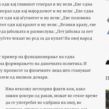
 оди кај главниот генерал и му вели „Еве една
генерал оди кај мајордомот и му вели: „Еве една
от оди кај аѓутантот и му вели: „Еве половина
тот оди кај кралот и му вели: „Велики кралу, еве
еда јаболката и размислува: „Пет јаболка за пет
луѓето чекаат во ред за да купат! На овој народ
т пример на функционирање на една
 на формирањето на даночната политика. И
у прописот за физичките лица што стануваат
олем од милион денари.
П
Има неколку неспорни факти кои, како
лажни џокери од ракав, можат во секое време
да се употребат во одбрана на овој, во