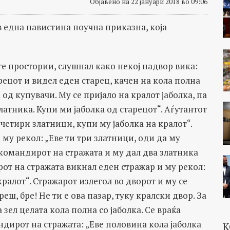
Објавено на 22 јануари 2018 во 09:06
 една навистина поучна приказна, која
ите простории, слушнал како некој надвор вика:
рецот и видел еден старец, качен на кола полна
 од купувачи. Му се пријало на кралот јаболка, па
златника. Купи ми јаболка од старецот“. Аѓутантот
 четири златници, купи му јаболка на кралот“.
му рекол: „Еве ти три златници, оди да му
 командирот на стражата и му дал два златника
рот на стражата викнал еден стражар и му рекол:
кралот“. Стражарот излегол во дворот и му се
еш, бре! Не ти е ова пазар, туку кралски двор. За
 зел целата кола полна со јаболка. Се враќа
ндирот на стражата: „Еве половина кола јаболка
К