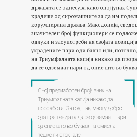
државата се однесува како оној јунак Су
крадеше од сиромашните за да им подели 
корумпирана држава. Македонија, сведоц
значителен број функционери се подлож
одлуки и злоупотреби на својата позиција
украдените пари оди бавно или, поточно,
на Триумфалната капија никако да прораб
да се одземаат пари од оние што во буква
Оној предизборен бројчаник на
Триумфалната капија никако да
проработи. Затоа, пак, многу добро
одат решенијата да се одземаат пари
од оние што во буквална смисла
тешко ги стекнале