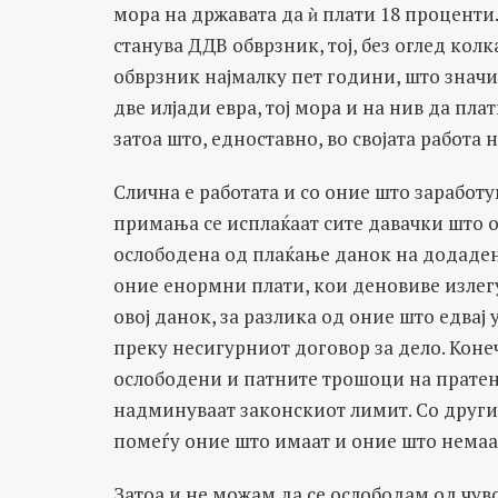
мора на државата да ѝ плати 18 проценти
станува ДДВ обврзник, тој, без оглед кол
обврзник најмалку пет години, што значи
две илјади евра, тој мора и на нив да пла
затоа што, едноставно, во својата работа
Слична е работата и со оние што заработу
примања се исплаќаат сите давачки што од
ослободена од плаќање данок на додаден
оние енормни плати, кои деновиве излегу
овој данок, за разлика од оние што едвај
преку несигурниот договор за дело. Коне
ослободени и патните трошоци на пратени
надминуваат законскиот лимит. Со други 
помеѓу оние што имаат и оние што немаа
Затоа и не можам да се ослободам од чувс