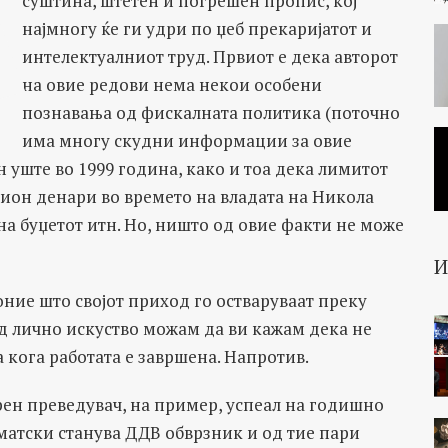
суштина, штетен и погрешен пропис, кој
најмногу ќе ги удри по џеб прекаријатот и
интелектуалниот труд. Првиот е дека авторот
на овие редови нема некои особени
познавања од фискалната политика (поточно
има многу скудни информации за овие
н уште во 1999 година, како и тоа дека лимитот
ион денари во времето на владата на Никола
на буџетот итн. Но, ништо од овие факти не може
оние што својот приход го остваруваат преку
д лично искуство можам да ви кажам дека не
 кога работата е завршена. Напротив.
рен преведувач, на пример, успеал на годишно
томатски станува ДДВ обврзник и од тие пари