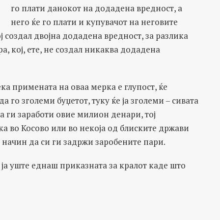
го плати данокот на додадена вредност, а
него ќе го плати и купувачот на неговите
ој создал двојна додадена вредност, за разлика
ра, кој, ете, не создал никаква додадена
ека примената на оваа мерка е глупост, ќе
 го зголеми буџетот, туку ќе ја зголеми – сивата
а ги заработи овие милион денари, тој
а во Косово или во некоја од блиските држави
а начин да си ги задржи заробените пари.
 ја уште еднаш приказната за кралот каде што