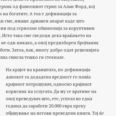
перхик од фамозниот стрип за Алан Форд, кој
на богатите. А тоа е дефиниција за
и сме, имаше државен апарат каде што
ени под сериозни обвиненија за коруптивни
. Исто така сме сведоци дека враќањето на
 не оди никако, а оној предизборен бројчаник
оти. Затоа, пак, многу добро одат решенијата
лна смисла тешко ги стекнале.
На крајот на краиштата, по дефиниција
данокот за додадена вредност го плаќа
крајниот потрошувач, односно крајниот
корисник на услугата. Да му се вратиме на
оној преведувач што, ете, успеал во една
година да заработи 20.000 евра преку
објавување на негови преведени книги. Тој ќе