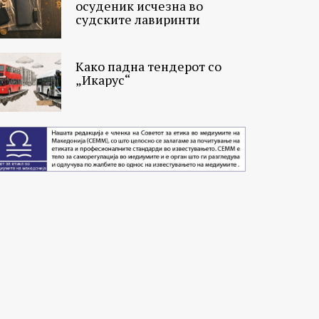
осуденик исчезна во
судските лавиринти
Како падна тендерот со
„Икарус“