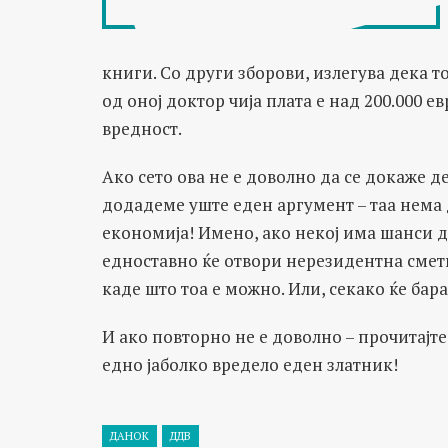
книги. Со други зборови, излегува дека т
од оној доктор чија плата е над 200.000 ев
вредност.
Ако сето ова не е доволно да се докаже д
додадеме уште еден аргумент – таа нема да
економија! Имено, ако некој има шанси д
едноставно ќе отвори нерезидентна сметк
каде што тоа е можно. Или, секако ќе бар
И ако повторно не е доволно – прочитајте
едно јаболко вредело еден златник!
ДАНОК
ДДВ