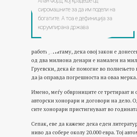
Алан Форд, кој крадеше од
сиромашните за да им подели на
богатите. А тоа е дефиниција за
корумпирана држава
работи). Натаму, дека овој закон е донесе
од два милиона денари е намален на мил
Груевски, дека ќе помогне во полнењето 
да ја оправда погрешноста на оваа мерка.
Имено, меѓу обврзниците се третираат и 
авторски хонорари и договори на дело. О
сите хонорари пристигнуваат во годината
Сепак, еве да кажеме дека еден литерату
ниво да собере околу 20.000 евра. Тој ав