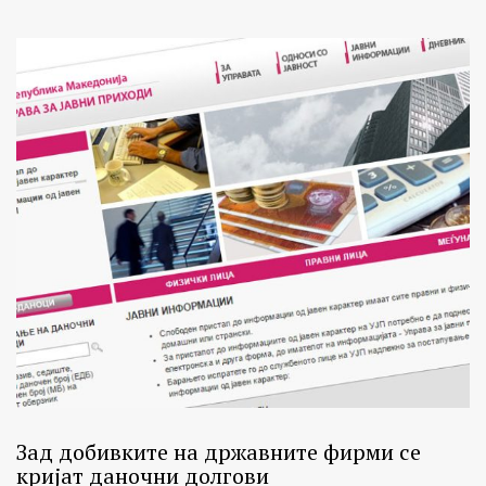
Зад добивките на државните фирми се
кријат даночни долгови