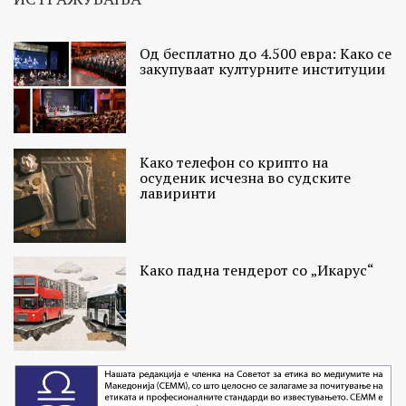
Од бесплатно до 4.500 евра: Како се
закупуваат културните институции
Како телефон со крипто на
осуденик исчезна во судските
лавиринти
Како падна тендерот со „Икарус“