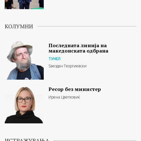
КОЛУМНИ
Последната линија на
македонската одбрана
ТУНЕЛ
Ѕвездан Георгиевски
Ресор без министер
Ирена Цветковиќ
ИСТРАЖУВАЊА