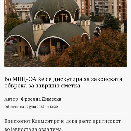
Во МПЦ-ОА ќе се дискутира за законската
обврска за завршна сметка
Автор:
Фросина Димеска
Објавено на 17 јуни 2025 во 12:20
Епископот Климент рече дека расте притисокот
во јавноста за оваа тема