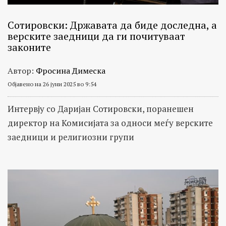
Сотировски: Државата да биде доследна, а
верските заедници да ги почитуваат
законите
Автор:
Фросина Димеска
Објавено на 26 јуни 2025 во 9:54
Интервју со Даријан Сотировски, поранешен
директор на Комисијата за односи меѓу верските
заедници и религиозни групи