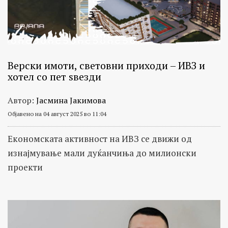
Верски имоти, световни приходи – ИВЗ и
хотел со пет ѕвезди
Автор:
Јасмина Јакимова
Објавено на 04 август 2025 во 11:04
Eкономската активност на ИВЗ се движи од
изнајмување мали дуќанчиња до милионски
проекти