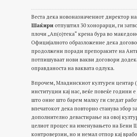
Веста дека новоназначениот директор н
Шаќири
отпуштил 30 хонорарци, ги затв
плочи „Ап(о)тека“ крена бура во македонс
Официјалното образложение дека договор
продолжени поради препораките на Анти
потпишуваат нови вакви договори додека
оправданоста на ваквата одлука.
Впрочем, Младинскиот културен центар (
институции кај нас, веќе повеќе години 
што оние што барем малку ги следат рабо
впечатокот дека повторно станува збор з
дополнително девастирање на овој култу
целиот процес на именувањето на Бени Ш
контроверзии, но и немал отпор кај врабо