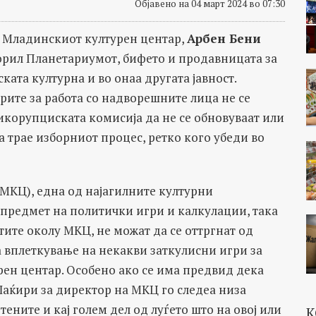
Објавено на 04 март 2024 во 07:30
а Младинскиот културен центар,
Арбен Бени
орил Планетариумот, бифето и продавницата за
ката културна и во онаа другата јавност.
ите за работа со надворешните лица не се
корупциската комисија да не се обновуваат или
 трае изборниот процес, ретко кого убеди во
МКЦ), една од најагилните културни
е предмет на политички игри и калкулации, така
тите околу МКЦ, не можат да се оттргнат од
а вплеткување на некакви заткулисни игри за
рен центар. Особено ако се има предвид дека
аќири за директор на МКЦ го следеа низа
тените и кај голем дел од луѓето што на овој или
К