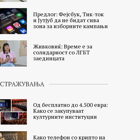
Предлог: Фејсбук, Тик-ток
и Јутјуб да не бидат сива
зона за изборните кампањи
Живковиќ: Време е за
солидарност со ЛГБТ
заедницата
ИСТРАЖУВАЊА
Од бесплатно до 4.500 евра:
Како се закупуваат
културните институции
Како телефон со крипто на