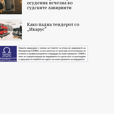
осуденик исчезна во
судските лавиринти
Како падна тендерот со
„Икарус“