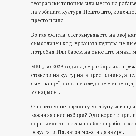
географски топоним или место на раѓање 
на урбаната култура. Нешто што, конечно
престолнина.
Во таа смисла, отстранувањето на овој нат
симболичен код: урбаната култура не ни е
потребна. Или барем на оние што имаат м
МКЦ, во 2028 година, се разбира ако преж
стожери на културната престолнина, а це
сме Скопје“, но тоа изгледа не е интенци
менаџмент.
Она што мене најмногу ме збунува во цела
важна за овие избори? Одговорот е прилич
спротивното – сосема небитна работа, ко
резултати. Па, затоа може и да замре.