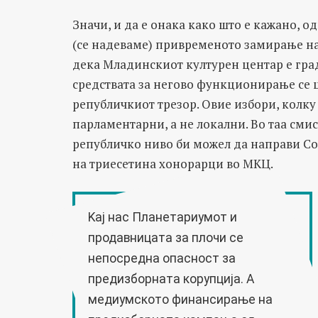
Значи, и да е онака како што е кажано, 
(се надеваме) привременото замирање на 
дека Младинскиот културен центар е град
средствата за негово функционирање се цр
републичкиот трезор. Овие избори, колку
парламентарни, а не локални. Во таа смисл
републичко ниво би можел да направи Со
на триесетина хонорарци во МКЦ.
Kај нас Планетариумот и
продавницата за плочи се
непосредна опасност за
предизборната корупција. А
медиумското финансирање на