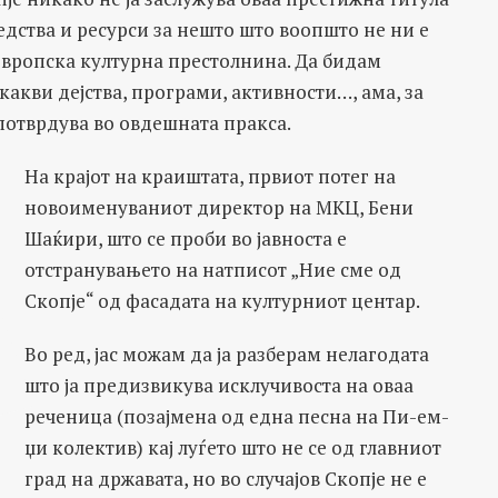
редства и ресурси за нешто што воопшто не ни е
вропска културна престолнина. Да бидам
какви дејства, програми, активности…, ама, за
 потврдува во овдешната пракса.
На крајот на краиштата, првиот потег на
новоименуваниот директор на МКЦ, Бени
Шаќири, што се проби во јавноста е
отстранувањето на натписот „Ние сме од
Скопје“ од фасадата на културниот центар.
Во ред, јас можам да ја разберам нелагодата
што ја предизвикува исклучивоста на оваа
реченица (позајмена од една песна на Пи-ем-
џи колектив) кај луѓето што не се од главниот
град на државата, но во случајов Скопје не е