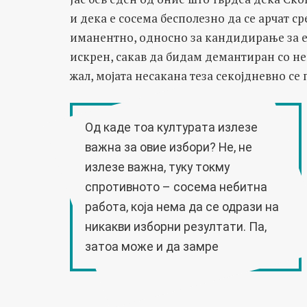
и дека е сосема бесполезно да се арчат с
иманентно, односно за кандидирање за е
искрен, сакав да бидам демантиран со не
жал, мојата несакана теза секојдневно се
Oд каде тоа културата излезе
важна за овие избори? Не, не
излезе важна, туку токму
спротивното – сосема небитна
работа, која нема да се одрази на
никакви изборни резултати. Па,
затоа може и да замре