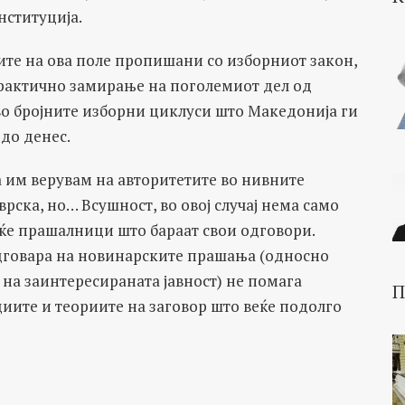
нституција.
ите на ова поле пропишани со изборниот закон,
практично замирање на поголемиот дел од
 во бројните изборни циклуси што Македонија ги
до денес.
 им верувам на авторитетите во нивните
врска, но… Всушност, во овој случај нема само
еќе прашалници што бараат свои одговори.
дговара на новинарските прашања (односно
 на заинтересираната јавност) не помага
П
иите и теориите на заговор што веќе подолго