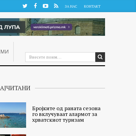
Twitter
Facebook
YouTube
RSS
ЗА НАС
КОНТАКТ
ЕМИ
АЈЧИТАНИ
Бројките од раната сезона
го вклучуваат алармот за
хрватскиот туризам