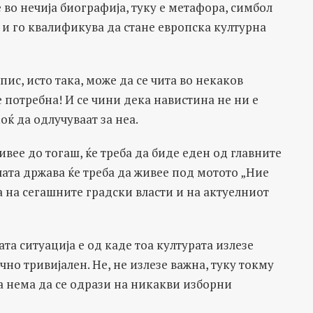
во нечија биографија, туку е метафора, симбол
, и го квалификува да стане европска културна
пис, исто така, може да се чита во некаков
 потребна! И се чини дека навистина не ни е
оќ да одлучуваат за неа.
ивее до тогаш, ќе треба да биде еден од главните
лата држава ќе треба да живее под мотото „Ние
ја на сегашните градски власти и на актуелниот
та ситуација е од каде тоа културата излезе
но тривијален. Не, не излезе важна, туку токму
ја нема да се одрази на никакви изборни