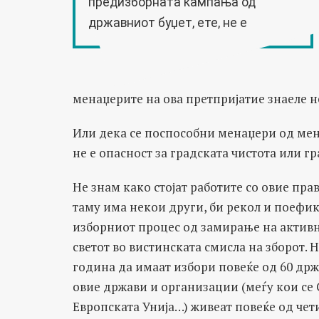
предизборната кампања од
државниот буџет, ете, не е
менаџерите на ова претпријатие знаеле н
Или дека се поспособни менаџери од мен
не е опасност за градската чистота или гр
Не знам како стојат работите со овие прав
таму има некои други, би рекол и поефи
изборниот процес од замирање на активно
светот во вистинската смисла на зборот. Н
година да имаат избори повеќе од 60 држ
овие држави и организации (меѓу кои се 
Европската Унија…) живеат повеќе од че