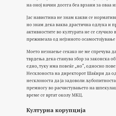
на оној начин досега беа врзани за оваа и
Јас навистина не знам какви се норматив
но знам дека ваква драстична одлука и 
активностите во културата не се случило
преживеала од нејзиното осамостојување 
Моето незнаење секако не ме спречува да
тврдења дека станува збор за законска об
едно, туку има повеќе „но“, односно пов
Несклоноста на директорот Шаќири да о
несклоноста да ја задоволи љубопитноста
премногу во расчистувањето на шпекулац
време се вртат околу МКЦ.
Културна корупција