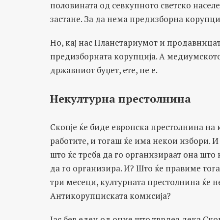
половината од севкупното светско населен
застане. За да нема предизборна корупци
Но, кај нас Планетариумот и продавницат
предизборната корупција. А медиумскот
државниот буџет, ете, не е.
Некултурна престолнина
Скопје ќе биде европска престолнина на к
работите, и тогаш ќе има некои избори. 
што ќе треба да го организираат она што 
да го организира. И? Што ќе правиме тога
три месеци, културната престолнина ќе н
Антикорупциската комисија?
Јас бев еден од оние што тврдеа дека Ско