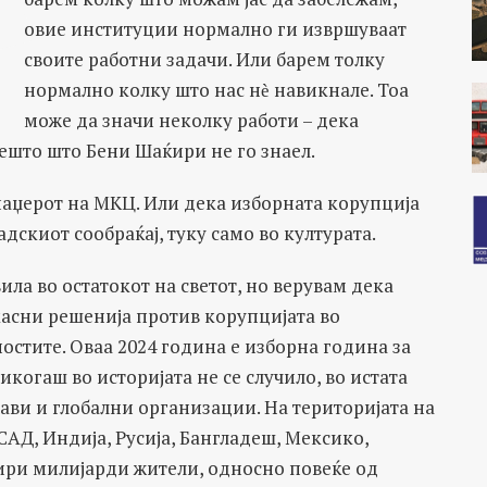
овие институции нормално ги извршуваат
своите работни задачи. Или барем толку
нормално колку што нас н
ѐ навикнале. Тоа
може да значи неколку работи – дека
ешто што Бени Шаќири не го знаел.
аџерот на МКЦ. Или дека изборната корупција
адскиот сообраќај, туку само во културата.
ила во остатокот на светот, но верувам дека
касни решенија против корупцијата во
стите. Оваа 2024 година е изборна година за
икогаш во историјата не се случило, во истата
ави и глобални организации. На територијата на
САД, Индија, Русија, Бангладеш, Мексико,
тири милијарди жители, односно повеќе од