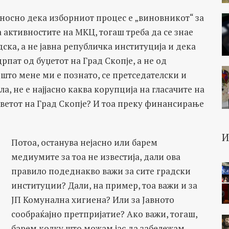
односно дека изборниот процес е „виновникот“ за
активностите на МКЦ, тогаш треба да се знае
ска, а не јавна републичка институција и дека
пат од буџетот на Град Скопје, а не од
 што мене ми е познато, се претседателски и
а, не е најјасно каква корупција на гласачите на
ветот на Град Скопје? И тоа преку финансирање
Потоа, останува нејасно или барем
медиумите за тоа не известија, дали ова
правило подеднакво важи за сите градски
институции? Дали, на пример, тоа важи и за
ЈП Комунална хигиена? Или за Јавното
сообраќајно претпријатие? Ако важи, тогаш,
барем колку што можам јас да забележам,