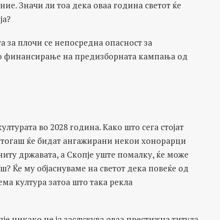
ие. Значи ли тоа дека оваа година светот ќе
ја?
а за плочи се непосредна опасност за
о финансирање на предизборната кампања од
ултурата во 2028 година. Како што сега стојат
И тогаш ќе бидат ангажирани некои хонорарци
ниту државата, а Скопје уште помалку, ќе може
ш? Ќе му објаснуваме на светот дека повеќе од
ема култура затоа што така рекла
пје никако не ја заслужува оваа престижна титула