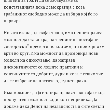
платени за тоа. И да се забавуваме со
констатацијата дека демократија е кога
граѓанинот слободно може да избира кој ќе го
нервира.
Новата влада, од своја страна, има неповторлива
можност да стави крај на трендот на постојани
„историски“ пресврти по кои земјата повторно се
врти во круг. Има можност да промовира нови
модели на однесување, да направи
дисконтинуитет со лошите практики и
континуитет со добрите, дури и кога е тешко тие
да се избројат на прстите од едната рака.
Има можност да ја стопира праксата во која секоја
пропуштена можност води кон неприлика. Да
докаже дека Денот на независноста и сите светли