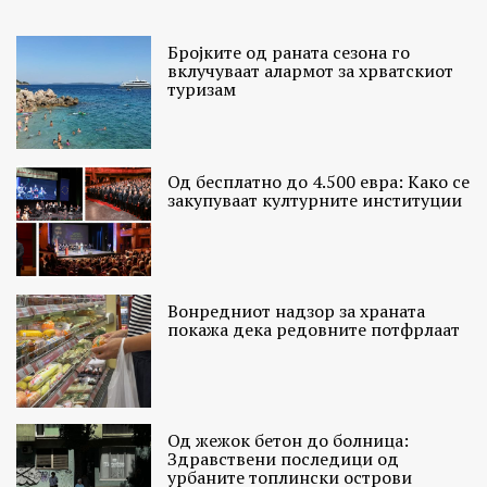
Бројките од раната сезона го
вклучуваат алармот за хрватскиот
туризам
Од бесплатно до 4.500 евра: Како се
закупуваат културните институции
Вонредниот надзор за храната
покажа дека редовните потфрлаат
Од жежок бетон до болница:
Здравствени последици од
урбаните топлински острови