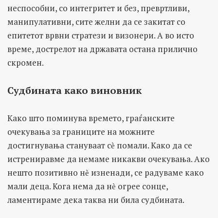
неспособни, со интегритет и без, превртливи,
манипулативни, сите желни да се закитат со
епитетот врвни стратези и визонери. А во исто
време, дострелот на државата остана прилично
скромен.
Судбината како виновник
Како што поминува времето, граѓанските
очекувања за границите на можните
достигнувања стануваат сѐ помали. Како да се
истрениравме да немаме никакви очекувања. Ако
нешто позитивно нѐ изненади, се радуваме како
мали деца. Кога нема да нѐ огрее сонце,
ламентираме дека таква ни била судбината.