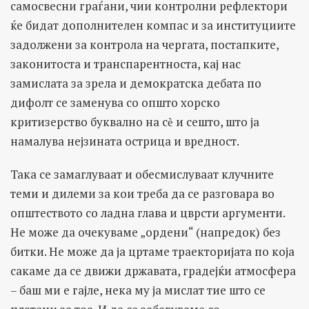
самосвесни граѓани, чии контролни рефлектори
ќе бидат дополнителен компас и за институциите
задолжени за контрола на чергата, постапките,
законитоста и транспарентноста, кај нас
замислата за зрела и демократска дебата по
дифолт се заменува со општо хорско
критизерство буквално на сѐ и сешто, што ја
намалува нејзината острица и вредност.
Така се замаглуваат и обесмислуваат клучните
теми и дилеми за кои треба да се разговара во
општеството со ладна глава и цврсти аргументи.
Не може да очекуваме „ордени“ (напредок) без
битки. Не може да ја цртаме траекторијата по која
сакаме да се движи државата, градејќи атмосфера
– баш ми е гајле, нека му ја мислат тие што се