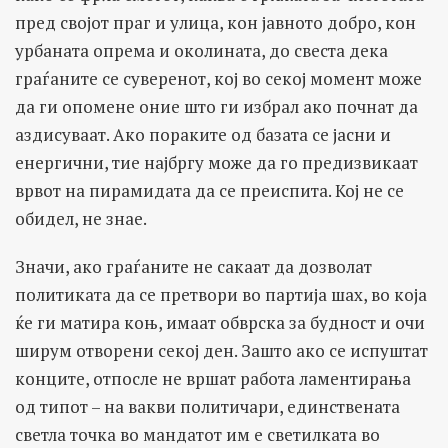
пред својот праг и улица, кон јавното добро, кон
урбаната опрема и околината, до свеста дека
граѓаните се суверенот, кој во секој момент може
да ги опомене оние што ги избрал ако почнат да
аздисуваат. Ако пораките од базата се јасни и
енергични, тие најбргу може да го предизвикаат
врвот на пирамидата да се преиспита. Кој не се
обидел, не знае.
Значи, ако граѓаните не сакаат да дозволат
политиката да се претвори во партија шах, во која
ќе ги матира коњ, имаат обврска за будност и очи
ширум отворени секој ден. Зашто ако се испуштат
конците, отпосле не вршат работа ламентирања
од типот – на вакви политичари, единствената
светла точка во мандатот им е светилката во