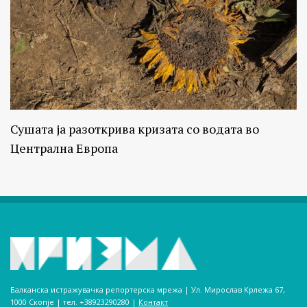
Сушата ја разоткрива кризата со водата во
Централна Европа
Балканска истражувачка репортерска мрежа | Ул. Мирослав Крлежа 67,
1000 Скопје | тел. +38923290280­ |
Контакт