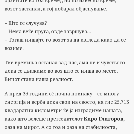
брзините во тоа време), но по извесно време,
возот застанал, а тој побарал објаснување.
– Што се случува?
– Нема веќе пруга, овде завршува…
– Тогаш нишајте го возот за да изгледа како да се
возиме.
Тие времиња останаа зад нас, ама не и чувството
дека се движиме во воз што се ниша во место.
Вицот стана наша реалност.
А пред 33 години сѐ почна поинаку – со многу
енергија и верба дека свои на своето, на тие 25.713
квадаратни километри ќе ја изградиме нашата,
како што велеше претседателот
Киро Глигоров
,
оаза на мирот. А со тоа и оаза на стабилноста,