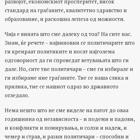
развојот, економскиот просперитет, висок
стандард на граѓаните, квалитетно здравство и
образование, и раскошна лепеза од можности.
Чија е вината што сме далеку од тоа? На сите нас.
Знам, ќе речете – највиновни се политичарите што
ги креираат политиките и носат најголема
одговорност да ги спроведат ветувањата што ги
дале. Но, сите тие политичари – сме ги избирале и
ги избираме ние граѓаните. Тие се наша слика и
прилика, тие се нашиот одраз во државното
огледало.
Нема нешто што не сме виделе на патот до оваа
годишнина од независноста – и подеми и падови,
и конфликти и помирувања, и солзи и надеж, и
чемер и страв, и разни политичари – способни и