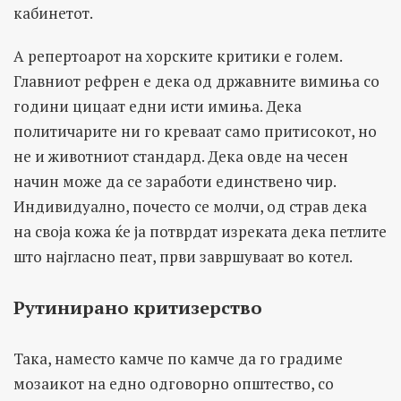
кабинетот.
А репертоарот на хорските критики е голем.
Главниот рефрен е дека од државните вимиња со
години цицаат едни исти имиња. Дека
политичарите ни го креваат само притисокот, но
не и животниот стандард. Дека овде на чесен
начин може да се заработи единствено чир.
Индивидуално, почесто се молчи, од страв дека
на своја кожа ќе ја потврдат изреката дека петлите
што најгласно пеат, први завршуваат во котел.
Рутинирано критизерство
Така, наместо камче по камче да го градиме
мозаикот на едно одговорно општество, со