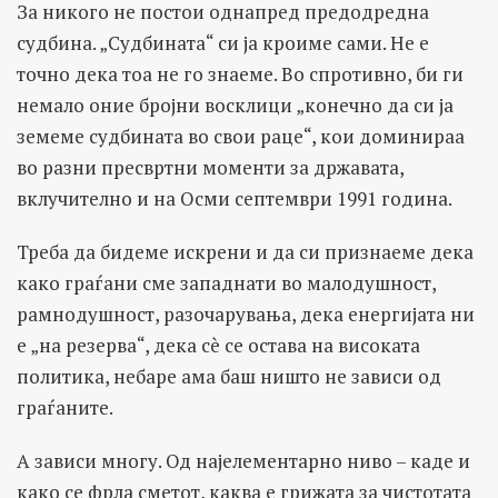
За никого не постои однапред предодредна
судбина. „Судбината“ си ја кроиме сами. Не е
точно дека тоа не го знаеме. Во спротивно, би ги
немало оние бројни восклици „конечно да си ја
земеме судбината во свои раце“, кои доминираа
во разни пресвртни моменти за државата,
вклучително и на Осми септември 1991 година.
Треба да бидеме искрени и да си признаеме дека
како граѓани сме западнати во малодушност,
рамнодушност, разочарувања, дека енергијата ни
е „на резерва“, дека сè се остава на високата
политика, небаре ама баш ништо не зависи од
граѓаните.
А зависи многу. Од најелементарно ниво – каде и
како се фрла сметот, каква е грижата за чистотата