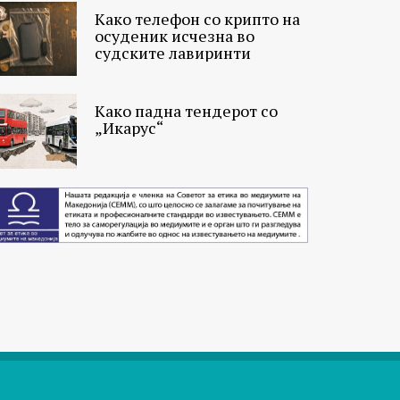
Како телефон со крипто на
осуденик исчезна во
судските лавиринти
Како падна тендерот со
„Икарус“