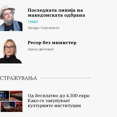
Последната линија на
македонската одбрана
ТУНЕЛ
Ѕвездан Георгиевски
Ресор без министер
Ирена Цветковиќ
ИСТРАЖУВАЊА
Од бесплатно до 4.500 евра:
Како се закупуваат
културните институции