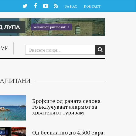
Twitter
Facebook
YouTube
RSS
ЗА НАС
КОНТАКТ
ЕМИ
АЈЧИТАНИ
Бројките од раната сезона
го вклучуваат алармот за
хрватскиот туризам
Од бесплатно до 4.500 евра: