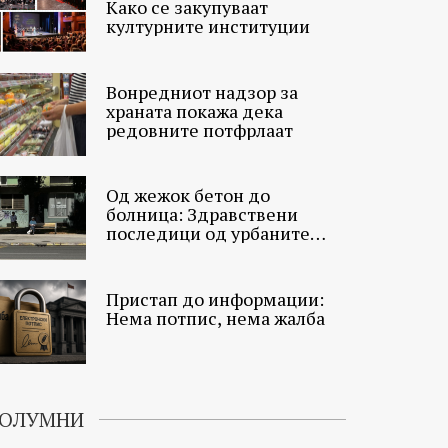
Како се закупуваат
културните институции
Вонредниот надзор за
храната покажа дека
редовните потфрлаат
Од жежок бетон до
болница: Здравствени
последици од урбаните
топлински острови
Пристап до информации:
Нема потпис, нема жалба
ОЛУМНИ