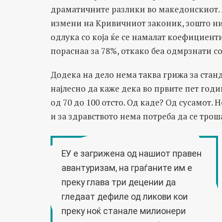
драматичните разлики во македонскиот. 
измени на Кривичниот законик, зошто ни
одлука со која ќе се намалат коефициент
пораснаа за 78%, откако беа одмрзнати с
Додека на дело нема таква грижа за станд
најлесно да каже дека во првите пет год
од 70 до 100 отсто. Од каде? Од сусамот. 
и за здравството нема потреба да се тро
ЕУ е загрижена од нашиот правен
авантуризам, на граѓаните им е
преку глава три децении да
гледаат дефиле од ликови кои
преку ноќ станале милионери