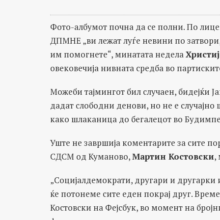
Фото-албумот почна да се полни. По лиц
ДПМНЕ „ви лежат луѓе невини по затвори, 
им помогнете“, минатата недела
Христи
овековечија нивната средба во партиски
Можеби тајмингот бил случаен, бидејќи Ја
дадат слободни денови, но не е случајно
како шлаканица до бегалецот во Будимпеш
Уште не завршија коментарите за сите пор
СДСМ oд Куманово,
Мартин Костовски
,
„Социјалдемократи, другари и другарки и
ќе потонеме сите еден покрај друг. Вре
Костовски на Фејсбук, во момент на бро