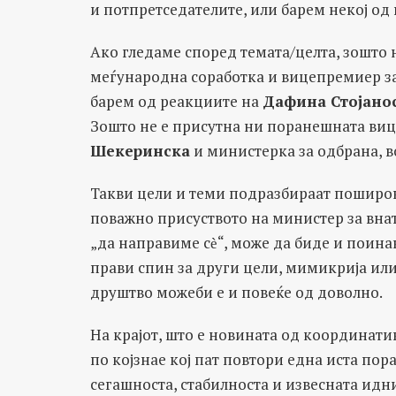
и потпретседателите, или барем некој од
Ако гледаме според темата/целта, зошто н
меѓународна соработка и вицепремиер з
барем од реакциите на
Дафина Стојано
Зошто не е присутна ни поранешната ви
Шекеринска
и министерка за одбрана, в
Такви цели и теми подразбираат поширок 
поважно присуството на министер за внат
„да направиме сѐ“, може да биде и поинак
прави спин за други цели, мимикрија ил
друштво можеби е и повеќе од доволно.
На крајот, што е новината од координати
по којзнае кој пат повтори една иста пора
сегашноста, стабилноста и извесната идн