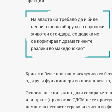
фракции.
На власта би требало да ѝ биде
непријатно да зборува за европски
животен стандард, сѐ додека не
се коригираат драматичните
разлики во македонскиот
Брисел и беше поврзано исклучиво со бег
од други функционери во последната год
Отпосле не е ни важно дали солирањето н
или пркос (пркосот во СДСМ не се просту
демант за неговите стравови стигна во 