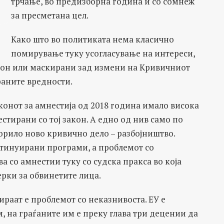
трчање, во предизборна година и со сомнеж
за пресметана цел.
Како што во политиката нема класично
помирување туку усогласување на интереси,
кон или маскирани зад измени на Кривичниот
аните вредности.
конот за амнестија од 2018 година имало висока
естирани со тој закон. А едно од нив само по
торило ново кривично дело – разбојништво.
нтинуирани програми, а проблемот со
а со амнестии туку со судска пракса во која
ерки за обвинетите лица.
ираат е проблемот со неказнивоста. ЕУ е
 на граѓаните им е преку глава три децении да