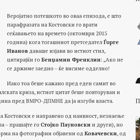
Веројатно потешкото во оваа епизода, е што
парафразата на Костовски го врати
сеќавањето на времето (октомври 2015
година) кога тогашниот претседател
Ѓорге
Иванов
даваше изјави во истиот стил,
цитирајќи го
Бенџамин Френклин
: „Ако не
се држиме заедно – ќе висиме одделно!
Иако тоа беше кажано пред еден самит во
алската криза, истиот цитат беше повторуван и
П
ина пред ВМРО-ДПМНЕ да ја изгуби власта.
а Костовски е направено од наивност, незнаење
ва – прашајте го
Стојко Пауновски
и други), но
форма на фотографии објавени од
Ковачевски
, од