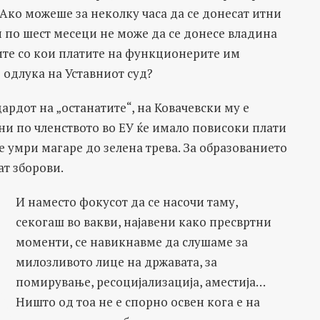
Ако можеше за неколку часа да се донесат итни
 по шест месеци не може да се донесе владина
ите со кои платите на функционерите им
о одлука на Уставниот суд?
ардот на „останатите“, на Ковачевски му е
ини по членството во ЕУ ќе имало повисоки плати
Не умри магаре до зелена трева. За образованието
шат зборови.
И наместо фокусот да се насочи таму,
секогаш во вакви, најавени како пресвртни
моменти, се навикнавме да слушаме за
милозливото лице на државата, за
помирување, ресоцијализација, аместија…
Ништо од тоа не е спорно освен кога е на