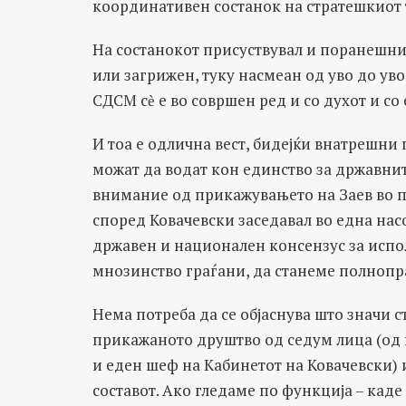
координативен состанок на стратешкиот
На состанокот присуствувал и поранешни
или загрижен, туку насмеан од уво до уво,
СДСМ сѐ е во совршен ред и со духот и со
И тоа е одлична вест, бидејќи внатрешни п
можат да водат кон единство за државнит
внимание од прикажувањето на Заев во пр
според Ковачевски заседавал во една нас
државен и национален консензус за испо
мнозинство граѓани, да станеме полнопр
Нема потреба да се објаснува што значи с
прикажаното друштво од седум лица (од 
и еден шеф на Кабинетот на Ковачевски) 
составот. Ако гледаме по функција – кад