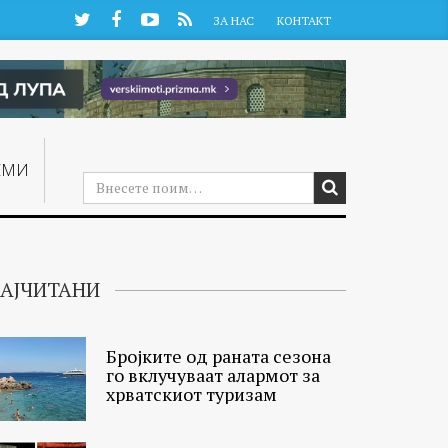
Twitter
Facebook
YouTube
RSS
ЗА НАС
КОНТАКТ
ЕМИ
АЈЧИТАНИ
Бројките од раната сезона
го вклучуваат алармот за
хрватскиот туризам