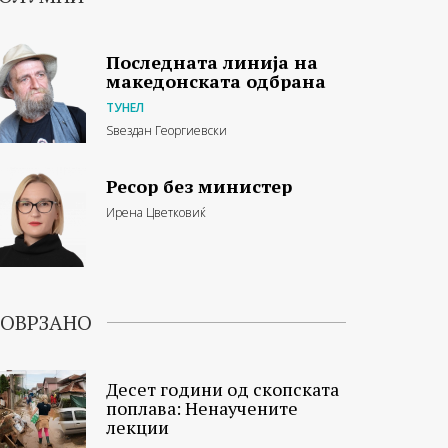
Последната линија на
македонската одбрана
ТУНЕЛ
Ѕвездан Георгиевски
Ресор без министер
Ирена Цветковиќ
ОВРЗАНО
Десет години од скопската
поплава: Ненаучените
лекции