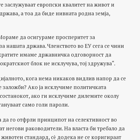
е заслужуваат европски квалитет на живот и
ржава, а тоа да биде нивната родна земја,
„Мораме да осигураме просперитет за
а нашата држава. Членството во ЕУ сега се чини
мократите имаме државничка одговорност да
кратскиот блок не исклучува, тој здружува“.
ијалното, кога нема никаков видлив напор да се
е заложби? Ако ја исклучиме политичката
состанокот, ако ги исклучиме дилемите околу
стануваат само голи пароли.
а да го отфрли принципот на селективност во
ат негови раководители. На власта би требало да
 животен стандард, сѐ додека не се коригираат