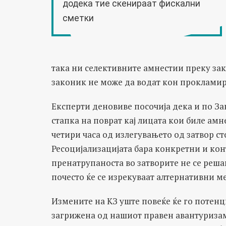
додека тие скенираат фискални
сметки
така ни селективните амнестии преку за
законик не може да водат кон прокламир
Експерти деновиве посочија дека и по За
стапка на поврат кај лицата кои биле амн
четири часа од излегувањето од затвор с
Ресоцијализацијата бара конкретни и ко
пренатрупаноста во затворите не се решав
почесто ќе се изрекуваат алтернативни м
Измените на КЗ уште повеќе ќе го потенц
загрижена од нашиот правен авантуризам,