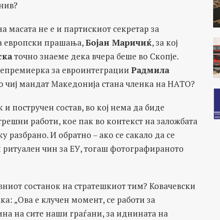
 нив?
а масата не е и партискиот секретар за
а европски прашања,
Бојан Маричиќ
, за кој
ска
точно знаеме дека вчера бeше во Скопје.
цепремиерка за евроинтеграции
Радмила
о чиј мандат Македонија стана членка на НАТО?
и постручен состав, во кој нема да биде
решни работи, кое пак во контекст на заложбата
у разбрано. И обратно – ако се сакало да се
и ритуален чин за ЕУ, тогаш фотографираното
вниот состанок на стратешкиот тим? Ковачевски
ка: „Ова е клучен момент, се работи за
ина на сите наши граѓани, за иднината на