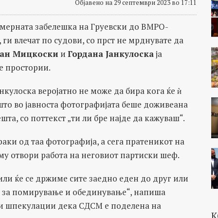
Објавено на 29 септември 2023 во 17:11
емерната забелешка на Груевски до ВМРО-
ги влечат по судови, со прст не мрднувате да
јан Мицкоски
и
Гордана Јанкулоска
ја
те простории.
нкулоска веројатно не може да бира кога ќе ѝ
 што во јавноста фотографијата беше доживеана
та, со поттекст „ти ли бре најде да кажуваш“.
аки од таа фотографија, а сега пратеникот на
 му отвори работа на неговиот партиски шеф.
ли ќе се држиме сите заедно еден до друг или
ме за помирување и обединување“, напиша
јни шпекулации дека СДСМ е поделена на
К