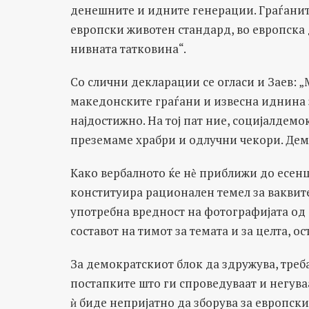
денешните и идните генерации. Граѓанит
европски животен стандард, во европска д
нивната татковина“.
Со слични декларации се огласи и Заев: 
македонските граѓани и извесна иднина з
најдостижно. На тој пат ние, социјалде
преземаме храбри и одлучни чекори. Демо
Како вербалното ќе нѐ приближи до есенц
конституира рационален темел за ваквит
употребна вредност на фотографијата од 
составот на тимот за темата и за целта, о
За демократскиот блок да здружува, треб
постапките што ги спроведуваат и негува
ѝ биде непријатно да зборува за европски