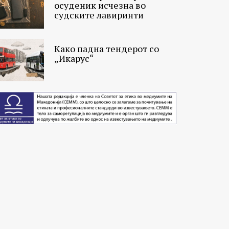
осуденик исчезна во
судските лавиринти
Како падна тендерот со
„Икарус“