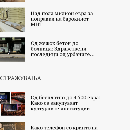
Над пола милион евра за
поправки на барокниот
МНТ
Од жежок бетон до
болница: Здравствени
последици од урбаните
топлински острови
ИСТРАЖУВАЊА
Од бесплатно до 4.500 евра:
Како се закупуваат
културните институции
Како телефон со крипто на