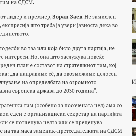
 тим на СДСМ.
от лидер и премиер,
Зоран Заев
. Не замислен
 експресија што треба ја увери јавноста дека во
 единството.
оделби во таа или која било друга партија, не
е интереси. Но, она што заслужува повеќе
еден план е составот на стратешкиот тим, кој
ока: „да направиме сè, да овозможиме целосен
лнување на определбата на огромното
авна европска држава до 2030 година“.
тратешки тим (особено за посочената цел) ама со
кои еден е организациски секретар на партијата
или се потценува целта или се преценува
е е на таа маса заменик-претседателката на СДСМ