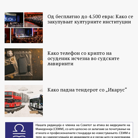
Од бесплатно до 4.500 евра: Како се
закупуваат културните институции
Како телефон со крипто на
осуденик исчезна во судските
лавиринти
Како падна тендерот со „Икарус“