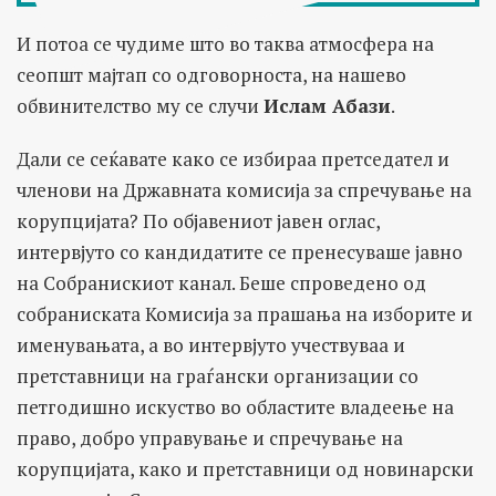
И потоа се чудиме што во таква атмосфера на
сеопшт мајтап со одговорноста, на нашево
обвинителство му се случи
Ислам Абази
.
Дали се сеќавате како се избираа претседател и
членови на Државната комисија за спречување на
корупцијата? По објавениот јавен оглас,
интервјуто со кандидатите се пренесуваше јавно
на Собранискиот канал. Беше спроведено од
собраниската Комисија за прашања на изборите и
именувањата, а во интервјуто учествуваа и
претставници на граѓански организации со
петгодишно искуство во областите владеење на
право, добро управување и спречување на
корупцијата, како и претставници од новинарски