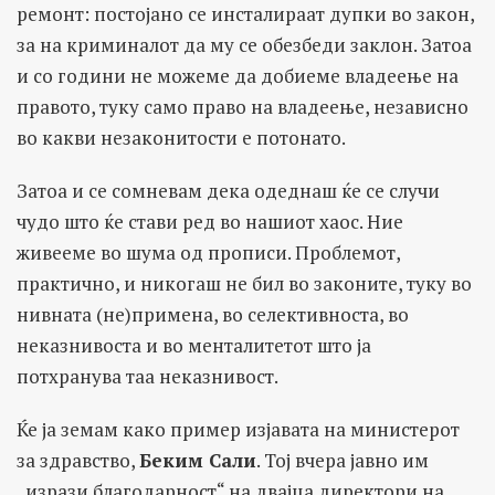
ремонт: постојано се инсталираат дупки во закон,
за на криминалот да му се обезбеди заклон. Затоа
и со години не можеме да добиеме владеење на
правото, туку само право на владеење, независно
во какви незаконитости е потонато.
Затоа и се сомневам дека одеднаш ќе се случи
чудо што ќе стави ред во нашиот хаос. Ние
живееме во шума од прописи. Проблемот,
практично, и никогаш не бил во законите, туку во
нивната (не)примена, во селективноста, во
неказнивоста и во менталитетот што ја
потхранува таа неказнивост.
Ќе ја земам како пример изјавата на министерот
за здравство,
Беким Сали
. Тој вчера јавно им
„изрази благодарност“ на двајца директори на