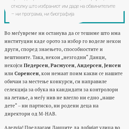
отколку што избраниот им даде на обвинителите
– ни програма, ни биографија
Во меѓувреме ни останува да се тешиме што има
институции каде орото за избор го воделе некои
други, според знаењето, способностите и
вештините. Така, некои „незгодни“ Данци,
некојси
Педерсен
,
Расмусен
,
Андерсен
,
Јенсен
или
Соренсен
, кои немаат поим какви се нашите
обичаи за местење конкурси, си направиле
селекција за обука на кандидати за контролори
на летање, а меѓу нив не влегло ни едно „наше
дете“ – ни партиско, ни родени деца на
директори од М-НАВ.
Алелуја! Предлагам Данците да добијат улица во