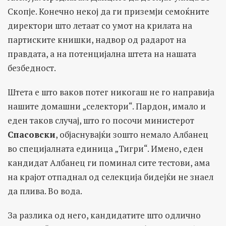
Скопје. Конечно некој да ги приземји семоќните
директори што летаат со умот на крилата на
партиските книшки, надвор од радарот на
правдата, а на потенцијална штета на нашата
безбедност.
Штета е што ваков потег никогаш не го направија
нашите домашни „селектори“. Пардон, имало и
еден таков случај, што го посочи министерот
Спасовски
, објаснувајќи зошто немало Албанец
во специјалната единица „Тигри“. Имено, еден
кандидат Албанец ги поминал сите тестови, ама
на крајот отпаднал од селекција бидејќи не знаел
да плива. Во вода.
За разлика од него, кандидатите што одлично