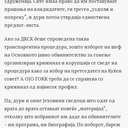
здруженија. Сите имаа право да им поставуваат
прашања на кандидатите, ги тресеа „уздолж и
попреку“, и дури потоа утврдија единствена
предлог-листа.
Ако за ДКСК беше спроведена таква
транспарентна процедура, зошто изборот на шеф
на Основното јавно обвинителство за гонење
организиран криминал и корупција се сведе на
процедура како за избор на претседател на Куќен
совет? А ОЈО ГОКК треба да се справува со
криминал од највисок профил.
Па, дури и оние Јеховини сведоци што одат од
врата до врата оставаат повеќе „материјал“,
отколку што избраниот им даде на обвинителите
– ни програма, ни биографија. По изборот, барем