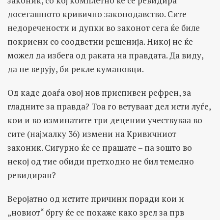
законик, со кој комплетно ќе се ревидира
досегашното кривично законодавство. Сите
недоречености и дупки во законот сега ќе биле
покриени со соодветни решенија. Никој не ќе
можел да избега од раката на правдата. Да виду,
да не верују, би рекле кумановци.
Од каде доаѓа овој нов приспивен рефрен, за
гладните за правда? Тоа го ветуваат дел исти луѓе,
кои и во изминатите три децении учествуваа во
сите (најмалку 36) измени на Кривичниот
законик. Сигурно ќе се прашате – па зошто во
некој од тие обиди претходно не бил темелно
ревидиран?
Веројатно од истите причини поради кои и
„новиот“ бргу ќе се покаже како зрел за прв