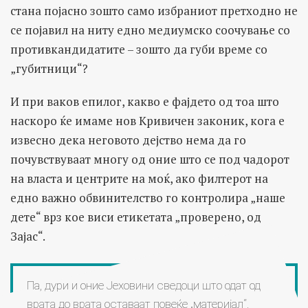
стана појасно зошто само избраниот претходно не
се појавил на ниту едно медиумско соочување со
противкандидатите – зошто да губи време со
„губитници“?
И при ваков епилог, какво е фајдето од тоа што
наскоро ќе имаме нов Кривичен законик, кога е
извесно дека неговото дејство нема да го
почувствуваат многу од оние што се под чадорот
на власта и центрите на моќ, ако филтерот на
едно важно обвинителство го контролира „наше
дете“ врз кое виси eтикетата „проверено, од
Зајас“.
Па, дури и оние Јеховини сведоци што одат од
врата до врата оставаат повеќе „материјал“,