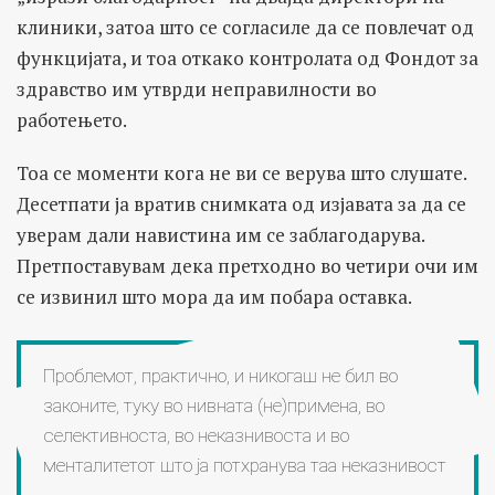
клиники, затоа што се согласиле да се повлечат од
функцијата, и тоа откако контролата од Фондот за
здравство им утврди неправилности во
работењето.
Тоа се моменти кога не ви се верува што слушате.
Десетпати ја вратив снимката од изјавата за да се
уверам дали навистина им се заблагодарува.
Претпоставувам дека претходно во четири очи им
се извинил што мора да им побара оставка.
Проблемот, практично, и никогаш не бил во
законите, туку во нивната (не)примена, во
селективноста, во неказнивоста и во
менталитетот што ја потхранува таа неказнивост