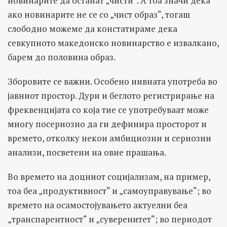
новинарите да останат „чисти“. А тоа значи дека
ако новинарите не се со „чист образ“, тогаш
слободно можеме да констатираме дека
севкупното македонско новинарство е извалкано,
барем до половина образ.
Зборовите се важни. Особено нивната употреба во
јавниот простор. Дури и беглото регистрирање на
фреквенцијата со која тие се употребуваат може
многу посериозно да ги дефинира просторот и
времето, отколку некои амбициозни и сериозни
анализи, посветени на овие прашања.
Во времето на доцниот социјализам, на пример,
тоа беа „продуктивност“ и „самоуправување“; во
времето на осамостојувањето актуелни беа
„транспарентност“ и „суверенитет“; во периодот