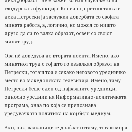
дека „образот“ не е важен во извршувањето на
глодурската функција! Конечно, претпоставка е
дека Петрески ја заслужил довербата со својата
мината работа, а, логично, не можел со ништо
друго да си го валка образот, освен со својот
минат труд.
Ова нѐ доведува до втората поента. Имено, ако
минатиот труд е тој што го извалкал образот на
Петрески, тогаш тоа е секако неговото уредничко
место во Македонската телевизија. Имено, таму
Петрески беше еден од најважните уредници,
односно уредник на Информативно-политичката
програма, онаа по која се препознава
уредувачката политика на кој било медиум.
Ако, пак, валканиците доаѓаат оттаму, тогаш мора