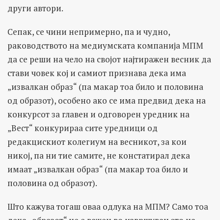
други автори.
Сепак, се чини непримерно, па и чудно,
раководството на медиумската компанија МПМ
да се реши на чело на својот најтиражен весник да
стави човек кој и самиот признава дека има
„извалкан образ“ (па макар тоа било и половина
од образот), особено ако се има предвид дека на
конкурсот за главен и одговорен уредник на
„Вест“ конкурираа сите уредници од
редакцискиот колегиум на весникот, за кои
никој, па ни тие самите, не констатирал дека
имаат „извалкан образ“ (па макар тоа било и
половина од образот).
Што кажува тогаш оваа одлука на МПМ? Само тоа