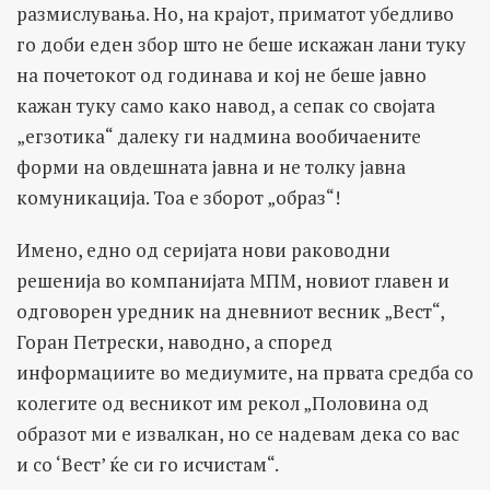
размислувања. Но, на крајот, приматот убедливо
го доби еден збор што не беше искажан лани туку
на почетокот од годинава и кој не беше јавно
кажан туку само како навод, а сепак со својата
„егзотика“ далеку ги надмина вообичаените
форми на овдешната јавна и не толку јавна
комуникација. Тоа е зборот „образ“!
Имено, едно од серијата нови раководни
решенија во компанијата МПМ, новиот главен и
одговорен уредник на дневниот весник „Вест“,
Горан Петрески, наводно, а според
информациите во медиумите, на првата средба со
колегите од весникот им рекол „Половина од
образот ми е извалкан, но се надевам дека со вас
и со ‘Вест’ ќе си го исчистам“.