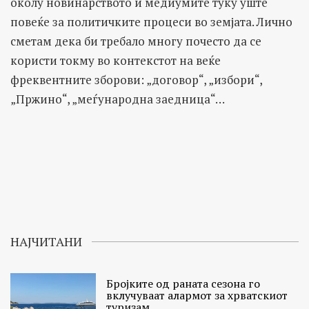
околу новинарството и медиумите туку уште
повеќе за политичките процеси во земјата. Лично
сметам дека би требало многу почесто да се
користи токму во контекстот на веќе
фреквентните зборови: „договор“, „избори“,
„Пржино“, „меѓународна заедница“…
НАЈЧИТАНИ
Бројките од раната сезона го
вклучуваат алармот за хрватскиот
туризам