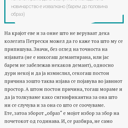
новинарство е извалкано (барем до половина
образ)
На крајот еве и за оние што не веруваат дека
колегата Петрески можел да го каже тоа што му се
припишува. Значи, без оглед на точноста на
изјавата (не е никогаш демантирана, или јас
барем не забележав некаков демант), односно
дури некој и да ја измислил, секогаш постои
причина зошто таква изјава се појавува во јавниот
простор. А штом постои причина, тогаш мораме и
да ја толкуваме како сигнификантна за она што
ни се случува и за она со што се соочуваме.
Ете, затоа зборот „образ“ е мојот избор за збор на
почетокот од годинава. И, се разбира, не само