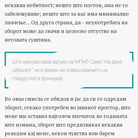
некаква небитност; нешто што постои, ама не го
забележуваме; нешто што за нас има минимално
значење… Од друга страна, да – неупотребата на
зборот може да значи и целосно отсуство на
неговата суштина.
Што кажува оваа одлука на МПМ? Само тоа дека
„образот“ не е важен во извршувањето на
глодурската функција!
Во оваа смисла се обидов и јас да си го одредам
зборот, секако употребен во јавниот простор, што
мене ми оставил најголем впечаток во годината
што измина, зборот што предизвикал некакви
реакции кај мене, некои чувства или барем