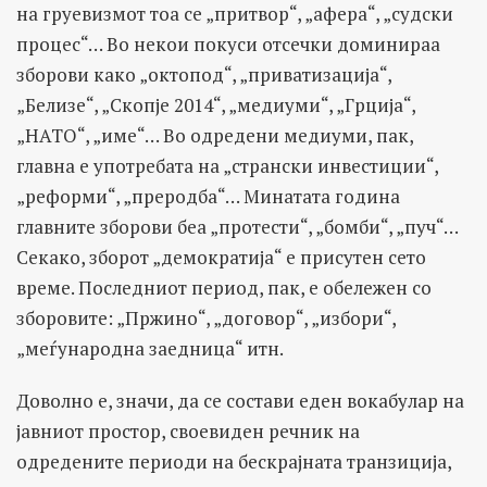
на груевизмот тоа се „притвор“, „афера“, „судски
процес“… Во некои покуси отсечки доминираа
зборови како „октопод“, „приватизација“,
„Белизе“, „Скопје 2014“, „медиуми“, „Грција“,
„НАТО“, „име“… Во одредени медиуми, пак,
главна е употребата на „странски инвестиции“,
„реформи“, „преродба“… Минатата година
главните зборови беа „протести“, „бомби“, „пуч“…
Секако, зборот „демократија“ е присутен сето
време. Последниот период, пак, е обележен со
зборовите: „Пржино“, „договор“, „избори“,
„меѓународна заедница“ итн.
Доволно е, значи, да се состави еден вокабулар на
јавниот простор, своевиден речник на
одредените периоди на бескрајната транзиција,