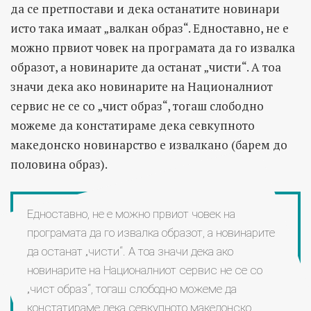
да се претпостави и дека останатите новинари
исто така имаат „валкан образ“. Едноставно, не е
можно првиот човек на програмата да го извалка
образот, а новинарите да останат „чисти“. А тоа
значи дека ако новинарите на Националниот
сервис не се со „чист образ“, тогаш слободно
можеме да констатираме дека севкупното
македонско новинарство е извалкано (барем до
половина образ).
Едноставно, не е можно првиот човек на
програмата да го извалка образот, а новинарите
да останат „чисти“. А тоа значи дека ако
новинарите на Националниот сервис не се со
„чист образ“, тогаш слободно можеме да
констатираме дека севкупното македонско