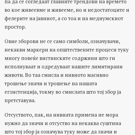
па да се согледаат главните трендови на времето
во кое живеевме и живееме, но и недостатоците и
фелерите на јавниот, а со тоа и на медиумскиот
простор.
Овие зборови не се само симболи, означувачи,
некакви маркери на општествените процеси туку
многу повеќе вистинските содржини што ги
исполнуваат и одредуваат нашите лимитирани
животи. Во таа смисла и нивното масивно
трошење значи и трошење на нашата
егзистенција, токму во смислата што тој збор ја
претставува.
Отсуството, пак, на нивната примена не мора
нужно да значи и отсуство на некаква суштина
што тој збор ја означува туку може да значи и