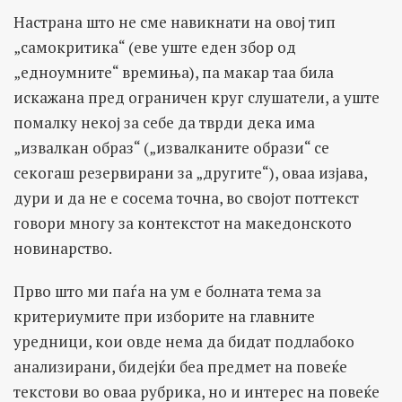
Настрана што не сме навикнати на овој тип
„самокритика“ (еве уште еден збор од
„едноумните“ времиња), па макар таа била
искажана пред ограничен круг слушатели, а уште
помалку некој за себе да тврди дека има
„извалкан образ“ („извалканите образи“ се
секогаш резервирани за „другите“), оваа изјава,
дури и да не е сосема точна, во својот поттекст
говори многу за контекстот на македонското
новинарство.
Прво што ми паѓа на ум е болната тема за
критериумите при изборите на главните
уредници, кои овде нема да бидат подлабоко
анализирани, бидејќи беа предмет на повеќе
текстови во оваа рубрика, но и интерес на повеќе