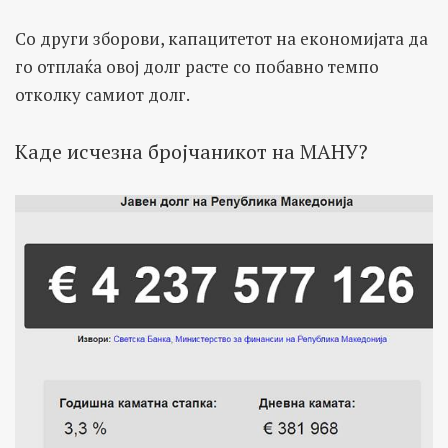
Со други зборови, капацитетот на економијата да
го отплаќа овој долг расте со побавно темпо
отколку самиот долг.
Каде исчезна бројчаникот на МАНУ?