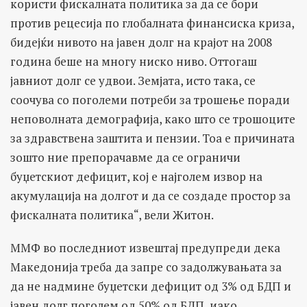
користи фискалната политика за да се бори
против рецесија по глобалната финансиска криза,
бидејќи нивото на јавен долг на крајот на 2008
година беше на многу ниско ниво. Оттогаш
јавниот долг се удвои. Земјата, исто така, се
соочува со поголеми потреби за трошење поради
неповолната демографија, како што се трошоците
за здравствена заштита и пензии. Тоа е причината
зошто ние препорачавме да се ограничи
буџетскиот дефицит, кој е најголем извор на
акумулација на долгот и да се создаде простор за
фискалната политика“, вели Житон.
ММФ во последниот извештај предупреди дека
Македонија треба да запре со задолжувањата за
да не надмине буџетски дефицит од 3% од БДП и
јавен долг поголем од 50% од БДП, иако