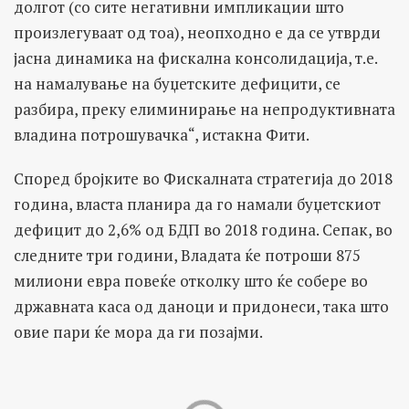
долгот (со сите негативни импликации што
произлегуваат од тоа), неопходно е да се утврди
јасна динамика на фискална консолидација, т.е.
на намалување на буџетските дефицити, се
разбира, преку елиминирање на непродуктивната
владина потрошувачка“, истакна Фити.
Според бројките во Фискалната стратегија до 2018
година, власта планира да го намали буџетскиот
дефицит до 2,6% од БДП во 2018 година. Сепак, во
следните три години, Владата ќе потроши 875
милиони евра повеќе отколку што ќе собере во
државната каса од даноци и придонеси, така што
овие пари ќе мора да ги позајми.