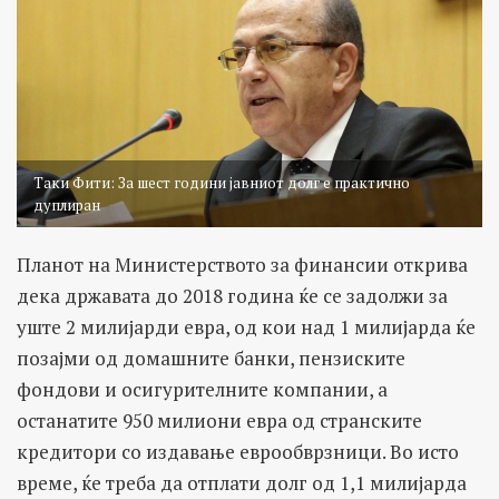
Таки Фити: За шест години јавниот долг е практично
дуплиран
Планот на Министерството за финансии открива
дека државата до 2018 година ќе се задолжи за
уште 2 милијарди евра, од кои над 1 милијарда ќе
позајми од домашните банки, пензиските
фондови и осигурителните компании, а
останатите 950 милиони евра од странските
кредитори со издавање еврообврзници. Во исто
време, ќе треба да отплати долг од 1,1 милијарда