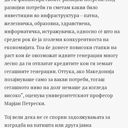
развојни потреби ги сметам какви било
инвестиции во инфраструктура – патна,
железничка, образовна, здравствена,
информатичка, истражувачка, односно сѐ што на
среден рок ќе ја зголеми конкурентноста на
економијата. Тоа ќе донесе повисоки стапки на
раст кои ќе овозможат идните генерации многу
лесно да ги отплатат кредитите кои ги земаат
сегашните генерации. Оттука, ако Македонија
позајмуваше само за вакви потреби, тогаш
сегашното ниво на долг немаше да изгледа
високо“, оценува универзитетскиот професор
Марјан Петрески.
Тој вели дека не се спорни задолжувањата за
изградба на патишта или друга јавна