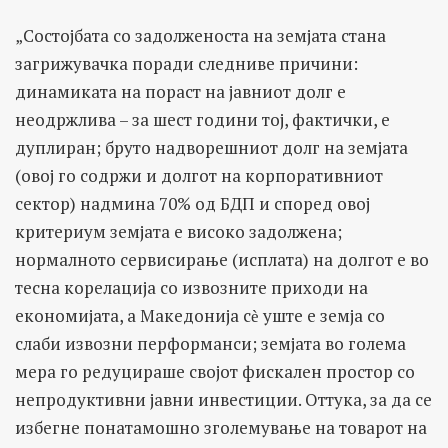
„Состојбата со задолженоста на земјата стана
загрижувачка поради следниве причини:
динамиката на пораст на јавниот долг е
неодржлива – за шест години тој, фактички, е
дуплиран; бруто надворешниот долг на земјата
(овој го содржи и долгот на корпоративниот
сектор) надмина 70% од БДП и според овој
критериум земјата е високо задолжена;
нормалното сервисирање (исплата) на долгот е во
тесна корелација со извозните приходи на
економијата, а Македонија сѐ уште е земја со
слаби извозни перформанси; земјата во голема
мера го редуцираше својот фискален простор со
непродуктивни јавни инвестиции. Оттука, за да се
избегне понатамошно зголемување на товарот на