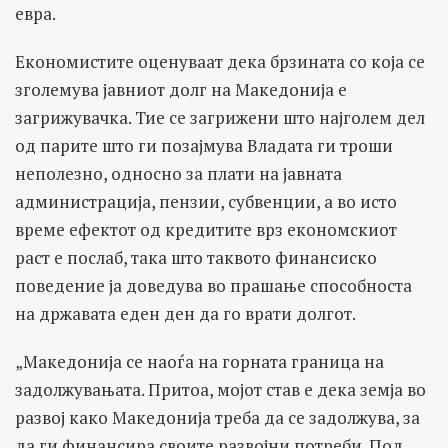
евра.
Економистите оценуваат дека брзината со која се
зголемува јавниот долг на Македонија е
загрижувачка. Тие се загрижени што најголем дел
од парите што ги позајмува Владата ги троши
неполезно, односно за плати на јавната
администрација, пензии, субвенции, а во исто
време ефектот од кредитите врз економскиот
раст е послаб, така што таквото финансиско
поведение ја доведува во прашање способноста
на државата еден ден да го врати долгот.
„Македонија се наоѓа на горната граница на
задолжувањата. Притоа, мојот став е дека земја во
развој како Македонија треба да се задолжува, за
да ги финансира своите развојни потреби. Под