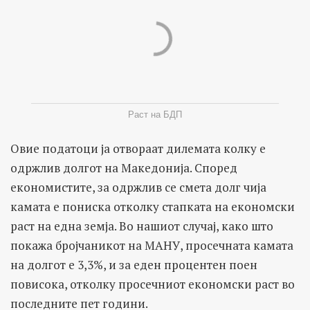
Раст на БДП
Овие податоци ја отвораат дилемата колку е
одржлив долгот на Македонија. Според
економистите, за одржлив се смета долг чија
камата е пониска отколку стапката на економски
раст на една земја. Во нашиот случај, како што
покажа бројчаникот на МАНУ, просечната камата
на долгот е 3,3%, и за еден процентен поен
повисока, отколку просечниот економски раст во
последните пет години.