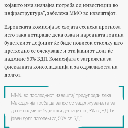
којашто има значајна потреба од инвестиции во
инфраструктура“, забележа ММФ во извештајот.
Европската комисија во својата есенска прогноза
исто така нотираше дека оваа и наредната година
буџетскиот дефицит ќе биде повисок отколку што
претходно се очекуваше и оти јавниот долг ќе
надмине 50% БДП. Комисијата е загрижена за
фискалната консолидација и за одржливоста на
долгот.
ММФ во последниот извештај предупреди дека
Македонија треба да запре со задолжувањата за
да не надмине буџетски дефицит од 3% од БДП и
јавен долг поголем од 50% од БДП