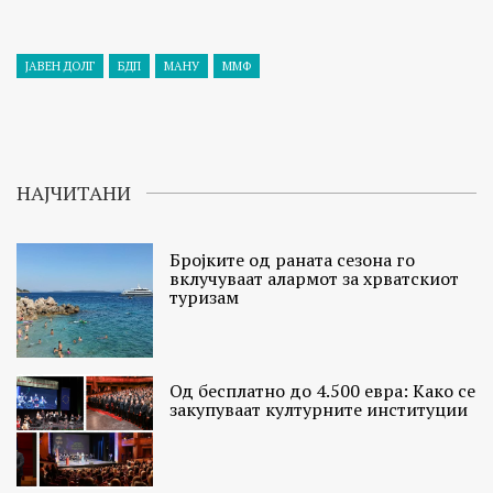
ЈАВЕН ДОЛГ
БДП
МАНУ
ММФ
НАЈЧИТАНИ
Бројките од раната сезона го
вклучуваат алармот за хрватскиот
туризам
Од бесплатно до 4.500 евра: Како се
закупуваат културните институции