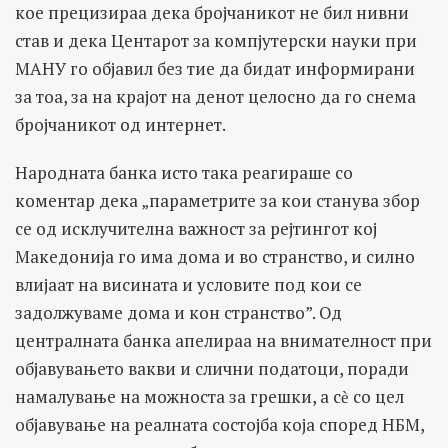
кое прецизираа дека бројчаникот не бил нивни
став и дека Центарот за компјутерски науки при
МАНУ го објавил без тие да бидат информирани
за тоа, за на крајот на денот целосно да го снема
бројчаникот од интернет.
Народната банка исто така реагираше со
коментар дека „параметрите за кои станува збор
се од исклучителна важност за рејтингот кој
Македонија го има дома и во странство, и силно
влијаат на висината и условите под кои се
задолжуваме дома и кон странство”. Од
централната банка апелираа на внимателност при
објавувањето вакви и слични податоци, поради
намалување на можноста за грешки, а сѐ со цел
објавување на реалната состојба која според НБМ,