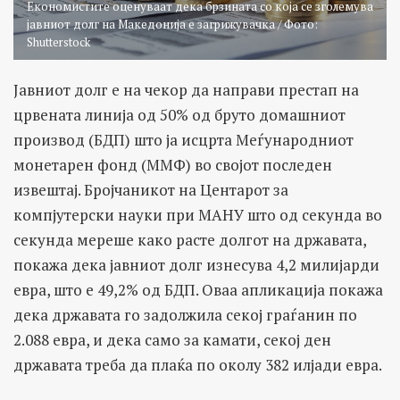
Економистите оценуваат дека брзината со која се зголемува
јавниот долг на Македонија е загрижувачка / Фото:
Shutterstock
Јавниот долг е на чекор да направи престап на
црвената линија од 50% од бруто домашниот
производ (БДП) што ја исцрта Меѓународниот
монетарен фонд (ММФ) во својот последен
извештај. Бројчаникот на Центарот за
компјутерски науки при МАНУ што од секунда во
секунда мереше како расте долгот на државата,
покажа дека јавниот долг изнесува 4,2 милијарди
евра, што е 49,2% од БДП. Оваа апликација покажа
дека државата го задолжила секој граѓанин по
2.088 евра, и дека само за камати, секој ден
државата треба да плаќа по околу 382 илјади евра.