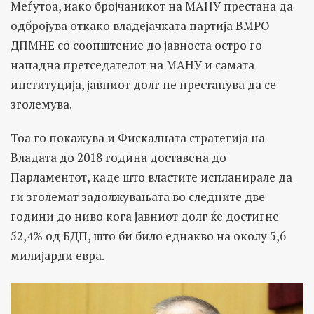
Меѓутоа, иако бројчаникот на МАНУ престана да
одбројува откако владејачката партија ВМРО
ДПМНЕ со соопштение до јавноста остро го
нападна претседателот на МАНУ и самата
институција, јавниот долг не престанува да се
зголемува.
Тоа го покажува и Фискалната стратегија на
Владата до 2018 година доставена до
Парламентот, каде што властите испланирале да
ги зголемат задолжувањата во следните две
години до ниво кога јавниот долг ќе достигне
52,4% од БДП, што би било еднакво на околу 5,6
милијарди евра.