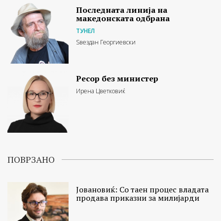
Последната линија на
македонската одбрана
ТУНЕЛ
Ѕвездан Георгиевски
Ресор без министер
Ирена Цветковиќ
ПОВРЗАНО
Јовановиќ: Со таен процес владата
продава приказни за милијарди