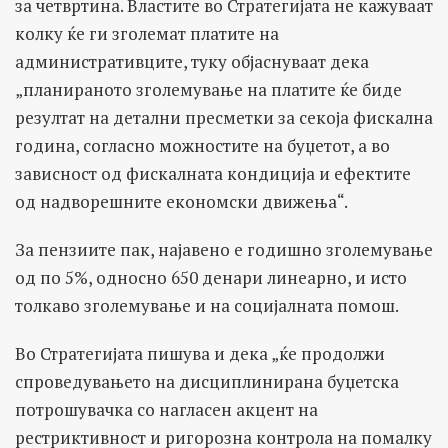
за четвртина. Властите во Стратегијата не кажуваат
колку ќе ги зголемат платите на
административците, туку објаснуваат дека
„планираното зголемување на платите ќе биде
резултат на детални пресметки за секоја фискална
година, согласно можностите на буџетот, а во
зависност од фискалната кондиција и ефектите
од надворешните економски движења“.
За пензиите пак, најавено е годишно зголемување
од по 5%, односно 650 денари линеарно, и исто
толкаво зголемување и на социјалната помош.
Во Стратегијата пишува и дека „ќе продолжи
спроведувањето на дисциплинирана буџетска
потрошувачка со нагласен акцент на
рестриктивност и ригорозна контрола на помалку