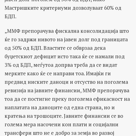
Мастришките критериуми дозволуваат 60% од
БДП.
„ММФ препорачува фискална консолидација што
ќе го задржи нивото на јавен долг под границата
од 50% од БДП. Властите се обврзаа дека
буџетскиот дефицит исто така ќе се намали под
3% од БДП, меѓутоа допрва треба да се видат
мерките како ќе се направи тоа. Имајќи ги
предвид ниските даноци и отсуство на поголема
ревизија на јавните финансии, ММФ препорачува
тоа да се постигне преку поголема ефикасност на
наплатата на даноците од една страна, но и
кратења на трошоците. Јавните финансии се во
голема мера насочени кон плати и социјални
трансфери што не е добро за земја во развој