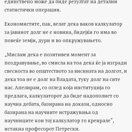
единствено може да биде резултат на детални
статистички операции.
Економистите, пак, велат дека ваков калкулатор
за јавниот долг не е новина, бидејќи го има во
повеќе земји, дури и во опкружувањето.
„Мислам дека е позитивен момент за
поздравување, во смисла на тоа дека ќе ја изгради
свесноста во општеството за висината на долгот, и
дека тоа не е долг на Владата, туку долг на сите
нас. Апелирам, со оглед која институција го
предлага, калкулаторот да биде надополнет со
научна дебата, базирана на докази, односно
базирана на научните истражувања од
научниците кои тој калкулатор го креирале“,
истакна професорот Петрески.