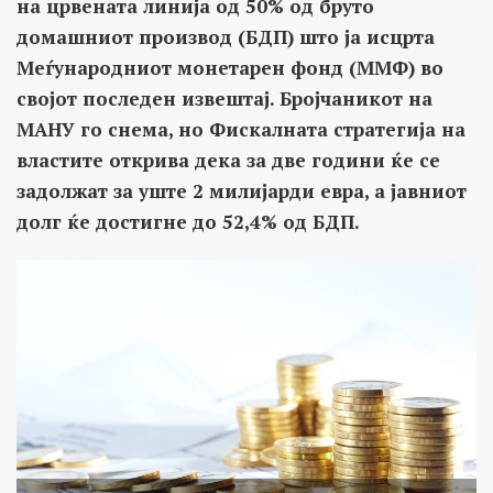
на црвената линија од 50% од бруто
домашниот производ (БДП) што ја исцрта
Меѓународниот монетарен фонд (ММФ) во
својот последен извештај. Бројчаникот на
МАНУ го снема, но Фискалната стратегија на
властите открива дека за две години ќе се
задолжат за уште 2 милијарди евра, а јавниот
долг ќе достигне до 52,4% од БДП.