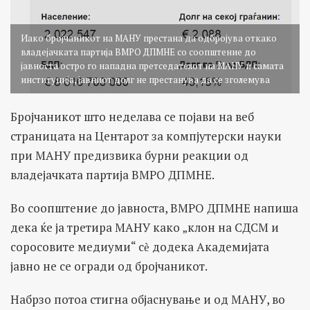
Иако бројчаникот на МАНУ престана да одбројува откако
владејачката партија ВМРО ДПМНЕ со соопштение до
јавноста остро го нападна претседателот на МАНУ и самата
институција, јавниот долг не престанува да се зголемува
Бројчаникот што неделава се појави на веб
страницата на Центарот за компјутерски науки
при МАНУ предизвика бурни реакции од
владејачката партија ВМРО ДПМНЕ.
Во соопштение до јавноста, ВМРО ДПМНЕ напиша
дека ќе ја третира МАНУ како „клон на СДСМ и
соросовите медиуми“ сѐ додека Академијата
јавно не се огради од бројчаникот.
Набрзо потоа стигна објаснување и од МАНУ, во