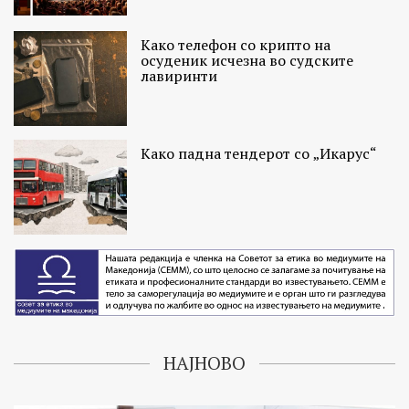
Како телефон со крипто на
осуденик исчезна во судските
лавиринти
Како падна тендерот со „Икарус“
НАЈНОВО