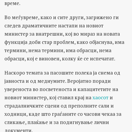
време.
Во меѓувреме, како и сите други, загрижено ги
следев драматичните настапи на новиот
министер за внатрешни, кој во мираз на новата
функција доби стар проблем, како објаснува, има
термини, нема термини, има обрасци, нема
обрасци, кој е виновен, колку ќе се испечатат.
Наскоро темата за пасошите полека ја снема од
јавноста и од медиумите. Веројатно поради
увереноста во посветеноста и капацитетите на
новиот министер, кој ставил крај на
хаосот
и
страдалничките сцени од преполните сали и
ходници, каде што граѓаните со часови чекаа за
сликање, плаќање и за подигнување лични
документи.