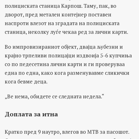
полициската станица Карпош. Таму, пак, во
дворот, пред метален контејнер поставен
наспроти влезот на зградата на полициската
станица, неколку луѓе чекаа ред за лични карти.
Во импровизираниот објект, двајца љубезни и
крајно трпеливи полицајци издвоија 5-6 купчиња
со по педесетина лични карти и ги проверуваа
една по една, како кога разменувавме сликички
кога бевме деца.
„Ве нема, обидете се следната недела.“
Доплата за итна
Кратко пред 9 наутро, влегов во МТВ за пасошот.