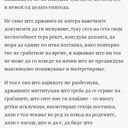
и немоќ од целата епизода.
Не само што државата нѐ натера важечките
документи да ги менуваме, туку сега на сета своја
неспособност тера рекет, изнудува доплата, да
мора да одиме по итна постапка, иако повторно
тие не сработиле на време, и најважно што ни тоа
не може да го изведе на начин што не предвидува
максимално понижување и малтретирање.
И тоа е она што најмногу ме разбеснува,
државните институции што треба да се сервис на
граѓаните, што сите ние ги плаќаме – со многу
ретки исклучоци, инсистираат секоја постапка,
дали е тоа чекање во ред за извод на родените,
дали е пасош, што и да е, да биде што