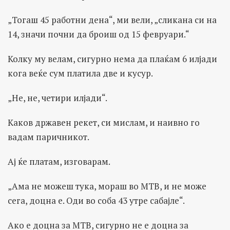
„Тогаш 45 работни дена“, ми вели, „сликана си на
14, значи почни да броиш од 15 февруари.“
Колку му велам, сигурно нема да плаќам 6 илјади
кога веќе сум платила две и кусур.
„Не, не, четири илјади“.
Каков државен рекет, си мислам, и наивно го
вадам паричникот.
Ај ќе платам, изговарам.
„Ама не можеш тука, мораш во МТВ, и не може
сега, доцна е. Оди во соба 43 утре сабајле“.
Ако е доцна за МТВ, сигурно не е доцна за