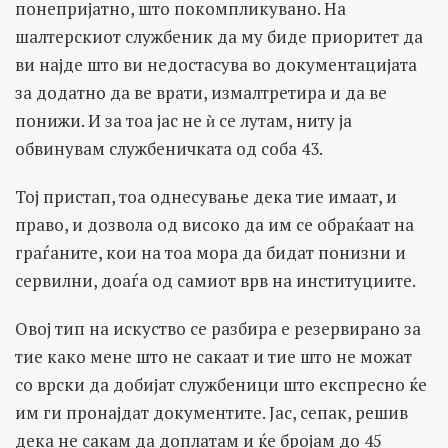
понепријатно, што покомпликувано. На
шалтерскиот службеник да му биде приоритет да
ви најде што ви недостасува во документацијата
за додатно да ве врати, измалтретира и да ве
понижи. И за тоа јас не ѝ се лутам, ниту ја
обвинувам службеничката од соба 43.
Тој пристап, тоа однесување дека тие имаат, и
право, и дозвола од високо да им се обраќаат на
граѓаните, кои на тоа мора да бидат понизни и
сервилни, доаѓа од самиот врв на институциите.
Овој тип на искуство се разбира е резервирано за
тие како мене што не сакаат и тие што не можат
со врски да добијат службеници што експресно ќе
им ги пронајдат документите. Јас, сепак, решив
дека не сакам да доплатам и ќе бројам до 45