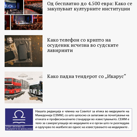
Од бесплатно до 4.500 евра: Како се
закупуваат културните институции
Како телефон со крипто на
осуденик исчезна во судските
лавиринти
Како падна тендерот со „Икарус“