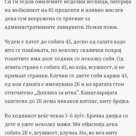
Си ги зедов омилените неделни весници, батерија
на мобилниот на 85 проценти и наивно мислев
дека сум вооружена со трпение за
административните лавиринти. Немав поим.
Чуден е патот до собата 43, десно од салата каде
што се плаќањата, по неколку скалички покрај
тоалетите има долг ходник со неколку соби. Од
левата страна е собата 43, во која, всушност, и не
примаат странки. Клучни се двете соби карши 43,
од кои едната е именувана 2Б и на вратата стои
отпечатено „
Доплата за итна“
. Канцеларијата
залепена до 2Б нема никаков натпис, ниту бројка.
Во ходникот веќе чекаа 5-6 луѓе. Брачна двојка со
дете и уште неколку мажи. Ми објаснија дека
собата 2Б е, всушност, клучна. Но, во неа ниту