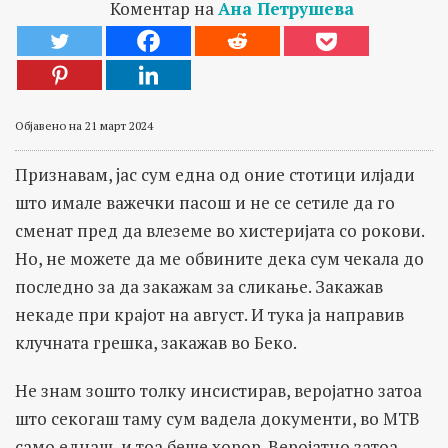
Коментар на
Ана Петрушева
Објавено на 21 март 2024
Признавам, jас сум една од оние стотици илјади
што имале важечки пасош и не се сетиле да го
сменат пред да влеземе во хистеријата со рокови.
Но, не можете да ме обвините дека сум чекала до
последно за да закажам за сликање. Закажав
некаде при крајот на август. И тука ја направив
клучната грешка, закажав во Беко.
Не знам зошто толку инсистирав, веројатно затоа
што секогаш таму сум вадела документи, во МТВ
само еднаш, и тоа беше хорор. Веројатно затоа.