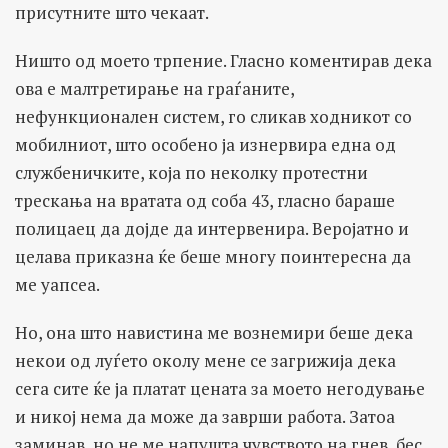
присутните што чекаат.
Ништо од моето трпение. Гласно коментирав дека
ова е малтретирање на граѓаните,
нефункционален систем, го сликав ходникот со
мобилниот, што особено ја изнервира една од
службеничките, која по неколку протестни
трескања на вратата од соба 43, гласно бараше
полицаец да дојде да интервенира. Веројатно и
целава приказна ќе беше многу поинтересна да
ме уапсеа.
Но, она што навистина ме вознемири беше дека
некои од луѓето околу мене се загрижија дека
сега сите ќе ја платат цената за моето негодување
и никој нема да може да заврши работа. Затоа
заминав, но не ме напушта чувството на гнев, бес