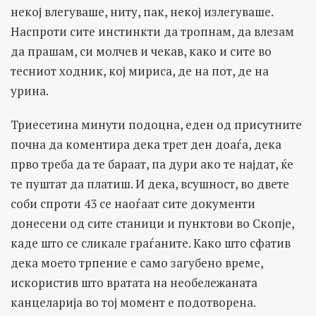
некој влегуваше, ниту, пак, некој излегуваше.
Наспроти сите инстинкти да тропнам, да влезам
да прашам, си молчев и чекав, како и сите во
тесниот ходник, кој мириса, де на пот, де на
урина.
Триесетина минути подоцна, еден од присутните
почна да коментира дека трет ден доаѓа, дека
прво треба да те бараат, па дури ако те најдат, ќе
те пуштат да платиш. И дека, всушност, во двете
соби спроти 43 се наоѓаат сите документи
донесени од сите станици и пунктови во Скопје,
каде што се сликале граѓаните. Како што сфатив
дека моето трпение е само загубено време,
искористив што вратата на необележаната
канцеларија во тој момент е подотворена.