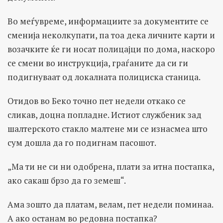
Во меѓувреме, информациите за документите се
сменија неколкупати, па тоа дека личните карти и
возачките ќе ги носат полицајци по дома, наскоро
се смени во инструкција, граѓаните да си ги
подигнуваат од локалната полициска станица.
Отидов во Беко точно пет недели откако се
сликав, доцна попладне. Истиот службеник зад
шалтерското стакло малтене ми се изнасмеа што
сум дошла да го подигнам пасошот.
„Ма ти не си ни одобрена, плати за итна постапка,
ако сакаш брзо да го земеш“.
Ама зошто да платам, велам, пет недели поминаа.
А ако останам во редовна постапка?