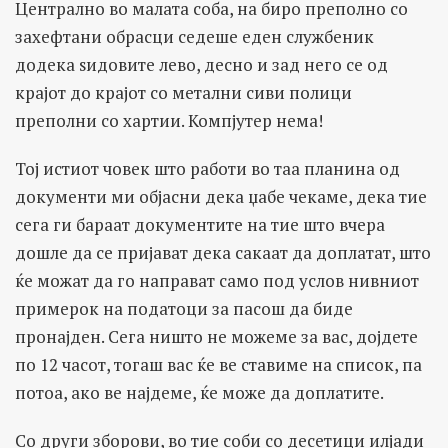
Централно во малата соба, на биро преполно со
захефтани обрасци седеше еден службеник
додека ѕидовите лево, десно и зад него се од
крајот до крајот со метални сиви полици
преполни со хартии. Компјутер нема!
Тој истиот човек што работи во таа планина од
документи ми објасни дека џабе чекаме, дека тие
сега ги бараат документите на тие што вчера
дошле да се пријават дека сакаат да доплатат, што
ќе можат да го направат само под услов нивниот
примерок на податоци за пасош да биде
пронајден. Сега ништо не можеме за вас, дојдете
по 12 часот, тогаш вас ќе ве ставиме на список, па
потоа, ако ве најдеме, ќе може да доплатите.
Со други зборови, во тие соби со десетици илјади