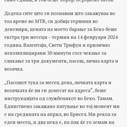
Додека сите што ги познавам што закажуваа во
тоа време во МТВ, си добија термини во
декември, цената на моето барање за Беко беше
екстра три месеци – термин на 14 февруари 2024
година. Валентајн, Свети Трифун и прилично
некомплицирани 30 минути сосе чекање за
сликање за три документи, пасош, лична карта и
возачка.
„Пасошот тука за месец дена, личната карта и
возачката ќе ви ги донесат на адреса“, беше
инструкцијата од службеникот во Беко. Тамам.
Единствено закажано патување во тој момент ми
е на средината на април, во Брисел. Ми рекоа за
еден месец, и два нека е, па пак ќе го земам на