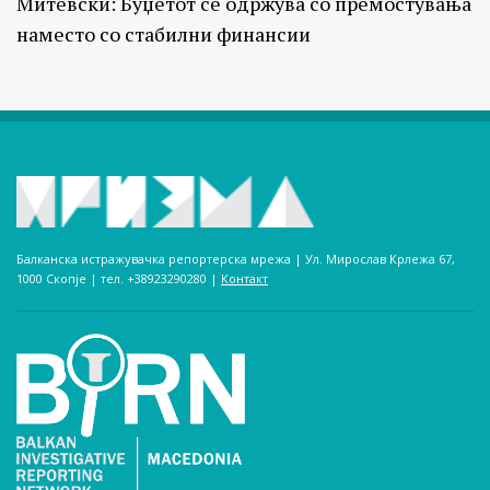
Митевски: Буџетот се одржува со премостувања
наместо со стабилни финансии
Балканска истражувачка репортерска мрежа | Ул. Мирослав Крлежа 67,
1000 Скопје | тел. +38923290280­ |
Контакт