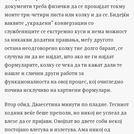
документи треба физички да се пронајдат токму
моите три-четири листа или колку и да се. Бидејќи
ваквите „украдени“ конверзации со
службениците се екстремно куси и нема можност
за никакви додатни прашања, меѓу другото
остана неодговорено колку тие долго бараат, се
случува ли да не најдат, што ако не ги најдат
формуларите, колку се чека да ти кажат дали те
нашле и слични други работи за
функционалноста на овој процес, кој очигледно
почива исклучиво на хартиени формулари.
Втор обид. Дваесетина минути по пладне. Тесниот
ходник веќе беше преполн, но никој не успеал да
влезе да се пријави. Овојпат во двете соби некој
постојано влегува и излегува. Ама никој од