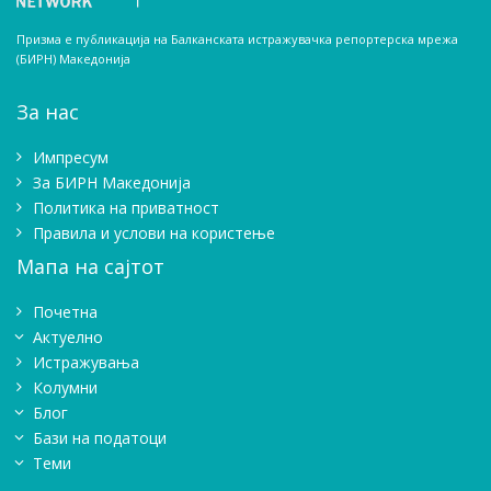
Призма е публикација на Балканската истражувачка репортерска мрежа
(БИРН) Македонија
За нас
Импресум
Зa БИРН Македонија
Политика на приватност
Правила и услови на користење
Мапа на сајтот
Почетна
Актуелно
Истражувањa
Колумни
Блог
Бази на податоци
Теми