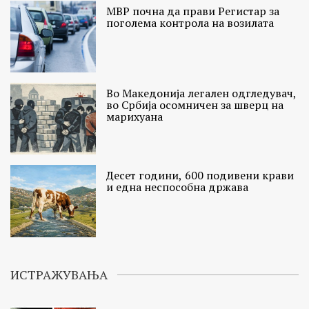
МВР почна да прави Регистар за
поголема контрола на возилата
Во Македонија легален одгледувач,
во Србија осомничен за шверц на
марихуана
Десет години, 600 подивени крави
и една неспособна држава
ИСТРАЖУВАЊА