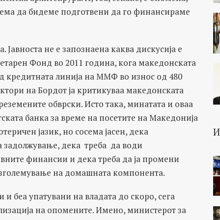
 нема да бидеме подготвени да го финансираме
. Јавноста не е запознаена каква дискусија е
тарен Фонд во 2011 година, кога македонската
д кредитната линија на ММФ во износ од 480
ктори на Бордот ја критикуваа македонската
реземените обврски. Исто така, минатата и оваа
ската банка за време на посетите на Македонија
отеричен јазик, но сосема јасен, дека
а задолжување, дека треба да води
авните финансии и дека треба да ја промени
а зголемување на домашната компонента.
 и беа упатувани на владата до скоро, сега
лизација на опомените. Имено, министерот за