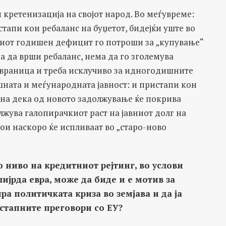
 кретенизација на својот народ. Во меѓувреме:
стапи кон ребаланс на буџетот, бидејќи уште во
лиот годишен дефицит го потроши за „купување“
а да врши ребаланс, нема да го зголемува
бвраница и треба исклучиво за идногодишните
ашната и меѓународната јавност: и пристапи кон
зна дека од новото задолжување ќе покрива
жува галопирачкиот раст на јавниот долг на
ои наскоро ќе испливаат во „старо-ново
 ниво на кредитниот рејтинг, во услови
ијрда евра, може да биде и е мотив за
ра политичката криза во земјава и да ја
истапните преговори со ЕУ?