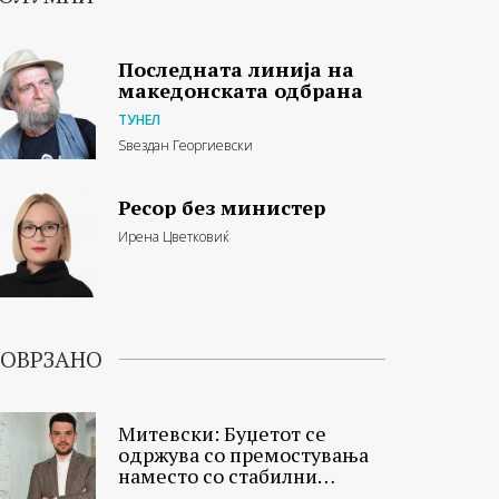
Последната линија на
македонската одбрана
ТУНЕЛ
Ѕвездан Георгиевски
Ресор без министер
Ирена Цветковиќ
ОВРЗАНО
Митевски: Буџетот се
одржува со премостувања
наместо со стабилни
финансии