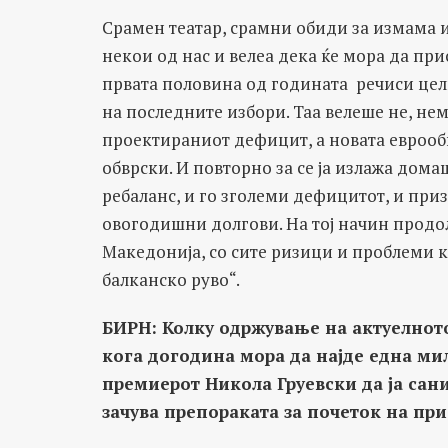
Срамен театар, срамни обиди за измама и
некои од нас и велеа дека ќе мора да при
првата половина од годината речиси це
на последните избори. Таа велеше не, нем
проектираниот дефицит, а новата евроо
обврски. И повторно за се ја излажа дом
ребаланс, и го зголеми дефицитот, и при
овогодишни долгови. На тој начин продол
Македонија, со сите ризици и проблеми к
балканско руво“.
БИРН: Колку одржување на актуелното
кога догодина мора да најде една мил
премиерот Никола Груевски да ја сани
зачува препораката за почеток на пр