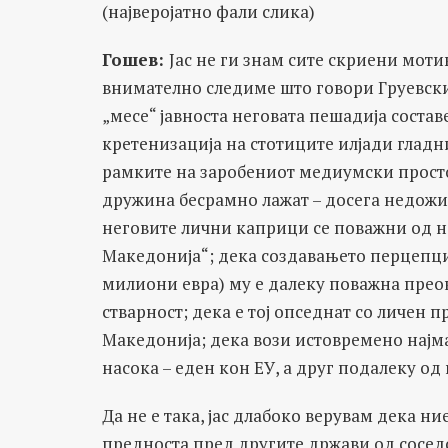
(најверојатно фали слика)
Гошев:
Јас не ги знам сите скриени мотив
внимателно следиме што говори Груевски 
„месе“ јавноста неговата пешадија соста
кретенизација на стотиците илјади гладн
рамките на заробениот медиумски простор)
дружина бесрамно лажат – досега недожи
неговите лични каприци се поважни од не
Македонија“; дека создавањето перцепци
милиони евра) му е далеку поважна прео
стварност; дека е тој опседнат со личен п
Македонија; дека вози истовремено најма
насока – еден кон ЕУ, а друг подалеку од 
Да не е така, јас длабоко верувам дека н
предноста пред другите држави од соседс