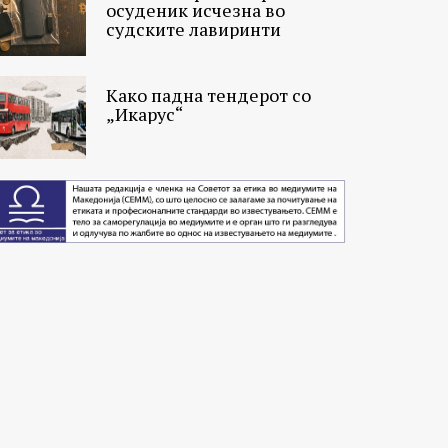
осуденик исчезна во
судските лавиринти
Како падна тендерот со
„Икарус“