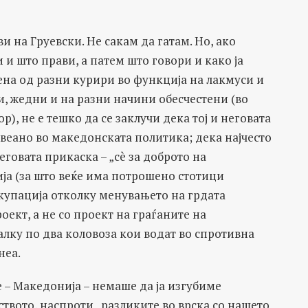
и на Груевски. Не сакам да гатам. Но, ако
и што прави, а патем што говори и како ја
вена од разни курири во функција на лакмуси и
и, жедни и на разни начини обесчестени (во
, не е тешко да се заклучи дека тој и неговата
веано во македонската политика; дека најчесто
говата прикаска – „сè за доброто на
ја (за што веќе има потрошено стотици
купација отколку менувањето на грдата
роект, а не со проект на граѓаните на
лку по два коловоза кои водат во спротивна
неа.
ие – Македонија – немаше да ја изгубиме
твото, наспроти „разликите во врска со нашето