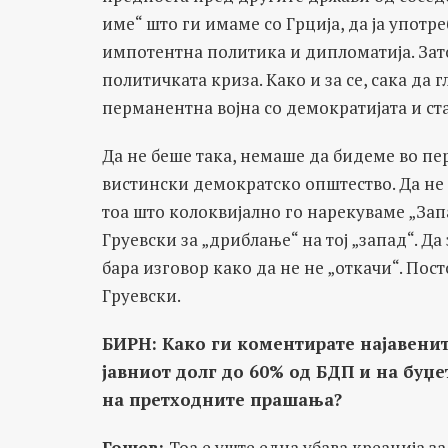
име“ што ги имаме со Грција, да ја упот
импотентна политика и дипломатија. Зато
политичката криза. Како и за се, сака да г
перманентна војна со демократијата и ста
Да не беше така, немаше да бидеме во пе
вистински демократско општество. Да не
тоа што колоквијално го нарекуваме „Зап
Груевски за „дриблање“ на тој „запад“. Да
бара изговор како да не не „откачи“. По
Груевски.
БИРН: Како ги коментирате најавени
јавниот долг до 60% од БДП и на буџ
на претходните прашања?
Гошев:
Тоа е уште една убава креација з