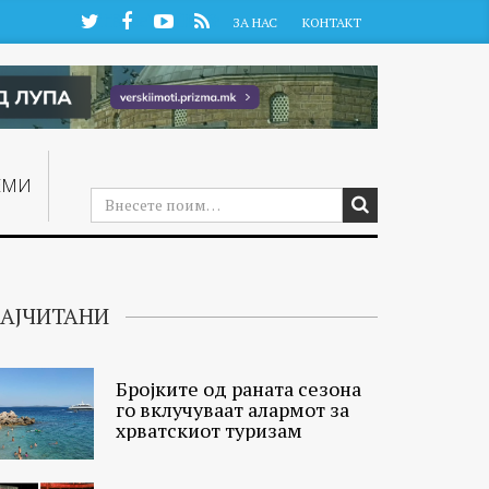
Twitter
Facebook
YouTube
RSS
ЗА НАС
КОНТАКТ
ЕМИ
АЈЧИТАНИ
Бројките од раната сезона
го вклучуваат алармот за
хрватскиот туризам