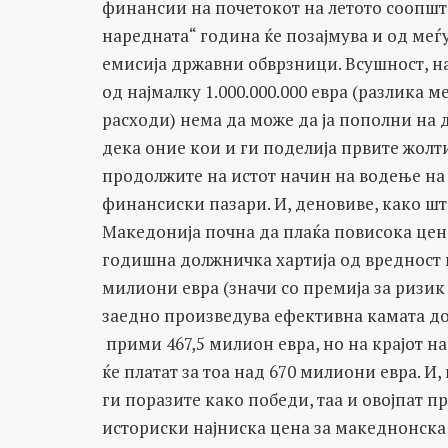
финансии на почетокот на летото соопшти,
наредната“ година ќе позајмува и од ме
емисија државни обврзници. Всушност, на 
од најмалку 1.000.000.000 евра (разлика
расходи) нема да може да ја пополни на 
дека оние кои и ги поделија првите жолти
продолжите на истот начин на водење на
финансиски пазари. И, деновиве, како што 
Македонија почна да плаќа повисока цена
годишна должничка хартија од вредност в
милиони евра (значи со премија за ризик
заедно произведува ефективна камата до
прими 467,5 милион евра, но на крајот 
ќе платат за тоа над 670 милиони евра. И,
ги поразите како победи, таа и овојпат п
историски најниска цена за македнонска