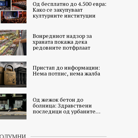
Од бесплатно до 4.500 евра:
Како се закупуваат
културните институции
Вонредниот надзор за
храната покажа дека
редовните потфрлаат
Пристап до информации:
Нема потпис, нема жалба
Од жежок бетон до
болница: Здравствени
последици од урбаните
топлински острови
ОЛУМНИ