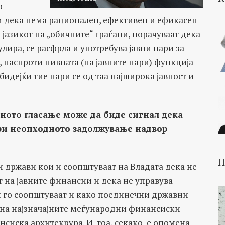
о
и дека нема рационален, ефективен и ефикасен
 јазикот на „обичните“ граѓани, порачуваат дека
лира, се расфрла и употребува јавни пари за
 наспроти нивната (на јавните пари) функција –
бидејќи тие пари се од таа најширока јавност и
ното гласање може да биде сигнал дека
ри неопходното задолжување надвор
П
 држави кои и соопштуваат на Владата дека не
 на јавните финансии и дека не управува
 и го соопштуваат и како поединечни државни
 на најзначајните меѓународни финансиски
сиска архитекрура. И, тоа, секако, е опомена,