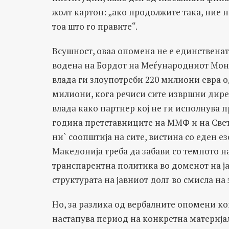
жолт картон: „ако продолжите така, ние
тоа што го правите“.
Всушност, оваа опомена не е единствената
водена на Бордот на Меѓународниот Моне
влада ги злоупотреби 220 милиони евра о
милиони, кога речиси сите извршни дире
влада како партнер кој не ги исполнува п
година претставниците на ММФ и на Свет
ни` соопштија на сите, вистина со еден ез
Македонија треба да забави со темпото н
транспарентна политика во доменот на ј
структурата на јавниот долг во смисла н
Но, за разлика од вербалните опомени кои
настапува период на конкретна материја