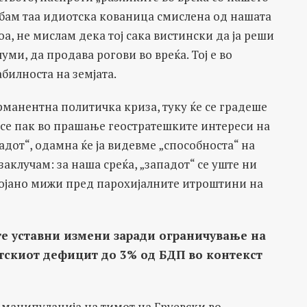
ребам таа идиотска кованица смислена од нашата
а, не мислам дека тој сака вистински да ја реши
луми, да продава рогови во вреќа. Тој е во
билноста на земјата.
рманентна политичка криза, туку ќе се градеше
 се пак во прашање геостратешките интереси на
адот“, одамна ќе ја видевме „способноста“ на
 заклучам: за наша среќа, „западот“ се уште ни
стојано мижи пред парохијалните итроштини на
те уставни измени заради ограничување на
етскиот дефицит до 3% од БДП во контекст
а манипулација на тимот на Груевски во