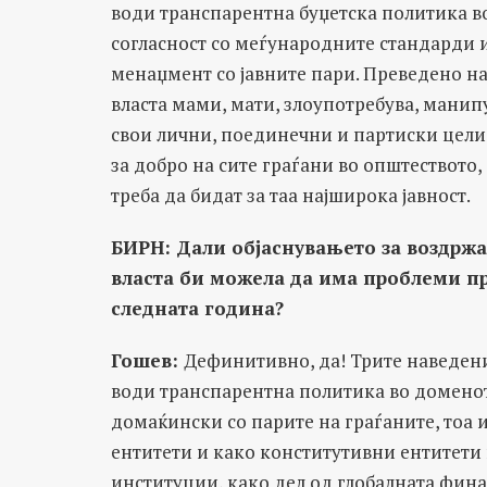
води транспарентна буџетска политика в
согласност со меѓународните стандарди 
менаџмент со јавните пари. Преведено на
власта мами, мати, злоупотребува, манипу
свои лични, поединечни и партиски цели,
за добро на сите граѓани во општеството, 
треба да бидат за таа најширока јавност.
БИРН: Дали објаснувањето за воздржа
власта би можела да има проблеми п
следната година?
Гошев:
Дефинитивно, да! Трите наведени
води транспарентна политика во доменот
домаќински со парите на граѓаните, тоа
ентитети и како конститутивни ентитети
институции, како дел од глобалната финан