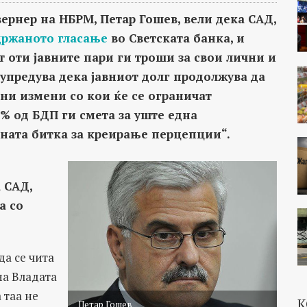
ернер на НБРМ, Петар Гошев, вели дека САД,
држаното гласање
во Светската банка, и
т оти јавните пари ги троши за свои лични и
дупредува дека јавниот долг продолжува да
вни измени со кои ќе се ограничат
% од БДП ги смета за уште една
ната битка за креирање перцепции“.
 САД,
а со
да се чита
на Владата
 таа не
К
Петар Гошев