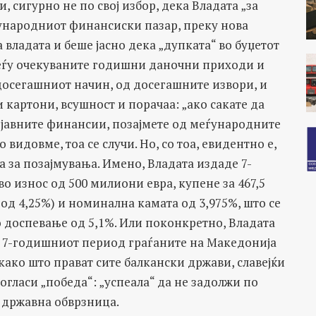
 сигурно не по свој избор, дека Владата „за
ѓународниот финансиски пазар, преку нова
владата и беше јасно дека „дупката“ во буџетот
 меѓу очекуваните годишни даночни приходи и
досегашниот начин, од досегашните извори, и
 картони, всушност и порачаа: „ако сакате да
 јавните финансии, позајмете од меѓународните
видовме, тоа се случи. Но, со тоа, евидентно е,
 за позајмувања. Имено, Владата издаде 7-
о износ од 500 милиони евра, купене за 467,5
 од 4,25%) и номинална камата од 3,975%, што се
 доспевање од 5,1%. Или поконкретно, Владата
на 7-годишниот период граѓаните на Македонија
 како што прават сите балкански држави, славејќи
рогласи „победа“: „успеала“ да не задолжи по
 државна обврзница.