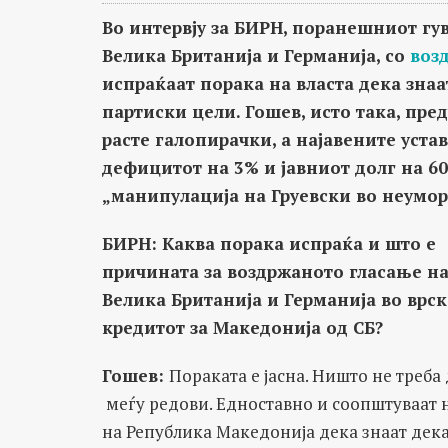
Во интервју за БИРН, поранешниот гув
Велика Британија и Германија, со
воз
испраќаат порака на власта дека знаа
партиски цели. Гошев, исто така, пре
расте галопирачки, а најавените уста
дефицитот на 3% и јавниот долг на 60
„манипулација на Груевски во неумор
БИРН: Каква порака испраќа и што е
причината за воздржаното гласање на
Велика Британија и Германија во врск
кредитот за Македонија од СБ?
Гошев:
Пораката е јасна. Ништо не треба 
меѓу редови. Едноставно и соопштуваат 
на Република Македонија дека знаат дека