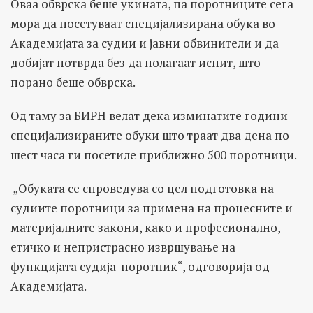
Оваа обврска беше укината, па поротниците сега
мора да посетуваат специјализирана обука во
Академијата за судии и јавни обвинители и да
добијат потврда без да полагаат испит, што
порано беше обврска.
Од таму за БИРН велат дека изминатите години
специјализираните обуки што траат два дена по
шест часа ги посетиле приближно 500 поротници.
„Обуката се спроведува со цел подготовка на
судиите поротници за примена на процесните и
материјалните закони, како и професионално,
етичко и непристрасно извршување на
функцијата судија-поротник“, oдговорија од
Академијата.