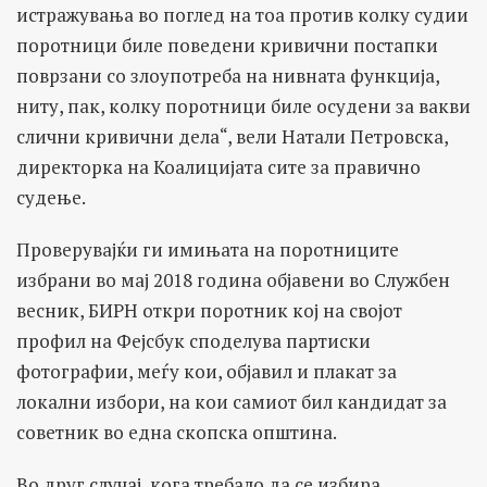
истражувања во поглед на тоа против колку судии
поротници биле поведени кривични постапки
поврзани со злоупотреба на нивната функција,
ниту, пак, колку поротници биле осудени за вакви
слични кривични дела“, вели Натали Петровска,
директорка на Коалицијата сите за правично
судење.
Проверувајќи ги имињата на поротниците
избрани во мај 2018 година објавени во Службен
весник, БИРН откри поротник кој на својот
профил на Фејсбук споделува партиски
фотографии, меѓу кои, објавил и плакат за
локални избори, на кои самиот бил кандидат за
советник во една скопска општина.
Во друг случај, кога требало да се избира