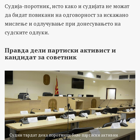
Судија-поротник, исто како и судијата не можат
да бидат повикани на одговорност за искажано
мислење и одлучување при донесувањето на
судските одлуки.
Правда дели партиски активист и
кандидат за советник
Судии тврдат дека поротници биле партиски активни