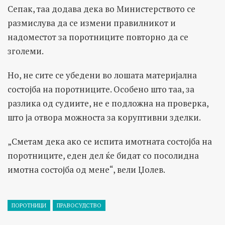
Сепак, таа додава дека во Министерството се
размислува да се измени правилникот и
надоместот за поротниците повторно да се
зголеми.
Но, не сите се убедени во лошата материјална
состојба на поротниците. Особено што таа, за
разлика од судиите, не е подложна на проверка,
што ја отвора можноста за коруптивни зделки.
„Сметам дека ако се испита имотната состојба на
поротниците, еден дел ќе бидат со посолидна
имотна состојба од мене“, вели Џолев.
ПОРОТНИЦИ
ПРАВОСУДСТВО