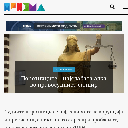
ИСТРАЖУВАЊA
Поротниците – најслабата алка
во правосудниот синџир
Судиите поротници се најлесна мета за корупција
и притисоци, а никој не го адресира проблемот,
покажува истражувањето на БИРН