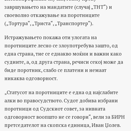
завршувањето на мандатите (случај „ТНТ“) и
своеволно откажување на поротниците
(„Тортура“, „Триста“, „Транспортер“).
Истражувањето покажа оти улогата на
поротниците лесно се злоупотребува зашто, од
една страна, тие се еднакво моќни и важни како
судиите, а, од друга страна, речиси секој може да
биде поротник, слабо се платени и немаат
никаква одговорност.
„Статусот на поротниците е една од најслабите
алки во правосудството. Судот добива избрани
поротници од Судскиот совет, за нивната
одговорност воопшто не се говори“, вели за БИРН
претседателот на скопска единица, Иван Џолев.