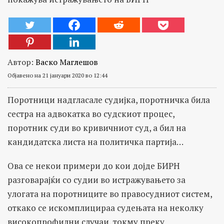
Автор:
Васко Маглешов
Објавено на 21 јануари 2020 во 12:44
Поротници надгласале судијка, поротничка била
сестра на адвокатка во судскиот процес,
поротник суди во кривичниот суд, а бил на
кандидатска листа на политичка партија…
Ова се некои примери до кои дојде БИРН
разговарајќи со судии во истражувањето за
улогата на поротниците во правосудниот систем,
откако се искомплицираа судењата на неколку
високопрофилни случаи, токму преку