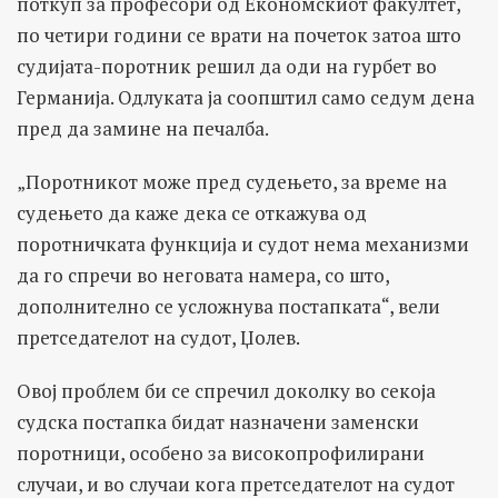
поткуп за професори од Економскиот факултет,
по четири години се врати на почеток затоа што
судијата-поротник решил да оди на гурбет во
Германија. Одлуката ја соопштил само седум дена
пред да замине на печалба.
„Поротникот може пред судењето, за време на
судењето да каже дека се откажува од
поротничката функција и судот нема механизми
да го спречи во неговата намера, со што,
дополнително се усложнува постапката“, вели
претседателот на судот, Џолев.
Овој проблем би се спречил доколку во секоја
судска постапка бидат назначени заменски
поротници, особено за високопрофилирани
случаи, и во случаи кога претседателот на судот