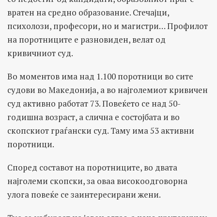
вратен на средно образование. Стечајци,
психолози, професори, но и магистри… Профилот
на поротниците е разновиден, велат од
кривичниот суд.
Во моментов има над 1.100 поротници во сите
судови во Македонија, а во најголемиот кривичен
суд активно работат 73. Повеќето се над 50-
годишна возраст, а слична е состојбата и во
скопскиот граѓански суд. Таму има 53 активни
поротници.
Според составот на поротниците, во двата
најголеми скопски, за оваа високоодговорна
улога повеќе се заинтересирани жени.