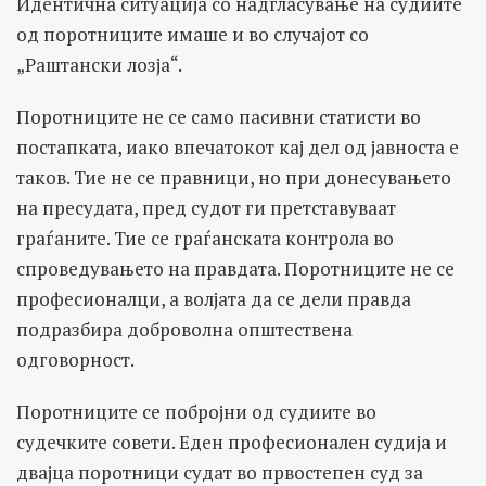
Идентична ситуација со надгласување на судиите
од поротниците имаше и во случајот со
„Раштански лозја“.
Поротниците не се само пасивни статисти во
постапката, иако впечатокот кај дел од јавноста е
таков. Тие не се правници, но при донесувањето
на пресудата, пред судот ги претставуваат
граѓаните. Тие се граѓанската контрола во
спроведувањето на правдата. Поротниците не се
професионалци, а волјата да се дели правда
подразбира доброволна општествена
одговорност.
Поротниците се побројни од судиите во
судечките совети. Еден професионален судија и
двајца поротници судат во првостепен суд за