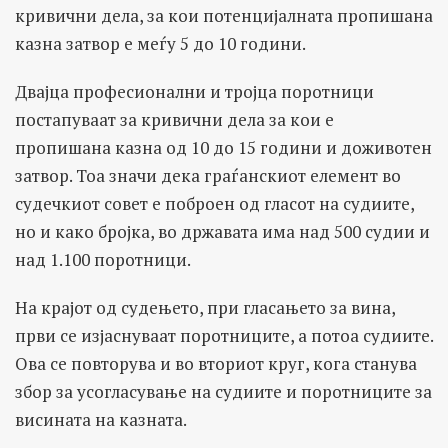
кривични дела, за кои потенцијалната пропишана
казна затвор е меѓу 5 до 10 години.
Двајца професионални и тројца поротници
постапуваат за кривични дела за кои е
пропишана казна од 10 до 15 години и доживотен
затвор. Тоа значи дека граѓанскиот елемент во
судечкиот совет е поброен од гласот на судиите,
но и како бројка, во државата има над 500 судии и
над 1.100 поротници.
На крајот од судењето, при гласањето за вина,
први се изјаснуваат поротниците, а потоа судиите.
Ова се повторува и во вториот круг, кога станува
збор за усогласување на судиите и поротниците за
висината на казната.