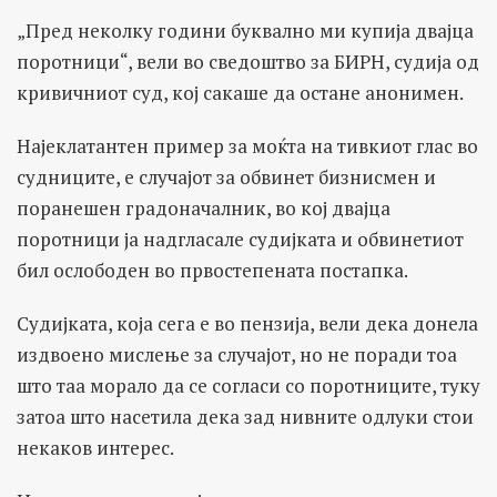
„Пред неколку години буквално ми купија двајца
поротници“, вели во сведоштво за БИРН, судија од
кривичниот суд, кој сакаше да остане анонимен.
Најеклатантен пример за моќта на тивкиот глас во
судниците, е случајот за обвинет бизнисмен и
поранешен градоначалник, во кој двајца
поротници ја надгласале судијката и обвинетиот
бил ослободен во првостепената постапка.
Судијката, која сега е во пензија, вели дека донела
издвоено мислење за случајот, но не поради тоа
што таа морало да се согласи со поротниците, туку
затоа што насетила дека зад нивните одлуки стои
некаков интерес.