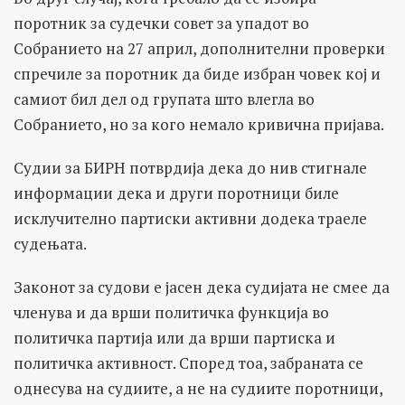
поротник за судечки совет за упадот во
Собранието на 27 април, дополнителни проверки
спречиле за поротник да биде избран човек кој и
самиот бил дел од групата што влегла во
Собранието, но за кого немало кривична пријава.
Судии за БИРН потврдија дека до нив стигнале
информации дека и други поротници биле
исклучително партиски активни додека траеле
судењата.
Законот за судови е јасен дека судијата не смее да
членува и да врши политичка функција во
политичка партија или да врши партиска и
политичка активност. Според тоа, забраната се
однесува на судиите, а не на судиите поротници,