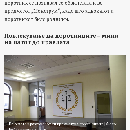
поротник се познавал со обвинетата и во
предметот „Монструм“, каде што адвокатот и
поротникот биле роднини.
Повлекување на поротниците – мина
на патот до правдата
Не секогаш разговорот ги премислува поротниците | Фото:
Роберт Атанасовски