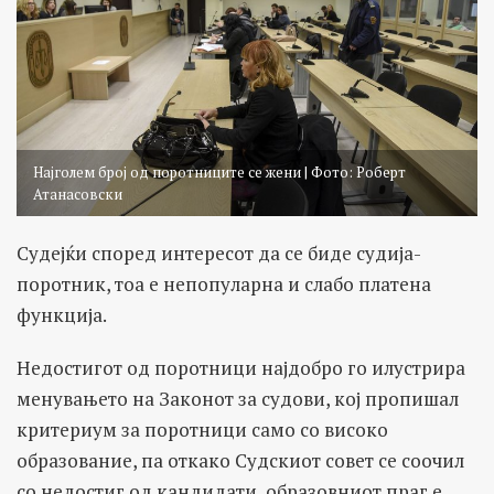
Најголем број од поротниците се жени | Фото: Роберт
Атанасовски
Судејќи според интересот да се биде судија-
поротник, тоа е непопуларна и слабо платена
функција.
Недостигот од поротници најдобро го илустрира
менувањето на Законот за судови, кој пропишал
критериум за поротници само со високо
образование, па откако Судскиот совет се соочил
со недостиг од кандидати, образовниот праг е