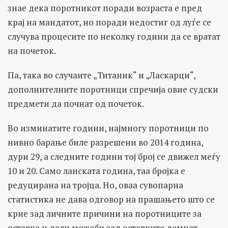
знае дека поротникот поради возраста е пред
крај на мандатот, но поради недостиг од луѓе се
случува процесите по неколку години да се вратат
на почеток.
Па, така во случаите „Титаник“ и „Ласкарци“,
дополнителните поротници спречија овие судски
предмети да почнат од почеток.
Во изминатите години, најмногу поротници по
нивно барање биле разрешени во 2014 година,
дури 29, а следните години тој број се движел меѓу
10 и 20. Само ланската година, таа бројка е
редуцирана на тројца. Но, оваа сувопарна
статистика не дава одговор на прашањето што се
крие зад личните причини на поротниците за
оставка и дали можеби зад оставките демнат