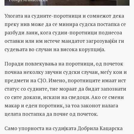
Улогата на судиите-поротници и сомнежот дека
преку нив може да се минира судска постапка се
разбуди лани, кога судии-поротници поднесоа
оставки или им истече мандатот загрозувајќи ги
судењата во случаи на висока корупција.
Поради повлекувања на поротници, од почеток
почнаа неколку звучни судски случаи, меѓу кои и
предмети на СЈО. Имено, поротниците имаат ист
статус со судиите, тие мораат да бидат запознати
со сите докази, искази на сведоци. Ако се смени
макар и еден поротник, за тоа законот налага
целата постапка да почне од почеток.
Само упорноста на судијката Добрила Кацарска