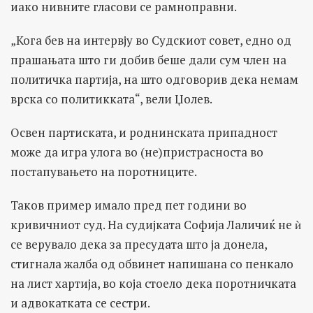
иако нивните гласови се рамноправни.
„Кога бев на интервју во Судскиот совет, едно од
прашањата што ги добив беше дали сум член на
политичка партија, на што одговорив дека немам
врска со политикката“, вели Џолев.
Освен партиската, и роднинската припадност
може да игра улога во (не)пристрасноста во
постапувањето на поротниците.
Таков пример имало пред пет години во
кривичниот суд. На судијката Софија Лаличиќ не ѝ
се верувало дека за пресудата што ја донела,
стигнала жалба од обвинет напишана со пенкало
на лист хартија, во која стоело дека поротничката
и адвокатката се сестри.