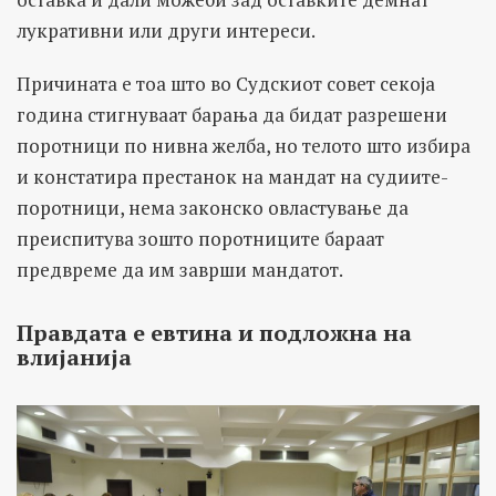
лукративни или други интереси.
Причината е тоа што во Судскиот совет секоја
година стигнуваат барања да бидат разрешени
поротници по нивна желба, но телото што избира
и констатира престанок на мандат на судиите-
поротници, нема законско овластување да
преиспитува зошто поротниците бараат
предвреме да им заврши мандатот.
Правдата е евтина и подложна на
влијанија