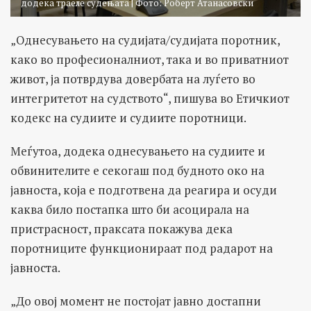
додека траеле судењата | Фото: Роберт Атанасовски
„Однесувањето на судијата/судијата поротник,
како во професионалниот, така и во приватниот
живот, ја потврдува довербата на луѓето во
интегритетот на судството“, пишува во Етичкиот
кодекс на судиите и судиите поротници.
Меѓутоа, додека однесувањето на судиите и
обвинителите е секогаш под будното око на
јавноста, која е подготвена да реагира и осуди
каква било постапка што би асоцирала на
пристрасност, праксата покажува дека
поротниците функционираат под радарот на
јавноста.
„До овој момент не постојат јавно достапни