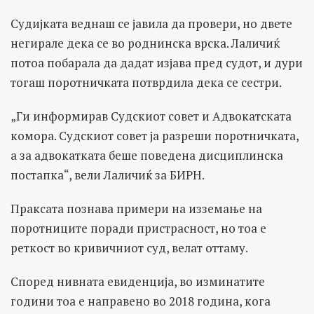
Судијката веднаш се јавила да провери, но двете
негирале дека се во роднинска врска. Лаличиќ
потоа побарала да дадат изјава пред судот, и дури
тогаш поротничката потврдила дека се сестри.
„Ги информирав Судскиот совет и Адвокатската
комора. Судскиот совет ја разреши поротничката,
а за адвокатката беше поведена дисциплинска
постапка“, вели Лаличиќ за БИРН.
Праксата познава примери на изземање на
поротниците поради пристрасност, но тоа е
реткост во кривичниот суд, велат оттаму.
Според нивната евиденција, во изминатите
години тоа е направено во 2018 година, кога