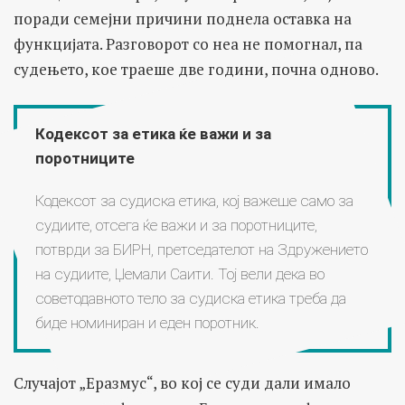
поради семејни причини поднела оставка на
функцијата. Разговорот со неа не помогнал, па
судењето, кое траеше две години, почна одново.
Кодексот за етика ќе важи и за
поротниците
Кодексот за судиска етика, кој важеше само за
судиите, отсега ќе важи и за поротниците,
потврди за БИРН, претседателот на Здружението
на судиите, Џемали Саити. Тој вели дека во
советодавното тело за судиска етика треба да
биде номиниран и еден поротник.
Случајот „Еразмус“, во кој се суди дали имало