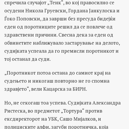
спречила случајот „Тенк“, во кој правосилно се
осудени Никола Груевски, Гордана Јанкулоска и
Ѓоко Поповски, да заврши без пресуда бидејќи
еден од поротниците решил да се повлече од
здравствени причини. Свесна дека за еден од
обвинетите наближувало застарување на делото,
судијката успеала да го премисли поротникот и
тој останал да суди.
„Поротникот потоа остана до самиот крај на
судењето и никогаш повторно не го спомна
здравјето“, вели Кацарска за БИРН.
Но, не секогаш тоа успева. Судијката Александра
Ристеска, во предметот „Тортура“ против
ексдиректорот на УБК, Сашо Мијалков, и
полициските алфи, загуби поротничка, која