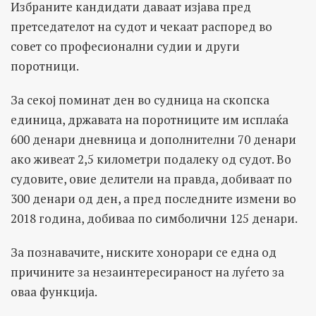
Избраните кандидати даваат изјава пред
претседателот на судот и чекаат распоред во
совет со професионални судии и други
поротници.
За секој поминат ден во судница на скопска
единица, државата на поротниците им исплаќа
600 денари дневница и дополнителни 70 денари
ако живеат 2,5 километри подалеку од судот. Во
судовите, овие делители на правда, добиваат по
300 денари од ден, а пред последните измени во
2018 година, добиваа по симболични 125 денари.
За познавачите, ниските хонорари се една од
причините за незаинтересираност на луѓето за
оваа функција.