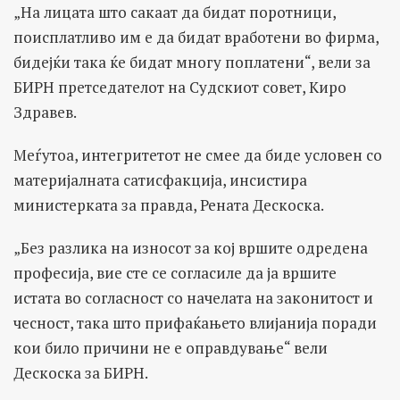
„На лицата што сакаат да бидат поротници,
поисплатливо им е да бидат вработени во фирма,
бидејќи така ќе бидат многу поплатени“, вели за
БИРН претседателот на Судскиот совет, Киро
Здравев.
Меѓутоа, интегритетот не смее да биде условен со
материјалната сатисфакција, инсистира
министерката за правда, Рената Дескоска.
„Без разлика на износот за кој вршите одредена
професија, вие сте се согласиле да ја вршите
истата во согласност со начелата на законитост и
чесност, така што прифаќањето влијанија поради
кои било причини не е оправдување“ вели
Дескоска за БИРН.