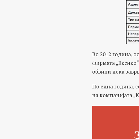
Во 2012 година, о
фирмата „Ексико“,
обвини дека завр
По една година, с
на компанијата „К