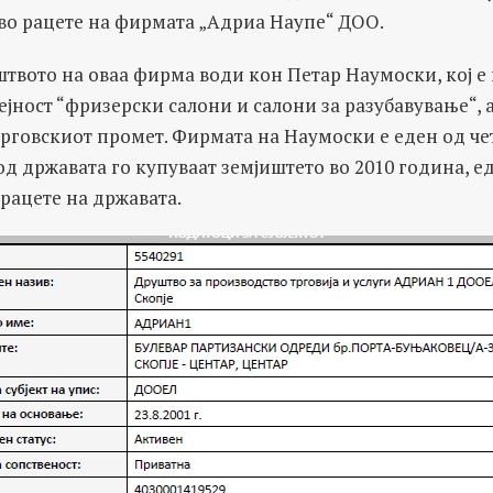
во рацете на фирмата „Адриа Наупе“ ДОО.
твото на оваа фирма води кон Петар Наумоски, кој е
дејност “фризерски салони и салони за разубавување“, 
трговскиот промет. Фирмата на Наумоски е еден од ч
д државата го купуваат земјиштето во 2010 година, е
рацете на државата.