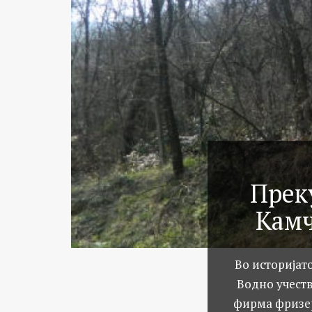
Прек
Камч
Во историјат
Водно учеств
фирма фризер