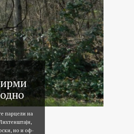
фирми
Водно
те парцели на
 Лихтенштајн,
ски, но и оф-