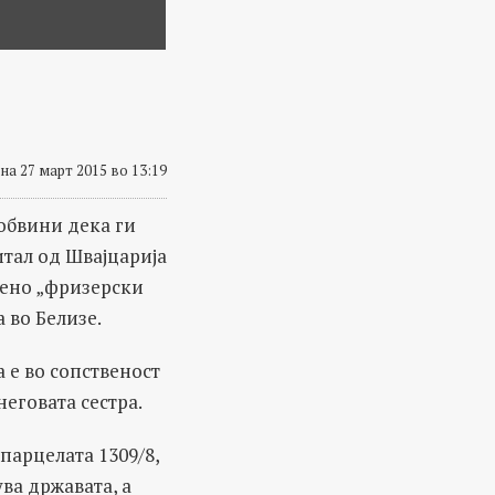
на 27 март 2015 во 13:19
обвини дека ги
тал од Швајцарија
дено „фризерски
 во Белизе.
 е во сопственост
неговата сестра.
парцелата 1309/8,
ва државата, а