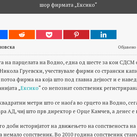
шор фирмата „Ексико“
новска
Објавено 
а на парцелата на Водно, една од шесте за кои СДСМ 
Никола Груевски, учествувале фирми со странски капи
 потоа фирма на која што под главна дејност и е наве
нијата „
Ексико
“ со непознат сопственик регистрирана
квадратни метри што се наоѓа во срцето на Водно, сега
ра АД, чиј што прв директор е Орце Камчев, а денес е 
го доби историјатот на движењето на сопственоста на 
а немало сопственик. Во 2010 година сопственик стану