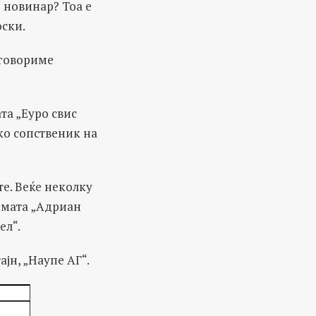
е новинар? Тоа е
оски.
оговориме
та „Еуро свис
ако сопственик на
те. Веќе неколку
ирмата „Адриан
ел“.
јн, „Наупе АГ“.