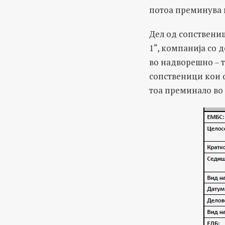
потоа преминува 
Дел од сопствениш
1“, компанија со 
во надворешно – 
сопственици кои о
тоа преминало во 