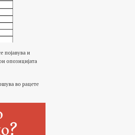
е појавува и
кои опозицијата
ршува во рацете