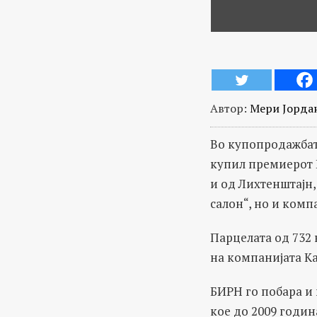
Автор:
Мери Јорда
Во купопродажбат
купил премиерот 
и од Лихтенштајн,
салон“, но и компа
Парцелата од 732 
на компанијата Ка
БИРН го побара и 
кое до 2009 годин