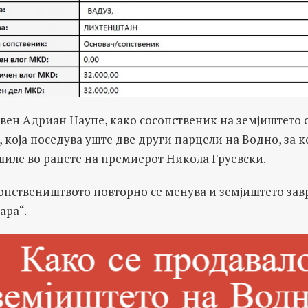
свен Адриан Наупе, како сосопственик на земјиштето с
 која поседува уште две други парцели на Водно, за 
шиле во рацете на премиерот Никола Груевски.
опствеништвото повторно се менува и земјиштето зав
ара“.