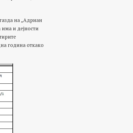
 газда на „Адриан
а има и дејности
етирите
дна година откако