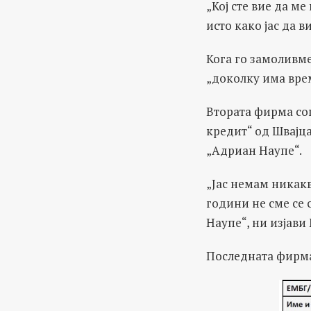
„Кој сте вие да м
исто како јас да в
Кога го замоливме
„доколку има вре
Втората фирма соп
кредит“ од Швајца
„Адриан Наупе“.
„Јас немам никакв
години не сме се 
Наупе“, ни изјави
Последната фирма