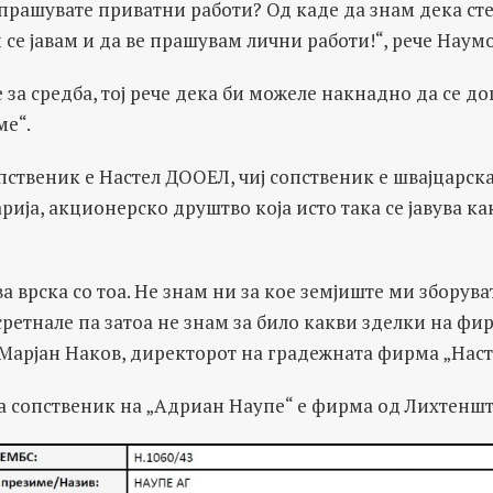
е прашувате приватни работи? Од каде да знам дека ст
и се јавам и да ве прашувам лични работи!“, рече Наум
 за средба, тој рече дека би можеле накнадно да се д
ме“.
ственик е Настел ДООЕЛ, чиј сопственик е швајцарска
рија, акционерско друштво која исто така се јавува к
а врска со тоа. Не знам ни за кое земјиште ми зборува
сретнале па затоа не знам за било какви зделки на ф
 Марјан Наков, директорот на градежната фирма „Наст
 сопственик на „Адриан Наупе“ е фирма од Лихтеншта