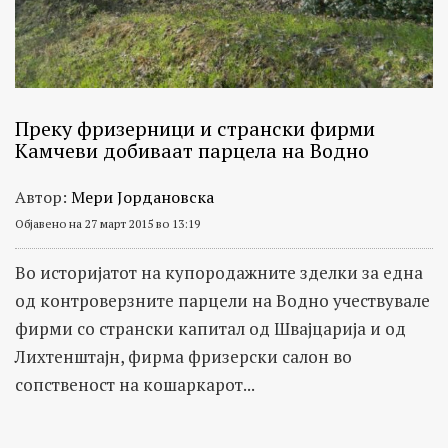
Преку фризерници и странски фирми
Камчеви добиваат парцела на Водно
Автор:
Мери Јордановска
Објавено на 27 март 2015 во 13:19
Во историјатот на купородажните зделки за една
од контроверзните парцели на Водно учествувале
фирми со странски капитал од Швајцарија и од
Лихтенштајн, фирма фризерски салон во
сопственост на кошаркарот...