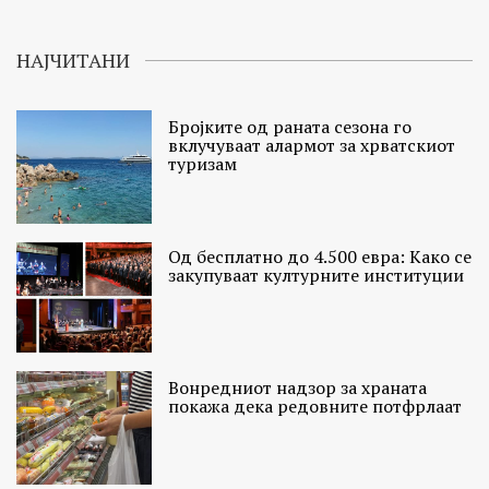
НАЈЧИТАНИ
Бројките од раната сезона го
вклучуваат алармот за хрватскиот
туризам
Од бесплатно до 4.500 евра: Како се
закупуваат културните институции
Вонредниот надзор за храната
покажа дека редовните потфрлаат