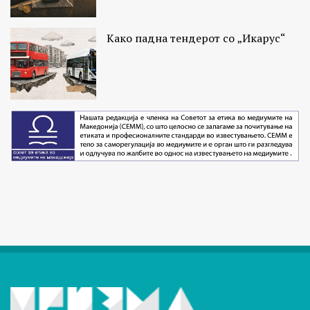
Како падна тендерот со „Икарус“