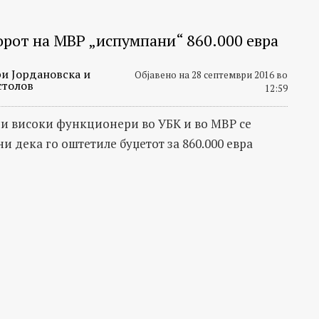
орот на МВР „испумпани“ 860.000 евра
и Јордановска и
Објавено на 28 септември 2016 во
столов
12:59
 високи функционери во УБК и во МВР се
и дека го оштетиле буџетот за 860.000 евра