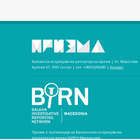
Балканска истражувачка репортерска мрежа | Ул. Мирослав
Крлежа 67, 1000 Скопје | тел. +38923290280­ |
Контакт
Призма е публикација на Балканската истражувачка
репортерска мрежа (БИРН) Македонија