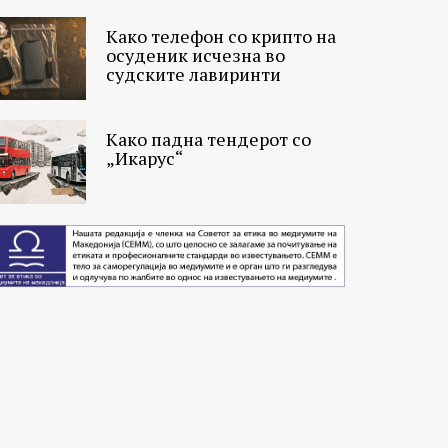
Како телефон со крипто на
осуденик исчезна во
судските лавиринти
Како падна тендерот со
„Икарус“