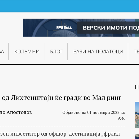
ЊA
КОЛУМНИ
БЛОГ
БАЗИ НА ПОДАТОЦИ
Т
Н
 од Лихтенштајн ќе гради во Мал ринг
до Апостолов
Објавено на 01 ноември 2022 во
9:46
зен инвеститор од офшор-дестинација „фрлил