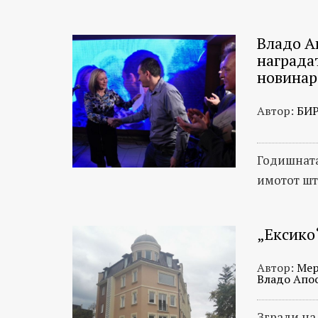
Владо А
награда
новинар
Автор:
БИ
Годишната
имотот шт
„Ексико
Автор:
Мер
Владо Апо
Згради на