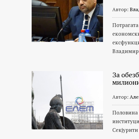
Автор:
Вла
Потрагата
економски
ексфункц
Владимир
За обез
милиони
Автор:
Але
Половина 
институци
Секјурити