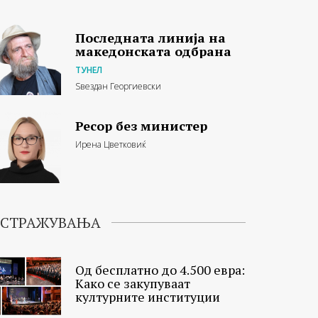
Последната линија на
македонската одбрана
ТУНЕЛ
Ѕвездан Георгиевски
Ресор без министер
Ирена Цветковиќ
ИСТРАЖУВАЊА
Од бесплатно до 4.500 евра:
Како се закупуваат
културните институции