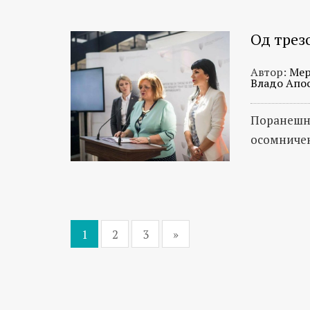
Од трез
Автор:
Мер
Владо Апо
Поранешни
осомничен
1
2
3
»