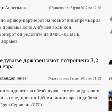
до Апостолов
Објавено на 15 јуни 2017 во 12:26
 по офшор-партнерот на новиот вицепремиер за
 прашања Кочо Анѓушев води кон
ионерот од редовите на ВМРО-ДПМНЕ,
 Здравев
бедување државен имот потрошени 3,2
 евра
ксандар Јанев
Објавено на 21 март 2017 во 11:22
од тендерите за обезбедување имот на државни
и, во вредност од 1,65 милиони евра ги добила
 Груп Сервисис (СГС)