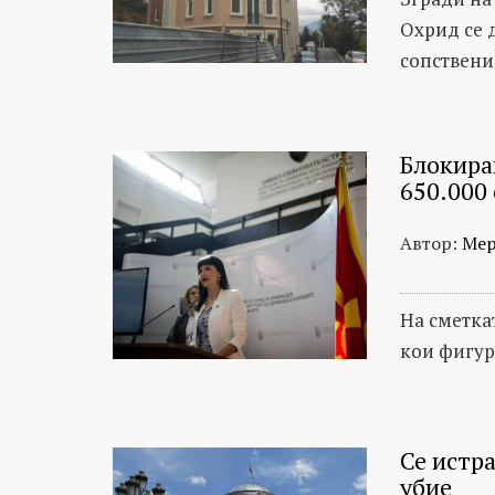
Охрид се 
сопствени
Блокира
650.000 
Автор:
Мер
На сметкат
кои фигур
Се истра
убие