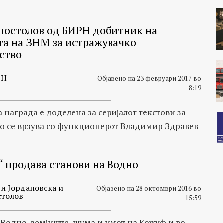
постолов од БИРН добитник на
та на ЗНМ за истражувачко
ство
РН
Објавено на 23 февруари 2017 во
8:19
 награда е доделена за серијалот текстови за
о се врзува со функционерот Владимир Здравев
“ продава станови на Водно
и Јордановска и
Објавено на 28 октомври 2016 во
столов
15:59
 Водно, земјиште, шума и имот на Кожуф и во