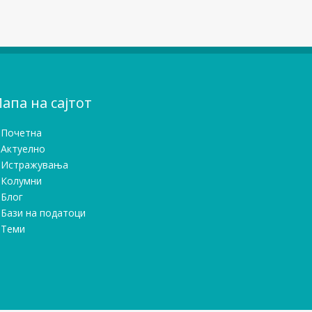
апа на сајтот
Почетна
Актуелно
Истражувањa
Колумни
Блог
Бази на податоци
Теми