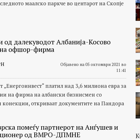
оследното маалско паркче во центарот на Скопје
 од далекуводот Албанија-Косово
 на офшор-фирма
РН
Објавено на 05 октомври 2021 во
11:41
т „Енергоинвест“ платил над 3,6 милиона евра за
ии на фирма на албански бизнисмен со
 конекции, откриваат документите на Пандора
врска помеѓу партнерот на Анѓушев и
кционер од ВМРО-ДПМНЕ
К