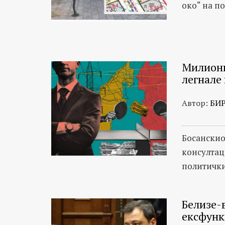
око“ на п
Милиони
легнале
Автор:
БИ
Босанскио
консултац
политички
Белизе-
ексфун