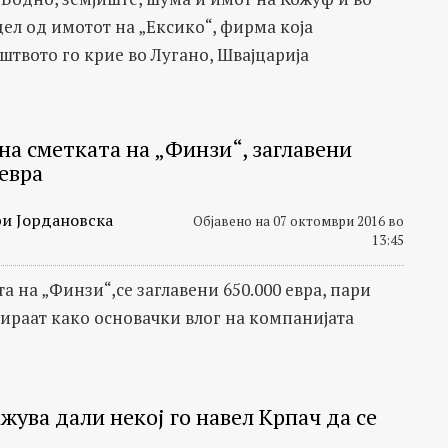
дел од имотот на „Ексико“, фирма која
штвото го крие во Лугано, Швајцарија
на сметката на „Финзи“, заглавени
евра
и Јордановска
Објавено на 07 октомври 2016 во
13:45
а на „Финзи“,се заглавени 650.000 евра, пари
ираат како основачки влог на компанијата
жува дали некој го навел Крпач да се