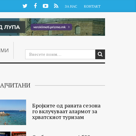
Twitter
Facebook
YouTube
RSS
ЗА НАС
КОНТАКТ
ЕМИ
АЈЧИТАНИ
Бројките од раната сезона
го вклучуваат алармот за
хрватскиот туризам