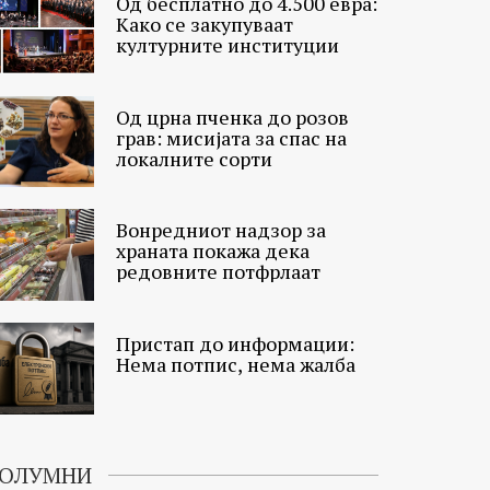
Од бесплатно до 4.500 евра:
Како се закупуваат
културните институции
Од црна пченка до розов
грав: мисијата за спас на
локалните сорти
Вонредниот надзор за
храната покажа дека
редовните потфрлаат
Пристап до информации:
Нема потпис, нема жалба
ОЛУМНИ