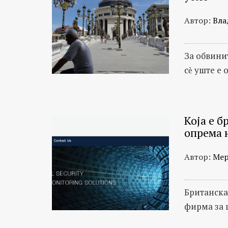
Автор:
Вла
За обвини
сѐ уште е
Која e 
опрема 
Автор:
Мер
Британска
фирма за 