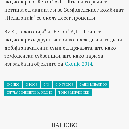
акционер во „Бетон“ АД – Штип и со речиси
петтина од акциите и во Земјоделскиот комбинат
„Пелагонија“ со околу десет проценти.
ЗИК „Пелагонија“ и „Бетон“ АД – Штип се
акционерски друштва кои во последниве години
добија значителни суми од државата, што како
земјоделски субвенции, што како пари за
изградба на објектите од
Скопје 2014
.
ЕКСИКО
ОФШОР
СЈО
СЈО ТРЕЗОР
САШО МИЈАЛКОВ
СЛУЧАЈ ЗЕМЈИШТЕ НА ВОДНО
ТОДОР МИРЧЕВСКИ
НАЈНОВО