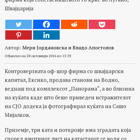
Швајцарија
Автор:
Мери Јордановска и Владо Апостолов
Објавено на 28 октомври 2016 во 15:59
Контроверзната оф-шор фирма со швајцарски
капитал, Ексико, продава станови на Водно,
веднаш под комплексот „Панорама“, а во близина
на куќата каде што беше приведен истражителот
на СЈО додека ја фотографирал куќата на Сашо
Мијалков.
Приземје, три ката и поткровје има зградата која
според имотниот лист на катастарот се води со