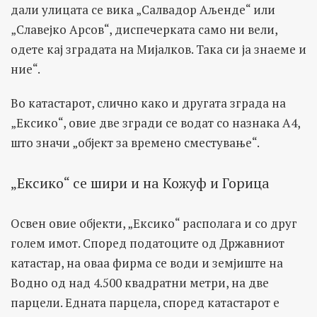
дали улицата се вика „Салвадор Аљенде“ или
„Славејко Арсов“, диспечерката само ни вели,
одете кај зградата на Мијалков. Така си ја знаеме и
ние“.
Во катастарот, слично како и другата зграда на
„Ексико“, овие две згради се водат со назнака А4,
што значи „објект за времено сместување“.
„Ексико“ се шири и на Кожуф и Горица
Освен овие објекти, „Ексико“ располага и со друг
голем имот. Според податоците од Државниот
катастар, на оваа фирма се води и земјиште на
Водно од над 4.500 квадратни метри, на две
парцели. Едната парцела, според катастарот е