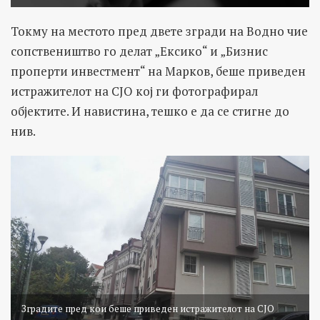
Токму на местото пред двете згради на Водно чие
сопствеништво го делат „Ексико“ и „Бизнис
проперти инвестмент“ на Марков, беше приведен
истражителот на СЈО кој ги фотографирал
објектите. И навистина, тешко е да се стигне до
нив.
Зградите пред кои беше приведен истражителот на СЈО