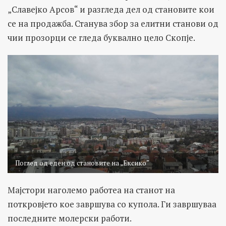
„Славејко Арсов“ и разгледа дел од становите кои
се на продажба. Станува збор за елитни станови од
чии прозорци се гледа буквално цело Скопје.
Поглед од еден од становите на „Ексико“
Мајстори наголемо работеа на станот на
поткровјето кое завршува со купола. Ги завршуваа
последните молерски работи.