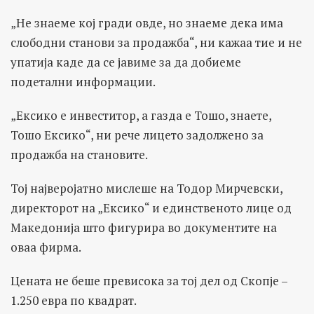
„Не знаеме кој гради овде, но знаеме дека има
слободни станови за продажба“, ни кажаа тие и не
упатија каде да се јавиме за да добиеме
подетални информации.
„Ексико е инвеститор, а газда е Тошо, знаете,
Тошо Ексико“, ни рече лицето задолжено за
продажба на становите.
Тој најверојатно мислеше на Тодор Мирчевски,
директорот на „Ексико“ и единственото лице од
Македонија што фигурира во документите на
оваа фирма.
Цената не беше превисока за тој дел од Скопје –
1.250 евра по квадрат.