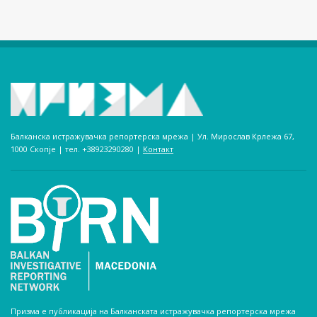
Балканска истражувачка репортерска мрежа | Ул. Мирослав Крлежа 67,
1000 Скопје | тел. +38923290280­ |
Контакт
Призма е публикација на Балканската истражувачка репортерска мрежа