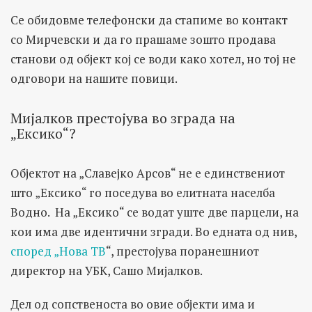
Се обидовме телефонски да стапиме во контакт
со Мирчевски и да го прашаме зошто продава
станови од објект кој се води како хотел, но тој не
одговори на нашите повици.
Мијалков престојува во зграда на
„Ексико“?
Објектот на „Славејко Арсов“ не е единствениот
што „Ексико“ го поседува во елитната населба
Водно. На „Ексико“ се водат уште две парцели, на
кои има две идентични згради. Во едната од нив,
според „Нова ТВ
“, престојува поранешниот
директор на УБК, Сашо Мијалков.
Дел од сопственоста во овие објекти има и