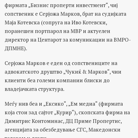
фирмата „Бизнис проперти инвестмент“, чиј
сопственик е Серјожа Марков, брат на судијката
Маја Котевска (сопруга на Иво Котевски,
поранешен портпарол на МВР и актуелен
директор на Центарот за комуникации на ВМРО-
ДПМНЕ).
Серјожа Марков е еден од сопствениците на
адвокатското друштво „Чукиќ & Марков“, чии
клиенти беа големи компании блиски до
владејачката структура.
Меѓу нив беа и „Ексико“, „Ем медиа“ (фирмата
која стои зад сајтот „Курир“), скопската фирма на
Димитрис Контоминас, ДЦ Приме Пропертис,
агенцијата за обезбедување СГС, Македонски