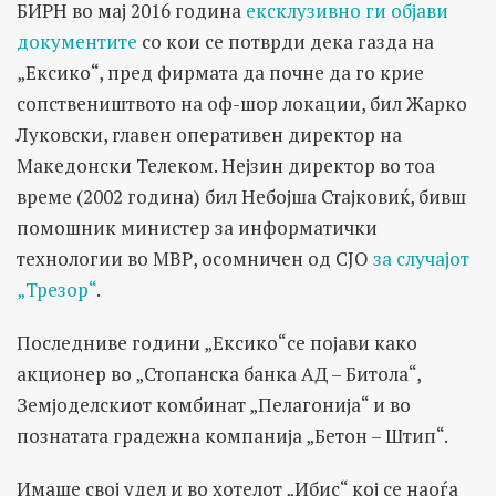
БИРН во мај 2016 година
ексклузивно ги објави
документите
со кои се потврди дека газда на
„Ексико“, пред фирмата да почне да го крие
сопствеништвото на оф-шор локации, бил Жарко
Луковски, главен оперативен директор на
Македонски Телеком. Нејзин директор во тоа
време (2002 година) бил Небојша Стајковиќ, бивш
помошник министер за информатички
технологии во МВР, осомничен од СЈО
за случајот
„Трезор“
.
Последниве години „Ексико“се појави како
акционер во „Стопанска банка АД – Битола“,
Земјоделскиот комбинат „Пелагонија“ и во
познатата градежна компанија „Бетон – Штип“.
Имаше свој удел и во хотелот „Ибис“ кој се наоѓа