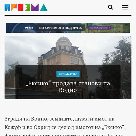
ИСТРАЖУВАЊA
„Ексико“ продава станови на
Водно
Згради на Водно, земјиште, шума и имот на
Кожуф и во Охрид се дел од имотот на „Ексико“,
фирма која сопствеништвото го крие во Лугано,