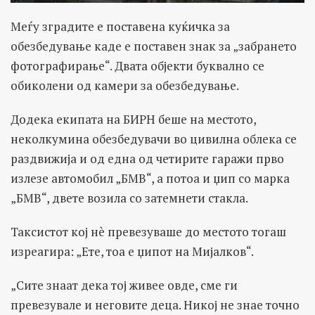
Меѓу зградите е поставена куќичка за
обезбедување каде е поставен знак за „забрането
фотографирање“. Двата објекти буквално се
обиколени од камери за обезбедување.
Додека екипата на БИРН беше на местото,
неколкумина обезбедувачи во цивилна облека се
раздвижија и од една од четирите гаражи прво
излезе автомобил „БМВ“, а потоа и џип со марка
„БМВ“, двете возила со затемнети стакла.
Таксистот кој нè превезуваше до местото тогаш
изреагира: „Ете, тоа е џипот на Мијалков“.
„Сите знаат дека тој живее овде, сме ги
превезувале и неговите деца. Никој не знае точно