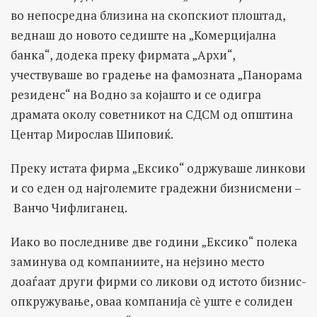
во непосредна близина на скопскиот плоштад,
веднаш до новото седиште на „Комерцијална
банка“, додека преку фирмата „Архи“,
учествуваше во градење на фамозната „Панорама
резиденс“ на Водно за којашто и се одигра
драмата околу советникот на СДСМ од општина
Центар Мирослав Шиповиќ.
Преку истата фирма „Ексико“ одржуваше линкови
и со еден од најголемите градежни бизнисмени –
Ванчо Чифлиганец.
Иако во последниве две години „Ексико“ полека
заминува од компаниите, на нејзино место
доаѓаат други фирми со ликови од истото бизнис-
опкружување, оваа компанија сѐ уште е солиден