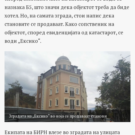
назнака Б5, што значи дека објектот треба да биде
хотел. Но, на самата зграда, стои напис дека
становите се продаваат. Како сопственик на
објектот, според евиденцијата од катастарот, се
води „Ексико“.
Зградата на „Ексико“ во која се продаваат станови
Екипата на БИРН влезе во зградата на улицата