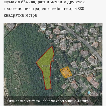
шума од 634 квадратни метри, а другата е
градежно неизградено земјиште од 3.880
квадратни метри.
Една од парцелите на Водно чиј сопственик е „Ексико“