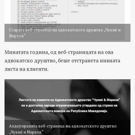
Старата веб-страница на адвокатското друштво „Чукиќ и
Марков“
Минатата година, од веб-страницата на ова
адвокатско друштво, беше отстранета нивната
листа на клиенти.
Апдејтираната веб-страница ма адвокатското друштво
„Чукиќ и Марков“