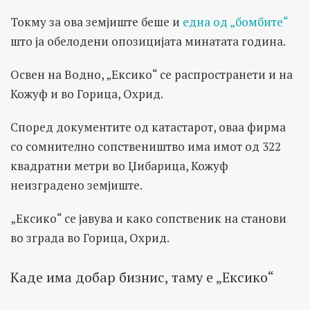
Токму за ова земјиште беше и
една од „бомбите“
што ја обелодени опозицијата минатата година.
Освен на Водно, „Ексико“ се распространети и на
Кожуф и во Горица, Охрид.
Според документите од катастарот, оваа фирма
со сомнително сопствеништво има имот од 322
квадратни метри во Џибарица, Кожуф
неизградено земјиште.
„Ексико“ се јавува и како сопственик на станови
во зграда во Горица, Охрид.
Каде има добар бизнис, таму е „Ексико“