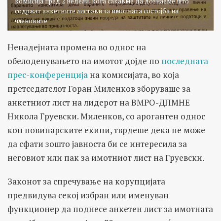
комисија пред 2 недели, кога сакавме да дознаеме што
содржат анкетните листови за имотната состојба на
членовите
Ненадејната промена во однос на
обелоденувањето на имотот дојде по
последната
прес-конференција
на комисијата, во која
претседателот Горан Миленков зборуваше за
анкетниот лист на лидерот на ВМРО-ДПМНЕ
Никола Груевски. Миленков, со арогантен однос
кон новинарските екипи, тврдеше дека не може
да сфати зошто јавноста би се интересила за
неговиот или пак за имотниот лист на Груевски.
Законот за спречување на корупцијата
предвидува секој избран или именуван
функционер да поднесе анкетен лист за имотната