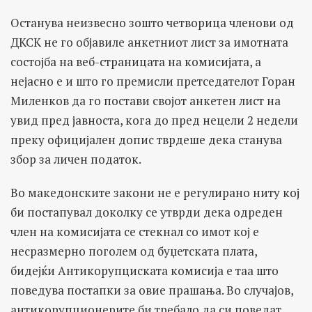
Останува неизвесно зошто четворица членови од
ДКСК не го објавиле анкетниот лист за имотната
состојба на веб-страницата на комисијата, а
нејасно е и што го премисли претседателот Горан
Миленков да го постави својот анкетен лист на
увид пред јавноста, кога до пред нецели 2 недели
преку официјален допис тврдеше дека станува
збор за личен податок.
Во македонските закони не е регулирано ниту кој
би постапувал доколку се утврди дека одреден
член на комисијата се стекнал со имот кој е
несразмерно поголем од буџетската плата,
бидејќи Антикорупциската комисија е таа што
поведува постапки за овие прашања. Во случајов,
антикорупционерите би требало да си поведат