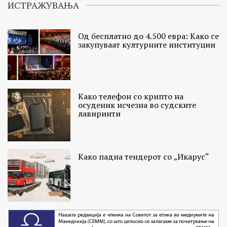
ИСТРАЖУВАЊА
Од бесплатно до 4.500 евра: Како се
закупуваат културните институции
Како телефон со крипто на
осуденик исчезна во судските
лавиринти
Како падна тендерот со „Икарус“