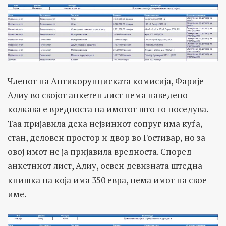
Членот на Антикорупциската комисија, Фарије
Алиу во својот анкетен лист нема наведено
колкава е вредноста на имотот што го поседува.
Таа пријавила дека нејзиниот сопруг има куѓа,
стан, деловен простор и двор во Гостивар, но за
овој имот не ја пријавила вредноста. Според
анкетниот лист, Алиу, освен девизната штедна
книшка на која има 350 евра, нема имот на свое
име.