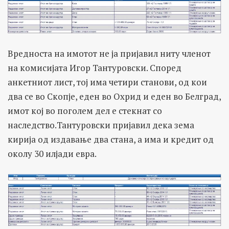
Вредноста на имотот не ја пријавил ниту членот
на комисијата Игор Тантуровски. Според
анкетниот лист, тој има четири станови, од кои
два се во Скопје, еден во Охрид и еден во Белград,
имот кој во поголем дел е стекнат со
наследство.Тантуровски пријавил дека зема
кирија од издавање два стана, а има и кредит од
околу 30 илјади евра.