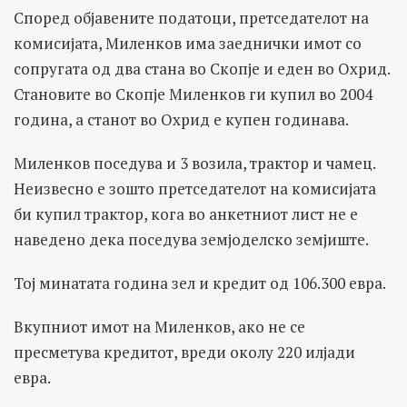
Според објавените податоци, претседателот на
комисијата, Миленков има заеднички имот со
сопругата од два стана во Скопје и еден во Охрид.
Становите во Скопје Миленков ги купил во 2004
година, а станот во Охрид е купен годинава.
Миленков поседува и 3 возила, трактор и чамец.
Неизвесно е зошто претседателот на комисијата
би купил трактор, кога во анкетниот лист не е
наведено дека поседува земјоделско земјиште.
Тој минатата година зел и кредит од 106.300 евра.
Вкупниот имот на Миленков, ако не се
пресметува кредитот, вреди околу 220 илјади
евра.