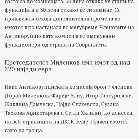
состојба до комисијата, 30 дена откако ќе стапи на
функцијата и 30 дена откако ќе си замине. Се
пријавува и секоја дополнителна промена во
имотот што настанала во меѓувреме. Членовите на
Антикорупциската комисија се именувани
функционери од страна на Собранието.
Претседателот Миленков има имот од над
220 илјади евра
Иако Антикорупциската комисија брои 7 членови
(Горан Миленков, Фарије Алиу, Игор Тантуровски,
Жаклина Дамческа, Најдо Спасевски, Сузана
Таскова Аџикотарева и Сејди Халили), до денеска,
на веб-страницата на ДКСК беше објавен имотот
само на тројца.