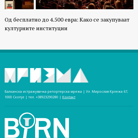
Од бесплатно до 4.500 евра: Како се закупуваат
културните институции
Балканска истражувачка репортерска мрежа | Ул. Мирослав Крлежа 67,
1000 Скопје | тел. +38923290280­ |
Контакт