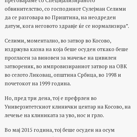
преговараме со Специјализираното
обвинителство, со господинот Сулејман Селими
да се разговара во Приштина, на неодреден
датум, кога неговото здравје ќе се нормализира”.
Селими, моментално, во затвор во Косово,
издржува казна на која беше осуден откако беше
прогласен за виновен за мачење на цивилен
затвореник, во импровизираниот затвор на ОВК
во селото Ликовац, општина Србица, во 1998 и
почетокот на 1999 година.
Но, пред три дена, тој е префрлен во
Универзитетскиот клинички центар на Косово, на
лечење на клиниката за уво, нос и грло.
Во мај 2015 година, тој беше осуден на осум