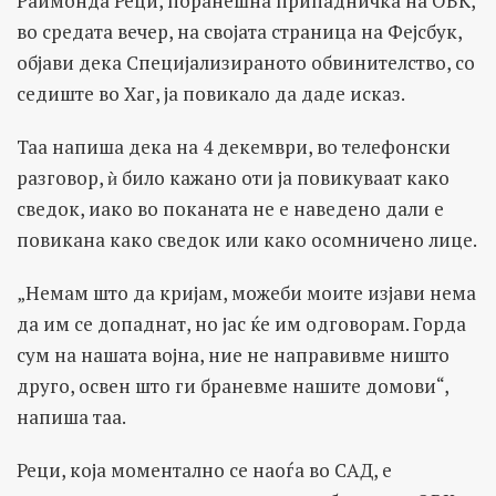
Раимонда Реци, поранешна припадничка на ОВК,
во средата вечер, на својата страница на Фејсбук,
објави дека Специјализираното обвинителство, со
седиште во Хаг, ја повикало да даде исказ.
Таа напиша дека на 4 декември, во телефонски
разговор, ѝ било кажано оти ја повикуваат како
сведок, иако во поканата не е наведено дали е
повикана како сведок или како осомничено лице.
„Немам што да кријам, можеби моите изјави нема
да им се допаднат, но јас ќе им одговорам. Горда
сум на нашата војна, ние не направивме ништо
друго, освен што ги браневме нашите домови“,
напиша таа.
Реци, која моментално се наоѓа во САД, е