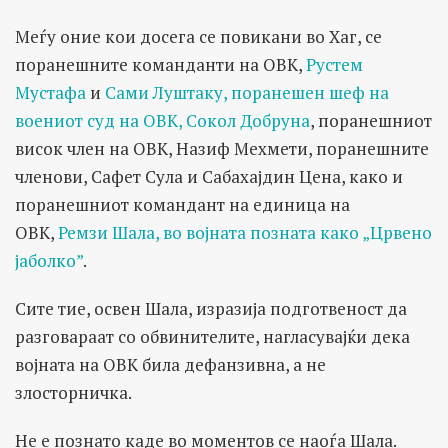
Меѓу оние кои досега се повикани во Хаг, се
поранешните команданти на ОВК,
Рустем
Мустафа
и
Сами Луштаку, поранешен шеф на
воениот суд на ОВК, Сокол Добруна
, поранешниот
висок член на ОВК, Назиф Мехмети, поранешните
членови, Сафет Сула и Сабахајдин Цена, како и
поранешниот командант на единица на
ОВК,
Ремзи Шала, во војната позната како „Црвено
јаболко”
.
Сите тие, освен Шала, изразија подготвеност да
разговараат со обвинителите, нагласувајќи дека
војната на ОВК била дефанзивна, а не
злосторничка.
Не е познато каде во моментов се наоѓа Шала.