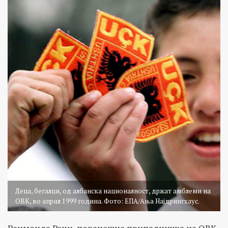
Деца, бегалци, од албанска националност, држат амблеми на
ОВК, во април 1999 година. Фото: ЕПА/Ања Најдрингхаус.