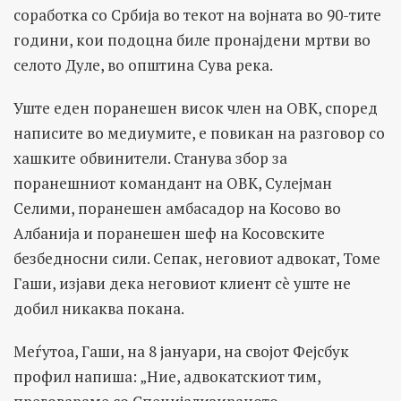
соработка со Србија во текот на војната во 90-тите
години, кои подоцна биле пронајдени мртви во
селото Дуле, во општина Сува река.
Уште еден поранешен висок член на ОВК, според
написите во медиумите, е повикан на разговор со
хашките обвинители. Станува збор за
поранешниот командант на ОВК, Сулејман
Селими, поранешен амбасадор на Косово во
Албанија и поранешен шеф на Косовските
безбедносни сили. Сепак, неговиот адвокат, Томе
Гаши, изјави дека неговиот клиент сè уште не
добил никаква покана.
Меѓутоа, Гаши, на 8 јануари, на својот Фејсбук
профил напиша: „Ние, адвокатскиот тим,