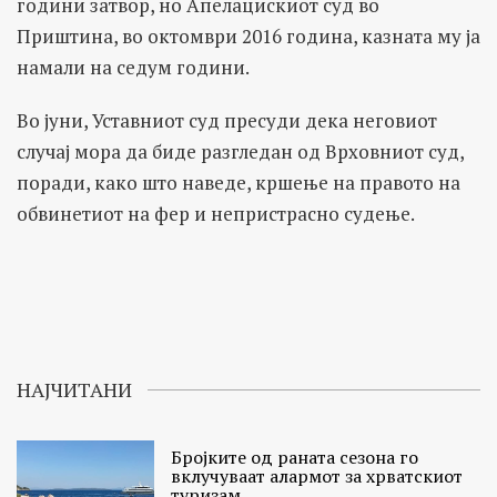
години затвор, но Апелацискиот суд во
Приштина, во октомври 2016 година, казната му ја
намали на седум години.
Во јуни, Уставниот суд пресуди дека неговиот
случај мора да биде разгледан од Врховниот суд,
поради, како што наведе, кршење на правото на
обвинетиот на фер и непристрасно судење.
НАЈЧИТАНИ
Бројките од раната сезона го
вклучуваат алармот за хрватскиот
туризам