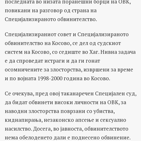
последната во низата поранешни борци на ОВК,
повикани на разговор од страна на
Специјализираното обвинителство.
Специјализираниот совет и Специјализираното
обвинителство на Косово, се дел од судскиот
систем на Косово, со седиште во Хаг. Нивна задача
е да спроведат истраги и да ги гонат
осомничените за злосторства, извршени за време
и по војната 1998-2000 година во Косово.
Се очекува, пред овој таканаречен Специјален суд,
да бидат обвинети високи личности на ОВК, за
наводни злосторства поврзани со убиства,
киднапирања, незаконско апсење и сексуално
насилство. Досега, во јавноста, обвинителството
нема обелоденето дали е поднесено обвинение.