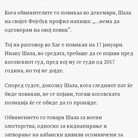
Кога обвинителите го повикаа во декември, Шала
на својот Фејсбук профил напиша: „…нема да
одговорам на овој повик“.
Тој на разговор во Хаг е повикан на 17 јануари.
Инаку Шала, во средата, требаше да се појави пред
косовскиот суд, пред кој му се суди од 2017
година, но тој не дојде.
Според судот, доколку Шала, кога следниот пат ќе
биде повикан, не се појави, тогаш косовската
полиција ќе се обиде да го пронајде.
Обвинението го товари Шала за воени
злосторства, односно за киднапирање и
затворање на албански цивили осомничени за