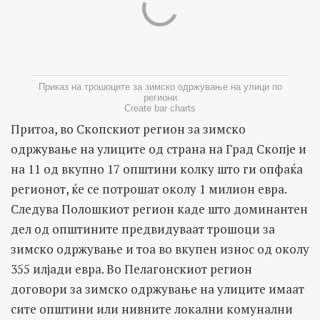
Приказ на трошоците за зимско одржување на улици по
региони
Create bar charts
Притоа, во Скопскиот регион за зимско
одржување на улиците од страна на Град Скопје и
на 11 од вкупно 17 општини колку што ги опфаќа
регионот, ќе се потрошат околу 1 милион евра.
Следува Полошкиот регион каде што доминантен
дел од општините предвидуваат трошоци за
зимско одржување и тоа во вкупен износ од околу
355 илјади евра. Во Пелагонскиот регион
договори за зимско одржување на улиците имаат
сите општини или нивните локални комунални