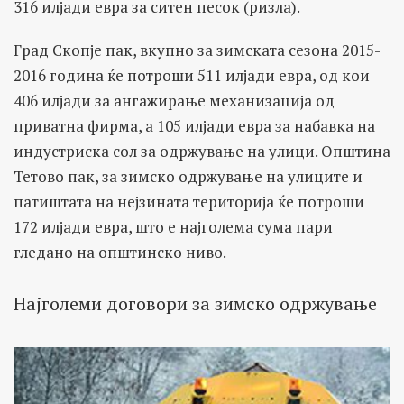
316 илјади евра за ситен песок (ризла).
Град Скопје пак, вкупно за зимската сезона 2015-
2016 година ќе потроши 511 илјади евра, од кои
406 илјади за ангажирање механизација од
приватна фирма, а 105 илјади евра за набавка на
индустриска сол за одржување на улици. Општина
Тетово пак, за зимско одржување на улиците и
патиштата на нејзината територија ќе потроши
172 илјади евра, што е најголема сума пари
гледано на општинско ниво.
Најголеми договори за зимско одржување