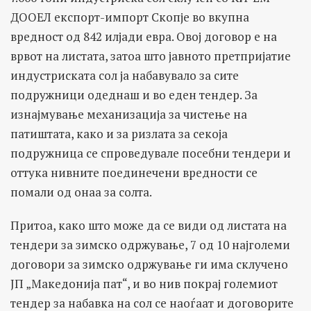
ДООЕЛ експорт-импорт Скопје во вкупна
вредност од 842 илјади евра. Овој договор е на
врвот на листата, затоа што јавното претпријатие
индустриската сол ја набавувало за сите
подружници одеднаш и во еден тендер. За
изнајмување механизација за чистење на
патиштата, како и за ризлата за секоја
подружница се спроведувале посебни тендери и
оттука нивните поединечени вредности се
помали од онаа за солта.
Притоа, како што може да се види од листата на
тендери за зимско одржување, 7 од 10 најголеми
договори за зимско одржување ги има склучено
ЈП „Македонија пат“, и во нив покрај големиот
тендер за набавка на сол се наоѓаат и договорите