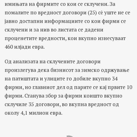
имињата на фирмите со кои се склучени. За
помалите по вредност договори (25) сѐ уште не се
јавно достапни информациите со кои фирми се
склучени и за нив во листата се дадени
проценетите вредности, кои вкупно изнесуваат
460 илјади евра.
Од анализата на склучените договори
произлегува дека бизнисот за зимско одржување
на патиштата и улиците го добиле вкупно 34
фирми, но главниот дел од парите се кај првите 10
фирми. Станува збор за фирми коишто вкупно
склучиле 35 договори, во вкупна вредност од
околу 4,1 милион евра.