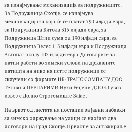
за изнајмување механизација за подружниците.
За Подружница Скопје, се изнајмува
механизација за која ќе се платат 790 илјади евра,
за Подружница Битола 315 илјади евра, за
Подружница Штип сума од 190 илјади евра, за
Подружница Велес 113 илјади евра и Подружница
Автопат околу 102 илајди евра. Договорите за
патни работи во зимски услови на државните
патишта на ниво на петте подружници се
склучени со фирмите НБ-ТРАНС СОМПАНУ ДОО
Тетово и ПЕРПАРИМИ Нухи Реџепи ДООЕЛ увоз-
извоз с.Долно Строгомиште Зајас .
На врвот од листата на постапки за јавни набавки
за зимско одржување на улици се наоѓаат два
договори на Град Скопје. Првиот е за ангажирање