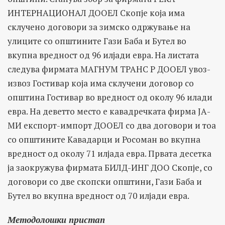
ИНТЕРНАЦИОНАЛ ДООЕЛ Скопје која има
склучено договори за зимско одржување на
улиците со општините Гази Баба и Бутел во
вкупна вредност од 96 илјади евра. На листата
следува фирмата МАГНУМ ТРАНС Р ДООЕЛ увоз-
извоз Гостивар која има склучени договор со
општина Гостивар во вредност од околу 96 илади
евра. На деветто место е кавадречката фирма ЈА-
МИ експорт-импорт ДООЕЛ со два договори и тоа
со општините Кавадарци и Росоман во вкупна
вредност од околу 71 илјада евра. Првата десетка
ја заокружува фирмата БИЛД-ИНГ ДОО Скопје, со
договори со две скопски општини, Гази Баба и
Бутел во вкупна вредност од 70 илјади евра.
Методолошки пристап