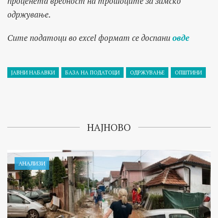
проценета вредност на трошоците за зимско
одржување.
Сите податоци во excel формат се доспани
овде
ЈАВНИ НАБАВКИ
БАЗА НА ПОДАТОЦИ
ОДРЖУВАЊЕ
ОПШТИНИ
НАЈНОВО
АНАЛИЗИ