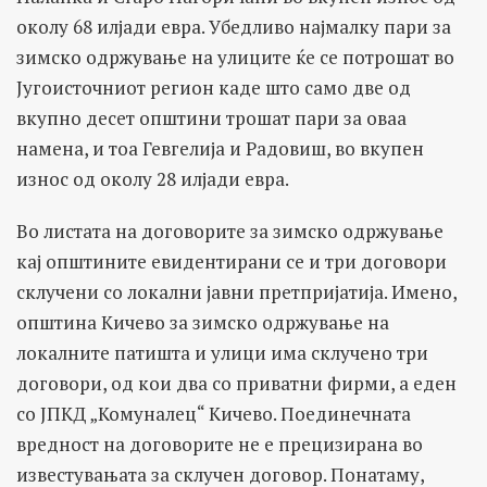
околу 68 илјади евра. Убедливо најмалку пари за
зимско одржување на улиците ќе се потрошат во
Југоисточниот регион каде што само две од
вкупно десет општини трошат пари за оваа
намена, и тоа Гевгелија и Радовиш, во вкупен
износ од околу 28 илјади евра.
Во листата на договорите за зимско одржување
кај општините евидентирани се и три договори
склучени со локални јавни претпријатија. Имено,
општина Кичево за зимско одржување на
локалните патишта и улици има склучено три
договори, од кои два со приватни фирми, а еден
со ЈПКД „Комуналец“ Кичево. Поединечната
вредност на договорите не е прецизирана во
известувањата за склучен договор. Понатаму,