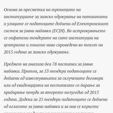
Основа за пресметка на трошоците на
институциите за зимско одржување на патиштата
и улиците се податоците добиени од Електронскиот
систем за јавни набавки (ЕСЈН). Во истражувањето
се опфатени тендерите на сите институции на
централно и локално ниво спроведени во текот на
2015 година за зимско одржување.
Предмет на анализа беа 78 постапки за јавна
набавка. Притоа, за 53 тендери податоците се
добиени од известувањата за склучените договори
или од евиденцијата на постапките со барање за
прибирање понуди за второто полугодие од 2015
година. Додека за 25 тендери податоците се добиени
од огласите за јавни набавки и за нив се користи