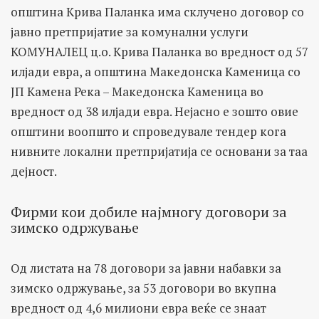
општина Крива Паланка има склучено договор со
јавно претпријатие за комунални услуги
КОМУНАЛЕЦ ц.о. Крива Паланка во вредност од 57
илјади евра, а општина Македонска Каменица со
ЈП Камена Река – Македонска Каменица во
вредност од 38 илјади евра. Нејасно е зошто овие
општини воопшто и спроведувале тендер кога
нивните локални претпријатија се основани за таа
дејност.
Фирми кои добиле најмногу договори за
зимско одржување
Од листата на 78 договори за јавни набавки за
зимско одржување, за 53 договори во вкупна
вредност од 4,6 милиони евра веќе се знаат