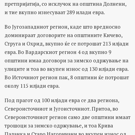
претпријатија, со исклучок на општина Долнени,
и тие вкупно изнесуваат 289 илади евра.
Во Југозападниот регион, каде што вредносно
доминираат договорите на општините Кичево,
Струга и Охрид, вкупно ќе се потрошат 213 илјади
евра. Во Вардарскиот регион 4 од вкупно 9
општини имаа договори за зимско одржување на
улиците и тоа во вкупен износ од 130 илјади евра.
Во Источниот регион пак, 8 општини ќе потрошат
околу 115 илјади евра.
Под прагот од 100 илјади евра се два региона,
Североисточниот и Југоисточниот. Притоа, во
Североисточниот регион само две општини имаат
трошоци за зимско одржување, и тоа Крива
Паланка и Старо Нагоричани во вкупен износ од