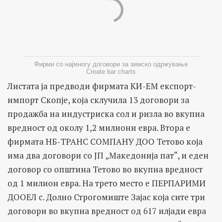
Фирми со најмногу договори за зимско одржување
Create bar charts
Листата ја предводи фирмата КИ-ЕМ експорт-
импорт Скопје, која склучила 13 договори за
продажба на индустриска сол и ризла во вкупна
вредност од околу 1,2 милиони евра. Втора е
фирмата НБ-ТРАНС СОМПАНУ ДОО Тетово која
има два договори со ЈП „Македонија пат“, и еден
договор со општина Тетово во вкупна вредност
од 1 милион евра. На трето место е ПЕРПАРИМИ
ДООЕЛ с. Долно Строгомиште Зајас која сите три
договори во вкупна вредност од 617 илјади евра