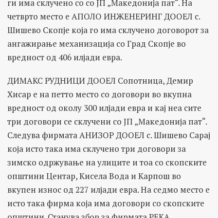
ги има склучено со со ЈП „Македонија пат“. На
четврто место е АПОЛО ИНЖЕНЕРИНГ ДООЕЛ с.
Шишево Скопје која го има склучено договорот за
ангажирање механизација со Град Скопје во
вредност од 406 илјади евра.
ДИМАКС РУДНИЦИ ДООЕЛ Сопотница, Демир
Хисар е на петто место со договори во вкупна
вредност од околу 300 илјади евра и кај неа сите
три договори се склучени со ЈП „Македонија пат“.
Следува фирмата АНИЗОР ДООЕЛ с. Шишево Сарај
која исто така има склучено три договори за
зимско одржување на улиците и тоа со скопските
општини Центар, Кисела Вода и Карпош во
вкупен износ од 227 илјади евра. На седмо место е
исто така фирма која има договори со скопските
општини. Станува збор за фирмата РЕКА