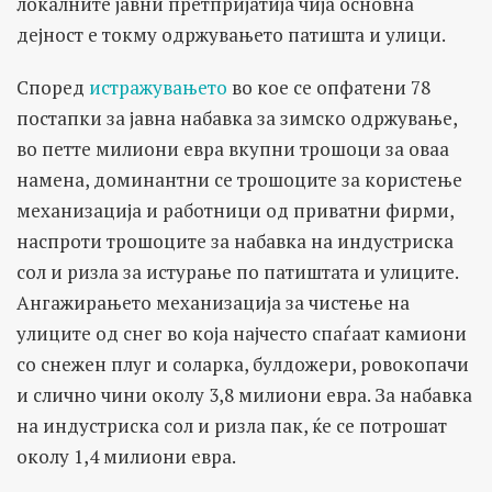
локалните јавни претпријатија чија основна
дејност е токму одржувањето патишта и улици.
Според
истражувањето
во кое се опфатени 78
постапки за јавна набавка за зимско одржување,
во петте милиони евра вкупни трошоци за оваа
намена, доминантни се трошоците за користење
механизација и работници од приватни фирми,
наспроти трошоците за набавка на индустриска
сол и ризла за истурање по патиштата и улиците.
Ангажирањето механизација за чистење на
улиците од снег во која најчесто спаѓаат камиони
со снежен плуг и соларка, булдожери, ровокопачи
и слично чини околу 3,8 милиони евра. За набавка
на индустриска сол и ризла пак, ќе се потрошат
околу 1,4 милиони евра.