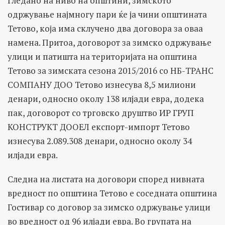
Гледано на ниво на општини, зимското
одржување најмногу пари ќе ја чини општината
Тетово, која има склучено два договора за оваа
намена. Притоа, договорот за зимско одржување
улици и патишта на територијата на општина
Тетово за зимската сезона 2015/2016 со НБ-ТРАНС
СОМПАНУ ДОО Тетово изнесува 8,5 милиони
денари, односно околу 138 илјади евра, додека
пак, договорот со трговско друштво ИР ГРУП
КОНСТРУКТ ДООЕЛ експорт-импорт Тетово
изнесува 2.089.308 денари, односно околу 34
илјади евра.
Следна на листата на договори според нивната
вредност по општина Тетово е соседната општина
Гостивар со договор за зимско одржување улици
во вредност од 96 илјади евра. Во групата на