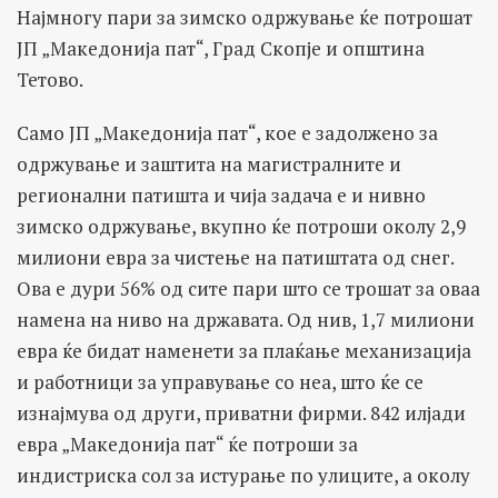
Најмногу пари за зимско одржување ќе потрошат
ЈП „Македонија пат“, Град Скопје и општина
Тетово.
Само ЈП „Македонија пат“, кое е задолжено за
одржување и заштита на магистралните и
регионални патишта и чија задача е и нивно
зимско одржување, вкупно ќе потроши околу 2,9
милиони евра за чистење на патиштата од снег.
Ова е дури 56% од сите пари што се трошат за оваа
намена на ниво на државата. Од нив, 1,7 милиони
евра ќе бидат наменети за плаќање механизација
и работници за управување со неа, што ќе се
изнајмува од други, приватни фирми. 842 илјади
евра „Македонија пат“ ќе потроши за
индистриска сол за истурање по улиците, а околу