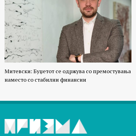
Митевски: Буџетот се одржува со премостувања
наместо со стабилни финансии