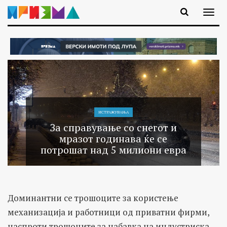
ИСТРАЖУВАЊA
За справување со снегот и
мразот годинава ќе се
потрошат над 5 милиони евра
Доминантни се трошоците за користење
механизација и работници од приватни фирми,
наспроти трошоците за набавка на индустриска