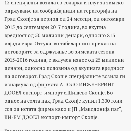
15 специјални возила со соларка и плуг за зимско
одржување на сообраќајници на територија на
Град Скопје за период од 24 месеци, од октомври
2015 до септември 2017 година, во вкупна
вредност од 50 милиони денари, односно 813
илјади евра. Оттука, во табеларниот приказ на
договорите за одржување во зимската сезона
2015-2016 година, е вклучен износ од 25 милиони
денари, односно половина од вкупната вредност
на договорот. Град Скопје специјалните возила ги
изнајмува од фирмата АПОЛО ИНЖЕНЕРИНГ
ДООЕЛ експорт-импорт с.Шишево Скопје. Во
однос на солта пак, Град Скопје купил 1.300 тони
сол од истата фирма како и ЈП „Македонија пат“,
КИ-ЕМ ДООЕЛ експорт-импорт Скопје.