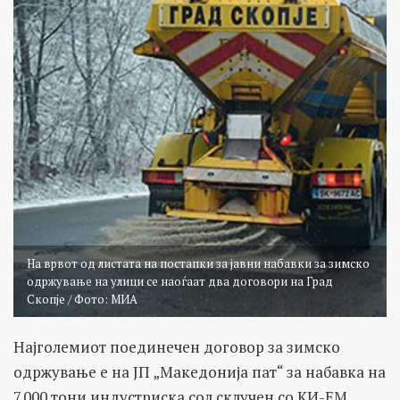
На врвот од листата на постапки за јавни набавки за зимско
одржување на улици се наоѓаат два договори на Град
Скопје / Фото: МИА
Најголемиот поединечен договор за зимско
одржување е на ЈП „Македонија пат“ за набавка на
7.000 тони индустриска сол склучен со КИ-ЕМ