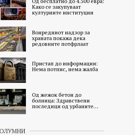
Од бесплатно до 4.500 евра:
Како се закупуваат
културните институции
Вонредниот надзор за
храната покажа дека
редовните потфрлаат
Пристап до информации:
Нема потпис, нема жалба
Од жежок бетон до
болница: Здравствени
последици од урбаните
топлински острови
ОЛУМНИ