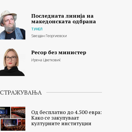
Последната линија на
македонската одбрана
ТУНЕЛ
Ѕвездан Георгиевски
Ресор без министер
Ирена Цветковиќ
ИСТРАЖУВАЊА
Од бесплатно до 4.500 евра:
Како се закупуваат
културните институции