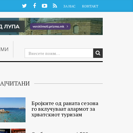
Twitter
Facebook
YouTube
RSS
ЗА НАС
КОНТАКТ
ЕМИ
АЈЧИТАНИ
Бројките од раната сезона
го вклучуваат алармот за
хрватскиот туризам