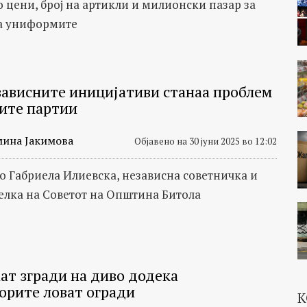
о цени, број на артикли и милионски пазар за
а униформите
зависните иницијативи станаа проблем
мите партии
мина Јакимова
Објавено на 30 јуни 2025 во 12:02
со Габриела Илиевска, независна советничка и
елка на Советот на Општина Битола
ат згради на диво додека
орите ловат огради
К