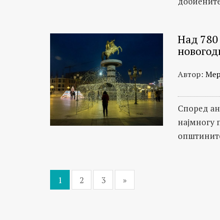
добиените
Над 780 
новогод
Автор:
Мер
Според ан
најмногу 
општинит
1
2
3
»