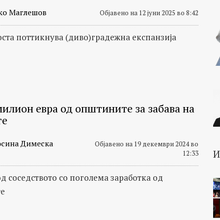
ко Маглешов
Објавено на 12 јуни 2025 во 8:42
ста поттикнува (диво)градежна експанзија
милион евра од општините за забава на
те
сина Димеска
Објавено на 19 декември 2024 во
12:33
од соседството со поголема заработка од
е