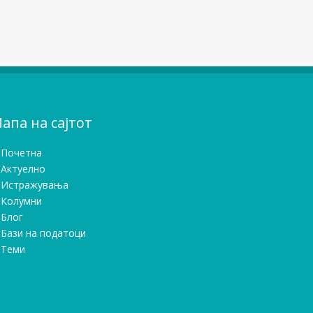
апа на сајтот
Почетна
Актуелно
Истражувањa
Колумни
Блог
Бази на податоци
Теми