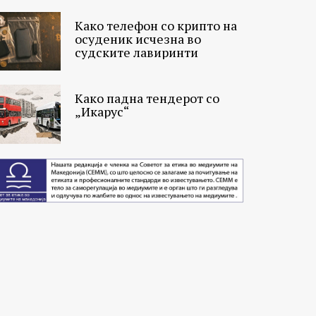
Како телефон со крипто на
осуденик исчезна во
судските лавиринти
Како падна тендерот со
„Икарус“