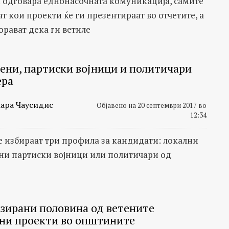
 одговара еднонасочната комуникација, самите
т кои проекти ќе ги презентираат во отчетите, а
орават дека ги ветиле
ени, партиски војници и политичари
ера
ара Чаусидис
Објавено на 20 септември 2017 во
12:34
се избираат три профила за кандидати: локални
рни партиски војници или политичари од
зирани половина од ветените
ни проекти во општините