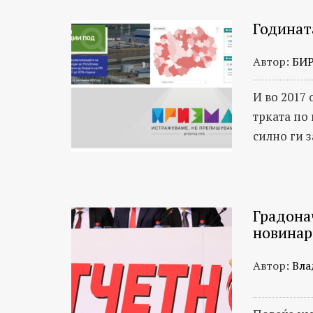
Годинат
Автор:
БИ
И во 2017
трката по
силно ги з
Градона
новинар
Автор:
Вла