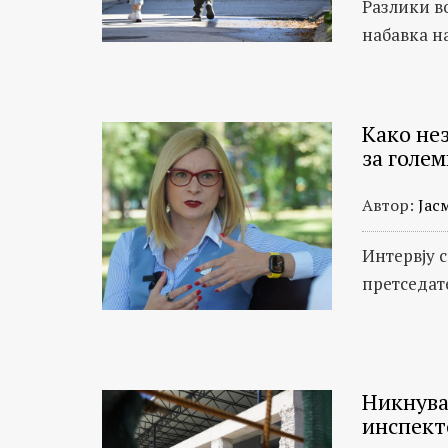
Разлики в
набавка н
Како не
за голе
Автор:
Јас
Интервју 
претседат
Никнува
инспект