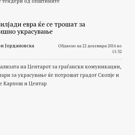
 тендери од општините
илјади евра ќе се трошат за
ишно украсување
и Јордановска
Објавено на 22 декември 2016 во
15:32
ализата на Центарот за граѓански комуникации,
пари за украсување ќе потрошат градот Скопје и
е Карпош и Центар