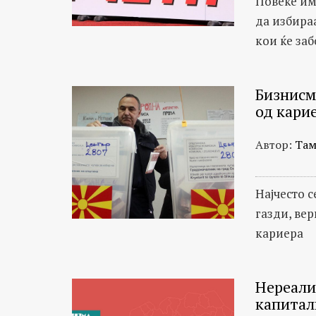
Повеќе им
да избираа
кои ќе заб
Бизнисм
од кари
Автор:
Там
Најчесто 
газди, ве
кариера
Нереали
капитал