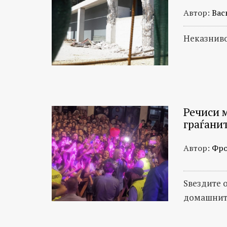
Автор:
Вас
Неказниво
Речиси 
граѓани
Автор:
Фро
Ѕвездите 
домашнит