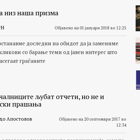
а низ наша призма
РН
Објавено на 01 јануари 2018 во 12:25
 останавме доследни на обидот да ја замениме
 кликови со барање теми од јавен интерес што
асегаат граѓаните
чалниците љубат отчети, но не и
ски прашања
до Апостолов
Објавено на 20 септември 2017 во
12:34