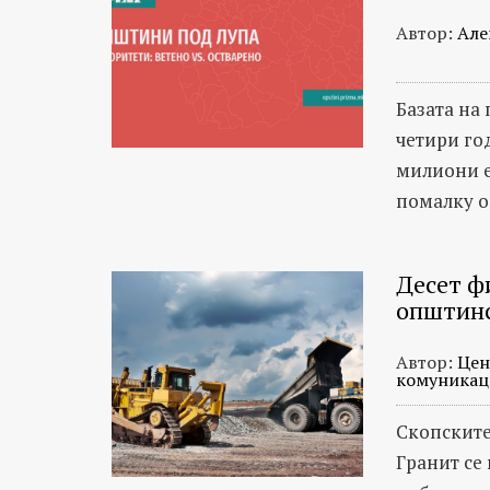
Автор:
Але
Базата на
четири го
милиони е
помалку о
Десет ф
општинс
Автор:
Цен
комуникац
Скопските
Гранит се 