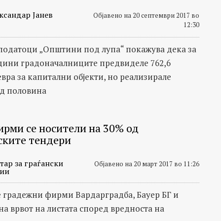
ксандар Јанев
Објавено на 20 септември 2017 во
12:30
 податоци „Општини под лупа“ покажува дека за
дини градоначалниците предвиделе 762,6
вра за капитални објекти, но реализирале
д половина
ирми се носители на 30% од
ките тендери
тар за граѓански
Објавено на 20 март 2017 во 11:26
ии
 градежни фирми Вардарградба, Бауер БГ и
на врвот на листата според вредноста на