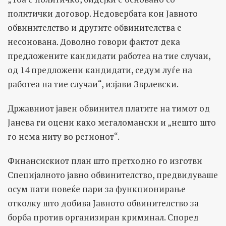
политички договор. Недовербата кон Јавното
обвинителство и другите обвинителства е
несонована. Доволно говори фактот дека
предложените кандидати работеа на тие случаи,
од 14 предложени кандидати, седум луѓе на
работеа на тие случаи“, изјави Зврлевски.
Државниот јавен обвинител платите на тимот од
Јанева ги оцени како мегаломански и „нешто што
го нема ниту во регионот“.
Финансискиот план што претходно го изготви
Специјалното јавно обвинителство, предвидуваше
осум пати повеќе пари за функционирање
отколку што добива Јавното обвинителство за
борба против организиран криминал. Според