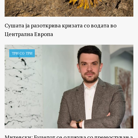
Сушата ја разоткрива кризата со водата во
Централна Европа
ТРИ СО ТРИ
Митевски: Буџетот се одржува со премостувања