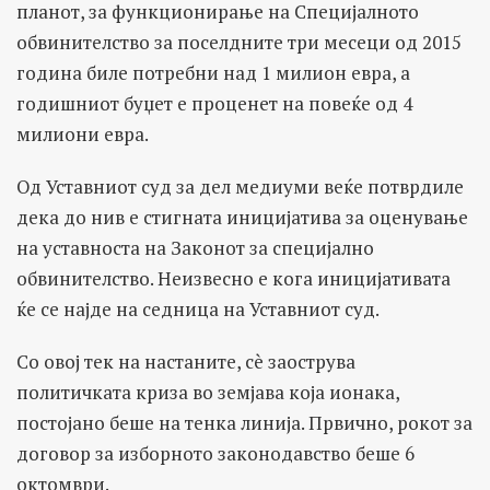
планот, за функционирање на Специјалното
обвинителство за поселдните три месеци од 2015
година биле потребни над 1 милион евра, а
годишниот буџет е проценет на повеќе од 4
милиони евра.
Од Уставниот суд за дел медиуми веќе потврдиле
дека до нив е стигната иницијатива за оценување
на уставноста на Законот за специјално
обвинителство. Неизвесно е кога иницијативата
ќе се најде на седница на Уставниот суд.
Со овој тек на настаните, сè заострува
политичката криза во земјава која ионака,
постојано беше на тенка линија. Првично, рокот за
договор за изборното законодавство беше 6
октомври.