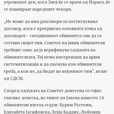
утрешниот ден, кога Заев ќе се врати од Израел, ќе
се планираат наредните чекори.
„Не може да има разговори за постигнување
договор, кога е прекршена основната точка од
договорот – специјалниот обвинител сам да го
состави својот тим. Советот на јавни обвинители
требаше само да ја верификува одлуката на
обвинителката. Тој нема ингеренции да врши
систематизација и да оценува кои обвинители
треба, а кои не, да бидат во нејзиниот тим“, велат
од СДСМ.
Според одлуката на Советот донесена со тајно
гласање денеска, во тимот на Јанева наместо 14
обвинители влегоа седум: Бурим Рустеми,
Елизабета Јосифовска, Лејла Кадриу, Љубомир