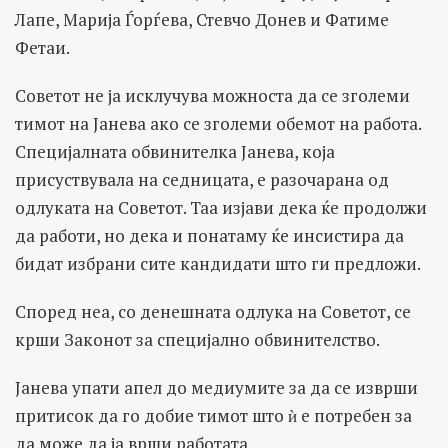
Лапе, Марија Ѓорѓева, Стевчо Донев и Фатиме
Фетаи.
Советот не ја исклучува можноста да се зголеми
тимот на Јанева ако се зголеми обемот на работа.
Специјалната обвинителка Јанева, која
присуствувала на седницата, е разочарана од
одлуката на Советот. Таа изјави дека ќе продолжи
да работи, но дека и понатаму ќе инсистира да
бидат избрани сите кандидати што ги предложи.
Според неа, со денешната одлука на Советот, се
крши Законот за специјално обвинителство.
Јанева упати апел до медиумите за да се изврши
притисок да го добие тимот што ѝ е потребен за
да може да ја врши работата.