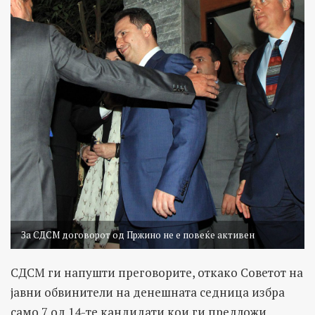
За СДСМ договорот од Пржино не е повеќе активен
СДСМ ги напушти преговорите, откако Советот на
јавни обвинители на денешната седница избра
само 7 од 14-те кандидати кои ги предложи