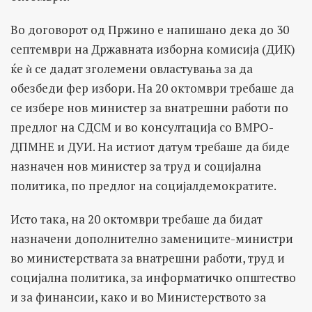
Во договорот од Пржино е напишано дека до 30
септември на Државната изборна комисија (ДИК)
ќе ѝ се дадат зголемени овластувања за да
обезбеди фер избори. На 20 октомври требаше да
се избере нов министер за внатрешни работи по
предлог на СДСМ и во консултација со ВМРО-
ДПМНЕ и ДУИ. На истиот датум требаше да биде
назначен нов министер за труд и социјална
политика, по предлог на социјалдемократите.
Исто така, на 20 октомври требаше да бидат
назначени дополнително замениците-министри
во министерствата за внатрешни работи, труд и
социјална политика, за информатичко општество
и за финансии, како и во Министерството за