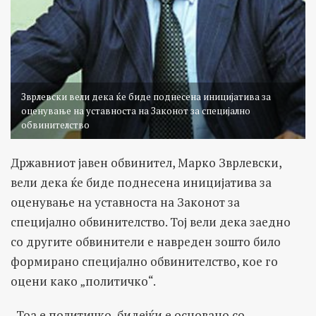
Зврлевски вели дека ќе биде поднесена иницијатива за
оценување на уставноста на Законот за специјално
обвинителство
Државниот јавен обвинител, Марко Зврлевски,
вели дека ќе биде поднесена иницијатива за
оценување на уставноста на Законот за
специјално обвинителство. Тој вели дека заедно
со другите обвинители е навреден зошто било
формирано специјално обвинителство, кое го
оцени како „политичко“.
„Тоа е политичко, бидејќи е основано со