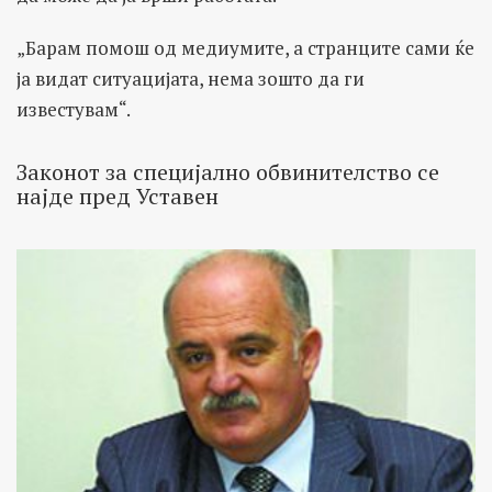
„Барам помош од медиумите, а странците сами ќе
ја видат ситуацијата, нема зошто да ги
известувам“.
Законот за специјално обвинителство се
најде пред Уставен