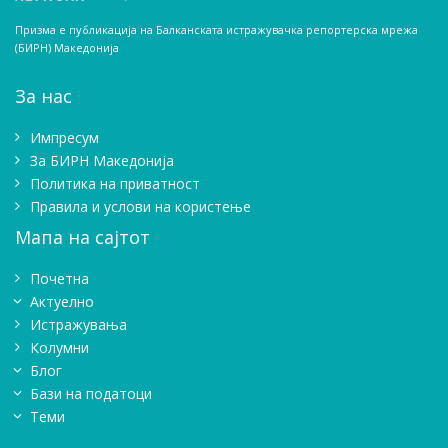
Призма е публикација на Балканската истражувачка репортерска мрежа
(БИРН) Македонија
За нас
Импресум
Зa БИРН Македонија
Политика на приватност
Правила и услови на користење
Мапа на сајтот
Почетна
Актуелно
Истражувањa
Колумни
Блог
Бази на податоци
Теми