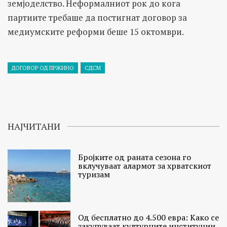
земјоделство. Неформалниот рок до кога
партиите требаше да постигнат договор за
медиумските реформи беше 15 октомври.
ДОГОВОР ОД ПРЖИНО
СДСМ
НАЈЧИТАНИ
Бројките од раната сезона го
вклучуваат алармот за хрватскиот
туризам
Од бесплатно до 4.500 евра: Како се
закупуваат културните институции