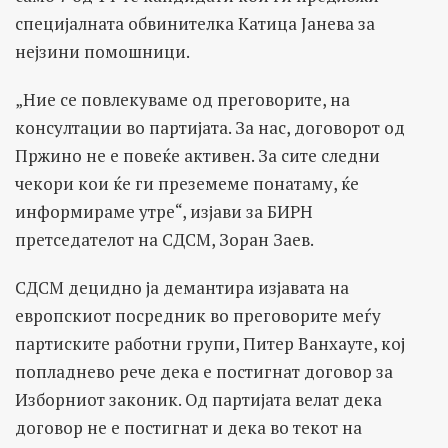
специјалната обвинителка Катица Јанева за
нејзини помошници.
„Ние се повлекуваме од преговорите, на
консултации во партијата. За нас, договорот од
Пржино не е повеќе активен. За сите следни
чекори кои ќе ги преземеме понатаму, ќе
информираме утре“, изјави за БИРН
претседателот на СДСМ, Зоран Заев.
СДСМ децидно ја демантира изјавата на
европскиот посредник во преговорите меѓу
партиските работни групи, Питер Ванхауте, кој
попладнево рече дека е постигнат договор за
Изборниот законик. Од партијата велат дека
договор не е постигнат и дека во текот на