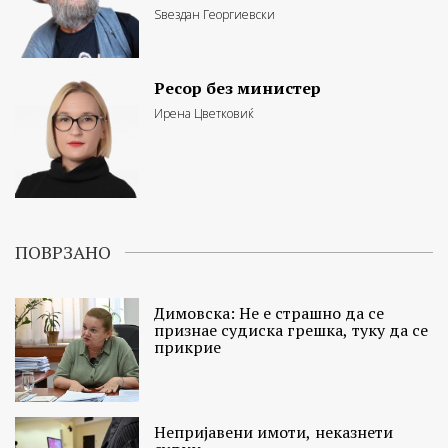
Ѕвездан Георгиевски
Ресор без министер
Ирена Цветковиќ
ПОВРЗАНО
Димовска: Не е страшно да се
признае судиска грешка, туку да се
прикрие
Непријавени имоти, неказнети