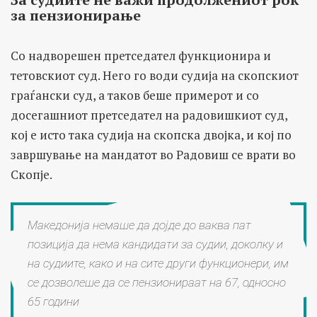
за пензионирање
Со надворешен претседател функционира и
тетовскиот суд. Него го води судија на скопскиот
граѓански суд, а таков беше примерот и со
досегашниот претседател на радовишкиот суд,
кој е исто така судија на скопска двојка, и кој по
завршување на мандатот во Радовиш се врати во
Скопје.
Македонија немаше да дојде до ваква пат
позиција да нема кандидати за судии, доколку и
на судиите, како и на сите други функционери, им
се дозволеше да се пензионираат на 67, односно
65 години