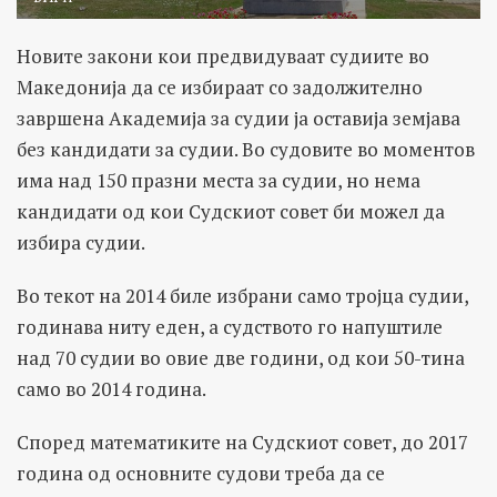
Новите закони кои предвидуваат судиите во
Македонија да се избираат со задолжително
завршена Академија за судии ја оставија земјава
без кандидати за судии. Во судовите во моментов
има над 150 празни места за судии, но нема
кандидати од кои Судскиот совет би можел да
избира судии.
Во текот на 2014 биле избрани само тројца судии,
годинава ниту еден, а судството го напуштиле
над 70 судии во овие две години, од кои 50-тина
само во 2014 година.
Според математиките на Судскиот совет, до 2017
година од основните судови треба да се