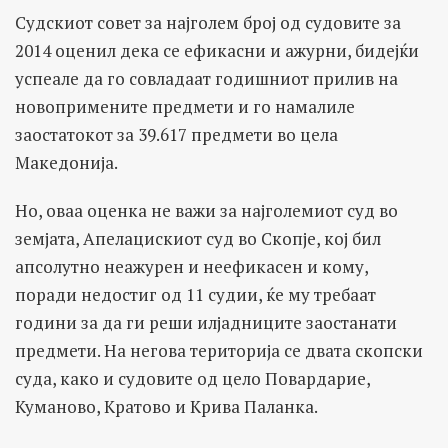
Судскиот совет за најголем број од судовите за
2014 оценил дека се ефикасни и ажурни, бидејќи
успеале да го совладаат годишниот прилив на
новопримените предмети и го намалиле
заостатокот за 39.617 предмети во цела
Македонија.
Но, оваа оценка не важи за најголемиот суд во
земјата, Апелацискиот суд во Скопје, кој бил
апсолутно неажурен и неефикасен и кому,
поради недостиг од 11 судии, ќе му требаат
години за да ги реши илјадниците заостанати
предмети. На негова територија се двата скопски
суда, како и судовите од цело Повардарие,
Куманово, Кратово и Крива Паланка.