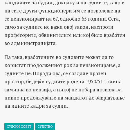
кандидати за судии, доколку и на судиите, како и
на сите други функционери им се дозволеше да
се пензионираат на 67, односно 65 години. Сега,
само за судиите не важи овој закон, наспроти
професорите, обвинителите или кој било вработен
во администрацијата.
Па така, вработените во судовите можат да го
користат продолжениот рок за пензионирање, а
судиите не. Поради ова, се создаде празен
простор, бидејќи судиите родени 1950/51 година
заминаа во пензија, а никој не побара дозвола за
нивно продолжување на мандатот до завршување
на идните кадри за судии.
СУДСКИ СОВЕТ
СУДСТВО