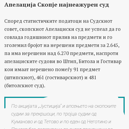
Апелација Скопје најнеажурен суд
Според статистичките податоци на Судскиот
совет, скопскиот Апелациски суд не успеал да го
совлада годишниот прилив на предмети и го
зголемил бројот на нерешени предмети за 2.645,
па има нерешени над 6.270 предмети, наспроти
апелациските судови во Штип, Битола и Гостивар
кои имаат нерешено помеѓу 91 предмет
(штипскиот), 461 (гостиварскиот) и 481
(битолскиот суд).
По акцијата „Јустиција“ и апсењето на скопските
судии за прекршоци, по тројца судии од
Куманово и од Тетово и по еден од Неготино и