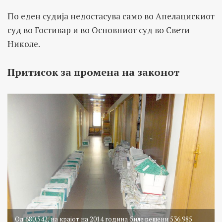
По еден судија недостасува само во Апелацискиот
суд во Гостивар и во Основниот суд во Свети
Николе.
Притисок за промена на законот
Од 680.542, на крајот на 2014 година биле решени 536.985