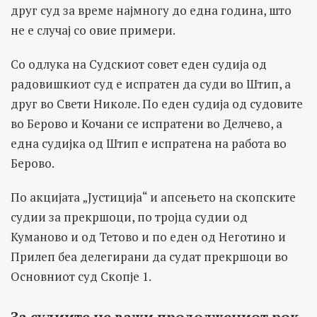
друг суд за време најмногу до една година, што
не е случај со овие примери.
Со одлука на Судскиот совет еден судија од
радовишкиот суд е испратен да суди во Штип, а
друг во Свети Николе. По еден судија од судовите
во Берово и Кочани се испратени во Делчево, а
една судијка од Штип е испратена на работа во
Берово.
По акцијата „Јустиција“ и апсењето на скопските
судии за прекршоци, по тројца судии од
Куманово и од Тетово и по еден од Неготино и
Прилеп беа делегирани да судат прекршоци во
Основниот суд Скопје 1.
За судиите не важи продолжениот рок