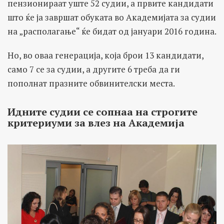
пензионираат уште 52 судии, а првите кандидати
што ќе ја завршат обуката во Академијата за судии
на „располагање“ ќе бидат од јануари 2016 година.
Но, во оваа генерација, која брои 13 кандидати,
само 7 се за судии, а другите 6 треба да ги
пополнат празните обвинителски места.
Идните судии се сопнаа на строгите
критериуми за влез на Академија