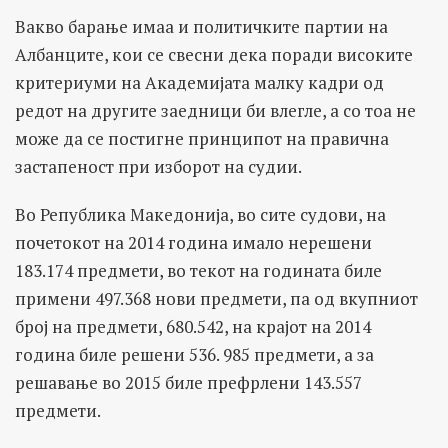
Вакво барање имаа и политичките партии на
Албанците, кои се свесни дека поради високите
критериуми на Академијата малку кадри од
редот на другите заедници би влегле, а со тоа не
може да се постигне принципот на правична
застапеност при изборот на судии.
Во Република Македонија, во сите судови, на
почетокот на 2014 година имало нерешени
183.174 предмети, во текот на годината биле
примени 497.368 нови предмети, па од вкупниот
број на предмети, 680.542, на крајот на 2014
година биле решени 536. 985 предмети, а за
решавање во 2015 биле префрлени 143.557
предмети.