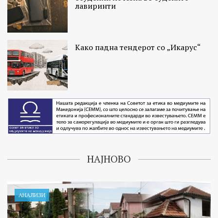
лавиринти
Како падна тендерот со „Икарус“
НАЈНОВО
АНАЛИЗИ