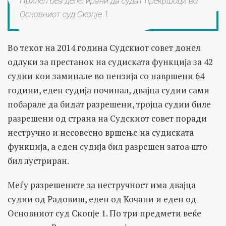
Прилеп беа делегирани да судат прекршоци во
Основниот суд Скопје 1
Во текот на 2014 година Судскиот совет донел
одлуки за престанок на судиската функција за 42
судии кои заминале во пензија со навршени 64
години, еден судија починал, двајца судии сами
побарале да бидат разрешени, тројца судии биле
разрешени од страна на Судскиот совет поради
нестручно и несовесно вршење на судиската
функција, а еден судија бил разрешен затоа што
бил лустриран.
Меѓу разрешените за нестручност има двајца
судии од Радовиш, еден од Кочани и еден од
Основниот суд Скопје 1. По три предмети веќе