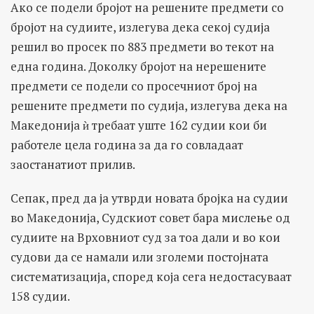
Ако се подели бројот на решените предмети со
бројот на судиите, излегува дека секој судија
решил во просек по 883 предмети во текот на
една година. Доколку бројот на нерешените
предмети се подели со просечниот број на
решените предмети по судија, излегува дека на
Македонија ѝ требаат уште 162 судии кои би
работеле цела година за да го совладаат
заостанатиот прилив.
Сепак, пред да ја утврди новата бројка на судии
во Македонија, Судскиот совет бара мислење од
судиите на Врховниот суд за тоа дали и во кои
судови да се намали или зголеми постојната
систематизација, според која сега недостасуваат
158 судии.