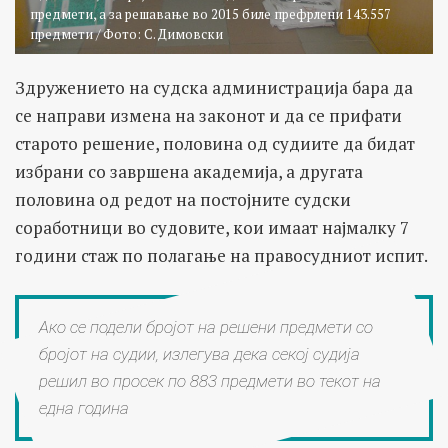
предмети, а за решавање во 2015 биле префрлени 143.557
предмети / Фото: С. Димовски
Здружението на судска администрација бара да
се направи измена на законот и да се прифати
старото решение, половина од судиите да бидат
избрани со завршена академија, а другата
половина од редот на постојните судски
соработници во судовите, кои имаат најмалку 7
години стаж по полагање на правосудниот испит.
Ако се подели бројот на решени предмети со
бројот на судии, излегува дека секој судија
решил во просек по 883 предмети во текот на
една година