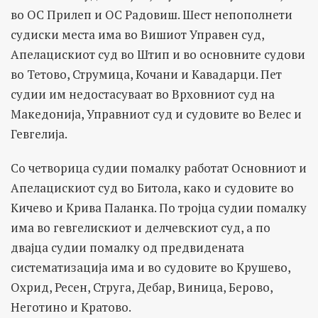
во ОС Прилеп и ОС Радовиш. Шест непополнети
судиски места има во Вишиот Управен суд,
Апелацискиот суд во Штип и во основните судови
во Тетово, Струмица, Кочани и Кавадарци. Пет
судии им недостасуваат во Врховниот суд на
Македонија, Управниот суд и судовите во Велес и
Гевгелија.
Со четворица судии помалку работат Основниот и
Апелацискиот суд во Битола, како и судовите во
Кичево и Крива Паланка. По тројца судии помалку
има во гевгелискиот и делчевскиот суд, а по
двајца судии помалку од предвидената
систематизација има и во судовите во Крушево,
Охрид, Ресен, Струга, Дебар, Виница, Берово,
Неготино и Кратово.