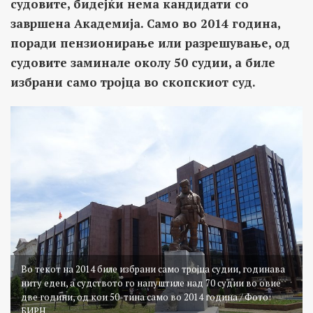
судовите, бидејќи нема кандидати со
завршена Академија. Само во 2014 година,
поради пензионирање или разрешување, од
судовите заминале околу 50 судии, а биле
избрани само тројца во скопскиот суд.
Во текот на 2014 биле избрани само тројца судии, годинава
ниту еден, а судството го напуштиле над 70 судии во овие
две години, од кои 50-тина само во 2014 година / Фото:
БИРН