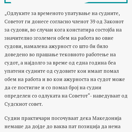
„Одлуките за временото упатување на судиите,
Советот ги донесе согласно членот 39 од Законот
за судови, во случаи кога констатира состојба на
значително зголемен обем на работа во овие
судови, намалена ажурност со што би било
доведено во прашање тековното работење на
судот, а најдолго за време од една година беа
упатени судиите од судовите кои имаат помал
обем на работа и во кои ажурноста на судот може
да се постигне и со помал број на судии
определен со одлуката на Советот“- наведуваат од
Судскиот совет.
Судии практичари посочуваат дека Македонија
немаше да дојде до ваква пат позиција да нема