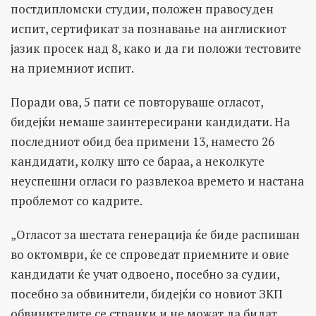
постдипломски студии, положен правосуден
испит, сертификат за познавање на англискиот
јазик просек над 8, како и да ги положи тестовите
на приемниот испит.
Поради ова, 5 пати се повторуваше огласот,
бидејќи немаше заинтересирани кандидати. На
последниот обид беа примени 13, наместо 26
кандидати, колку што се бараа, а неколкуте
неуспешни огласи го развлекоа времето и настана
проблемот со кадрите.
„Огласот за шестата генерација ќе биде распишан
во октомври, ќе се спроведат приемните и овие
кандидати ќе учат одвоено, посебно за судии,
посебно за обвинители, бидејќи со новиот ЗКП
обвинителите се странки и не можат да бидат