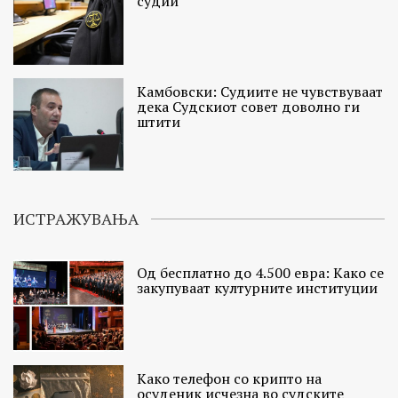
судии
Камбовски: Судиите не чувствуваат
дека Судскиот совет доволно ги
штити
ИСТРАЖУВАЊА
Од бесплатно до 4.500 евра: Како се
закупуваат културните институции
Како телефон со крипто на
осуденик исчезна во судските