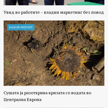
Увид во работите – владин маркетинг без повод
BALKAN INSIGHT
Сушата ја разоткрива кризата со водата во
Централна Европа