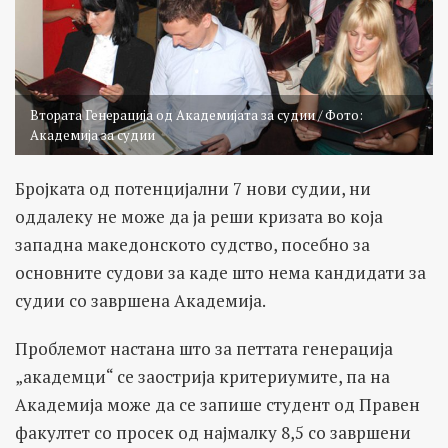
Втората Генерација од Академијата за судии / Фото:
Академија за судии
Бројката од потенцијални 7 нови судии, ни
оддалеку не може да ја реши кризата во која
западна македонското судство, посебно за
основните судови за каде што нема кандидати за
судии со завршена Академија.
Проблемот настана што за петтата генерација
„академци“ се заострија критериумите, па на
Академија може да се запише студент од Правен
факултет со просек од најмалку 8,5 со завршени