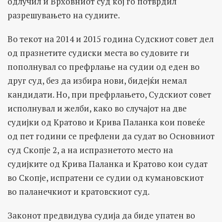
одлучил и Врховниот суд кој го потврдил
разрешувањето на судиите.
Во текот на 2014 и 2015 година Судскиот совет дел
од празнетите судиски места во судовите ги
пополнувал со префрлање на судии од еден во
друг суд, без да избира нови, бидејќи немал
кандидати. Но, при префрлањето, Судскиот совет
исполнувал и желби, како во случајот на две
судијки од Кратово и Крива Паланка кои повеќе
од пет години се префлени да судат во Основниот
суд Скопје 2, а на испразнетото место на
судијките од Крива Паланка и Кратово кои судат
во Скопје, испратени се судии од кумановскиот
во паланечкиот и кратовскиот суд.
Законот предвидува судија да биде упатен во