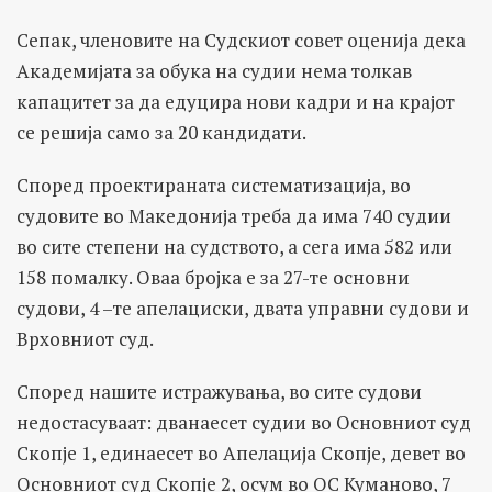
Сепак, членовите на Судскиот совет оценија дека
Академијата за обука на судии нема толкав
капацитет за да едуцира нови кадри и на крајот
се решија само за 20 кандидати.
Според проектираната систематизација, во
судовите во Македонија треба да има 740 судии
во сите степени на судството, а сега има 582 или
158 помалку. Оваа бројка е за 27-те основни
судови, 4 –те апелациски, двата управни судови и
Врховниот суд.
Според нашите истражувања, во сите судови
недостасуваат: дванаесет судии во Основниот суд
Скопје 1, единаесет во Апелација Скопје, девет во
Основниот суд Скопје 2, осум во ОС Куманово, 7