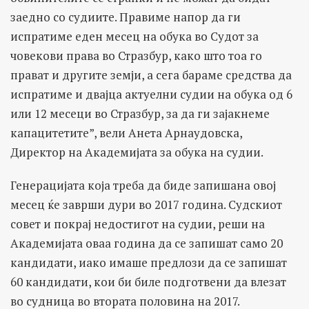
заедно со судиите. Правиме напор да ги
испратиме еден месец на обука во Судот за
човекови права во Стразбур, како што тоа го
прават и другите земји, а сега бараме средства да
испратиме и двајца актуелни судии на обука од 6
или 12 месеци во Стразбур, за да ги зајакнеме
капацитетите”, вели Анета Арнаудовска,
Директор на Академијата за обука на судии.
Генерацијата која треба да биде запишана овој
месец ќе заврши дури во 2017 година. Судскиот
совет и покрај недостигот на судии, реши на
Академијата оваа година да се запишат само 20
кандидати, иако имаше предлози да се запишат
60 кандидати, кои би биле подготвени да влезат
во судница во втората половина на 2017.