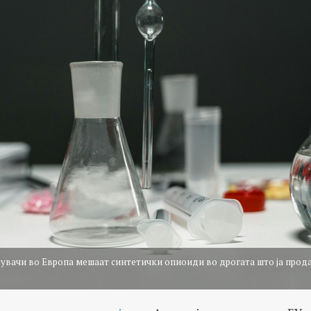
увачи во Европа мешаат синтетички опиоиди во дрогата што ја продав