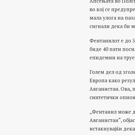
Апсењата во Полс
во кој се предуп
мала улога на паз
сигнали дека би м
Фентанилот е до 5
биде 40 пати поси
епидемии на труе
Голем дел од згол
Европа како резул
Авганистан. Ова, 
синтетички опиои
„Фентанил може д
Авганистан“, обја
истакнувајќи дека