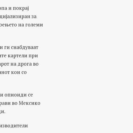
опа и покрај
ецијализиран за
тоењето на големи
и ги снабдуваат
ите картели при
рот на дрога во
анот кои со
ки опиоиди се
прави во Мексико
и.
оизводители