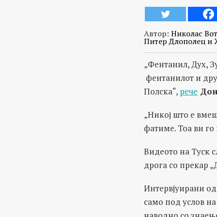
Автор:
Николас Вот
Питер Длополец и 
„Фентанил, Дух, З
фентанилот и дру
Полска“,
рече
Дон
„Никој што е вмеш
фатиме. Тоа ви го
Видеото на Туск с
дрога со прекар „
Интервјуирани од
само под услов на
наводно со знаење