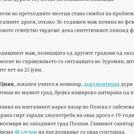
ители во претходните месеци стана симбол на проблем
егалните дроги, откако 36-годишен маж почина во фе
овото семејство тврдеше дека синтетичкиот опиоид ф
годишниот маж, полицијата од другите градови од око
могне во справувањето со ситуацијата во Зуромин, шт
те пет на 25 јуни.
Ејник
, локален учител и новинар,
документирал
дури 
отици во малиот град, бројка нашироко цитирана од 
нил на илегалниот нарко пазар во Полска е забележа
ана смрт заради злоупотреба на оваа дрога е 19-год
ноември во западниот град Познан. Главниот санита
броил
48 случаи
на предозирање со оваа супстанца.