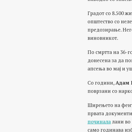
Градот со 8.500 ж
општество со нел
предозирање. Нег
виновникот.
По смртта на 36-
донесена за да по
апсења во мај и уш
Со години,
Адам 
поврзани со нарк
Ширењето на фента
првата документир
починала
лани во 
само годинава из