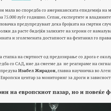
ури мала во споредба со американската епидемија на
а 75.000 луѓе годишно. Сепак, експертите и владинит
ловачка предупредуваат дека бројката на смртни случа
олжи да расте бидејќи залихите на хероин се намалува
чината и зголемената достапност на фентанил го права
 стапка на смртност од предозирање со дрога е окол
едба со САД, ние да смееме да не реагираме на сигна
дупредува
Изабел Жирадон
, главна научничка во Аген
Европски центар за мониторинг за дроги и зависност 
ин на европскиот пазар, но и повеќе 