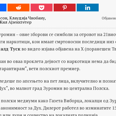
сон, Клаудија Чиобану,
Објавено
Жил Ајзенхтетер
уромин – овие зборови се симболи за отровот на 21виот
ги наркотици, кои имаат смртоносни последици низ с
алд Туск
во видео изјава објавена на Х (поранешен Тв
ан во оваа проклета дејност со наркотици нема да бид
 гарантирам“, вети полскиот премиер.
ледеше по апсењето на пет лица, вклучително и позна
Дух“, во малиот град Зуромин во централна Полска.
 полски медиуми како Газета Виборца, локалци од Зу
 анонимност за Дух. Дилерот работел во изминатите 1
 или дури и соучество на локалната полиција.