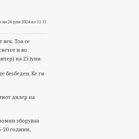
 на 26 јули 2024 во 11:11
 век. Тоа се
ветот и во
итер) на 25 јуни.
е безбеден. Ќе ги
тиот дилер на
ромин зборуваа
5-20 години,