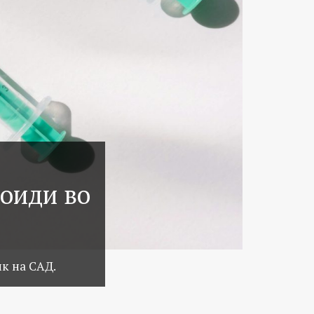
иоиди во
к на САД.