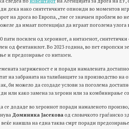
ка следеа по
извештајот
на Агенцијата за дрога на ЕУ, о
реди дека иако синтетичките опиоиди во моментов иг
арот на дрога во Европа, „тие се значаен проблем во н
ожеле да имаат потенцијал да играат поголема улога 
0 пати посилен од хероинот, а нитазенот, синтетички
лен од фентанилот. Во 2023 година, во пет европски з
ње и предозирање со нитазен.
емената загриженост е и поради намалената достапно
тат на забраната на талибанците за производство на 
пак, би можело да создаде услови за поголема достапн
ди или како замена за хероин или за комбинирање со
а се додаде во хероинот поради намаленото произво
снува
Доминика Јасекова
од словачкото граѓанско з
 веќе наишла на една таква смрт поради предозирање