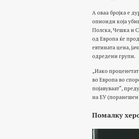
А оваа бројка е д
опиоиди која убив
Полска, Чешка и С
од Европа ќе прод
евтината цена, ја
одредени групи.
„Иако проценетата
во Европа во спор
појавуваат“, пре
на ЕУ (поранешен 
Помалку херо