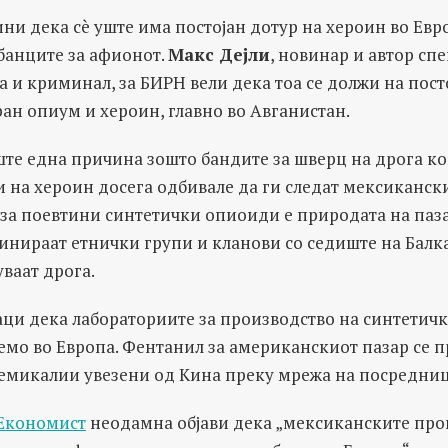
чини дека сè уште има постојан дотур на хероин во Евр
банците за афионот.
Макс Дејли
, новинар и автор сп
 и криминал, за БИРН вели дека тоа се должи на пос
ан опиум и хероин, главно во Авганистан.
ште една причина зошто бандите за шверц на дрога ко
 на хероин досега одбивале да ги следат мексиканск
 за поевтини синтетички опиоиди е природата на паза
инираат етнички групи и кланови со седиште на Балк
ваат дрога.
аци дека лабораториите за производство на синтетич
емо во Европа. Фентанил за американскиот пазар се 
хемикалии увезени од Кина преку мрежа на посредниц
Економист
неодамна објави дека „мексиканските пр