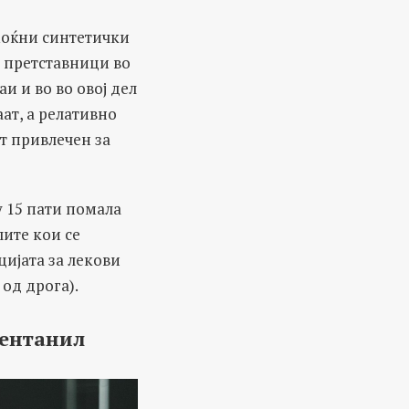
 моќни синтетички
е претставници во
и и во во овој дел
ат, а релативно
т привлечен за
у 15 пати помала
лите кои се
цијата за лекови
од дрога).
фентанил