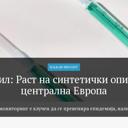
BALKAN INSIGHT
л: Раст на синтетички оп
централна Европа
мониторинг е клучен да се превенира епидемија, нали