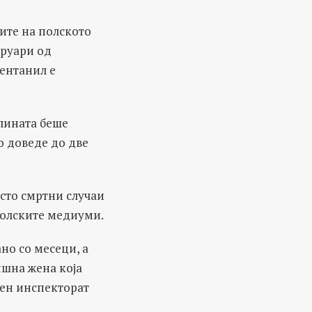
ите на полското
вруари од
ентанил е
лината беше
о доведе до две
сто смртни случаи
полските медиуми.
но со месеци, а
ишна жена која
рен инспекторат