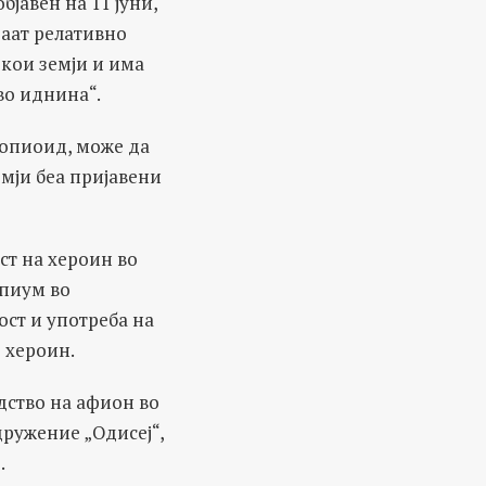
бјавен на 11 јуни,
раат релативно
екои земји и има
во иднина“.
 опиоид, може да
емји беа пријавени
ст на хероин во
опиум во
ост и употреба на
 хероин.
дство на афион во
дружение „Одисеј“,
.