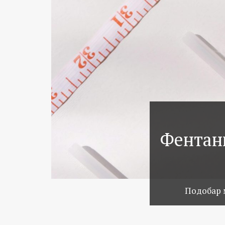
Фентани
Подобар 