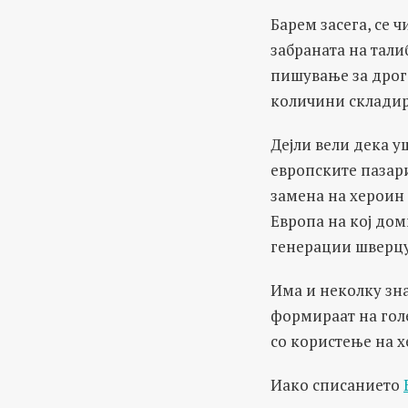
Барем засега, се 
забраната на тали
пишување за дрога
количини складир
Дејли вели дека у
европските пазари
замена на хероин
Европа на кој дом
генерации шверцу
Има и неколку зн
формираат на гол
со користење на 
Иако списанието