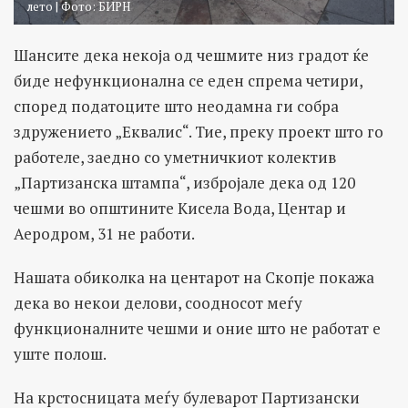
лето | Фото: БИРН
Шансите дека некоја од чешмите низ градот ќе
биде нефункционална се еден спрема четири,
според податоците што неодамна ги собра
здружението „Еквалис“. Тие, преку проект што го
работеле, заедно со уметничкиот колектив
„Партизанска штампа“, избројале дека од 120
чешми во општините Кисела Вода, Центар и
Аеродром, 31 не работи.
Нашата обиколка на центарот на Скопје покажа
дека во некои делови, соодносот меѓу
функционалните чешми и оние што не работат е
уште полош.
На крстосницата меѓу булеварот Партизански