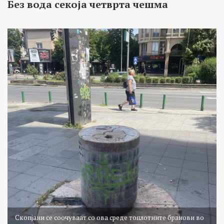
Без вода секоја четврта чешма
Скопјани се соочуваат со ова среде топлотните бранови во