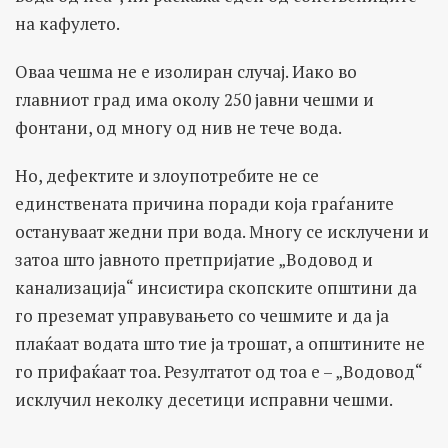
на кафулето.
Оваа чешма не е изолиран случај. Иако во
главниот град има околу 250 јавни чешми и
фонтани, од многу од нив не тече вода.
Но, дефектите и злоупотребите не се
единствената причина поради која граѓаните
остануваат жедни при вода. Многу се исклучени и
затоа што јавното претпријатие „Водовод и
канализација“ инсистира скопските општини да
го преземат управувањето со чешмите и да ја
плаќаат водата што тие ја трошат, а општините не
го прифаќаат тоа. Резултатот од тоа е – „Водовод“
исклучил неколку десетици исправни чешми.