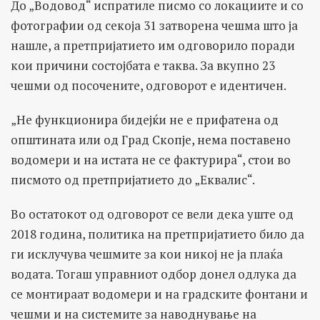
До „Водовод“ испратиле писмо со локациите и со
фотографии од секоја 31 затворена чешма што ја
нашле, а претпријатието им одговорило поради
кои причини состојбата е таква. За вкупно 23
чешми од посочените, одговорот е идентичен.
„Не функционира бидејќи не е прифатена од
општината или од Град Скопје, нема поставено
водомери и на истата не се фактурира“, стои во
писмото од претпријатието до „Еквалис“.
Во остатокот од одговорот се вели дека уште од
2018 година, политика на претпријатието било да
ги исклучува чешмите за кои никој не ја плаќа
водата. Тогаш управниот одбор донел одлука да
се монтираат водомери и на градските фонтани и
чешми и на системите за наводнување на