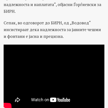
надлежноста и наплатата“, објасни Ѓорѓиевски за
БИРН.
Сепак, во одговорот до БИРН, од „Водовод“
инсистираат дека надлежноста за јавните чешми
и фонтани е јасна и прецизна.