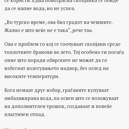
се користи. Една повозрасна скопјанка се обиде
да се напие вода, но не успеа.
„Во турско време, ова бил градот на чешмите.
Жално е што веќе не е така“, рече таа.
Ова е проблем со кој се соочуваат скопјани среде
топлотните бранови во лето. Тој особено ги погаѓа
оние што поради обврските не можат да го
избегнат излегувањето надвор, без оглед на
високите температури.
Кога немаат друг избор, граѓаните купуваат
амбалажирана вода, па освен што се изложуваат
на дополнителен трошок, создаваат и повеќе
пластичен отпад.