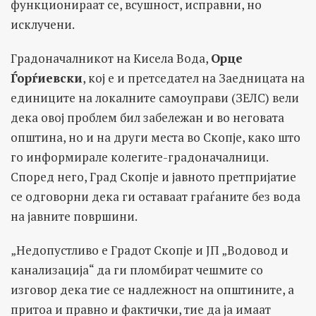
функционираат се, всушност, исправни, но
исклучени.
Градоначалникот на Кисела Вода,
Орце
Ѓорѓиевски
, кој е и претседател на Заедницата на
единиците на локалните самоуправи (ЗЕЛС) вели
дека овој проблем бил забележан и во неговата
општина, но и на други места во Скопје, како што
го информирале колегите-градоначалници.
Според него, Град Скопје и јавното претпријатие
се одговорни дека ги оставаат граѓаните без вода
на јавните површини.
„Недопустливо е Градот Скопје и ЈП „Водовод и
канализација“ да ги пломбират чешмите со
изговор дека тие се надлежност на општините, а
притоа и правно и фактички, тие да ја имаат