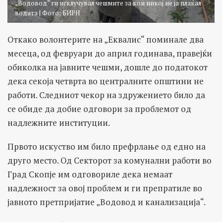
„Водовод“ ги исклучувал чешмите за кои никој не ја плаќал
водата | Фото: БИРН
Откако волонтерите на „Еквалис“ поминале два
месеца, од февруари до април годинава, правејќи
обиколка на јавните чешми, дошле до податокот
дека секоја четврта во централните општини не
работи. Следниот чекор на здружението било да
се обиде да добие одговори за проблемот од
надлежните институции.
Првото искуство им било префрлање од едно на
друго место. Од Секторот за комунални работи во
Град Скопје им одговориле дека немаат
надлежност за овој проблем и ги препратиле во
јавното претпријатие „Водовод и канализација“.