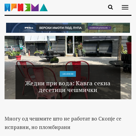
АНАЛИЗИ
Жедни при вода: Кавга секна
десетици чешмички
Многу од чешмите што не работат во Скопје се
исправни, но пломбирани