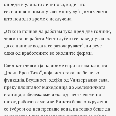
одреди и улицата Ленинова, каде што
секојдневно поминуваат многу луѓе, има чешма
што подолго време е исклучена.
„Откога почнав да работам тука пред две години,
чешмата не работи. Често луѓето се наведнуваат за
да се напијат вода и се разочаруваат“, ни рече
една од вработените во околните фирми.
Следната чешма ја најдовме спроти гимназијата
„Јосип Броз Тито“, која, исто така, не беше во
функција. Всушност, одејќи од Универзална сала,
преку плоштадот Македонија до Железничката
станица, забележавме дека од шест чешми по
патот, работат само две. Едната беше опкружена
со ѓубре и од неа прскаше вода, па тешко беше да