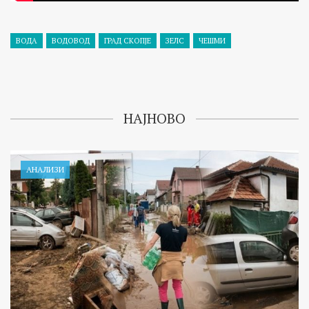
ВОДА
ВОДОВОД
ГРАД СКОПЈЕ
ЗЕЛС
ЧЕШМИ
НАЈНОВО
АНАЛИЗИ