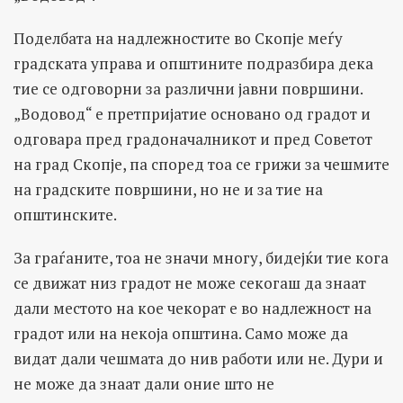
Поделбата на надлежностите во Скопје меѓу
градската управа и општините подразбира дека
тие се одговорни за различни јавни површини.
„Водовод“ е претпријатие основано од градот и
одговара пред градоначалникот и пред Советот
на град Скопје, па според тоа се грижи за чешмите
на градските површини, но не и за тие на
општинските.
За граѓаните, тоа не значи многу, бидејќи тие кога
се движат низ градот не може секогаш да знаат
дали местото на кое чекорат е во надлежност на
градот или на некоја општина. Само може да
видат дали чешмата до нив работи или не. Дури и
не може да знаат дали оние што не