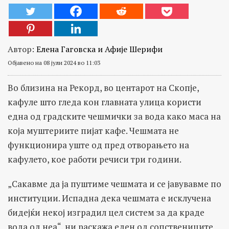
Автор:
Елена Гаговска и Афије Шерифи
Објавено на 08 јули 2024 во 11:03
Во близина на Рекорд, во центарот на Скопје,
кафуле што гледа кон главната улица користи
една од градските чешмички за вода како маса на
која муштериите пијат кафе. Чешмата не
функционира уште од пред отворањето на
кафулето, кое работи речиси три години.
„Сакавме да ја пуштиме чешмата и се јавувавме по
институции. Испадна дека чешмата е исклучена
бидејќи некој изградил цел систем за да краде
вода од неа“, ни раскажа еден од сопствениците