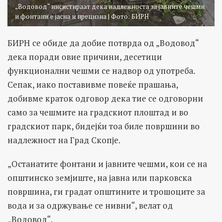
„Водовод“ инсистираат дека надлежноста за јавните чешми
и фонтани е јасна и прецизна | Фото: БИРН
БИРН се обиде да добие потврда од „Водовод“
дека поради овие причини, десетици
функционални чешми се надвор од употреба.
Сепак, иако поставивме повеќе прашања,
добивме краток одговор дека тие се одговорни
само за чешмите на градскиот плоштад и во
градскиот парк, бидејќи тоа биле површини во
надлежност на Град Скопје.
„Останатите фонтани и јавните чешми, кои се на
општинско земјиште, на јавна или парковска
површина, ги градат општините и трошоците за
вода и за одржување се нивни“, велат од
„Водовод“.