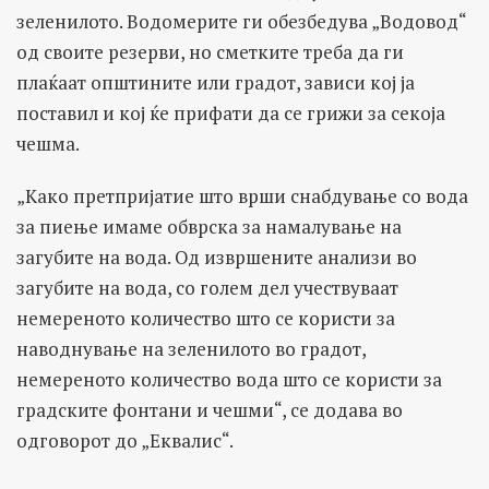
зеленилото. Водомерите ги обезбедува „Водовод“
од своите резерви, но сметките треба да ги
плаќаат општините или градот, зависи кој ја
поставил и кој ќе прифати да се грижи за секоја
чешма.
„Како претпријатие што врши снабдување со вода
за пиење имаме обврска за намалување на
загубите на вода. Од извршените анализи во
загубите на вода, со голем дел учествуваат
немереното количество што се користи за
наводнување на зеленилото во градот,
немереното количество вода што се користи за
градските фонтани и чешми“, се додава во
одговорот до „Еквалис“.