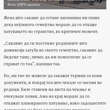
Фото: БИРН (архива)
Жена што сакаше да остане анонимна ни пиша
дека нејзиното семејство морало да го откаже
патувањето во странство, во критичен момент.
„Сакавме да ги посетиме роднините што
доживеаја загуба во своето семејство, сакавме да
бидеме таму, лично да им помогнеме да се
справат со тоа“, напиша таа.
Но, ни тие не можеле да закажат термин за нови
документи, и покрај тоа што чекале со часови во
редици. Биле ставени на листа на чекање и
очекувале повик. Ама на крај морале да го
откажат планираното патување, иако задоцнетите
документи не биле единствената причина.