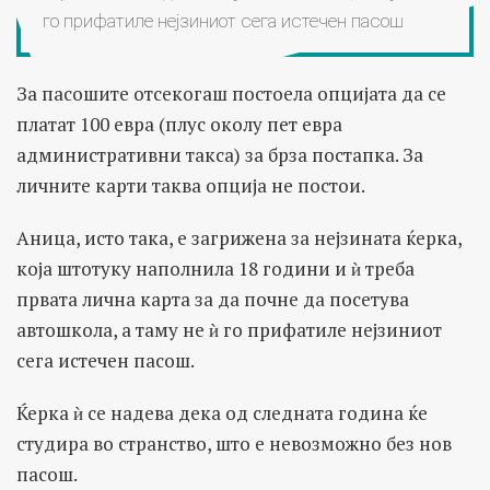
го прифатиле нејзиниот сега истечен пасош
За пасошите отсекогаш постоела опцијата да се
платат 100 евра (плус околу пет евра
административни такса) за брза постапка. За
личните карти таква опција не постои.
Аница, исто така, е загрижена за нејзината ќерка,
која штотуку наполнила 18 години и ѝ треба
првата лична карта за да почне да посетува
автошкола, а таму не ѝ го прифатиле нејзиниот
сега истечен пасош.
Ќерка ѝ се надева дека од следната година ќе
студира во странство, што е невозможно без нов
пасош.