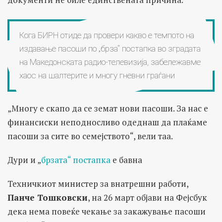
Кога БИРН отиде да провери какво е темпото на
издавање пасоши по „брза“ постапка во зградата
на Македонската радио-телевизија, забележавме
хаос на шалтерите и многу гневни граѓани
„Многу е скапо да се земат нови пасоши. За нас е
финансиски неподносливо одеднаш да плаќаме
пасоши за сите во семејството“, вели таа.
Дури и „
брзата“ постапка
е бавна
Техничкиот министер за внатрешни работи,
Панче Тошковски
, на 26 март објави на Фејсбук
дека нема повеќе чекање за закажување пасоши