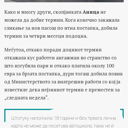
Како и многу други, скопјанката
Аница
не
можела да добие термин. Кога конечно закажала
сликање за нов пасош по итна постапка, добила
термин за четири месеци подоцна.
Меѓутоа, откако поради доцниот термин
откажала кус работен ангажман во странство со
што изгубила пари и откако платила околу 100
евра за брзата постапка, дури тогаш добила повик
од Министерството за внатрешни работи со кој ја
известиле дека нејзиниот термин е преместен за
„следната недела“.
Штотуку наполнила 18 години и без првата лична
карта не може да посетува автошкола, таму не ѝ