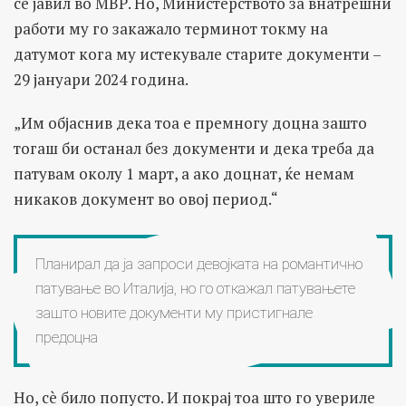
се јавил во МВР. Но, Министерството за внатрешни
работи му го закажало терминот токму на
датумот кога му истекувале старите документи –
29 јануари 2024 година.
„Им објаснив дека тоа е премногу доцна зашто
тогаш би останал без документи и дека треба да
патувам околу 1 март, а ако доцнат, ќе немам
никаков документ во овој период.“
Планирал да ја запроси девојката на романтично
патување во Италија, но го откажал патувањете
зашто новите документи му пристигнале
предоцна
Но, сè било попусто. И покрај тоа што го увериле