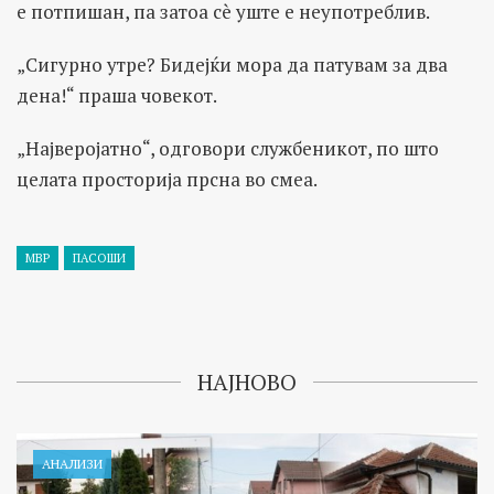
е потпишан, па затоа сè уште е неупотреблив.
„Сигурно утре? Бидејќи мора да патувам за два
дена!“ праша човекот.
„Најверојатно“, одговори службеникот, по што
целата просторија прсна во смеа.
МВР
ПАСОШИ
НАЈНОВО
АНАЛИЗИ