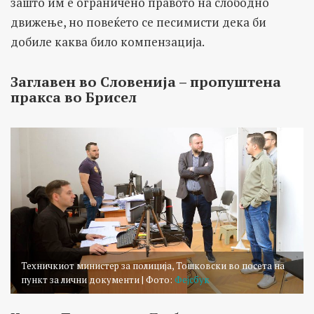
зашто им е ограничено правото на слободно
движење, но повеќето се песимисти дека би
добиле каква било компензација.
Заглавен во Словенија – пропуштена
пракса во Брисел
Техничкиот министер за полиција, Тошковски во посета на
пункт за лични документи | Фото:
Фејсбук