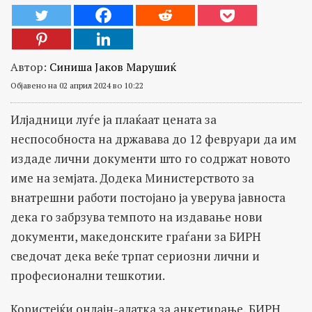
Автор:
Синиша Јаков Марушиќ
Објавено на 02 април 2024 во 10:22
Илјадници луѓе ја плаќаат цената за
неспособноста на државава до 12 февруари да им
издаде лични документи што го содржат новото
име на земјата. Додека Министерството за
внатрешни работи постојано ја уверува јавноста
дека го забрзува темпото на издавање нови
документи, македонските граѓани за БИРН
сведочат дека веќе трпат сериозни лични и
професионални тешкотии.
Користејќи онлајн-алатка за анкетирање, БИРН