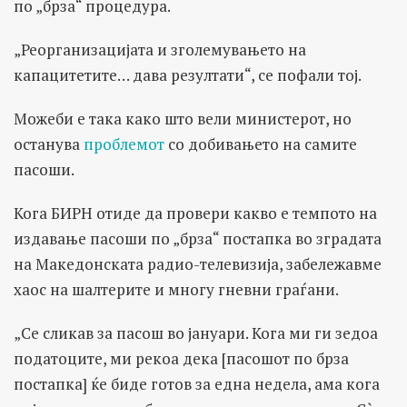
по „брза“ процедура.
„Реорганизацијата и зголемувањето на
капацитетите… дава резултати“, се пофали тој.
Можеби е така како што вели министерот, но
останува
проблемот
со добивањето на самите
пасоши.
Кога БИРН отиде да провери какво е темпото на
издавање пасоши по „брза“ постапка во зградата
на Македонската радио-телевизија, забележавме
хаос на шалтерите и многу гневни граѓани.
„Се сликав за пасош во јануари. Кога ми ги зедоа
податоците, ми рекоа дека [пасошот по брза
постапка] ќе биде готов за една недела, ама кога