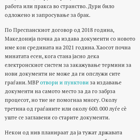
работа или пракса во странство. Дури било
одложено и запросување за брак.
По Преспанскиот договор од 2018 година,
Македонија почна да издава документи со новото
име кон средината на 2021 година. Хаосот почна
минатата есен, кога стана јасно дека
електронскиот систем за закажување термини за
нови документи не може да ги опслужи сите
граѓани. МВР
отвори и пунктови
за издавање
документи на самото место за да го забрза
процесот, но тие не помогнаа многу. Околу
третина од граѓаните или околу 600. 000 луѓе сè
уште се заглавени со старите документи.
Некои од нив планираат да ја тужат државата