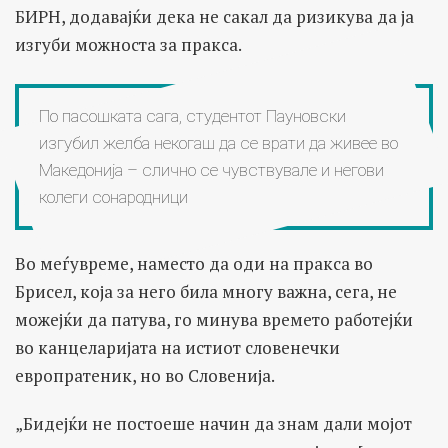
БИРН, додавајќи дека не сакал да ризикува да ја
изгуби можноста за пракса.
По пасошката сага, студентот Пауновски
изгубил желба некогаш да се врати да живее во
Македонија – слично се чувствувале и негови
колеги сонародници
Во меѓувреме, наместо да оди на пракса во
Брисел, која за него била многу важна, сега, не
можејќи да патува, го минува времето работејќи
во канцеларијата на истиот словенечки
европратеник, но во Словенија.
„Бидејќи не постоеше начин да знам дали мојот