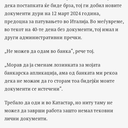
дека постапката ќе биде брза, тој ги добил новите
документи дури на 12 март 2024 година,
предоцна за патувањето во Италија. Во меѓувреме,
во текот на 40-те дена без документи, тој имал и
други административни пречки.
„Не можев да одам во банка“, рече тој.
„Морав да ја сменам лозинката за мојата
банкарска апликација, ама од банката ми рекоа
дека не можам да го сторам тоа бидејќи моите
документи се истечени“.
Требало да оди и во Катастар, но ниту таму не
можел да заврши работа зашто немал тековни
лични документи.