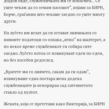
дојдов овде, службеничката ми се изнасмеа… Сè
уште чекам да го земам пасошот“, изјави за БИРН,
Борче, граѓанин што чекаше заедно со уште многу
други.
На луѓето им велат да ги остават ливчињата со
нивните податоци со ознака „итно“ на шалтерот, а
по некое време службеникот ги собира сите
заедно. Луѓето потоа се повикуваат еден по еден,
но без посебен редослед.
„Вратете ми го ливчето, сакам да си одам“,
извикуваше една постара жена додека
службениците ја игнорираа зад затемнетото
стакло од пултот.
Жената, која се претстави како Викторија, за БИРН