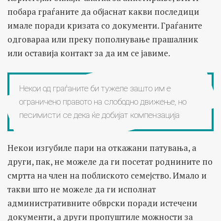
побара граѓаните да објаснат какви последици
имале поради кризата со документи. Граѓаните
одговараа или преку пополнување прашалник
или оставија контакт за да им се јавиме.
Некои од граѓаните би тужеле зашто им е
ограничено правото на слободно движење, но
песимисти се дека ќе добијат компензација
Некои изгубиле пари на откажани патувања, а
други, пак, не можеле да ги посетат роднините по
смртта на член на поблиското семејство. Имало и
такви што не можеле да ги исполнат
административните обврски поради истечени
документи, а други пропуштиле можности за