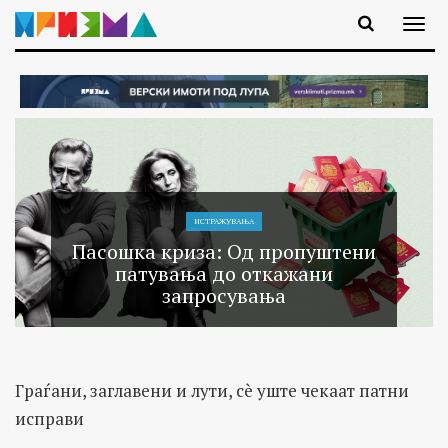
ИСТРАЖУВАЊA
Пасошка криза: Од пропуштени
патувања до откажани
запросувања
Граѓани, заглавени и лути, сè уште чекаат патни
исправи