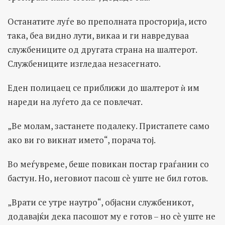
Останатите луѓе во преполната просторија, исто
така, беа видно лути, викаа и ги навредуваа
службениците од другата страна на шалтерот.
Службениците изгледаа незасегнато.
Еден полицаец се приближи до шалтерот ѝ им
нареди на луѓето да се повлечат.
„Ве молам, застанете подалеку. Пристапете само
ако ви го викнат името“, порача тој.
Во меѓувреме, беше повикан постар граѓанин со
бастун. Но, неговиот пасош сè уште не бил готов.
„Врати се утре наутро“, објасни службеникот,
додавајќи дека пасошот му е готов – но сè уште не