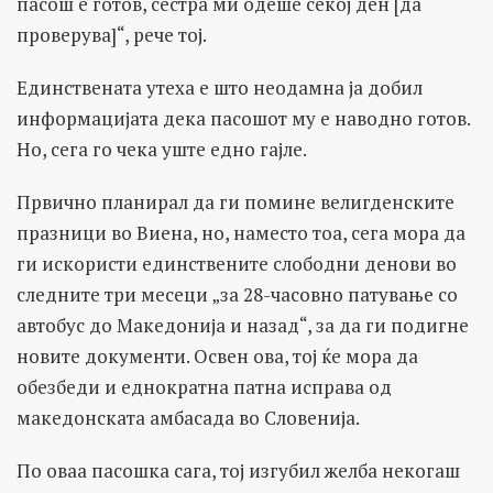
пасош е готов, сестра ми одеше секој ден [да
проверува]“, рече тој.
Единствената утеха е што неодамна ја добил
информацијата дека пасошот му е наводно готов.
Но, сега го чека уште едно гајле.
Првично планирал да ги помине велигденските
празници во Виена, но, наместо тоа, сега мора да
ги искористи единствените слободни денови во
следните три месеци „за 28-часовно патување со
автобус до Македонија и назад“, за да ги подигне
новите документи. Освен ова, тој ќе мора да
обезбеди и еднократна патна исправа од
македонската амбасада во Словенија.
По оваа пасошка сага, тој изгубил желба некогаш