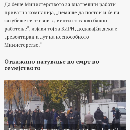
Да беше Министерството за внатрешни работи
приватна компанија, „немаше да постои и ќе ги
загубеше сите свои клиенти со такво бавно
работење“, изјави тој за БИРН, додавајќи дека е
„револтиран и лут на неспособното
Министерство.“
Откажано патување по смрт во
семејството
Граѓани чекаат во ред пред полициската станица „Пролет“ |