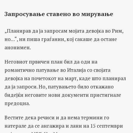
Запросување ставено во мирување
„Планирав да ја запросам мојата девојка во Рим,
но…“, ни пиша граѓанин, кој сакаше да остане
анонимен.
Неговиот првичен план бил да оди на
романтично патување во Италија со својата
девојка на почетокот на март, каде што планирал
да ја запроси. Но, патувањето било откажано
бидејќи неговите нови документи пристигнале
предоцна.
Вестите дека речиси и да нема термини го
натерале да се ангажира и лани на 15 септември