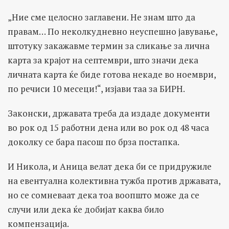
„Ние сме целосно заглавени. Не знам што да
правам… По неколкудневно неуспешно јавување,
штотуку закажавме термин за сликање за лична
карта за крајот на септември, што значи дека
личната карта ќе биде готова некаде во ноември,
по речиси 10 месеци!“, изјави таа за БИРН.
Законски, државата треба да издаде документи
во рок од 15 работни дена или во рок од 48 часа
доколку се бара пасош по брза постапка.
И Никола, и Аница велат дека би се придружиле
на евентуална колективна тужба против државата,
но се сомневаат дека тоа воопшто може да се
случи или дека ќе добијат каква било
компензација.