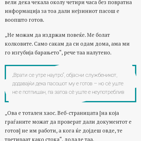
вели дека чекала околу четири часа без повратна
информација за тоа дали нејзиниот пасош е
воопшто готов.
„Не можам да издржам повеќе. Ме болат
колковите. Само сакам да си одам дома, ама ми
го изгубија барањето“, рече таа налутено.
„Врати се утре наутро“, објасни службеникот,
додавајќи дека пасошот му е готов – но сè уште
не е потпишан, па затоа сè уште е неупотреблив
„Ова е тотален хаос. Веб-страницата [на која
граѓаните можат да проверат дали документот е
готов] не им работи, а кога ќе дојдеш овде, те
третираат како стока“, додаде таа.