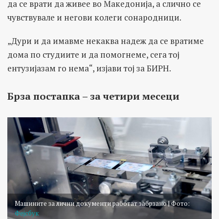
да се врати да живее во Македонија, а слично се
чувствувале и негови колеги сонародници.
„Дури и да имавме некаква надеж да се вратиме
дома по студиите и да помогнеме, сега тој
ентузијазам го нема“, изјави тој за БИРН.
Брза постапка – за четири месеци
Машините за лични документи работат забрзано | Фото:
Фејсбук