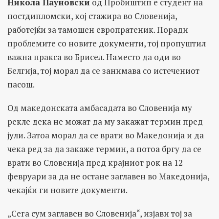
Никола Пауновски
од Пробиштип е студент на
постдипломски, кој стажира во Словенија,
работејќи за тамошен европратеник. Поради
проблемите со новите документи, тој пропуштил
важна пракса во Брисел. Наместо да оди во
Белгија, тој морал да се занимава со истечениот
пасош.
Од македонската амбасадата во Словенија му
рекле дека не можат да му закажат термин пред
јули. Затоа морал да се врати во Македонија и да
чека ред за да закаже термин, а потоа бргу да се
врати во Словенија пред крајниот рок на 12
февруари за да не остане заглавен во Македонија,
чекајќи ги новите документи.
„Сега сум заглавен во Словенија“, изјави тој за