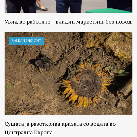
Увид во работите – владин маркетинг без повод
BALKAN INSIGHT
Сушата ја разоткрива кризата со водата во
Централна Европа