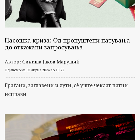
Пасошка криза: Од пропуштени патувања
до откажани запросувања
Автор:
Синиша Јаков Марушиќ
Објавено на 02 април 2024 во 10:22
Граѓани, заглавени и лути, сè уште чекаат патни
исправи