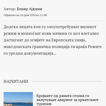
Автор:
Бекир Ајдини
Објавено на 26 јуни 2014 во 11:08
Додека лицата кои го злоупотребуваат визниот
режим и изнаоѓаат нови начини со цел илегално
дастигнат до земјите на Европската унија,
македонската гранична полиција ги враќа Ромите
со уредна документација...
НАЈЧИТАНИ
Бројките од раната сезона го
вклучуваат алармот за хрватскиот
туризам