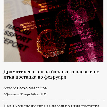
Драматичен скок на барања за пасоши по
итна постапка во февруари
Автор:
Васко Маглешов
Објавено на 30 март 2024 во 8:55
Над 13 милиони евра за пасош по итна постапка