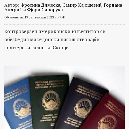
Автор:
Фросина Димеска, Самир Кајошевиќ, Гордана
Андриќ и Фјори Синорука
Објавено на 19 септември 2023 во 7:41
Контроверзен американски инвеститор си
обезбедил македонски пасош отворајќи
фризерски салон во Скопје