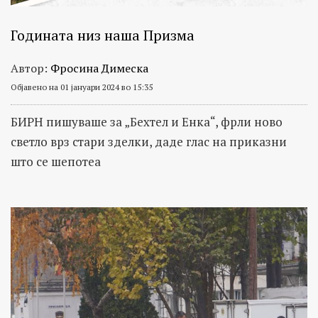
Годината низ наша Призма
Автор:
Фросина Димеска
Објавено на 01 јануари 2024 во 15:35
БИРН пишуваше за „Бехтел и Енка“, фрли ново
светло врз стари зделки, даде глас на приказни
што се шепотеа