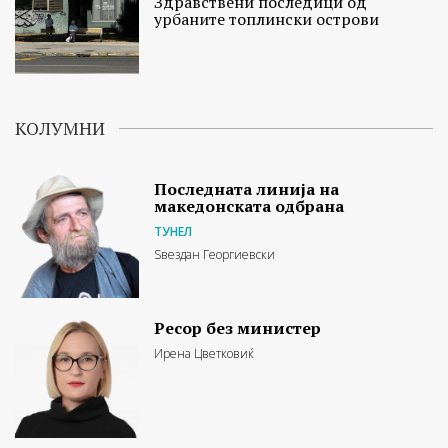
Здравствени последици од
урбаните топлински острови
КОЛУМНИ
Последната линија на
македонската одбрана
ТУНЕЛ
Ѕвездан Георгиевски
Ресор без министер
Ирена Цветковиќ