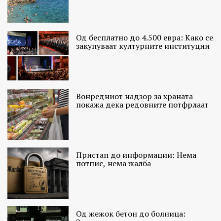
Од бесплатно до 4.500 евра: Како се
закупуваат културните институции
Вонредниот надзор за храната
покажа дека редовните потфрлаат
Пристап до информации: Нема
потпис, нема жалба
Од жежок бетон до болница: