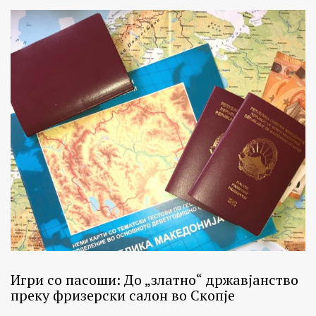
Игри со пасоши: До „златно“ државјанство
преку фризерски салон во Скопје