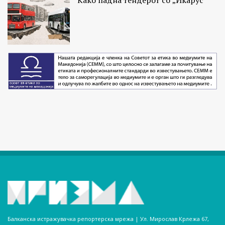
Како падна тендерот со „Икарус“
Балканска истражувачка репортерска мрежа | Ул. Мирослав Крлежа 67,