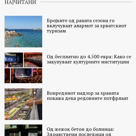
НАЈЧИТАНИ
Бројките од раната сезона го
вклучуваат алармот за хрватскиот
туризам
Од бесплатно до 4.500 евра: Како се
закупуваат културните институции
Вонредниот надзор за храната
покажа дека редовните потфрлаат
Од жежок бетон до болница:
Здравствени последици од