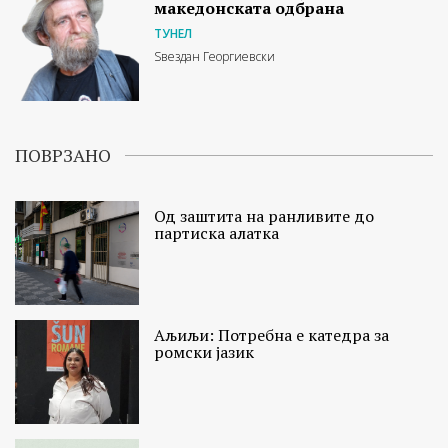
македонската одбрана
ТУНЕЛ
Ѕвездан Георгиевски
ПОВРЗАНО
Од заштита на ранливите до
партиска алатка
Аљиљи: Потребна е катедра за
ромски јазик