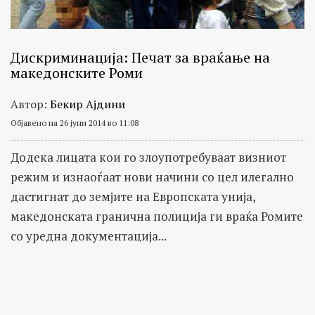
Дискриминација: Печат за враќање на
македонските Роми
Автор:
Бекир Ајдини
Објавено на 26 јуни 2014 во 11:08
Додека лицата кои го злоупотребуваат визниот
режим и изнаоѓаат нови начини со цел илегално
дастигнат до земјите на Европската унија,
македонската гранична полиција ги враќа Ромите
со уредна документација...