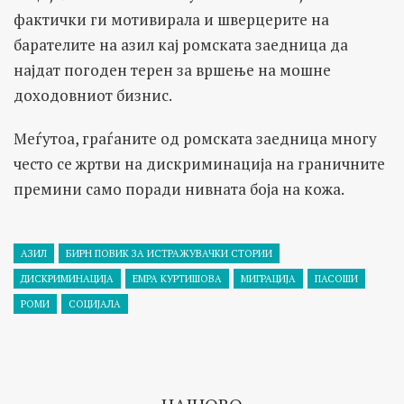
фактички ги мотивирала и шверцерите на
барателите на азил кај ромската заедница да
најдат погоден терен за вршење на мошне
доходовниот бизнис.
Меѓутоа, граѓаните од ромската заедница многу
често се жртви на дискриминација на граничните
премини само поради нивната боја на кожа.
АЗИЛ
БИРН ПОВИК ЗА ИСТРАЖУВАЧКИ СТОРИИ
ДИСКРИМИНАЦИЈА
ЕМРА КУРТИШОВА
МИГРАЦИЈА
ПАСОШИ
РОМИ
СОЦИЈАЛА