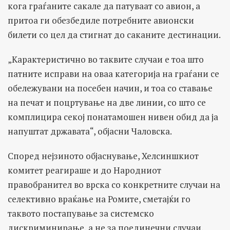
кога граѓаните сакале да патуваат со авион, а
притоа ги обезбедиле потребните авионски
билети со цел да стигнат до саканите дестинации.
„Карактеристично во таквите случаи е тоа што
патните исправи на оваа категорија на граѓани се
обележувани на посебен начин, и тоа со ставање
на печат и поцртување на две линии, со што се
комплицира секој понатамошен нивен обид да ја
напуштат државата“, објасни Чаловска.
Според нејзиното објаснување, Хелсиншкиот
комитет реагираше и до Народниот
правобранител во врска со конкретните случаи на
селективно враќање на Ромите, сметајќи го
таквото постапување за системско
дискриминирање, а не за поединечни случаи.