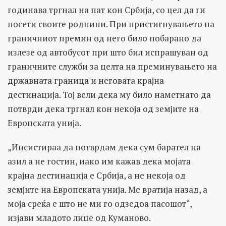
годинава тргнал на пат кон Србија, со цел да ги
посети своите роднини. При пристигнувањето на
граничниот премин од него било побарано да
излезе од автобусот при што бил испрашуван од
граничните служби за целта на преминувањето на
државната граница и неговата крајна
дестинација. Тој вели дека му било наметнато да
потврди дека тргнал кон некоја од земјите на
Европската унија.
„Инсистираа да потврдам дека сум барател на
азил а не гостин, иако им кажав дека мојата
крајна дестинација е Србија, а не некоја од
земјите на Европската унија. Ме вратија назад, а
моја среќа е што не ми го одзедоа пасошот“,
изјави младото лице од Куманово.