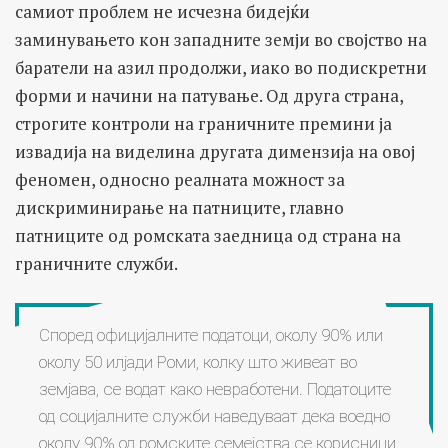
самиот проблем не исчезна бидејќи
заминувањето кон западните земји во својство на
баратели на азил продолжи, иако во подискретни
форми и начини на патување. Од друга страна,
строгите контроли на граничните премини ја
извадија на виделина другата димензија на овој
феномен, односно реалната можност за
дискриминирање на патниците, главно
патниците од ромската заедница од страна на
граничните служби.
Според официјалните податоци, околу 90% или
околу 50 илјади Роми, колку што живеат во
земјава, се водат како невработени. Податоците
од социјалните служби наведуваат дека воедно
околу 90% од ромските семејства се корисници