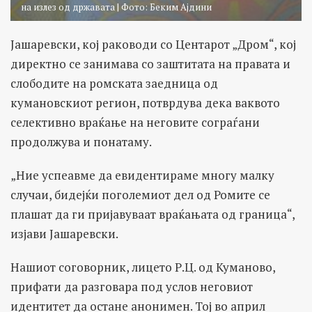
на излез од државата | Фото: Беким Ајдини
Јашаревски, кој раководи со Центарот „Дром“, кој
директно се занимава со заштитата на правата и
слободите на ромската заедница од
кумановскиот регион, потврдува дека ваквото
селективно враќање на неговите сограѓани
продолжува и понатаму.
„Ние успеавме да евидентираме многу малку
случаи, бидејќи поголемиот дел од Ромите се
плашат да ги пријавуваат враќањата од граница“,
изјави Јашаревски.
Нашиот соговорник, лицето Р.Ц. од Куманово,
прифати да разговара под услов неговиот
идентитет да остане анонимен. Тој во април