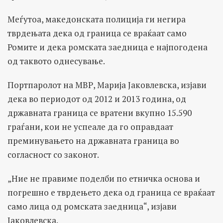
Меѓутоа, македонската полиција ги негира
тврдењата дека од граница се враќаат само
Ромите и дека ромската заедница е најпогодена
од таквото однесување.
Портпаролот на МВР, Марија Јаковлевска, изјави
дека во периодот од 2012 и 2013 година, од
државната граница се вратени вкупно 15.590
граѓани, кои не успеале да го оправдаат
преминувањето на државната граница во
согласност со законот.
„Ние не правиме поделби по етничка основа и
погрешно е тврдењето дека од граница се враќаат
само лица од ромската заедница“, изјави
Јаковлевска.