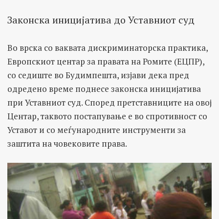
Законска иницијатива до Уставниот суд
Во врска со ваквата дискриминаторска практика,
Европскиот центар за правата на Ромите (ЕЦПР),
со седиште во Будимпешта, изјави дека пред
одредено време поднесе законска иницијатива
при Уставниот суд. Според претставниците на овој
Центар, таквото постапување е во спротивност со
Уставот и со меѓународните инструменти за
заштита на човековите права.