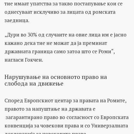
тие имаат упатства за такво постапување кои се
однесуваат исклучиво за лицата од ромската
заедница.
„Дури во 30% од случаите на овие лица им е јасно
кажано дека тие не можат да ја преминат
државната граница само затоа што се Роми“,
нагласи Гокчен.
Нарушување на основното право на
слобода на движење
Според Европскиот центар за правата на Ромите,
правото за напуштање на државата е
загарантирано право во согласност со Европската
конвенција за човекови права и со Универзалната
декларација за човековите права.