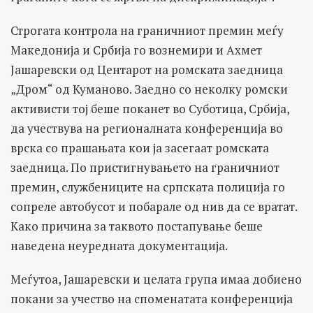
Строгата контрола на граничниот премин меѓу
Македонија и Србија го вознемири и Ахмет
Јашаревски од Центарот на ромската заедница
„Дром“ од Куманово. Заедно со неколку ромски
активисти тој беше поканет во Суботица, Србија,
да учествува на регионалната конференција во
врска со прашањата кои ја засегаат ромската
заедница. По пристигнувањето на граничниот
премин, службениците на српската полиција го
сопреле автобусот и побарале од нив да се вратат.
Како причина за таквото постапување беше
наведена неуредната документација.
Меѓутоа, Јашаревски и целата група имаа добиено
покани за учество на споменатата конференција