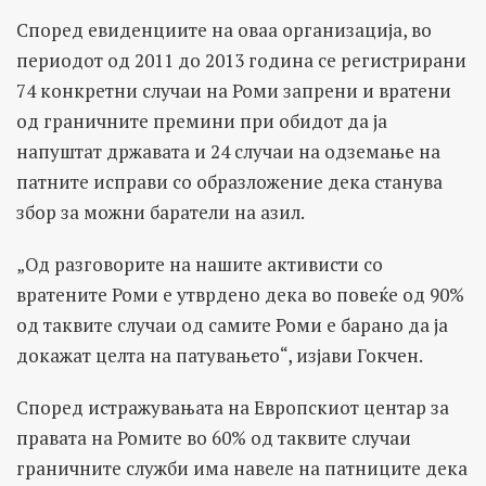
Според евиденциите на оваа организација, во
периодот од 2011 до 2013 година се регистрирани
74 конкретни случаи на Роми запрени и вратени
од граничните премини при обидот да ја
напуштат државата и 24 случаи на одземање на
патните исправи со образложение дека станува
збор за можни баратели на азил.
„Од разговорите на нашите активисти со
вратените Роми е утврдено дека во повеќе од 90%
од таквите случаи од самите Роми е барано да ја
докажат целта на патувањето“, изјави Гокчен.
Според истражувањата на Европскиот центар за
правата на Ромите во 60% од таквите случаи
граничните служби има навеле на патниците дека