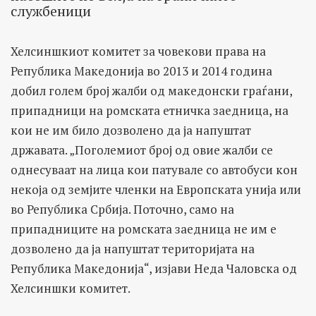
службеници
Хелсиншкиот комитет за човекови права на
Република Македонија во 2013 и 2014 година
добил голем број жалби од македонски граѓани,
припадници на ромската етничка заедница, на
кои не им било дозволено да ја напуштат
државата. „Поголемиот број од овие жалби се
однесуваат на лица кои патувале со автобуси кон
некоја од земјите членки на Европската унија или
во Република Србија. Поточно, само на
припадниците на ромската заедница не им е
дозволено да ја напуштат територијата на
Република Македонија“, изјави Неда Чаловска од
Хелсиншки комитет.