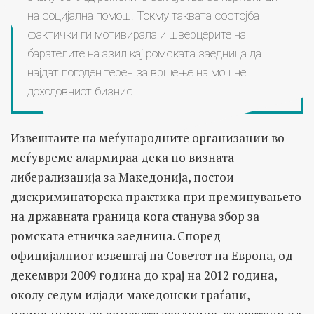
на социјална помош. Токму таквата состојба
фактички ги мотивирала и шверцерите на
барателите на азил кај ромската заедница да
најдат погоден терен за вршење на мошне
доходовниот бизнис
Извештаите на меѓународните организации во
меѓувреме алармираа дека по визната
либерализација за Македонија, постои
дискриминаторска практика при преминувањето
на државната граница кога станува збор за
ромската етничка заедница. Според
официјалниот извештај на Советот на Европа, од
декември 2009 година до крај на 2012 година,
околу седум илјади македонски граѓани,