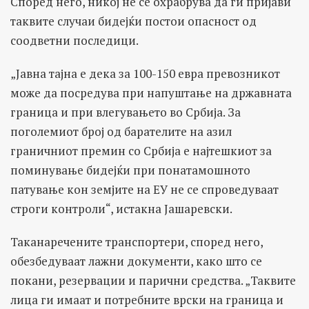
Според него, никој не се охрабрува да ги пријави
таквите случаи бидејќи постои опасност од
соодветни последици.
„Јавна тајна е дека за 100-150 евра превозникот
може да посредува при напуштање на државната
граница и при влегувањето во Србија. За
поголемиот број од барателите на азил
граничниот премин со Србија е најтешкиот за
поминување бидејќи при понатамошното
патување кон земјите на ЕУ не се спроведуваат
строги контроли“, истакна Јашаревски.
Таканаречените транспортери, според него,
обезбедуваат лажни документи, како што се
покани, резервации и парични средства. „Таквите
лица ги имаат и потребните врски на граница и