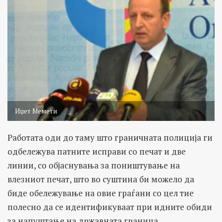
Иџет Мемети
Работата оди до таму што граничната полиција ги
одбележува патните исправи со печат и две
линии, со објаснувања за поништување на
влезниот печат, што во суштина би можело да
биде обележување на овие граѓани со цел тие
полесно да се идентификуваат при идните обиди
за напуштање на државната граница.