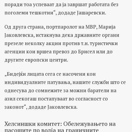
поради тоа успеваат да ја завршат работата без
поголеми тешкотии“, додаде Јашаревски.
Од друга страна, портпаролот на МВР, Марија
Јаковлевска, истакнува дека државните органи
презеле неколку акции против т.н. туристички
агенции кои вршеа превоз до Брисел или до
другите европски центри.
„Бидејќи лицата сега се насочени кон
индивидуалните патувања, нашите служби што се
однесува до сомнежите за можни баратели на
азил секогаш постапуваат во согласност со
законот“, додаде Јаковлевска.
Хелсиншки комитет: Обележувањето на
пасошите по волја на граничните