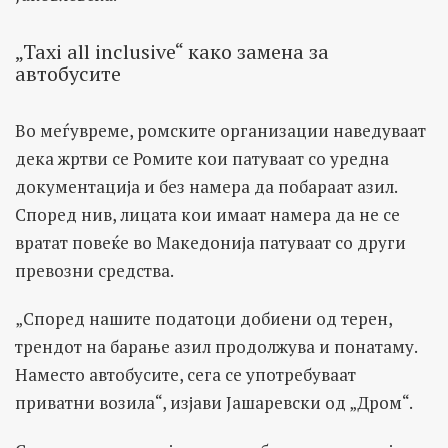
„Taxi all inclusive“ како замена за
автобусите
Во меѓувреме, ромските организации наведуваат
дека жртви се Ромите кои патуваат со уредна
документација и без намера да побараат азил.
Според нив, лицата кои имаат намера да не се
вратат повеќе во Македонија патуваат со други
превозни средства.
„Според нашите податоци добиени од терен,
трендот на барање азил продолжува и понатаму.
Наместо автобусите, сега се употребуваат
приватни возила“, изјави Јашаревски од „Дром“.