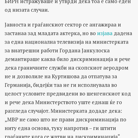
БИРН истражуваше и утврди дека тоа е само еден
од низата случаи.
Јавноста и граѓанскиот сектор се ангажираа и
застанаа зад младата актерка, но во
изјава
дадена
за една национална телевизија на министерката
за внатрешни работи Гордана Јанкулоска
демантираше каква било дискриминација и рече
дека граничните служби на скопскиот аеродром
не и дозволиле на Куртишова да отпатува за
Германија, бидејќи таа не ги исполнувала во
целост условите предвидени во шенгенскиот код
и рече дека Министерството уште еднаш ќе го
разгледа случајот. Министерката додаде дека:
„МВР не само што не прави дискриминација по
ниту една основа, туку напротив – ги штити
граѓаните кога се жртви на дискриминација“.