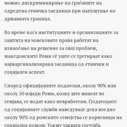
можно дискриминирање на граѓаните на
одредена етничка заедница при напуштање на
државната граница.
Во време кога институциите и организациите за
заштита на човековите права работат на
изнаоѓање на решение за овој проблем,
македонските Роми сè уште се третираат како
најмаргинализирана заедница од етнички и
социјален аспект.
Според официјалните податоци, околу 90% или
околу 50 илјади Роми, колку што живеат во
земјава, се водат како невработени. Податоците
од социјалните служби наведуваат дека воедно
околу 90% од ромските семејства се корисници на
социјална помош. Токму таквата состојба