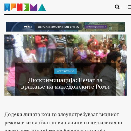
ИСТРАЖУВАЊA
Дискриминација: Печат за
враќање на македонските Роми
Додека лицата кои го злоупотребуваат визниот
режим и изнаоѓаат нови начини со цел илегално
дастигнат до земјите на Европската унија,