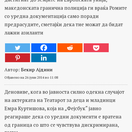
македонската гранична полиција ги враќа Ромите
со уредна документација само поради
предрасудите, сметајќи дека тие можат да бидат
лажни азиланти
Автор:
Бекир Ајдини
Објавено на 26 јуни 2014 во 11:08
Деновиве, кога во јавноста силно одекна случајот
на актерката на Театарот за деца и младинци
Емра Куртишова, која на „Фејсбук“ јавно
реагираше дека со уредни документи е вратена
од граница со што се чувствува дискримирана,