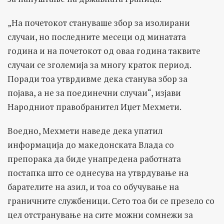
„На почетокот стануваше збор за изолирани
случаи, но последните месеци од минатата
година и на почетокот од оваа година таквите
случаи се зголемија за многу краток период.
Поради тоа утврдивме дека станува збор за
појава, а не за поединечни случаи“, изјави
Народниот правобранител Иџет Мехмети.
Воедно, Мехмети наведе дека упатил
информација до македонската Влада со
препорака да биде унапредена работната
постапка што се однесува на утврдување на
барателите на азил, и тоа со обучување на
граничните службеници. Сето тоа би се презело со
цел отстранување на сите можни сомнежи за