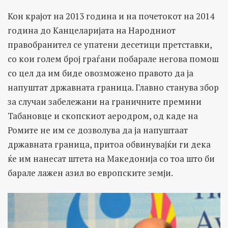
Кон крајот на 2013 година и на почетокот на 2014
година до Канцеларијата на Народниот
правобранител се упатени десетици претставки,
со кои голем број граѓани побарале негова помош
со цел да им биде овозможено правото да ја
напуштат државната граница. Главно станува збор
за случаи забележани на граничните премини
Табановце и скопскиот аеродром, од каде на
Ромите не им се дозволува да ја напуштаат
државната граница, притоа обвинувајќи ги дека
ќе им нанесат штета на Македонија со тоа што би
барале лажен азил во европските земји.