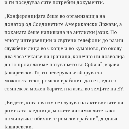
и ги поседуваа сите потребни документи.
„Конференцијата беше во организација на
донатор од Соединетите Американски Држави, а
поканата беше напишана на англиски јазик. По
многу интервенции и свртени телефони до разни
службени лица во Скопје и во Куманово, по околу
два часа чекање на граница, конечно ни дозволија
да го продолжиме патувањето во Србија“, изјави
Јашаревски. Тој со неверување зборува за
можноста секој ромски граѓанин да се гледа со
сомнеж за можен барател на азил во земјите на ЕУ.
„Видете, кога ова им се случува на активистите на
ромската заедница, можете да замислите како
поминуваат обичните ромски граѓани“, додава
Јашаревски.