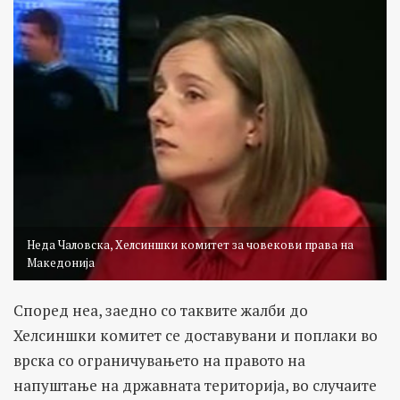
Неда Чаловска, Хелсиншки комитет за човекови права на
Македонија
Според неа, заедно со таквите жалби до
Хелсиншки комитет се доставувани и поплаки во
врска со ограничувањето на правото на
напуштање на државната територија, во случаите