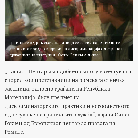
Граѓаните од ромската заедница се жртви на илегалните
агенции, а воедно и жртви на дискриминација од страна на
државните институции | Фото: Беким Ајдини
„Нашиот Центар има добиено многу известувања
според кои претставници на ромската етничка
заедница, односно граѓани на Република
Македонија, биле предмет на
дискриминаторските практики и несоодветното
однесување на граничните служби“, изјави Синан
Гокчен од Европскиот центар за правата на
Ромите.