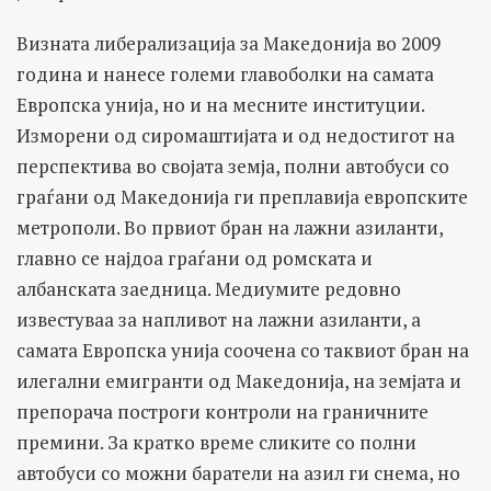
Визната либерализација за Македонија во 2009
година и нанесе големи главоболки на самата
Европска унија, но и на месните институции.
Изморени од сиромаштијата и од недостигот на
перспектива во својата земја, полни автобуси со
граѓани од Македонија ги преплавија европските
метрополи. Во првиот бран на лажни азиланти,
главно се најдоа граѓани од ромската и
албанската заедница. Медиумите редовно
известуваа за напливот на лажни азиланти, а
самата Европска унија соочена со таквиот бран на
илегални емигранти од Македонија, на земјата и
препорача построги контроли на граничните
премини. За кратко време сликите со полни
автобуси со можни баратели на азил ги снема, но