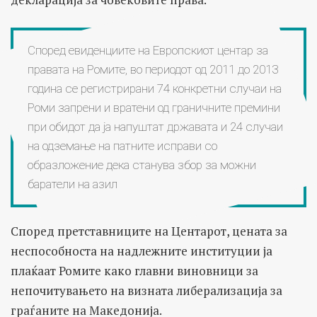
Според евиденциите на Европскиот центар за
правата на Ромите, во периодот од 2011 до 2013
година се регистрирани 74 конкретни случаи на
Роми запрени и вратени од граничните премини
при обидот да ја напуштат државата и 24 случаи
на одземање на патните исправи со
образложение дека станува збор за можни
баратели на азил
Според претставниците на Центарот, цената за
неспособноста на надлежните институции ја
плаќаат Ромите како главни виновници за
непочитувањето на визната либерализација за
граѓаните на Македонија.