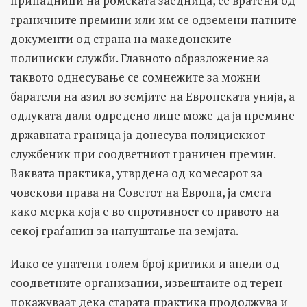
припадници на ромската заедница, се вратени од
граничните премини или им се одземени патните
документи од страна на македонските
полициски служби. Главното образложение за
таквото однесување се сомнежите за можни
баратели на азил во земјите на Европската унија, а
одлуката дали одредено лице може да ја премине
државната граница ја донесува полицискиот
службеник при соодветниот граничен премин.
Ваквата практика, утврдена од комесарот за
човекови права на Советот на Европа, ја смета
како мерка која е во спротивност со правото на
секој граѓанин за напуштање на земјата.
Иако се упатени голем број критики и апели од
соодветните организации, извештаите од терен
покажуваат дека старата практика продолжува и