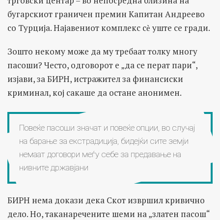
трговски центар – во непосредна близина на
бугарскиот граничен премин Капитан Андреево
со Турција. Најавениот комплекс сѐ уште се гради.
Зошто некому може да му требаат толку многу
пасоши? Често, одговорот е „да се перат пари“,
изјави, за БИРН, истражител за финансиски
криминал, кој сакаше да остане анонимен.
Повеќе пасоши значат и повеќе опции, во случај
на барање за екстрадиција, бидејќи сите земји
немаат договори меѓу себе за предавање на
нивните државјани
БИРН нема докази дека Скот извршил кривично
дело. Но, таканаречените шеми на „златен пасош“