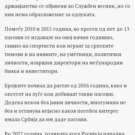
државјанство се објавени во Службен весник, но со
нив нема образложение за одлуката.
Помеѓу 2010 и 2015 година, во просек од пет до 13
пасоши се издавале на овој начин годишно,
главно на спортисти кои играат за српските
тимови и на нивните, на уметници, политички
личности, извршни директори на меѓународни
банки и инвеститори.
Бројките почнаа да растат од 2016 година, како и
опсегот на луѓе кои добиваат такви пасоши.
Додека некои беа јавни личности, многумина не
беа и останува нејасно каков посебен интерес
имала Србија да им даде пасоши.
Во 2022 година, годината кога Русија ја нападна