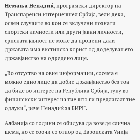
Немања Ненадиќ
, програмски директор на
Транспаренси интернешнел Србија, вели дека,
освен случаите во кои се вклучени познати
спортски личности или други јавни личности,
српската јавност не може да процени дали
државата има вистинска корист од доделувањето
државјанство на одредено лице.
„Во отсуство на овие информации, сосема е
можно едно лице да добие државјанство без тоа
да биде во интерес на Република Србија, туку во
финансиски интерес на тие што ги предлагаат тие
одлуки“, рече Ненадиќ за БИРН.
Албанија со години се обидува да воведе слична
шема, но се соочи со отпор од Европската Унија