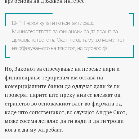
врз основа на државен интерес.
БИРН неколкупати го контактираше
Министерството за финансии за да праша за
државјанството на Скот, но од таму, до моментот
на објавувањето на текстот, не одговорија
Но, Законот за спречување на перење пари и
финансирање тероризам им остава на
комерцијалните банки да одлучат дали ќе ги
проверат парите што преку нив се влеваат од
странство во основачкиот влог во фирмата од
каде што сопственикот, во случајот Андре Скот,
може сосема легално да ги вади и да ги троши
кога и да му затребаат.