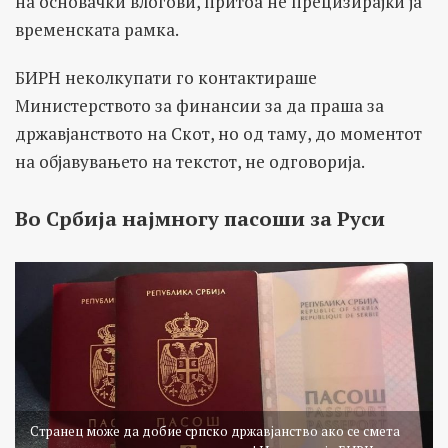
на основачки влогови, притоа не прецизирајќи ја
временската рамка.
БИРН неколкупати го контактираше
Министерството за финансии за да праша за
државјанството на Скот, но од таму, до моментот
на објавувањето на текстот, не одговорија.
Во Србија најмногу пасоши за Руси
Странец може да добие српско државјанство ако се смета