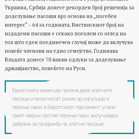
Украина, Србија донесе рекорден број решенија за
доделување пасоши врз основа на „посебен
интерес“ – 64 за годината. Вистинскиот број на
издадени пасоши е секако поголем со оглед на
тоа што еден поединечен случај може да вклучува
повеќе членови на едно семејство. Годинава
Владата донесе 70 вакви одлуки за доделување
државјанство, повеќето на Руси.
Европската комисија призна дека златните
пасоши и визи носат ризик од корупција и
перење пари, а Европскиот парламент усвои
пакет-мерки против перење пари, вклучувајќи
забрана за продажба на златни пасоши