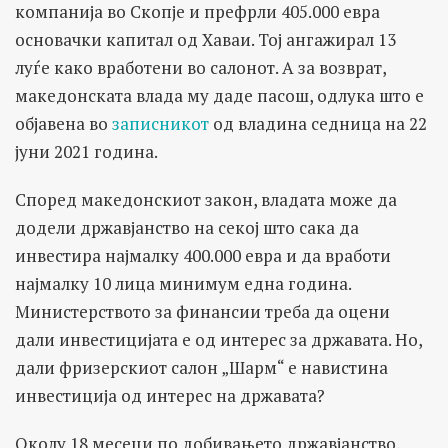
компанија во Скопје и префрли 405.000 евра
основачки капитал од Хаваи. Тој ангажирал 13
луѓе како вработени во салонот. А за возврат,
македонската влада му даде пасош, одлука што е
објавена во
записникот
од владина седница на 22
јуни 2021 година.
Според македонскиот закон, владата може да
додели државјанство на секој што сака да
инвестира најмалку 400.000 евра и да вработи
најмалку 10 лица минимум една година.
Министерството за финансии треба да оцени
дали инвестицијата е од интерес за државата. Но,
дали фризерскиот салон „Шарм“ е навистина
инвестиција од интерес на државата?
Околу 18 месеци по добивањето државјанство,