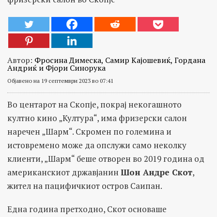
Автор:
Фросина Димеска, Самир Кајошевиќ, Гордана
Андриќ и Фјори Синорука
Објавено на 19 септември 2023 во 07:41
Во центарот на Скопје, покрај некогашното
култно кино „Култура“, има фризерски салон
наречен „Шарм“. Скромен по големина и
истовремено може да опслужи само неколку
клиенти, „Шарм“ беше отворен во 2019 година од
американскиот државјанин
Шон Андре Скот
,
жител на пацифичкиот остров Саипан.
Една година претходно, Скот основаше