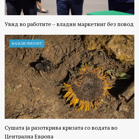
Увид во работите – владин маркетинг без повод
BALKAN INSIGHT
Сушата ја разоткрива кризата со водата во
Централна Европа