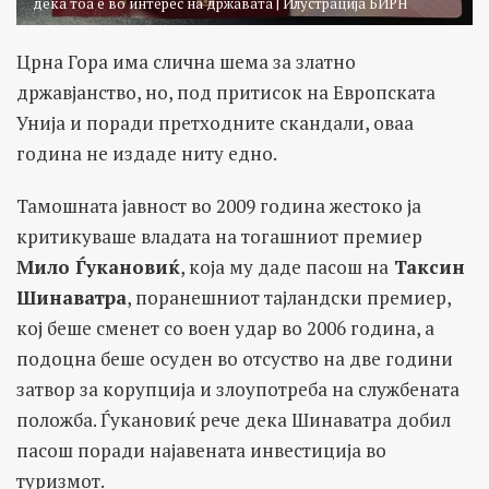
дека тоа е во интерес на државата | Илустрација БИРН
Црна Гора има слична шема за златно
државјанство, но, под притисок на Европската
Унија и поради претходните скандали, оваа
година не издаде ниту едно.
Тамошната јавност во 2009 година жестоко ја
критикуваше владата на тогашниот премиер
Мило Ѓукановиќ
, која му даде пасош на
Таксин
Шинаватра
, поранешниот тајландски премиер,
кој беше сменет со воен удар во 2006 година, а
подоцна беше осуден во отсуство на две години
затвор за корупција и злоупотреба на службената
положба. Ѓукановиќ рече дека Шинаватра добил
пасош поради најавената инвестиција во
туризмот.