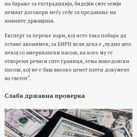
на барање за екстрадиција, бидејќи сите земји
немаат договори меѓу себе за предавање на
нивните државјани.
Експерт за перење пари, кој исто така побара да
остане анонимен, за БИРН вели дека е „чудно што
некој со американски пасош, на кого му се
отворени речиси сите граници, зема македонски
пасош, кој не е баш високо ценет патен документ
во светот“.
Слаба државна проверка