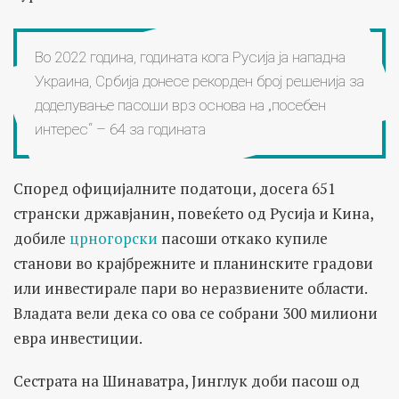
Во 2022 година, годината кога Русија ја нападна
Украина, Србија донесе рекорден број решенија за
доделување пасоши врз основа на „посебен
интерес“ – 64 за годината
Според официјалните податоци, досега 651
странски државјанин, повеќето од Русија и Кина,
добиле
црногорски
пасоши откако купиле
станови во крајбрежните и планинските градови
или инвестирале пари во неразвиените области.
Владата вели дека со ова се собрани 300 милиони
евра инвестиции.
Сестрата на Шинаватра, Јинглук доби пасош од