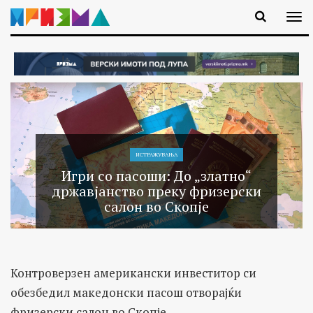
ИСТРАЖУВАЊA
Игри со пасоши: До „златно“
државјанство преку фризерски
салон во Скопје
Контроверзен американски инвеститор си
обезбедил македонски пасош отворајќи
фризерски салон во Скопје