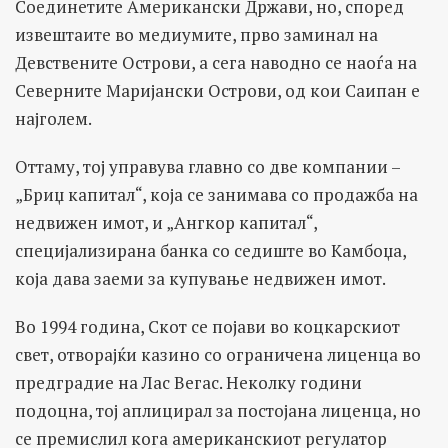
Соединетите Американски Држави, но, според
извештаите во медиумите, прво заминал на
Девствените Острови, а сега наводно се наоѓа на
Северните Маријански Острови, од кои Саипан е
најголем.
Оттаму, тој управува главно со две компании –
„Бриџ капитал“, која се занимава со продажба на
недвижен имот, и „Ангкор капитал“,
специјализирана банка со седиште во Камбоџа,
која дава заеми за купување недвижен имот.
Во 1994 година, Скот се појави во коцкарскиот
свет, отворајќи казино со ограничена лиценца во
предградие на Лас Вегас. Неколку години
подоцна, тој аплицирал за постојана лиценца, но
се премислил кога американскиот регулатор