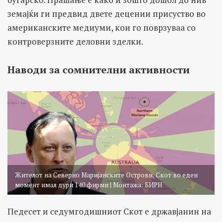
земајќи ги предвид двете децении присуство во
американските медиуми, кои го поврзуваа со
контроверзните деловни зделки.
Наводи за сомнителни активности
Жителот на Северно Маријанските Острови, Скот во еден
момент имал дури 140 фирми | Монтажа: БИРН
Педесет и седумгодишниот Скот е државјанин на