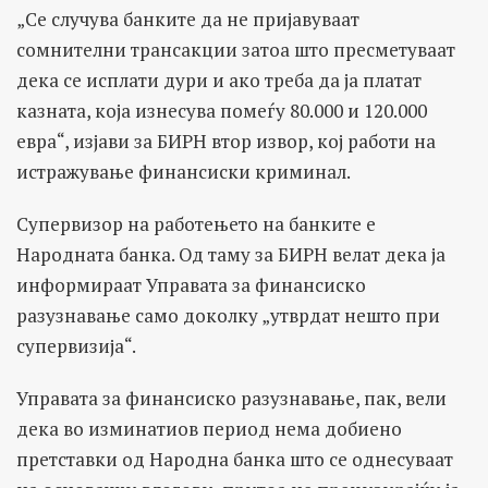
„Се случува банките да не пријавуваат
сомнителни трансакции затоа што пресметуваат
дека се исплати дури и ако треба да ја платат
казната, која изнесува помеѓу 80.000 и 120.000
евра“, изјави за БИРН втор извор, кој работи на
истражување финансиски криминал.
Супервизор на работењето на банките е
Народната банка. Од таму за БИРН велат дека ја
информираат Управата за финансиско
разузнавање само доколку „утврдат нешто при
супервизија“.
Управата за финансиско разузнавање, пак, вели
дека во изминатиов период нема добиено
претставки од Народна банка што се однесуваат