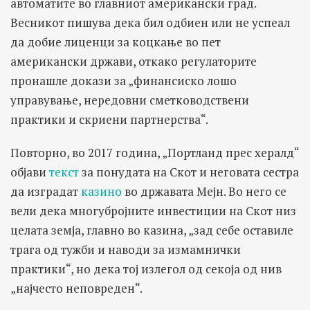
автоматите во главниот американски град.
Весникот пишува дека бил одбиен или не успеал
да добие лиценци за коцкање во пет
американски држави, откако регулаторите
пронашле докази за „финансиско лошо
управување, нередовни сметководствени
практики и скриени партнерства“.
Повторно, во 2017 година, „Портланд прес хералд“
објави
текст
за понудата на Скот и неговата сестра
да изградат
казино
во државата Мејн. Во него се
вели дека многубројните инвестиции на Скот низ
целата земја, главно во казина, „зад себе оставиле
трага од тужби и наводи за измамнички
практики“, но дека тој излегол од секоја од нив
„најчесто неповреден“.