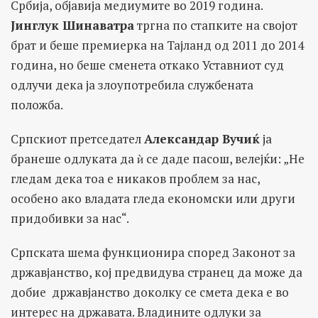
Србија, објавија медиумите во 2019 година.
Јинглук Шинаватра
тргна по стапките на својот
брат и беше премиерка на Тајланд од 2011 до 2014
година, но беше сменета откако Уставниот суд
одлучи дека ја злоупотребила службената
положба.
Српскиот претседател
Александар Вучиќ
ја
бранеше одлуката да ѝ се даде пасош, велејќи: „Не
гледам дека тоа е никаков проблем за нас,
особено ако владата гледа економски или други
придобивки за нас“.
Српската шема функционира според Законот за
државјанство, кој предвидува странец да може да
добие државјанство доколку се смета дека е во
интерес на државата. Владините одлуки за