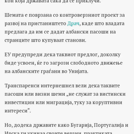
кон која државата сака да се приклучи.
Шемата е поврзана со контроверзниот проект за
развој на пристаништето
Драч
, каде што владата
предлага да им се дадат албански пасоши на
странците што купуваат станови.
ЕУ предупреди дека таквиот предлог, доколку
биде усвоен, ќе го загрози слободното движење
на албанските граѓани во Унијата.
Транспаренси интернешнел вели дека таквите
пасоши или визни шеми „не служат за вистински
инвестиции или миграција, туку за коруптивни
интереси“.
Но, додека државите како Бугарија, Португалија и
Ирска ги укинаа своите верзии, практиката