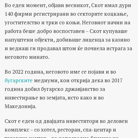
Во еден момент, објави весникот, Скот имал дури
140 фирми регистрирани во секторите коцкање,
угостителство и трки со коњи. Неговиот начин на
работа беше добро воспоставен – Скот купуваше
напуштени објекти, добиваше лиценца за казино
и веднаш ги продавал штом ќе почнела истрага за
неговото минато.
Во 2022 година, неговото име се појави и во
бугарските
медиуми, кои открија дека во 2017
година добил бугарско државјанство за
инвестирање во земјата, исто како и во
Македонија.
Скот е еден од двајцата инвеститори во деловен
комплекс – со хотел, ресторан, спа-центар и