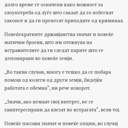
долго време се означени како можност за
злоупотреба од луѓе што сакаат да го избегнат
законот и да ги пренесат приходите од криминал.
Повеќекратните државјанства значат и повеќе
матични броеви, што им отежнува на
истражителите да ги следат парите што се
депонирани во повеќе земји.
„Во такви случаи, многу е тешко да се побара
помош од колеги од други земји, бидејќи
работата е обемна“, ни рече изворот.
„Значи, ако немаат свој интерес, не се
заинтересирани да влезат во истрагата“, вели тој.
Повеќе пасоши значат и повеќе опции, во случај