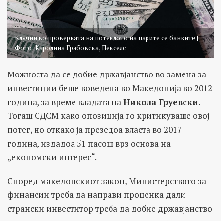
Клучни во проверката на потеклото на парите се банките |
Фото: Каролина Грабовска, Пекселс
Можноста да се добие државјанство во замена за
инвестиции беше воведена во Македонија во 2012
година, за време владата на
Никола Груевски
.
Тогаш СДСМ како опозиција го критикуваше овој
потег, но откако ја презедоа власта во 2017
година, издадоа 51 пасош врз основа на
„економски интерес“.
Според македонскиот закон, Министерството за
финансии треба да направи проценка дали
странски инвеститор треба да добие државјанство