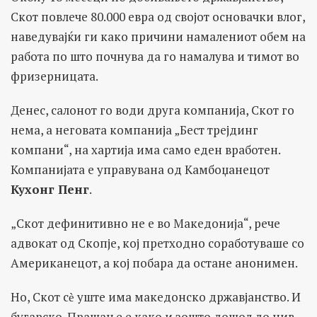
Скот повлече 80.000 евра од својот основачки влог,
наведувајќи ги како причини намалениот обем на
работа по што почнува да го намалува и тимот во
фризерницата.
Денес, салонот го води друга компанија, Скот го
нема, а неговата компанија „Бест трејдинг
компани“, на хартија има само еден вработен.
Компанијата е управувана од Камбоџанецот
Кухонг Пенг
.
„Скот дефинитивно не е во Македонија“, рече
адвокат од Скопје, кој претходно соработуваше со
Американецот, а кој побара да остане анонимен.
Но, Скот сѐ уште има македонско државјанство. И
бугарско. Прашање е како и зошто дошол до нив