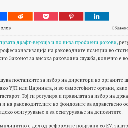
толов
Објавено 
првата драфт-верзија и по низа пробиени рокови,
регу
професионализација на раководните позиции во стот
но Законот за висока раководна служба, конечно е в
ува постапките за избор на директори во органите ш
ако УЈП или Царината, и во самостојните органи, како
тастарот. Тој ги регулира и правилата за избор на држ
 и на раководителите во фондовите за здравствено о
идско осигурување и за осигурување на депозитите.
мплицитно е дел од реформите поврзани со ЕУ, зашто,