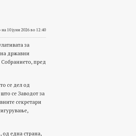
на 10 јуни 2026 во 12:40
лативата за
ина државни
о Собранието, пред
то се дел од
 што се Заводот за
авните секретари
сигурување,
 од една страна,