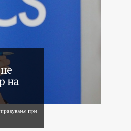
 не
р на
 управување при