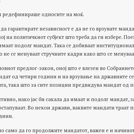
и редефинираше односите на моќ.
да гарантирате независност е да не го врзувате манда
ој на политичкиот субјект што треба да ги избере. Пое
имаат подолг мандат. Така се добиваат институциона
 не се менуваат стручните кадри како што се менуваа
овиот предлог-закон, оној што е влезен во Собраниет
ндат од четири години и на врзување на државните се
та, така што за сите позиции предвидува мандат од п
итивно, иако јас би сакала да имаат и подолг мандат, 
стапуваат. Во некои држави, ваквите мандати траат по
дини.
но само да го продолжите мандатот, важен е и начинот