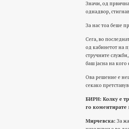
Значи, од првична
однадвор, стигна
За нас тоа беше п
Сега, во последна
од кабинетот на п
стручните служби,
баш јасна на кого
Ова решение е неш
секако претставув
БИРН: Колку е т
го коментирате 
Мирчевска:
За жа
назадување во дел