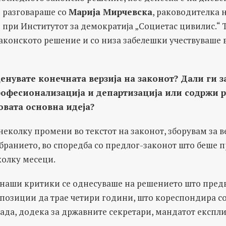
 разговараше со
Марија Мирчевска
, раководителка 
при Институтот за демократија „Социетас цивилис.“ 
законското решение и со низа забелешки учествуваше в
ценувате конечната верзија на законот? Дали ги 
офесионализација и департизација или содржи р
овата основна идеја?
еколку промени во текстот на законот, зборувам за ве
ранието, во споредба со предлог-законот што беше п
колку месеци.
 наши критики се однесуваше на решението што пре
 позиции да трае четири години, што кореспондира с
лада, додека за државните секретари, мандатот експл
.