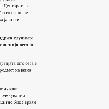
на Центарот за
Таа го следеше
о јавните
задржа клучните
ешенија што ја
рзијата што сега е
редмет на јавна
двидуваше
о очекуваниот
ицитно беше врзан