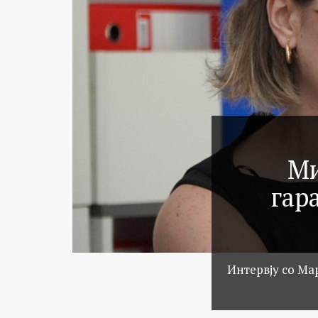
Ми
гар
Интервју со Ма