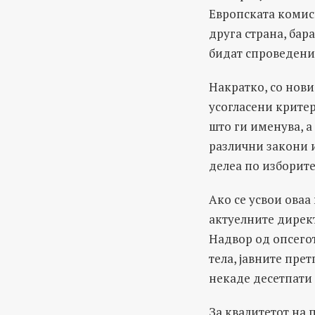
Европската комис
друга страна, бар
бидат спроведени
Накратко, со нови
усогласени критер
што ги именува, а
различни закони 
делеа по изборите
Ако се усвои оваа
актуелните директ
Надвор од опсегот
тела, јавните пре
некаде десетпати 
За квалитетот на 