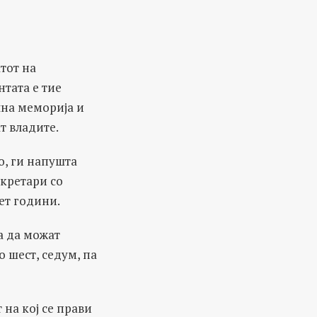
тот на
нтата е тие
лна меморија и
т владите.
о, ги напушта
кретари со
ет години.
за да можат
 шест, седум, па
 на кој се прави