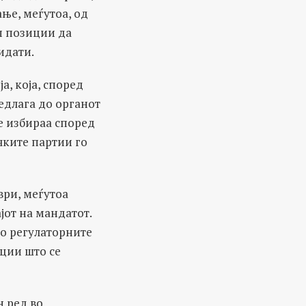
ње, меѓутоа, од
ип позиции да
идати.
а, која, според
едлага до органот
се избираа според
чките партии го
ври, меѓутоа
јот на мандатот.
во регулаторните
иции што се
н ред во