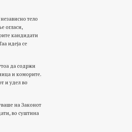
 независно тело
е огласи,
брите кандидати
Таа идеја се
утоа да содржи
ница и коморите.
т и удел во
куваше на Законот
дати, во суштина