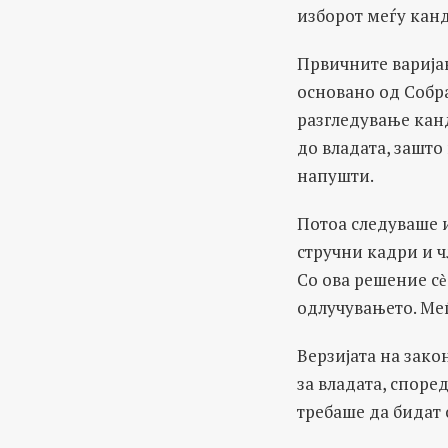
изборот меѓу кан
Првичните варија
основано од Собра
разгледување кан
до владата, зашто 
напушти.
Потоа следуваше и
стручни кадри и 
Со ова решение с
одлучувањето. Меѓ
Верзијата на зако
за владата, споре
требаше да бидат 