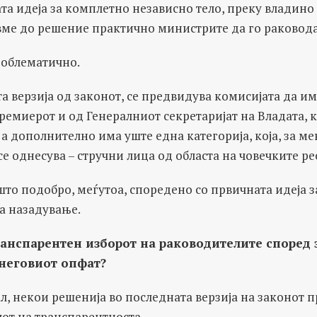
та идеја за комплетно независно тело, преку владино 
вме до решение практично министрите да го раковода
роблематично.
та верзија од законот, се предвидува комисијата да и
ремиерот и од Генералниот секретаријат на Владата, 
 а дополнително има уште една категорија, која, за ме
 се однесува – стручни лица од областа на човечките ре
то подобро, меѓутоа, споредено со првичната идеја з
а назадување.
ранспарентен изборот на раководителите според 
неговиот опфат?
л, некои решенија во последната верзија на законот п
от на транспарентноста.