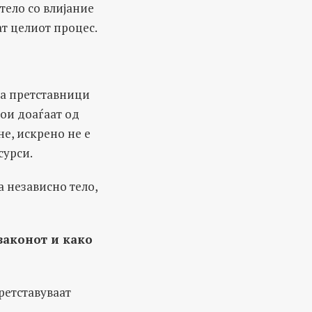
тело со влијание
т целиот процес.
ма претставници
кои доаѓаат од
не, искрено не е
сурси.
а независно тело,
законот и како
ретставуваат