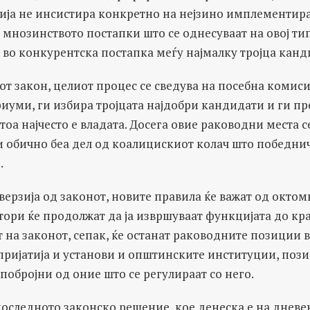
ија не инсистира конкретно на нејзино имплементира
а мнозинството постапки што се однесуваат на овој т
 во конкурентска постапка меѓу најмалку тројца канд
от закон, целиот процес се сведува на посебна комисиј
иуми, ги избира тројцата најдобри кандидати и ги пр
 тоа најчесто е владата. Досега овие раководни места 
и обично беа дел од коалицискиот колач што победни
.
 верзија од законот, новите правила ќе важат од октом
ори ќе продолжат да ја извршуваат функцијата до кра
 на законот, сепак, ќе останат раководните позиции 
тпријатија и установи и општинските институции, поз
побројни од оние што се регулираат со него.
последното законско решение, кое денеска е на дневе