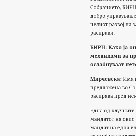
Собранието, БИРН
добро управување 
целиот развој на 
расправи.
БИРН: Како ја о
механизми за пр
ослабнуваат нег
Мирчевска:
Има н
предложена во Соб
расправа пред не
Една од клучните
мандатот на овие
мандат на една в
со оној на владата