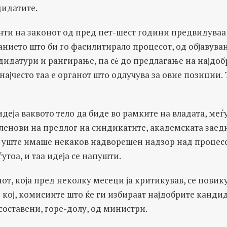
дидатите.
нти на законот од пред пет-шест години предвидуваа
нието што би го фасилитирало процесот, од објавувањ
дидатури и рангирање, па сѐ до предлагање на најдо
најчесто таа е органот што одлучува за овие позиции. 
деја ваквото тело да биде во рамките на владата, меѓ
членови на предлог на синдикатите, академската заед
ѐ уште имаше некаков надворешен надзор над процесо
утоа, и таа идеја се напушти.
нот, која пред неколку месеци ја критикував, се пови
д кој, комисиите што ќе ги избираат најдобрите канди
составени, горе-долу, од министри.