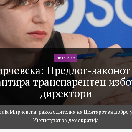
ИНТЕРВЈУА
рчевска: Предлог-законот
антира транспарентен избо
директори
рија Мирчевска, раководителка на Центарот за добро
Институтот за демократија