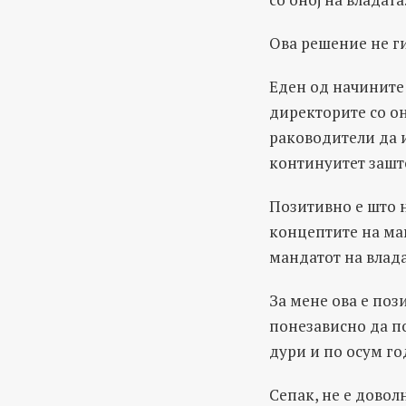
Ова решение не г
Еден од начините 
директорите со он
раководители да 
континуитет зашто
Позитивно е што н
концептите на ма
мандатот на влада
За мене ова е поз
понезависно да по
дури и по осум го
Сепак, не е довол