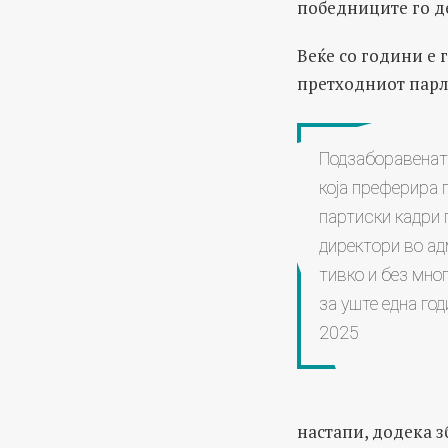
победниците го де
Веќе со години е 
претходниот парла
Подзаборавенат
која преферира
партиски кадри 
директори во ад
тивко и без мно
за уште една год
2025
настапи, додека з