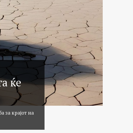
та ќе
а за крајот на