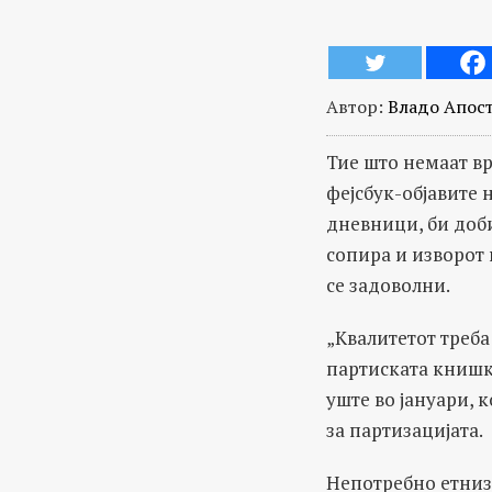
Автор:
Владо Апос
Тие што немаат вр
фејсбук-објавите 
дневници, би доби
сопира и изворот
се задоволни.
„Квалитетот треба
партиската книшка
уште во јануари, к
за партизацијата.
Непотребно етниз