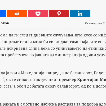
толов
Објавено на 31
еме да ги следат дневните случувања, што кусо се и
на порталите или можеби ги гледаат само најавите во 
ле искривена слика дека со укинувањето на етничкио
 на проблемите во јавната администрација од чии усл
 да ја води Македонија напред, а не балансерот, Баде
“, ова е ставoт на актуелниот премиер
Христијан М
ој сега ја обои дебатата околу балансерот, од која цел
ираната и емотивно набиена расправа за подобра ад