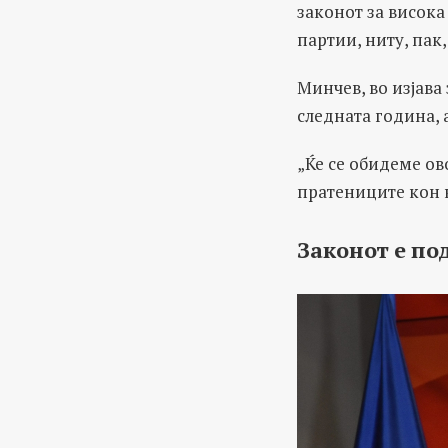
законот за висока
партии, ниту, пак,
Минчев, во изјава
следната година, а
„Ќе се обидеме ов
пратениците кон к
Законот
е
по