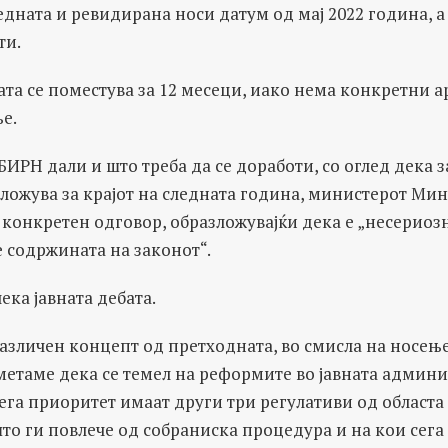
едната и ревидирана носи датум од мај 2022 година, а
ти.
ата се поместува за 12 месеци, иако нема конкретни а
е.
ИРН дали и што треба да се доработи, со оглед дека з
одложува за крајот на следната година, министерот Мин
 конкретен одговор, образложувајќи дека е „несериоз
 содржината на законот“.
ека јавната дебата.
азличен концепт од претходната, во смисла на носењ
метаме дека се темел на реформите во јавната админи
 сега приоритет имаат други три регулативи од областа 
о ги повлече од собраниска процедура и на кои сега 