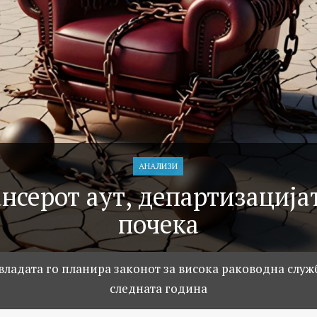
АНАЛИЗИ
нсерот аут, департизација
почека
 владата го планира законот за висока раководна служб
следната година