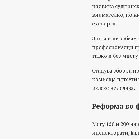
надвика суштинск
внимателно, по н
експерти.
Затоа и не забеле
професионалци пр
тивко и без многу
Станува збор за п
комисија потсети
излезе неделава.
Реформа во 
Меѓу 150 и 200 на
инспекторати, јав