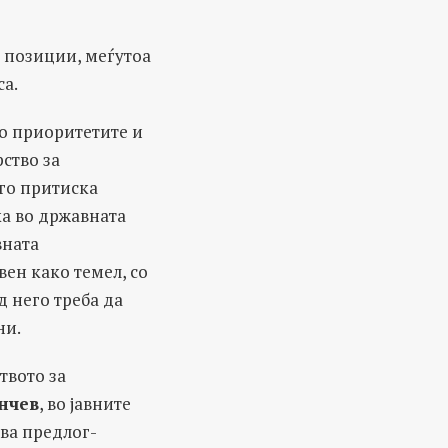
е позиции, меѓутоа
са.
во приоритетите и
ство за
го притиска
ка во државната
вната
вен како темел, со
 него треба да
ни.
твото за
нчев
, во јавните
ува предлог-