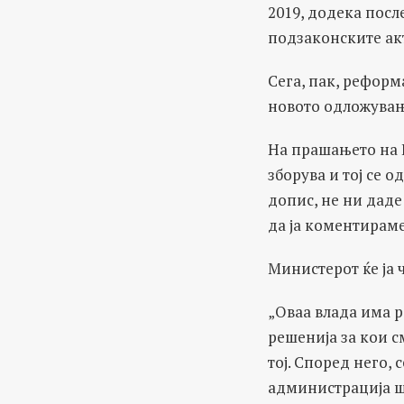
2019, додека посл
подзаконските ак
Сега, пак, реформ
новото одложувањ
На прашањето на Б
зборува и тој се 
допис, не ни даде
да ја коментираме
Министерот ќе ја ч
„Оваа влада има р
решенија за кои с
тој. Според него,
администрација шт