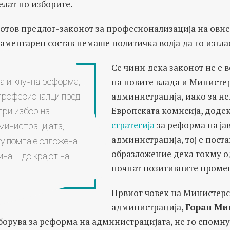
лат по изборите.
готов предлог-законот за професионализација на ови
ментарен состав немаше политичка волја да го изгла
Се чини дека законот не е 
на новите влада и Министер
а и клучна реформа,
администрација, иако за не
 професионалци пред
Европската комисија, доде
при избор на
стратегија
за реформа на ја
министрацијата,
администрација, тој е поста
гу помпа е одложена
образложение дека токму од
ина – до крајот на
почнат позитивните проме
Првиот човек на Министерс
администрација,
Горан
Ми
борува за реформа на администрацијата, не го спомн