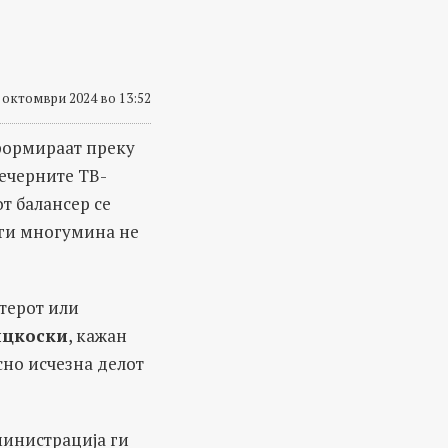
 октомври 2024 во 13:52
нформираат преку
вечерните ТВ-
т балансер се
уги многумина не
нтерот или
ицкоски
, кажан
осно исчезна делот
министрација ги