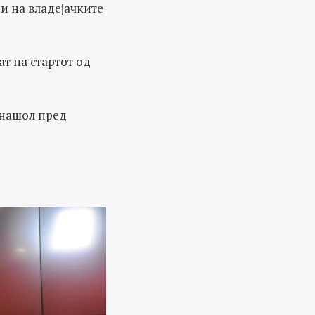
ми на владејачките
ат на стартот од
е нашол пред