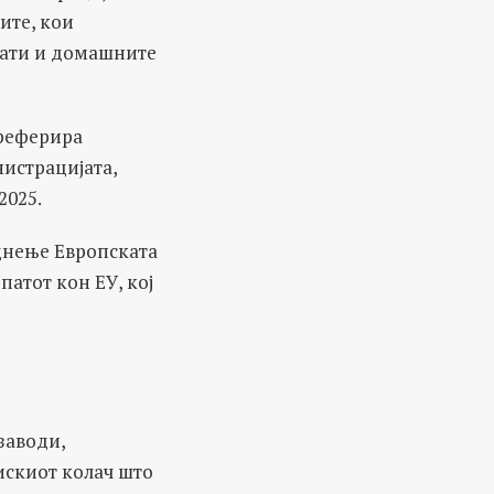
ите, кои
рати и домашните
преферира
истрацијата,
2025.
оцнење Европската
патот кон ЕУ, кој
заводи,
искиот колач што