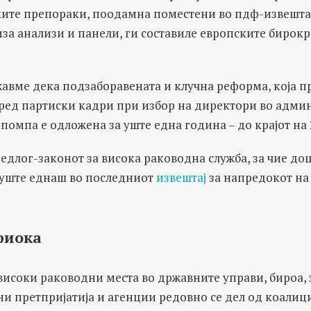
ите препораки, поодамна поместени во пдф-извешта
иза анализи и панели, ги составиле европските бирок
жавме дека подзаборавената и клучна реформа, која 
ед партиски кадри при избор на директори во админ
 помпа е одложена за уште една година – до крајот на 
редлог-законот за висока раководна служба, за чие д
 уште еднаш во последниот
извештај
за напредокот на 
фиока
јвисоки раководни места во државните управи, бироа, 
ни претпријатија и агенции редовно се дел од коалиц