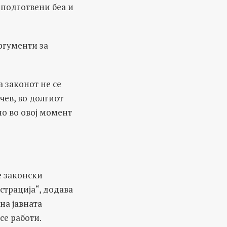
 подготвени беа и
ргументи за
а законот не се
чев, во долгиот
но во овој момент
е законски
страција“, додава
на јавната
се работи.