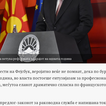
а ветува реформата за крајот на идната година
ести на Фејсбук, веројатно веќе не помнат, дека по б
одина, во власта постоеше ентузијазам за професиона
, меѓутоа еланот драматично спласна по француското
 предлог-законот за раководна служба е напишана ток