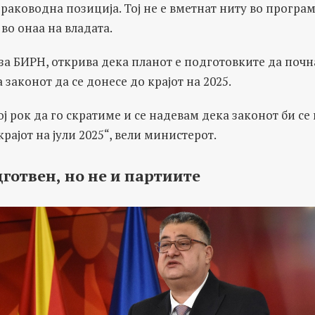
 раководна позиција. Тој не е вметнат ниту во програ
 во онаа на владата.
 за БИРН, открива дека планот е подготовките да почн
 законот да се донесе до крајот на 2025.
ој рок да го скратиме и се надевам дека законот би с
рајот на јули 2025“, вели министерот.
дготвен
,
но
не
и
партиите