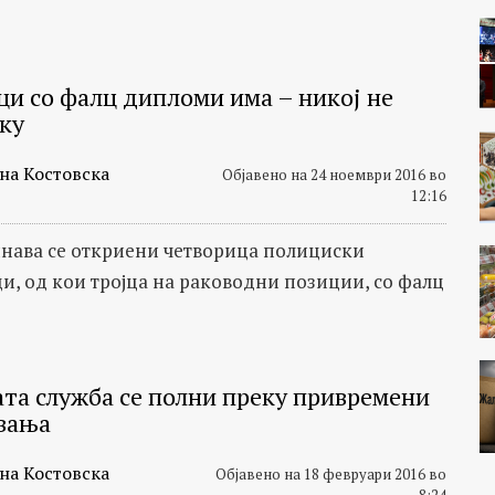
ци со фалц дипломи има – никој не
лку
на Костовска
Објавено на 24 ноември 2016 во
12:16
нава се откриени четворица полициски
и, од кои тројца на раководни позиции, со фалц
та служба се полни преку привремени
вања
на Костовска
Објавено на 18 февруари 2016 во
8:24