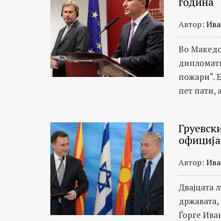
година
Автор:
Ива
Во Македо
дипломати
пожари“. 
пет пати, 
Груевск
официја
Автор:
Ива
Двајцата 
државата,
Ѓорге Иван