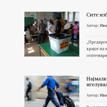
Сите изб
Автор:
Ива
„Предврем
крајот на 
септември
Најмалк
иселува
Автор:
Ива