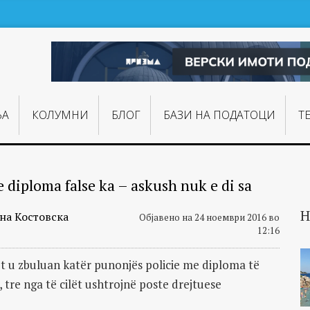
ЊA
КОЛУМНИ
БЛОГ
БАЗИ НА ПОДАТОЦИ
Т
e diploma false ka – askush nuk e di sa
Н
на Костовска
Објавено на 24 ноември 2016 во
12:16
t u zbuluan katër punonjës policie me diploma të
a, tre nga të cilët ushtrojnë poste drejtuese