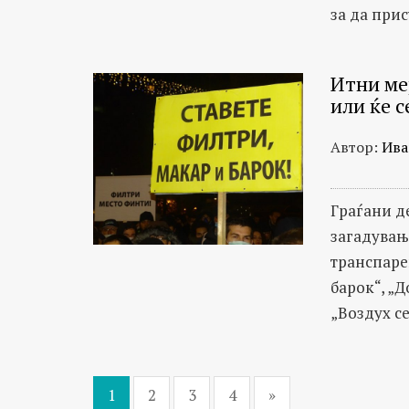
за да прис
Итни ме
или ќе с
Автор:
Ива
Граѓани д
загадувањ
транспаре
барок“, „Д
„Воздух сег
1
2
3
4
»