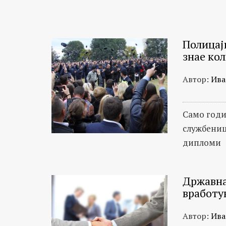
Полицај
знае ко
Автор:
Ива
Само годи
службениц
дипломи
Државна
вработу
Автор:
Ива