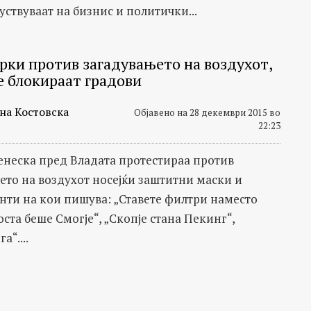
уствуваат на бизнис и политички...
рки против загадувањето на воздухот,
е блокираат градови
на Костовска
Објавено на 28 декември 2015 во
22:23
енеска пред Владата протестираа против
ето на воздухот носејќи заштитни маски и
нти на кои пишува: „Ставете филтри наместо
оста беше Смогје“, „Скопје стана Пекинг“,
а“....