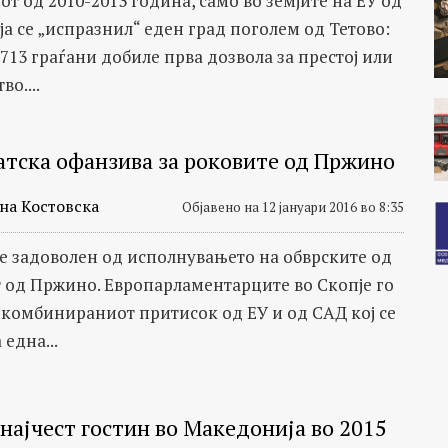
т од 2010-2013 година, само во земјите на ЕУ од
а се „испразнил“ еден град поголем од Тетово:
713 граѓани добиле прва дозвола за престој или
во....
тска офанзива за роковите од Пржино
на Костовска
Објавено на 12 јануари 2016 во 8:35
 е задоволен од исполнувањето на обврските од
 од Пржино. Европарламентарците во Скопје го
 комбинираниот притисок од ЕУ и од САД кој се
 една...
најчест гостин во Македонија во 2015