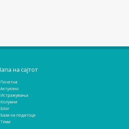
апа на сајтот
Почетна
Актуелно
Истражувањa
Колумни
Блог
Бази на податоци
Теми