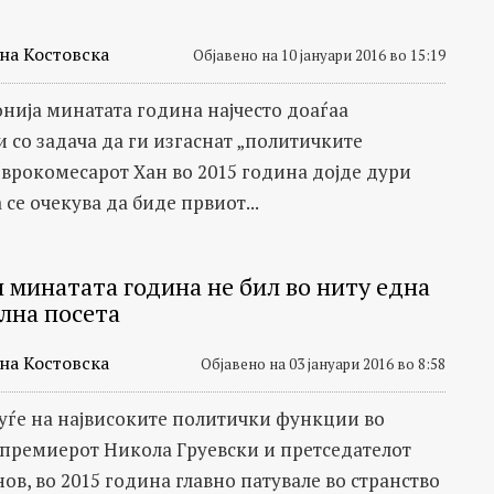
на Костовска
Објавено на 10 јануари 2016 во 15:19
нија минатата година најчесто доаѓаа
 со задача да ги изгаснат „политичките
Еврокомесарот Хан во 2015 година дојде дури
а се очекува да биде првиот...
и минатата година не бил во ниту една
лна посета
на Костовска
Објавено на 03 јануари 2016 во 8:58
луѓе на највисоките политички функции во
 премиерот Никола Груевски и претседателот
ов, во 2015 година главно патувале во странство