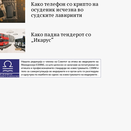
Како телефон со крипто на
осуденик исчезна во
судските лавиринти
Како падна тендерот со
„Икарус“