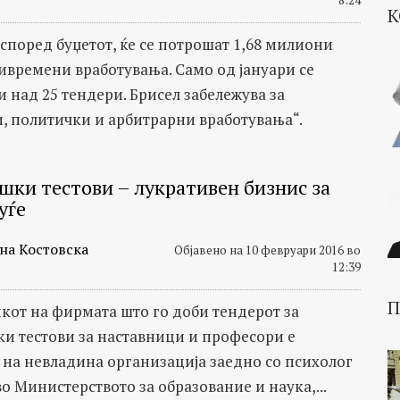
К
 според буџетот, ќе се потрошат 1,68 милиони
ривремени вработувања. Само од јануари се
 над 25 тендери. Брисел забележува за
, политички и арбитрарни вработувања“.
шки тестови – лукративен бизнис за
уѓе
на Костовска
Објавено на 10 февруари 2016 во
12:39
П
кот на фирмата што го доби тендерот за
и тестови за наставници и професори е
 на невладина организација заедно со психолог
о Министерството за образование и наука,...