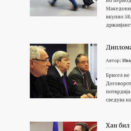
Во периодо
Македониј
вкупно 58.
државјанст
Диплома
Автор:
Ива
Брисел не
Договорот
потврдија
сведува на
Хан бил 