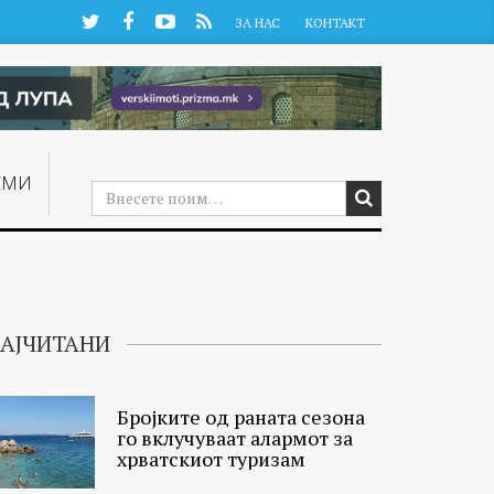
Twitter
Facebook
YouTube
RSS
ЗА НАС
КОНТАКТ
ЕМИ
АЈЧИТАНИ
Бројките од раната сезона
го вклучуваат алармот за
хрватскиот туризам