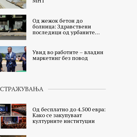
МНТ
Од жежок бетон до
болница: Здравствени
последици од урбаните
топлински острови
Увид во работите – владин
маркетинг без повод
ИСТРАЖУВАЊА
Од бесплатно до 4.500 евра:
Како се закупуваат
културните институции