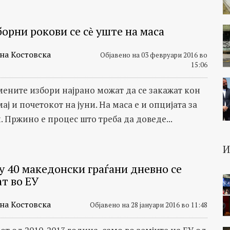
орни рокови се сѐ уште на маса
на Костовска
Објавено на 03 февруари 2016 во
15:06
ените избори најрано можат да се закажат кон
мај и почетокот на јуни. На маса е и опцијата за
. Пржино е процес што треба да доведе...
у 40 македонски граѓани дневно се
ат во ЕУ
на Костовска
Објавено на 28 јануари 2016 во 11:48