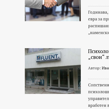
Годинава,
евра за п
распишани
„наменски
Психоло
„свои“ л
Автор:
Ива
Сопствени
психолошк
управител
вработен в