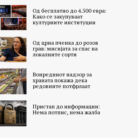
Од бесплатно до 4.500 евра:
Како се закупуваат
културните институции
Од црна пченка до розов
грав: мисијата за спас на
локалните сорти
Вонредниот надзор за
храната покажа дека
редовните потфрлаат
Пристап до информации:
Нема потпис, нема жалба