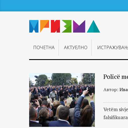
ПОЧЕТНА
АКТУЕЛНО
ИСТРАЖУВА
Policë m
Автор:
Ива
Vetëm sivje
falsifikuar