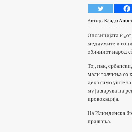
Автор:
Владо Апос
Опозицијата и „ог
медиумите и соци
обичниот народ с
Тој, пак, ербапск
мали голчиња со к
дека само уште за
му ја дарува на р
провокација.
На Илинденска бр.
прашања.