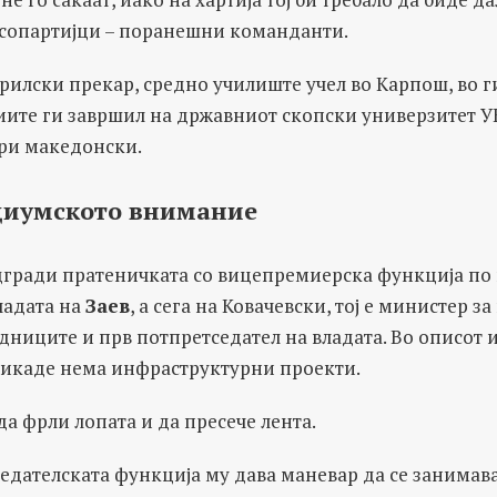
 сопартијци – поранешни команданти.
ерилски прекар, средно училиште учел во Карпош, во 
иите ги завршил на државниот скопски универзитет 
ри македонски.
диумското внимание
дгради пратеничката со вицепремиерска функција по 
ладата на
Заев
, а сега на Ковачевски, тој е министер 
дниците и прв потпретседател на владата. Во описот 
никаде нема инфраструктурни проекти.
да фрли лопата и да пресече лента.
едателската функција му дава маневар да се занимава