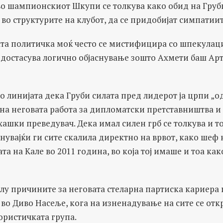
о шампионскиот Шкупи се толкува како обид на Груби
е во структурите на клубот, да се придобијат симпатии
ата политичка моќ често се мистифицира со шпекулац
достасува логично објаснување зошто Ахмети баш Арт
о линијата дека Груби силата пред лидерот ја црпи „
 на неговата работа за дипломатски претставништва и
ашки преведувач. Дека имал силен грб се толкува и то
нувајќи ги сите скалила директно на врвот, како шеф 
та на Кале во 2011 година, во која тој имаше и тоа ка
у причините за неговата стеларна партиска кариера 
 во Диво Насеље, кога на изненадување на сите се отк
ористичката група.