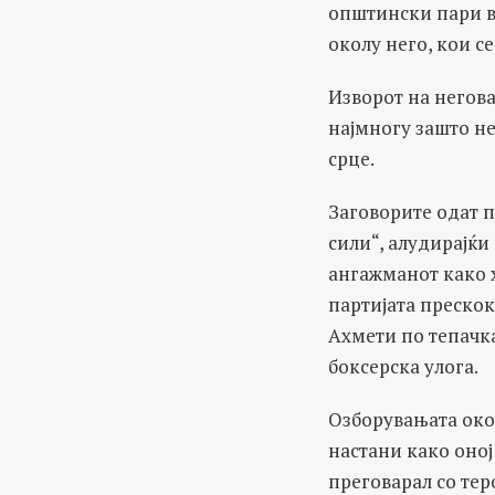
општински пари в
околу него, кои с
Изворот на негов
најмногу зашто не
срце.
Заговорите одат п
сили“, алудирајќи
ангажманот како х
партијата прескок
Ахмети по тепачка
боксерска улога.
Озборувањата окол
настани како оној
преговарал со тер