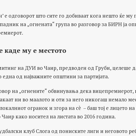
ан’ е одговорот што сите го добиваат кога нешто ќе му 
падник на „огнената“ група во разговор за БИРН ја о
ремиерот.
е каде му е местото
тинг на ДУИ во Чаир, предводен од Груби, целеше д
во една од најважните општини за партијата.
овор на „огнените“ обвинувања дека вицепремиерот,
сакаат ни во маалото и оти за него никогаш немало ме
локалниот огранок и згора на сè – баш тој е лицето на
 Чаир како носител на листата во 2016 година.
удбалски клуб Слога од пониските лиги и неговото р