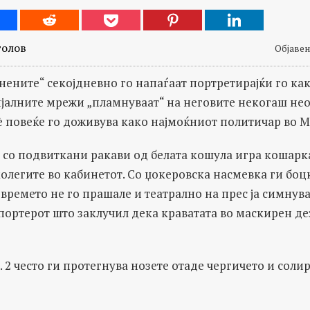
толов
Објавено
нените“ секојдневно го напаѓаат портретирајќи го как
јалните мрежи „пламнуваат“ на неговите некогаш нео
è повеќе го доживува како најмоќниот политичар во М
и, со подвиткани ракави од белата кошула игра кошарк
олегите во кабинетот. Со џокеровска насмевка ги бо
 времето не го прашале и театрално на прес ја симнув
епортерот што заклучил дека краватата во маскирен де
 2 често ги протегнува нозете отаде чергичето и солир