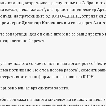
авни измени, втора точка – распуштање на Собраниет
ека влезат, нека гласаат“, ова првиот вицепремиер
Арт
 понуди на пратениците од ВМРО-ДПМНЕ, откривајќи 
о премиерот
Димитар Ковачевски
и со лидерот
Али А
те сопартијци, дел од оние што и не се баш директно
, саркастично ќе речат:
ува пенкалото со кое го потпишал договорот со ‘Бехтел 
нема потпишано. Не е тоа негова работа“, коментираш
тегративците во неформален разговор со БИРН.
риозно влијае врз сликата за него.
ебна сондажа на јавното мислење да се заклучи дека 
е го сакаат, иако на хартија тој би требало да биде 