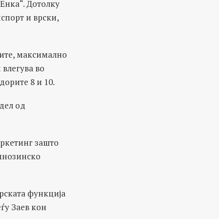
 Енка“. Дотолку
спорт и врски,
лите, максимално
 влегува во
дорите 8 и 10.
 дел од
аркетинг зашто
 мнозинско
рската функција
еѓу Заев кон