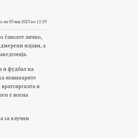
 на 03 мај 2023 во 12:29
о ѓаволот лично,
дмерени изјави, а
акедонија.
а и фудбал на
цка новинарите
а вратоврската и
зен е воена
а за клучни