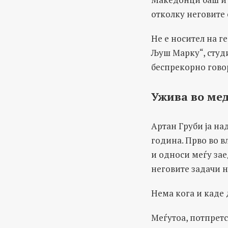
отколку неговите
Не е носител на г
Љуш Марку“, студ
беспрекорно гово
Ужива во ме
Артан Груби ја на
година. Прво во в
и односи меѓу зае
неговите задачи 
Нема кога и каде 
Меѓутоа, потпретс