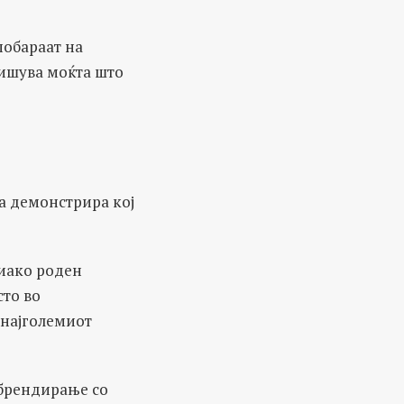
побараат на
пишува моќта што
а демонстрира кој
 иако роден
сто во
 најголемиот
ебрендирање со