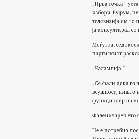
„Прва точка – уст
избори. Бујрум, н
телевизија им го
ја консултирал с
Меѓутоа, седокоси
партискиот раскол
„Чаламџија!“
„Се фали дека го ч
всушност, ништо 
функционер на ин
Фаленичарењето се
Не е потребна пос
Македонци баш и н