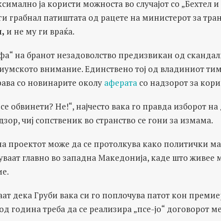
ксимално ја користи можноста во случајот со „Бехтел и
ги грабнал патиштата од рацете на министерот за тран
,
и не му ги враќа.
фа“ на бранот незадоволство предизвикан од сканда
иумското внимание. Единствено тој од владиниот тим
рава со новинарите околу
аферата
со надзорот за кори
 се обвинети? Не!“, најчесто вака го правда изборот на
зор, чиj сопственик во странство се гони за измама.
на проектот може да се протолкува како политички м
уваат главно во западна Македонија, каде што живее
ие.
ат дека Груби вака си го поплочува патот кон премие
од година треба да се реализира „псе-јо“ договорот м