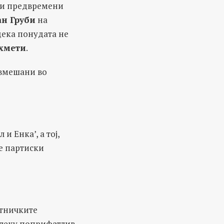
о и предвремени
ан Груби
на
дека понудата не
хмети
.
 вмешани во
и Енка’, а тој,
е партиски
етничките
далеку поприфатлив