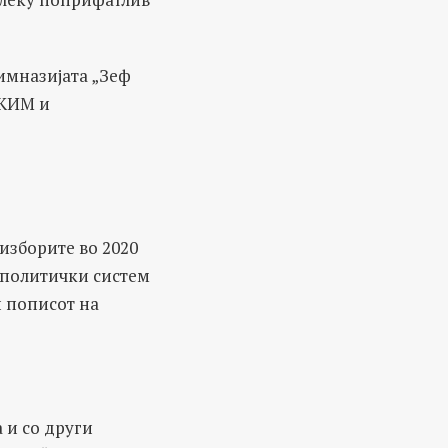
гимназијата „Зеф
УКИМ и
изборите во 2020
за политички систем
и пописот на
 и со други