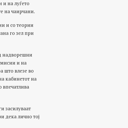
 и на луѓето
те на чаирчани.
ии и со теории
ана го зел при
од надворешни
 мисии и на
а што влезе во
на кабинетот на
ко впечатлива
ги засилуваат
ри дека лично тој