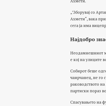
Ахмети.
„’Зборувај со Арт
Ахмети“, вака при
сега ја има вицеп
Најдобро зна
Неодамнешниот ми
е кој на улиците 
Собирот беше одг
чаирчанец, не го 
раководството на 
партиски пораз во
Спасувањето на ф