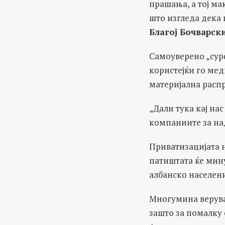
прашања, а тој ма
што изгледа дека 
Благој Бочварски
Самоуверено „сур
користејќи го мед
материјална расп
„Дали тука кај нас
компаниите за над
Приватизацијата 
патиштата ќе мин
албанско населен
Многумина верува
зашто за помалку 