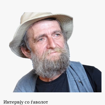
Интервју со ѓаволот