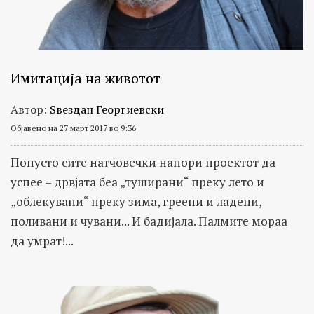
Имитација на животот
Автор:
Ѕвездан Георгиевски
Објавено на 27 март 2017 во 9:36
Попусто сите натчовечки напори проектот да
успее – дрвјата беа „туширани“ преку лето и
„облекувани“ преку зима, греени и ладени,
поливани и чувани... И бадијала. Палмите мораа
да умрат!...