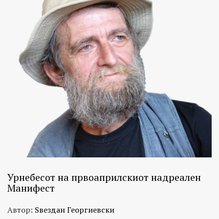
Урнебесот на првоаприлскиот надреален
Mанифест
Автор:
Ѕвездан Георгиевски