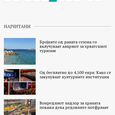
НАЈЧИТАНИ
Бројките од раната сезона го
вклучуваат алармот за хрватскиот
туризам
Од бесплатно до 4.500 евра: Како се
закупуваат културните институции
Вонредниот надзор за храната
покажа дека редовните потфрлаат