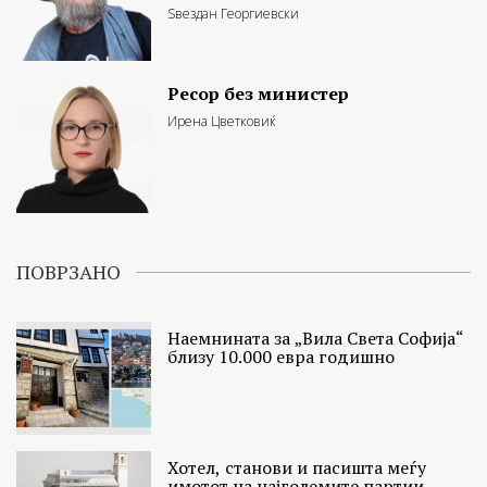
Ѕвездан Георгиевски
Ресор без министер
Ирена Цветковиќ
ПОВРЗАНО
Наемнината за „Вила Света Софија“
близу 10.000 евра годишно
Хотел, станови и пасишта меѓу
имотот на најголемите партии