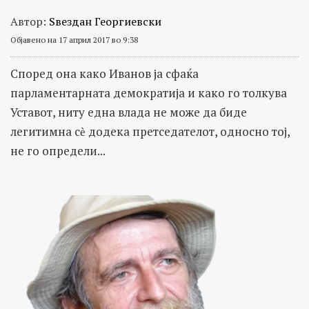
Автор:
Ѕвездан Георгиевски
Објавено на 17 април 2017 во 9:38
Според она како Иванов ја сфаќа
парламентарната демократија и како го толкува
Уставот, ниту една влада не може да биде
легитимна сѐ додека претседателот, односно тој,
не го определи...