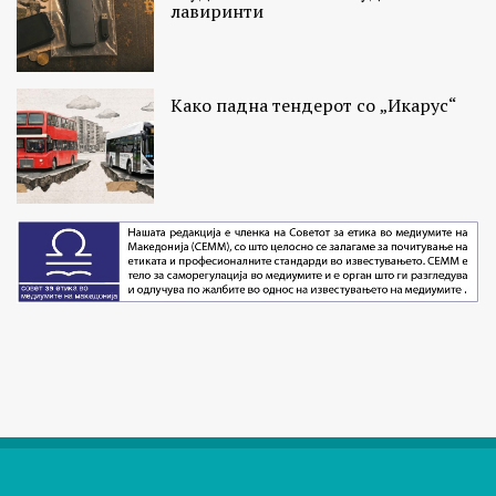
лавиринти
Како падна тендерот со „Икарус“