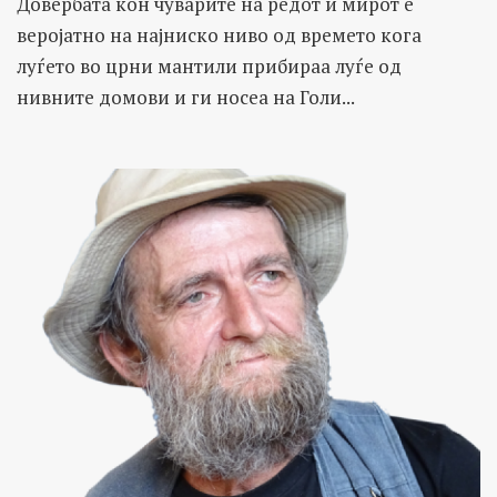
Довербата кон чуварите на редот и мирот е
веројатно на најниско ниво од времето кога
луѓето во црни мантили прибираа луѓе од
нивните домови и ги носеа на Голи...