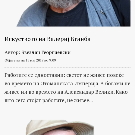
Искуството на Валериј Бганба
Автор:
Ѕвездан Георгиевски
Објавено на 15 мај 2017 во 9:09
Работите се едноставни: светот не живее повеќе
во времето на Отоманската Империја. А богами не
живее ни во времето на Александар Велики. Како
што сега стојат работите, не живее...