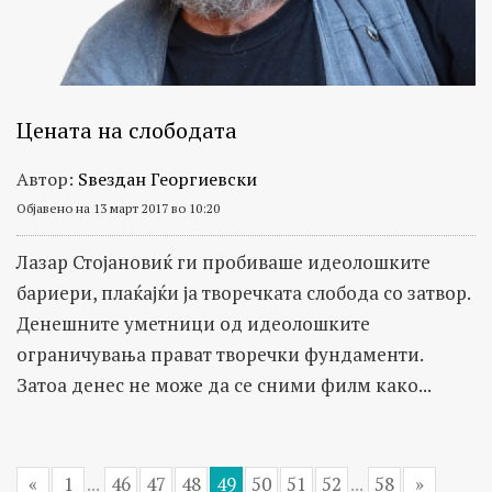
Цената на слободата
Автор:
Ѕвездан Георгиевски
Објавено на 13 март 2017 во 10:20
Лазар Стојановиќ ги пробиваше идеолошките
бариери, плаќајќи ја творечката слобода со затвор.
Денешните уметници од идеолошките
ограничувања прават творечки фундаменти.
Затоа денес не може да се сними филм како...
«
1
...
46
47
48
49
50
51
52
...
58
»