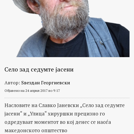
Село зад седумте јасени
Автор:
Ѕвездан Георгиевски
Објавено на 24 април 2017 во 9:17
Насловите на Славко Јаневски „Село зад седумте
јасени“ и „Улица“ хируршки прецизно го
одредуваат моментот во кој денес се наоѓа
македонското општество