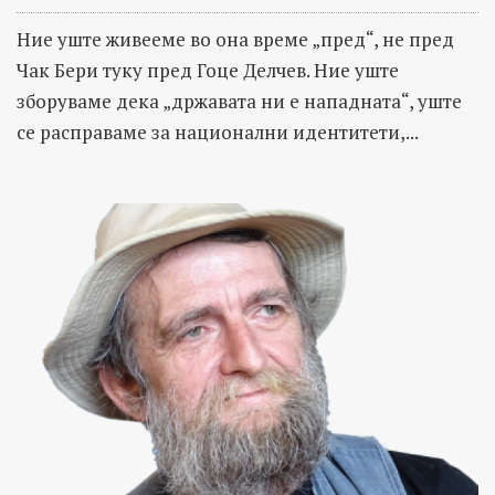
Ние уште живееме во она време „пред“, не пред
Чак Бери туку пред Гоце Делчев. Ние уште
зборуваме дека „државата ни е нападната“, уште
се расправаме за национални идентитети,...