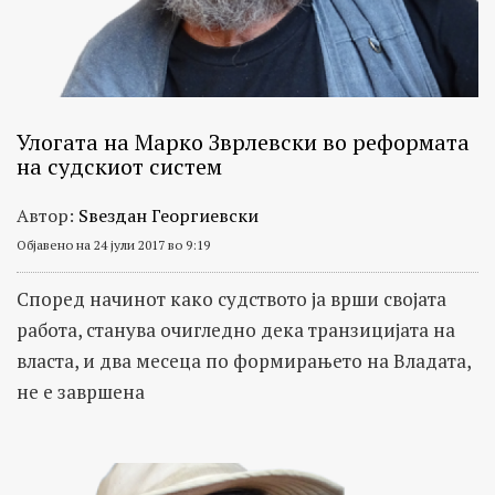
Улогата на Марко Зврлевски во реформата
на судскиот систем
Автор:
Ѕвездан Георгиевски
Објавено на 24 јули 2017 во 9:19
Според начинот како судството ја врши својата
работа, станува очигледно дека транзицијата на
власта, и два месеца по формирањето на Владата,
не е завршена