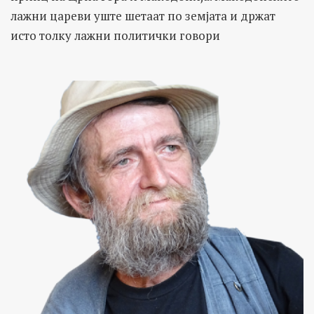
лажни цареви уште шетаат по земјата и држат
исто толку лажни политички говори