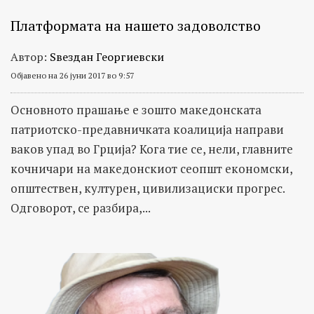
Платформата на нашето задоволство
Автор:
Ѕвездан Георгиевски
Објавено на 26 јуни 2017 во 9:57
Основното прашање е зошто македонската
патриотско-предавничката коалиција направи
ваков упад во Грција? Кога тие се, нели, главните
кочничари на македонскиот сеопшт економски,
општествен, културен, цивилизациски прогрес.
Одговорот, се разбира,...