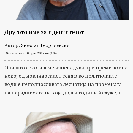
Другото име за идентитетот
Автор:
Ѕвездан Георгиевски
Објавено на 10 јули 2017 во 9:04
Она што секогаш ме изненадува при преминот на
некој од новинарскиот еснаф во политичките
води е неподносливата леснотија на промената
на парадигмата на која долги години ѝ служеле