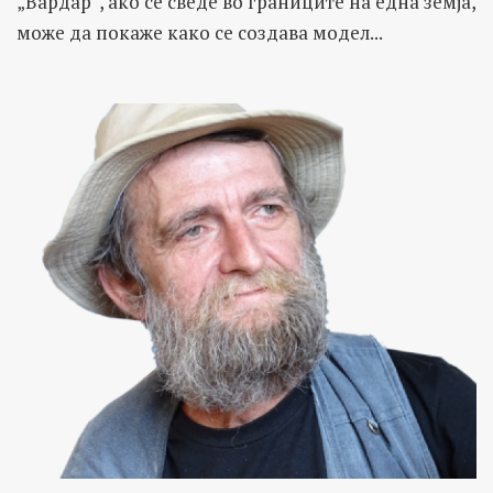
„Вардар“, ако се сведе во границите на една земја,
може да покаже како се создава модел...