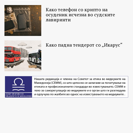
Како телефон со крипто на
осуденик исчезна во судските
лавиринти
Како падна тендерот со „Икарус“