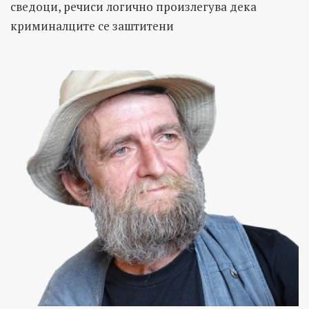
сведоци, речиси логично произлегува дека
криминалците се заштитени