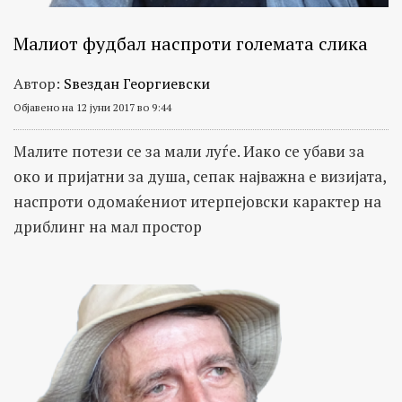
Малиот фудбал наспроти големата слика
Автор:
Ѕвездан Георгиевски
Објавено на 12 јуни 2017 во 9:44
Малите потези се за мали луѓе. Иако се убави за
око и пријатни за душа, сепак најважна е визијата,
наспроти одомаќениот итерпејовски карактер на
дриблинг на мал простор