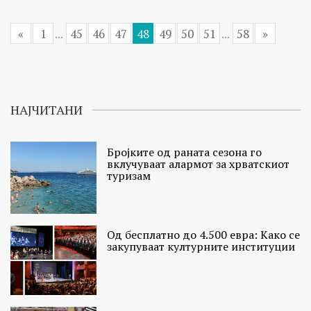
«
1
...
45
46
47
48
49
50
51
...
58
»
НАЈЧИТАНИ
Бројките од раната сезона го
вклучуваат алармот за хрватскиот
туризам
Од бесплатно до 4.500 евра: Како се
закупуваат културните институции