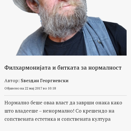
Филхармонијата и битката за нормалност
Автор:
Ѕвездан Георгиевски
Објавено на 22 мај 2017 во 10:18
Нормално беше оваа власт да заврши онака како
што владееше – ненормално! Со крешендо на
сопствената естетика и сопствената култура