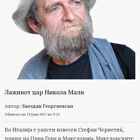
Лажниот цар Никола Мали
Автор:
Ѕвездан Георгиевски
Објавено на 19 јуни 2017 во 9:12
Во Италија е уапсен извесен Стефан Чернетиќ,
принц на Црна Гора и Македонија. Македонските