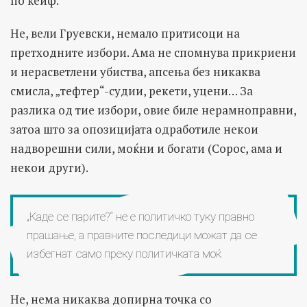
по ќеиф.
Не, вели Груевски, немало притисоци на
претходните избори. Ама не спомнува прикриени
и нерасветлени убиства, апсења без никаква
смисла, „тефтер“-судии, рекети, уцени… За
разлика од тие избори, овие биле нерамноправни,
затоа што за опозицијата одработиле некои
надворешни сили, моќни и богати (Сорос, ама и
некои други).
„Каде се парите?“ не е политичко туку правно
прашање, а правните последици можат да се
избегнат само преку политичката моќ
Не, нема никаква допирна точка со