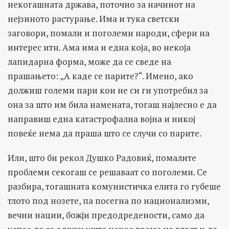
некогашната држава, поточно за начинот на
нејзиното растурање. Има и тука светски
заговори, помали и поголеми народи, сфери на
интерес итн. Ама има и една која, во некоја
лапидарна форма, може да се сведе на
прашањето: „А каде се парите?“. Имено, ако
должиш големи пари кои не си ги употребил за
она за што им била намената, тогаш најлесно е да
направиш една катастрофална војна и никој
повеќе нема да праша што се случи со парите.
Или, што би рекол Душко Радовиќ, помалите
проблеми секогаш се решаваат со поголеми. Се
разбира, тогашната комунистичка елита го губеше
тлото под нозете, па посегна по национализми,
вечни нации, божји предодредености, само да