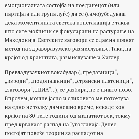
емоционалната состојба на поединецот (или
партијата или група луѓе) да се (само)убедуваш
дека моменталната светска консталација е таква
што сите моќници се фокусирани на растурање на
Македонија. Светските заговори се одамна познат
метод на здраворазумско размислување. Така, на
крајот од краиштата, размислуваше и Хитлер.
Превладувачкиот вокабулар („предавници“,
„изроди“, „подопашници“, „странски платеници“,
„заговори“, „ЦИА“…), се разбира, не е ништо ново.
Впрочем, мошне јасно и сликовито ме потсетува
на едно не толку дамнешно време, некаде кон
крајот на 80-тите години од минатиот век, токму
пред крвавиот распад на Југославија. Денес
постојат повеќе теории за распадот на