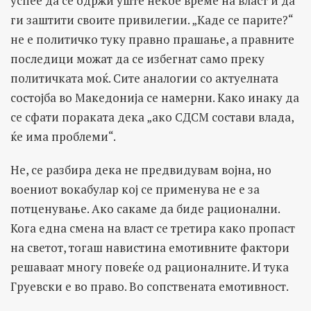
успее да се одржи уште некое време на власт и да
ги заштити своите привилегии. „Каде се парите?“
не е политичко туку правно прашање, а правните
последици можат да се избегнат само преку
политичката моќ. Сите аналогии со актуелната
состојба во Македонија се намерни. Како инаку да
се сфати пораката дека „ако СДСМ состави влада,
ќе има проблеми“.
Не, се разбира дека не предвидувам војна, но
воениот вокабулар кој се применува не е за
потценување. Ако сакаме да биде рационални.
Кога една смена на власт се третира како пропаст
на светот, тогаш навистина емотивните фактори
решаваат многу повеќе од рационалните. И тука
Груевски е во право. Во сопствената емотивност.