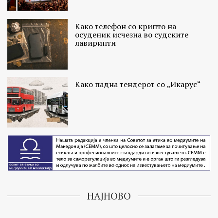
Како телефон со крипто на
осуденик исчезна во судските
лавиринти
Како падна тендерот со „Икарус“
НАЈНОВО