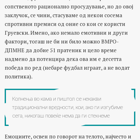
сопственото рационално просудување, но до овој
заклучок, се чини, стасуваме од некои сосема
спротивни премиси од оние со кои се користи
Груевски. Имено, ако немало емотивни и други
фактори, тогаш не би ни било можно ВМРО-
ДПМНЕ да добие 51 пратеник и цело време
надмено да потенцира дека ова им е десетта
победа по ред (небаре фудбал играат, а не водат
политика).
Колнења во кама и пиштол се некакви
традиционални вредности, кои, ако ги изгубиме
сега, никогаш повеќе нема да ги стекнеме
Емоциите, освен по говорот на телото, најчесто и