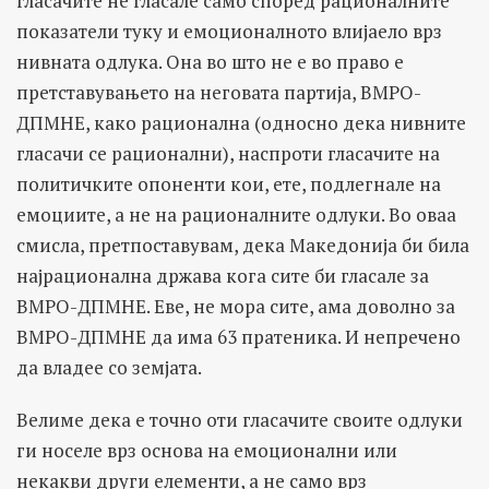
гласачите не гласале само според рационалните
показатели туку и емоционалното влијаело врз
нивната одлука. Она во што не е во право е
претставувањето на неговата партија, ВМРО-
ДПМНЕ, како рационална (односно дека нивните
гласачи се рационални), наспроти гласачите на
политичките опоненти кои, ете, подлегнале на
емоциите, а не на рационалните одлуки. Во оваа
смисла, претпоставувам, дека Македонија би била
најрационална држава кога сите би гласале за
ВМРО-ДПМНЕ. Еве, не мора сите, ама доволно за
ВМРО-ДПМНЕ да има 63 пратеника. И непречено
да владее со земјата.
Велиме дека е точно оти гласачите своите одлуки
ги носеле врз основа на емоционални или
некакви други елементи, а не само врз