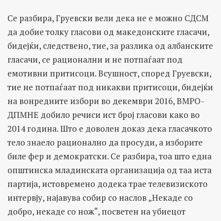
Се разбира, Груевски вели дека не е можно СДСМ
да добие толку гласови од македонските гласачи,
бидејќи, следствено, тие, за разлика од албанските
гласачи, се рационални и не потпаѓаат под
емотивни притисоци. Всушност, според Груевски,
тие не потпаѓаат под никакви притисоци, бидејќи
на вонредните избори во декември 2016, ВМРО-
ДПМНЕ добило речиси ист број гласови како во
2014 година. Што е доволен доказ дека гласачкото
тело знаело рационално да просуди, а изборите
биле фер и демократски. Се разбира, тоа што една
општинска младинската организација од таа иста
партија, истовремено додека трае телевизиското
интервју, најавува собир со наслов „Некаде со
добро, некаде со нож“, посветен на убиецот