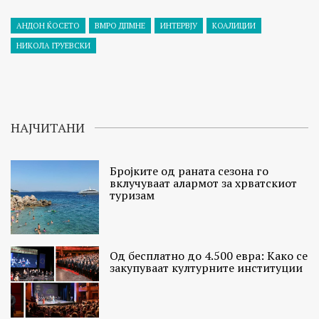
АНДОН ЌОСЕТО
ВМРО ДПМНЕ
ИНТЕРВЈУ
КОАЛИЦИИ
НИКОЛА ГРУЕВСКИ
НАЈЧИТАНИ
Бројките од раната сезона го
вклучуваат алармот за хрватскиот
туризам
Од бесплатно до 4.500 евра: Како се
закупуваат културните институции