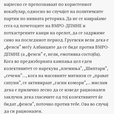
најлесно се препознаваат по користениот
вокабулар, односно во случајот на политичките
партии по нивната реторика. Да не се навраќаме
сега од почетоците на ВМРО-ДПМНЕ и
поткастрените канџи на орелот, да се задржиме
само на последниот период. Груевски вели дека е
„фенси“ меѓу Албанците да се биде против ВМРО-
ДПМНЕ (а „фенси“ е, нели, емотивна состојба).
Кога во предизборната кампања цел еден
колективитет се нарекува „племиња“, „Шиптари“,
„сечени“…, кога на масовните митинзи се „прават
сапуни“, се активираат „гасни комори“,… мислам
дека е прилично лесно да се изведе рационален
заклучок дека гласачите од тој колективитет ќе
бидат „фенси“, поточно против тебе. Ова во случај
да си рационален.