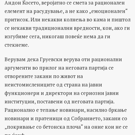
Андон Ќосето, веројатно се смета за рационален
елемент на расудување, а не како „емоционален“
притисок. Или некакви колнења во кама и пиштол
се некакви традиционални вредности, кои, ако ги
изгубиме сега, никогаш повеќе нема да ги
стекнеме.
Верувам дека Груевски верува оти рационални
аргументи во прилог на неговата партија се
отворените закани по живот на
неистомислениците од страна на јавни
функционери и директори на сериозни јавни
институции, поставени од неговата партија.
Рационално е тепање новинари, насилно бркање
новинари и пратеници од Собранието, закани со
„покривање со бетонска плоча“ на оние кои не се