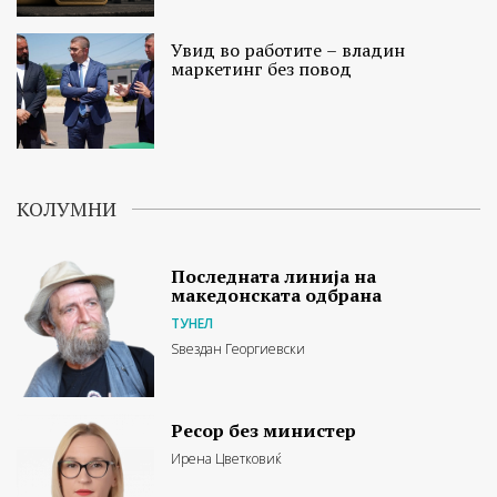
Увид во работите – владин
маркетинг без повод
КОЛУМНИ
Последната линија на
македонската одбрана
ТУНЕЛ
Ѕвездан Георгиевски
Ресор без министер
Ирена Цветковиќ