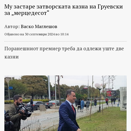
Му застарe затворската казна на Груевски
за „мерцедесот“
Автор:
Васко Маглешов
Објавено на 30 септември 2024 во 10:14
Поранешниот премиер треба да одлежи уште две
казни