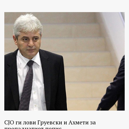
СЈО ги лови Груевски и Ахмети за
пропаднатиот попис