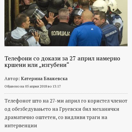
Телефони со докази за 27 април намерно
кршени или „изгубени“
Автор:
Катерина Блажевска
Објавено на 05 април 2018 во 13:17
Tелефонот што на 27-ми април го користел членот
од обезбедувањето на Груевски бил механички
драматично оштетен, со видливи траги на
интервенции