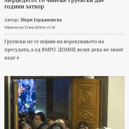
години затвор
Автор:
Мери Јордановска
Објавено на 23 мај 2018 во 13:46
Груевски не се појави на изрекувањето на
пресудата, а од ВМРО-ДПМНЕ велат дека не знаат
каде е