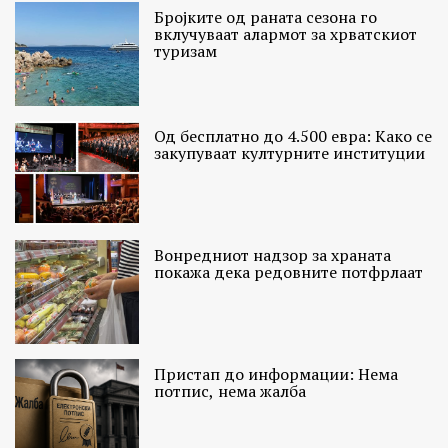
Бројките од раната сезона го
вклучуваат алармот за хрватскиот
туризам
Од бесплатно до 4.500 евра: Како се
закупуваат културните институции
Вонредниот надзор за храната
покажа дека редовните потфрлаат
Пристап до информации: Нема
потпис, нема жалба