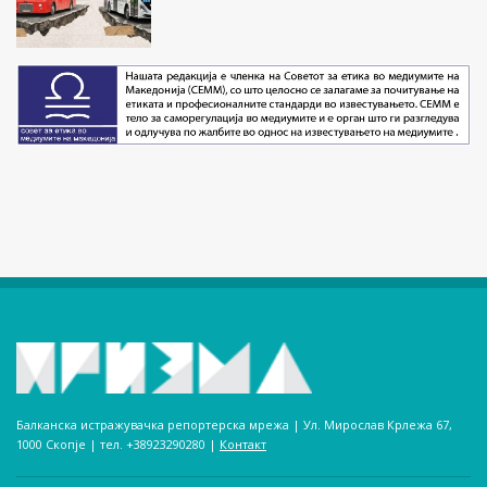
Балканска истражувачка репортерска мрежа | Ул. Мирослав Крлежа 67,
1000 Скопје | тел. +38923290280­ |
Контакт