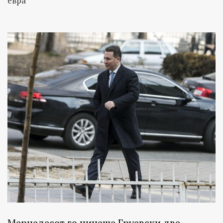
евра
Мерцедесот го чинеше Груевски две