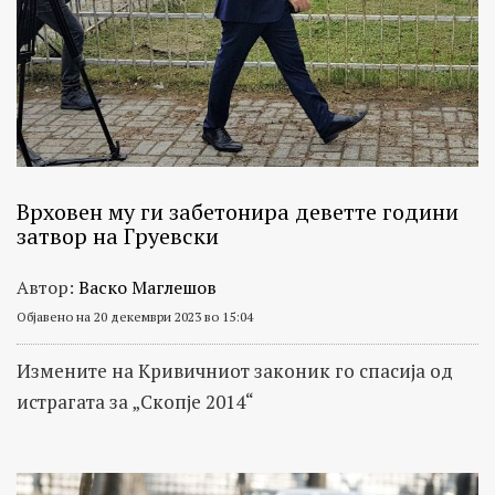
Врховен му ги забетонира деветте години
затвор на Груевски
Автор:
Васко Маглешов
Објавено на 20 декември 2023 во 15:04
Измените на Кривичниот законик го спасија од
истрагата за „Скопје 2014“