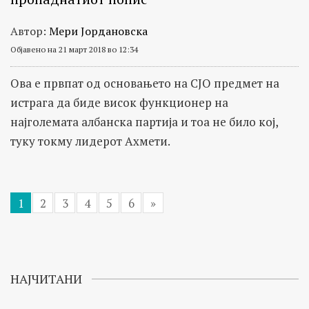
Автор:
Мери Јордановска
Објавено на 21 март 2018 во 12:34
Ова е првпат од основањето на СЈО предмет на
истрага да биде висок функционер на
најголемата албанска партија и тоа не било кој,
туку токму лидерот Ахмети.
1
2
3
4
5
6
»
НАЈЧИТАНИ