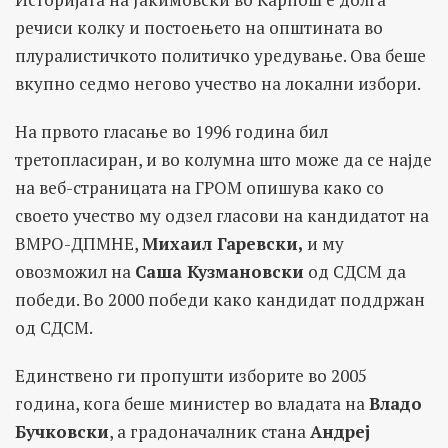
речиси колку и постоењето на општината во
плуралистичкото политичко уредување. Ова беше
вкупно седмо негово учество на локални избори.
На првото гласање во 1996 година бил
третопласиран, и во колумна што може да се најде
на веб-страницата на ГРОМ опишува како со
своето учество му одзел гласови на кандидатот на
ВМРО-ДПМНЕ,
Михаил Гаревски,
и му
овозможил на
Саша Кузмановски
од СДСМ да
победи. Во 2000 победи како кандидат поддржан
од СДСМ.
Единствено ги пропушти изборите во 2005
година, кога беше министер во владата на
Владо
Бучковски
, а градоначалник стана
Андреј