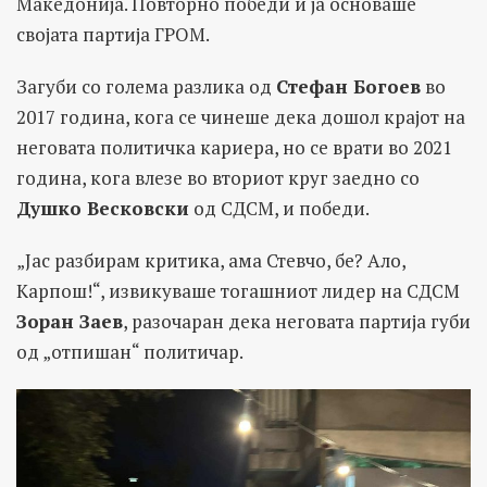
Македонија. Повторно победи и ја основаше
својата партија ГРОМ.
Загуби со голема разлика од
Стефан Богоев
во
2017 година, кога се чинеше дека дошол крајот на
неговата политичка кариера, но се врати во 2021
година, кога влезе во вториот круг заедно со
Душко Весковски
од СДСМ, и победи.
„Јас разбирам критика, ама Стевчо, бе? Ало,
Карпош!“, извикуваше тогашниот лидер на СДСМ
Зоран Заев
, разочаран дека неговата партија губи
од „отпишан“ политичар.