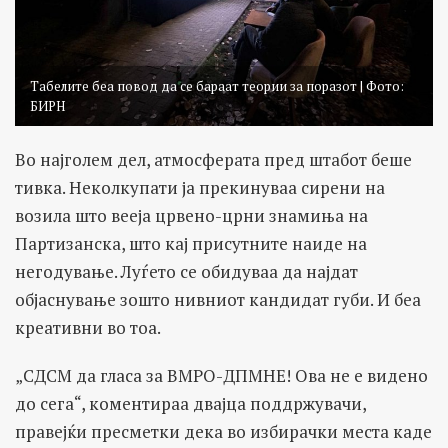
Табелите беа повод да се бараат теории за поразот | Фото:
БИРН
Во најголем дел, атмосферата пред штабот беше
тивка. Неколкупати ја прекинуваа сирени на
возила што вееја црвено-црни знамиња на
Партизанска, што кај присутните наиде на
негодување. Луѓето се обидуваа да најдат
објаснување зошто нивниот кандидат губи. И беа
креативни во тоа.
„СДСМ да гласа за ВМРО-ДПМНЕ! Ова не е видено
до сега“, коментираа двајца поддржувачи,
правејќи пресметки дека во избирачки места каде