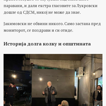
паравани, и дали екстра гласовите за Лукровски
дошле од СДСМ, никој не може да знае.
Јакимовски не обвини никого. Само застана пред
мониторот, се поздрави и си отиде.
Историја долга колку и општината