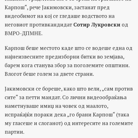
Карпош“, рече Јакимовски, застанат пред
видеобимот на кој се гледаше водството на
неговиот противкандидат
Сотир Лукровски
од
ВМРО-ДПМНЕ.
Карпош беше местото каде што се водеше една од
најнеизвесните предизборни битки во земјава,
барем кога станува збор за поголемите општини.
Влогот беше голем за двете страни.
Јакимовски се бореше, како што вели, „сам против
сите“ за петти мандат. Со лични видеообраќања
наметнуваше имиџ на човек од маалото,
испраќајќи пораки дека „го брани Карпош“ (така
му гласеше и слоганот) од интересите на големите
партии.