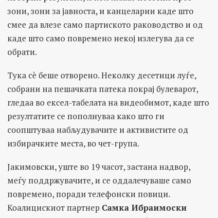
зони, зони за јавноста, и канцеларии каде што
смее да влезе само партиското раководство и од
каде што само повремено некој излегува да се
обрати.
Тука сè беше отворено. Неколку десетици луѓе,
собрани на пешачката патека покрај булеварот,
гледаа во ексел-табелата на видеобимот, каде што
резултатите се пополнуваа како што ги
соопштуваа набљудувачите и активистите од
избирачките места, во чет-група.
Јакимовски, уште во 19 часот, застана надвор,
меѓу поддржувачите, и се оддалечуваше само
повремено, поради телефонски повици.
Коалицискиот партнер
Самка Ибраимоски