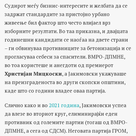
Судирот меѓу бизнис-интересите и желбата да се
задржат стандардите за пристојно урбано
живеење бил фактор што често влијаел врз
изборните резултати. Во таа приказна, и двајцата
годинешни кандидати се наоѓаа на двете страни
– ги обвинуваа противниците за бетонизација и се
прогласуваа себеси за спасители. ВМРО-ДПМНЕ,
во тоа користеше и анегдоти од премиерот
Христијан
Мицкоски
, а Јакимовски укажуваше
на преизграденоста во други скопски општини,
каде што со години владее оваа партија.
Слично како и во
2021 година
, Јакимовски успеа
да влезе во вториот круг, елиминирајќи еден
противник од големите партии (тогаш од ВМРО-
ДПМНЕ, а сега од СДСМ). Неговата партија ГРОМ,