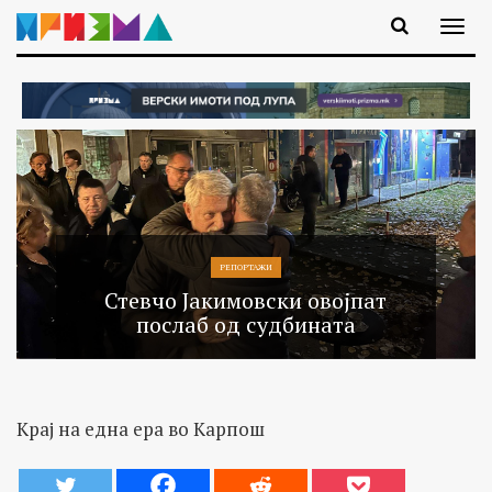
РЕПОРТАЖИ
Стевчо Јакимовски овојпат
послаб од судбината
Крај на една ера во Карпош