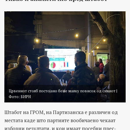
Црвениот столб постојано беше малку повисок од синиот |
Фото: БИРН
Штабот на ГРОМ, на Партизанска е различен од
местата каде што партиите вообичаено чекаат
изборни резултати, и кои имаат посебни прес-