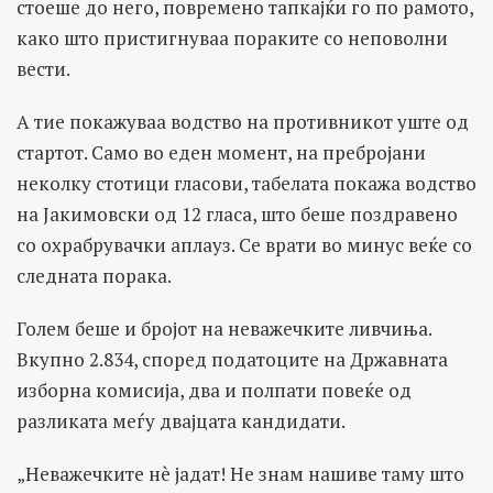
стоеше до него, повремено тапкајќи го по рамото,
како што пристигнуваа пораките со неповолни
вести.
А тие покажуваа водство на противникот уште од
стартот. Само во еден момент, на пребројани
неколку стотици гласови, табелата покажа водство
на Јакимовски од 12 гласа, што беше поздравено
со охрабрувачки аплауз. Се врати во минус веќе со
следната порака.
Голем беше и бројот на неважечките ливчиња.
Вкупно 2.834, според податоците на Државната
изборна комисија, два и полпати повеќе од
разликата меѓу двајцата кандидати.
„Неважечките нè јадат! Не знам нашиве таму што