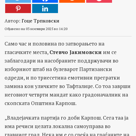
Автор:
Гоце Трпковски
Објавено на 03 ноември 2025 во 14:20
Само час и половина по затворањето на
гласачките места,
Стевчо Јакимовски
им се
заблагодари на насобраните поддржувачи во
изборниот штаб на булеварот Партизански
одреди, и по триесетина емотивни прегратки
замина кон уличките во Тафталиџе. Со тоа заврши
неговиот четврти мандат како градоначалник на
скопската Општина Карпош.
„Владејачката партија го доби Карпош. Сега таа ја
има речиси целата локална самоуправа во
главниот град. Нека им е со среќа на граѓаните на