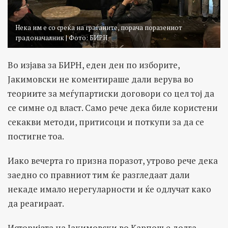
Нека им е со среќа на граѓаните, порача поразениот
градоначалник | Фото: БИРН
Во изјава за БИРН, еден ден по изборите,
Јакимовски не коментираше дали верува во
теориите за меѓупартиски договори со цел тој да
се симне од власт. Само рече дека биле користени
секакви методи, притисоци и поткупи за да се
постигне тоа.
Иако вечерта го призна поразот, утрово рече дека
заедно со правниот тим ќе разгледаат дали
некаде имало нерегуларности и ќе одлучат како
да реагираат.
Историјата на Јакимовски во Карпош е долга