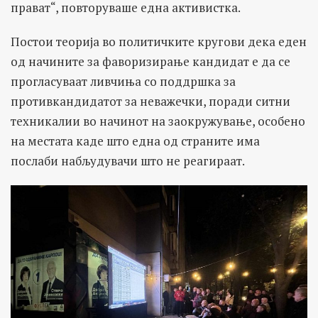
прават“, повторуваше една активистка.
Постои теорија во политичките кругови дека еден
од начините за фаворизирање кандидат е да се
прогласуваат ливчиња со поддршка за
противкандидатот за неважечки, поради ситни
техникалии во начинот на заокружување, особено
на местата каде што една од страните има
послаби набљудувачи што не реагираат.