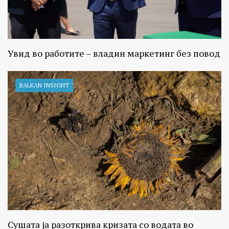
Увид во работите – владин маркетинг без повод
BALKAN INSIGHT
Сушата ја разоткрива кризата со водата во