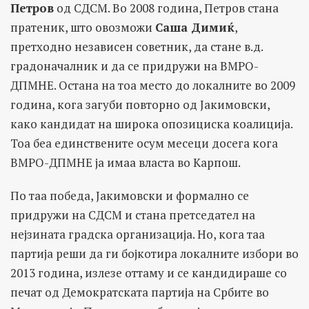
Петров
од СДСМ. Во 2008 година, Петров стана
пратеник, што овозможи
Саша Димиќ
,
претходно независен советник, да стане в.д.
градоначалник и да се придружи на ВМРО-
ДПМНЕ. Остана на тоа место до локалните во 2009
година, кога загуби повторно од Јакимовски,
како кандидат на широка опозициска коалиција.
Тоа беа единствените осум месеци досега кога
ВМРО-ДПМНЕ ја имаа власта во Карпош.
По таа победа, Јакимовски и формално се
придружи на СДСМ и стана претседател на
нејзината градска организација. Но, кога таа
партија реши да ги бојкотира локалните избори во
2013 година, излезе оттаму и се кандидираше со
печат од Демократската партија на Србите во