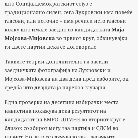
што Социјалдемократскиот сојуз е
традиционално силен, сега Лукровски има повеќе
гласови, или поточно – има речиси исто гласови
колку што имале заедно со кандидатката
Маја
Мојсова-Мијовска
во првиот круг, обвинувајќи
ги двете партии дека се договориле.
Таквите теории дополнително ги засили
заедничката фотографија на Лукровски и
Мојсова-Мијовска на два дена пред изборите, од
средба што двајцата ја нарекоа случајна.
Една проверка на десетина избирачки места
навистина покажува дека резултатот на
кандидатот на ВМРО-ДПМНЕ во вториот круг е
близок со збирот меѓу таа партија и СДСМ во
првиот. Но, што се случувало зад гласачките