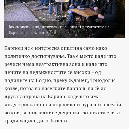
Јакимовски и поддржувачите ги следат резултатите на
Партизанска | Фото: БИРН
Карпош не е интересна општина само како
политичко достигнување. Таа е место каде што
речиси нема неатрактивна зона и каде што
цените на недвижностите се високи – од
падините на Водно, преку Жданец, Трнодол и
Козле, потоа во населбите Карпош, па сè до
другата страна на Вардар, каде што има
индустриска зона и поранешни рурални населби
во кои, во последниве децении, скопската елита
гради хациенди со базени.