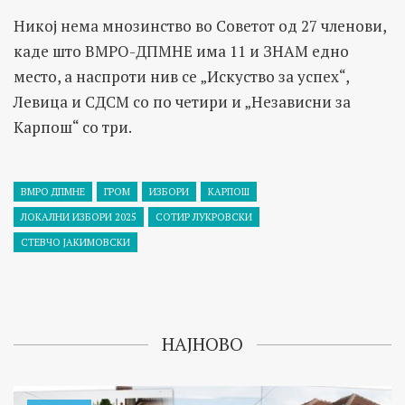
Никој нема мнозинство во Советот од 27 членови,
каде што ВМРО-ДПМНЕ има 11 и ЗНАМ едно
место, а наспроти нив се „Искуство за успех“,
Левица и СДСМ со по четири и „Независни за
Kaрпош“ со три.
ВМРО ДПМНЕ
ГРОМ
ИЗБОРИ
КАРПОШ
ЛОКАЛНИ ИЗБОРИ 2025
СОТИР ЛУКРОВСКИ
СТЕВЧО ЈАКИМОВСКИ
НАЈНОВО