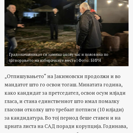
Градоначалникот си замина околу час и половина по
затворањето на избирачките места | Фото: БИРН
„Отпишувањето“ на Јакимовски продолжи и во
мандатот што го освои тогаш. Минатата година,
како кандидат за претседател, освои осум илјади
гласа, и стана единствениот што имал помалку
гласови отколку што требаат потписи (10 илјади)
за кандидатура. Во тој период беше ставен и на
црната листа на САД поради корупција. Годинава,