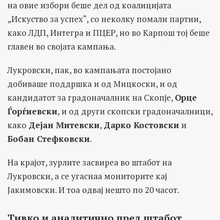
на овие избори беше дел од коалицијата
„Искуство за успех“, со неколку помали партии,
како ЛДП, Интегра и ПЦЕР, но во Карпош тој беше
главен во својата кампања.
Лукровски, пак, во кампањата постојано
добиваше поддршка и од Мицкоски, и од
кандидатот за градоначалник на Скопје,
Орце
Ѓорѓиевски
, и од други скопски градоначалници,
како
Дејан Митевски
,
Дарко Костовски
и
Бобан Стефковски
.
На крајот, зурлите засвиреа во штабот на
Лукровски, а се угаснаа мониторите кај
Јакимовски. И тоа одвај нешто по 20 часот.
Тивко и аналитично пред штабот