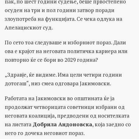
пак, по шест години судење, беше првостепено
осуден на три и пол години затвор поради
злоупотреба на функцијата. Се чека одлука на
Апелацискиот суд.
По сето тоа следуваше и изборниот пораз. Дали
ова е крајот на неговата политичка кариера или
повторно ќе се бори во 2029 година?
„Здравје, ќе видиме. Има цели четири години
дотогаш“, низ смеа одговара Јакимовски.
Работата на Јакимовски во општината ќе ја
продолжат четворицата советници избрани од
неговата коалиција, предводени од носителката
на листата
Добрила Андоновска
, која заедно со
него го дочека неговиот пораз.