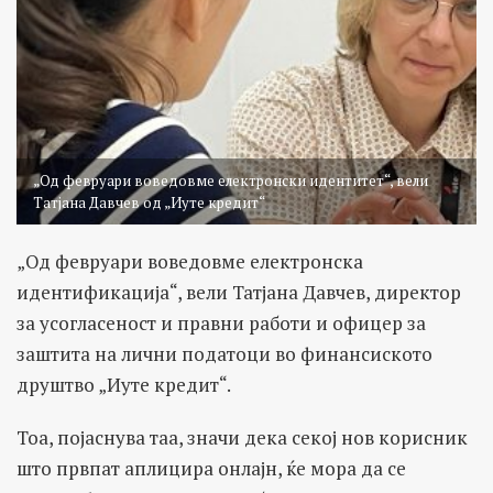
„Од февруари воведовме електронски идентитет“, вели
Татјана Давчев од „Иуте кредит“
„Од февруари воведовме електронска
идентификација“, вели Татјана Давчев, директор
за усогласеност и правни работи и офицер за
заштита на лични податоци во финансиското
друштво „Иуте кредит“.
Тоа, појаснува таа, значи дека секој нов корисник
што првпат аплицира онлајн, ќе мора да се