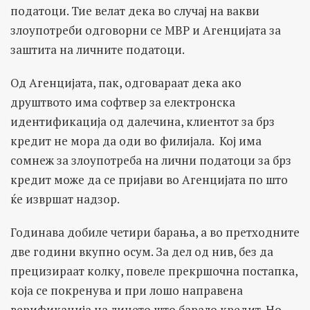
податоци. Тие велат дека во случај на вакви
злоупотреби одговорни се МВР и Агенцијата за
заштита на личните податоци.
Од Агенцијата, пак, одговараат дека ако
друштвото има софтвер за електронска
идентификација од далечина, клиентот за брз
кредит не мора да оди во филијала. Кој има
сомнеж за злоупотреба на лични податоци за брз
кредит може да се пријави во Агенцијата по што
ќе извршат надзор.
Годинава добиле четири барања, а во претходните
две години вкупно осум. За дел од нив, без да
прецизираат колку, повеле прекршочна постапка,
која се покренува и при лошо направена
верификација на лицето што барало кредит. Но,