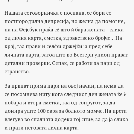
Нашата соговорничка е поспана, се бори со
постпородилна депресија, но желна да помогне,
па на Фејсбук праќа сѐ што ѝ бара жената – слика
од лична карта, сметка, здравствено бројче… На
крај, таа прави и селфи држејќи ја пред себе
личната карта, затоа што во Вестерн унион прават
детални проверки. Сепак, се работи за пари од
странство.
За првпат прима пари на овој начин, па нема да
се посомнева ниту кога следниот ден жената ќе ѝ
побара и втора сметка, таа од сопругот, за да
донира уште 100 евра за болното момче. На прсти
влегува во спалната додека тој спие, за да ја слика
и прати неговата лична карта.