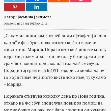
Автор:
Јасмина Јакимова
Објавено на 29 мај 2023 во 12:11
„Сакам да донирам, потребна ми е [твојата] лична
карта“ е фејсбук-пораката што ќе ѝ го измени
животот на
Марија
. Порака што ќе ѝ донесе многу
нервози, голем долг – од неколку брзи кредити и
срам што воопшто дозволила тоа да ѝ се случи.
Поради тој срам и за БИРН говори со молба да не
го користиме нејзиното вистинско име, туку само
– Марија.
Пораката стигнува неколку дена по Нова година,
откако на Фејсбук споделува повик за помош на
момче болно од рак, кое бара донации од хумани