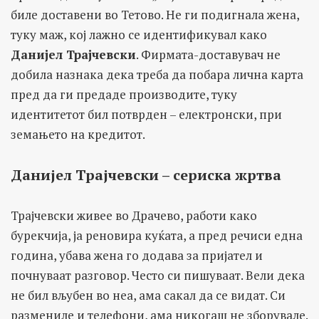
биле доставени во Тетово. Не ги подигнала жена,
туку маж, кој лажно се идентификувал како
Данијел Трајчевски
. Фирмата-доставувач не
добила назнака дека треба да побара лична карта
пред да ги предаде производите, туку
идентитетот бил потврден – електронски, при
земањето на кредитот.
Данијел Трајчевски – сериска жртва
Трајчевски живее во Драчево, работи како
бурекчија, ја реновира куќата, а пред речиси една
година, убава жена го додава за пријател и
почнуваат разговор. Често си пишуваат. Вели дека
не бил вљубен во неа, ама сакал да се видат. Си
размениле и телефони, ама никогаш не зборувале.