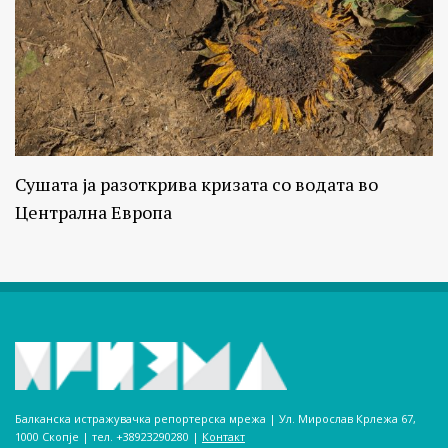
Сушата ја разоткрива кризата со водата во
Централна Европа
Балканска истражувачка репортерска мрежа | Ул. Мирослав Крлежа 67,
1000 Скопје | тел. +38923290280­ |
Контакт