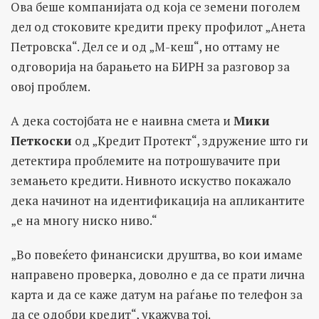
Ова беше компанијата од која се земени поголем
дел од стоковите кредити преку профилот „Анета
Петровска“. Дел се и од „М-кеш“, но оттаму не
одговорија на барањето на БИРН за разговор за
овој проблем.
А дека состојбата не е наивна смета и
Мики
Петкоски
од „Кредит Протект“, здружение што ги
детектира проблемите на потрошувачите при
земањето кредити. Нивното искуство покажало
дека начинот на идентификација на апликантите
„е на многу ниско ниво.“
„Во повеќето финансиски друштва, во кои имаме
направено проверка, доволно е да се прати лична
карта и да се каже датум на раѓање по телефон за
да се одобри кредит“, укажува тој.