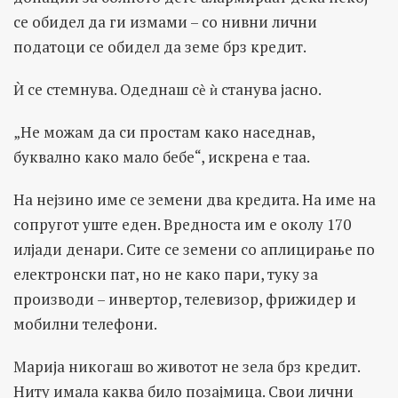
се обидел да ги измами – со нивни лични
податоци се обидел да земе брз кредит.
Ѝ се стемнува. Одеднаш сѐ ѝ станува јасно.
„Не можам да си простам како наседнав,
буквално како мало бебе“, искрена е таа.
На нејзино име се земени два кредита. На име на
сопругот уште еден. Вредноста им е околу 170
илјади денари. Сите се земени со аплицирање по
електронски пат, но не како пари, туку за
производи – инвертор, телевизор, фрижидер и
мобилни телефони.
Марија никогаш во животот не зела брз кредит.
Ниту имала каква било позајмица. Свои лични