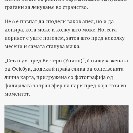
граѓани за лекување во странство.
Не ѝ е првпат да сподели ваков апел, но и да
донира, кога може и колку што може. Но, сега
поривот е уште поголем, затоа што пред неколку
месеци и самата станува мајка.
„Сега сум пред Вестерн (Унион)“, ѝ пишува жената
од Фејсбук, додека ѝ праќа слика од сопствената
лична карта, придружена со фотографија од
филијалата за трансфер на пари пред која стои во
моментот.