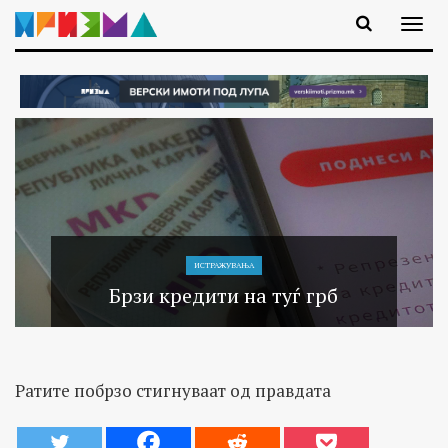
ИСТРАЖУВАЊA
Брзи кредити на туѓ грб
Ратите побрзо стигнуваат од правдата