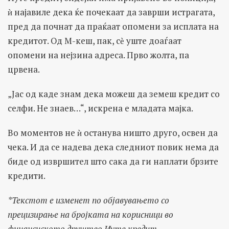
ѝ најавиле дека ќе почекаат да заврши истрагата,
пред да почнат да праќаат опомени за исплата на
кредитот. Од М-кеш, пак, сѐ уште доаѓаат
опомени на нејзина адреса. Прво жолта, па
црвена.
„Јас од каде знам дека можеш да земеш кредит со
селфи. Не знаев…“, искрена е младата мајка.
Во моментов не ѝ останува ништо друго, освен да
чека. И да се надева дека следниот повик нема да
биде од извршител што сака да ги наплати брзите
кредити.
*Текстот е изменет по објавувањето со
прецизирање на бројката на корисници во
финансиското друштво Иуте кредит.