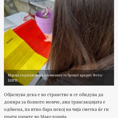
Марија ги разгледува опомените за брзиот кредит Фото/
БИРН
Објаснува дека е во странство и се обидува да
донира за болното момче, ама трансакцијата е
одбиена, па итно бара некој на чија сметка ќе ги
прати парите во Македонија.