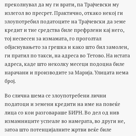
преколнувал да му ги врати, па Трајчевски му
излегол во пресрет. Практично, откако некој ги
злоупотребил податоците на Трајчевски да земе
кредит и тие средства биле префрлени кај него,
тој несвесен за измамата, го проголтал
објаснувањето за грешка и како што бил замолен,
ги пратил по такси, на адреса во Тетово. На истата
адреса, каде што неколку месеци подоцна биле
нарачани и производите за Марија. Улицата нема
број.
Во слична шема се злоупотребени лични
податоци и земени кредити на име на повеќе
лица со кои разговараше БИРН. Во дел од нив
измамниците успеале во намерата, во други не,
затоа што потенцијалните жртви веќе биле