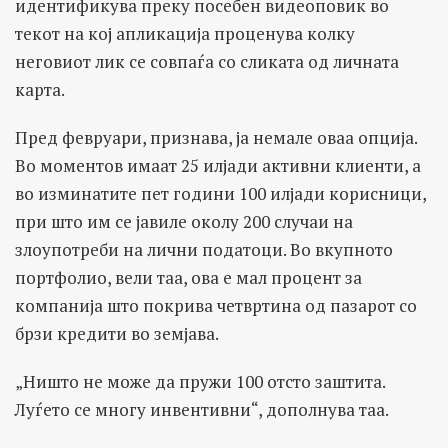
идентификува преку посебен видеоповик во
текот на кој апликација проценува колку
неговиот лик се совпаѓа со сликата од личната
карта.
Пред февруари, признава, ја немале оваа опција.
Во моментов имаат 25 илјади активни клиенти, а
во изминатите пет години 100 илјади корисници,
при што им се јавиле околу 200 случаи на
злоупотреби на лични податоци. Во вкупното
портфолио, вели таа, ова е мал процент за
компанија што покрива четвртина од пазарот со
брзи кредити во земјава.
„Ништо не може да пружи 100 отсто заштита.
Луѓето се многу инвентивни“, дополнува таа.