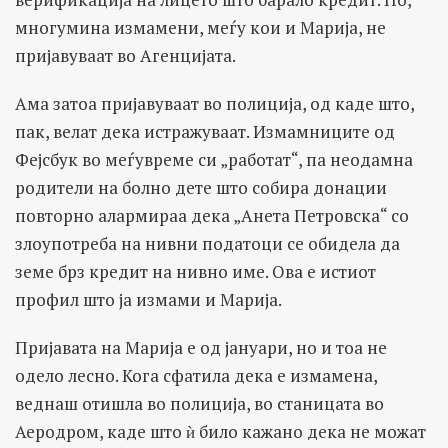
многумина измамени, меѓу кои и Марија, не
пријавуваат во Агенцијата.
Ама затоа пријавуваат во полиција, од каде што,
пак, велат дека истражуваат. Измамниците од
Фејсбук во меѓувреме си „работат“, па неодамна
родители на болно дете што собира донации
повторно алармираа дека „Анета Петровска“ со
злоупотреба на нивни податоци се обидела да
земе брз кредит на нивно име. Ова е истиот
профил што ја измами и Марија.
Пријавата на Марија е од јануари, но и тоа не
одело лесно. Кога сфатила дека е измамена,
веднаш отишла во полиција, во станицата во
Аеродром, каде што ѝ било кажано дека не можат