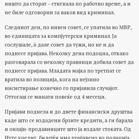
ништо да сторат – стигнала по работно време, а и
не биле одговорни за ваков вид криминал.
Следниот ден, по нивен совет, се упатила во МВР,
во единицата за компјутерски криминал. Ја
сослушале, ѝ дале совет да тужи, но не и да
поднесе пријава. Неколку дена подоцна, откако
разговарала со неколку правници добила совет да
поднесе пријава. Младата мајка по третпат се
вратила во полиција, кога на нејзино
инсистирање конечно го пријавила случајот.
Оттогаш се минати повеќе од 4 месеци.
Пријави поднела и до двете финансиски друштва
каде што се издадени брзите кредити, а ги барала
и онлајн-продавниците што ја издале стоката. Од
Иуте кредит, бидејќи има пријавено во полиција,