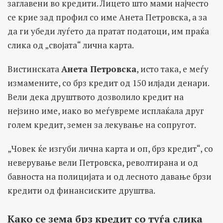
заглавени во кредити. Лицето што мами најчесто
се крие зад профил со име Анета Петровска, а за
да ги убеди луѓето да пратат податоци, им праќа
слика од „својата“ лична карта.
Вистинската
Анета Петровска
, исто така, е меѓу
измамените, со брз кредит од 150 илјади денари.
Вели дека друштвото дозволило кредит на
нејзино име, иако во меѓувреме исплаќала друг
голем кредит, земен за лекување на сопругот.
„Човек ќе изгуби лична карта и оп, брз кредит“, со
неверување вели Петровска, револтирана и од
бавноста на полицијата и од лесното давање брзи
кредити од финансиските друштва.
Како се зема брз кредит со туѓа слика