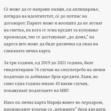
Сѐ може да се направи онлајн, од аплицирање,
потврда на идентитетот, сѐ до потпис на
договорот. Парите може и воопшто да не легнат
на сметка, па кога се зема кредит за купување
производи, тие се доставуваат „до дома,“ на
адреса што може да биде различна од онаа на
сликаната лична карта.
За три години, од 2019 до 2021 година, биле
евидентирани 76 случаи на злоупотреба на лични
податоци за добивање брзи кредити. Лани, во
само една година имало 43 вакви случаи,
покажуваат податоците на МВР.
Иако по лична карта Марија живее во Аеродром,
производите купени со „нејзините“ брзи кредити