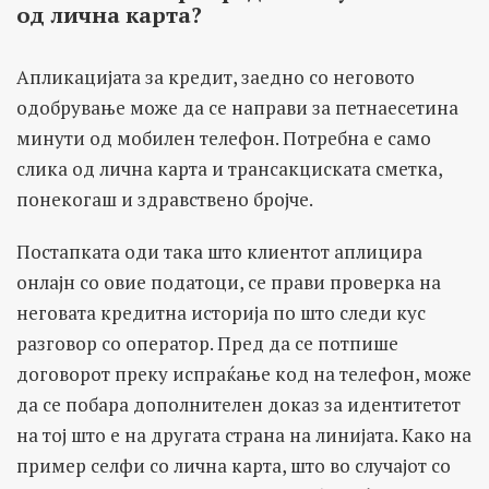
од лична карта?
Апликацијата за кредит, заедно со неговото
одобрување може да се направи за петнаесетина
минути од мобилен телефон. Потребна е само
слика од лична карта и трансакциската сметка,
понекогаш и здравствено бројче.
Постапката оди така што клиентот аплицира
онлајн со овие податоци, се прави проверка на
неговата кредитна историја по што следи кус
разговор со оператор. Пред да се потпише
договорот преку испраќање код на телефон, може
да се побара дополнителен доказ за идентитетот
на тој што е на другата страна на линијата. Како на
пример селфи со лична карта, што во случајот со