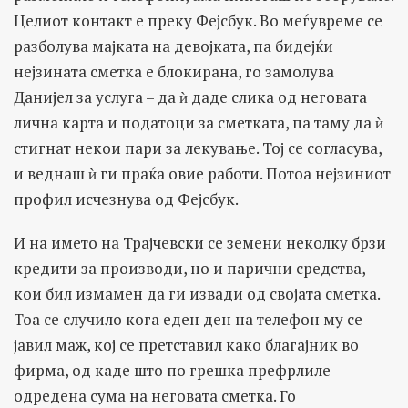
Целиот контакт е преку Фејсбук. Во меѓувреме се
разболува мајката на девојката, па бидејќи
нејзината сметка е блокирана, го замолува
Данијел за услуга – да ѝ даде слика од неговата
лична карта и податоци за сметката, па таму да ѝ
стигнат некои пари за лекување. Тој се согласува,
и веднаш ѝ ги праќа овие работи. Потоа нејзиниот
профил исчезнува од Фејсбук.
И на името на Трајчевски се земени неколку брзи
кредити за производи, но и парични средства,
кои бил измамен да ги извади од својата сметка.
Тоа се случило кога еден ден на телефон му се
јавил маж, кој се претставил како благајник во
фирма, од каде што по грешка префрлиле
одредена сума на неговата сметка. Го