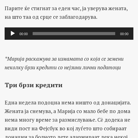
Парите ќе стигнат за еден час, ја уверува жената,
на што таа од срце се заблагодарува.
Аудио
00:00
00:00
плејер
*Марија раскажува за измамата со која се земени
неколку брзи кредити со нејзини лични податоци
Три брзи кредити
Една недела подоцна нема ништо од донацијата.
Жената ја снемува, а Марија со мало бебе по дома
нема многу време за размислување. Сѐ додека не
види пост на Фејсбук во кој луѓето што собираат
донации за болното дете алармираат дека некој