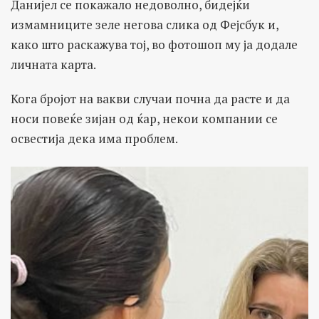
Данијел се покажало недоволно, бидејќи
измамниците зеле негова слика од Фејсбук и,
како што раскажува тој, во фотошоп му ја додале
личната карта.
Кога бројот на вакви случаи почна да расте и да
носи повеќе зијан од ќар, некои компании се
освестија дека има проблем.