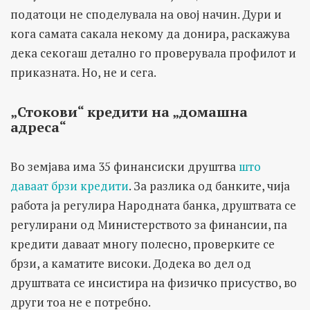
податоци не споделувала на овој начин. Дури и
кога самата сакала некому да донира, раскажува
дека секогаш детално го проверувала профилот и
приказната. Но, не и сега.
„Стокови“ кредити на „домашна
адреса“
Во земјава има 35 финансиски друштва
што
даваат брзи кредити
. За разлика од банките, чија
работа ја регулира Народната банка, друштвата се
регулирани од Министерството за финансии, па
кредити даваат многу полесно, проверките се
брзи, а каматите високи. Додека во дел од
друштвата се инсистира на физичко присуство, во
други тоа не е потребно.