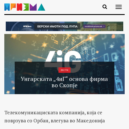
ВЕСТИ
Унгарската „4иГ“ основа фирма
во Скопје
Телекомуникациската компанија, која се
поврзува со Орбан, влегува во Македонија