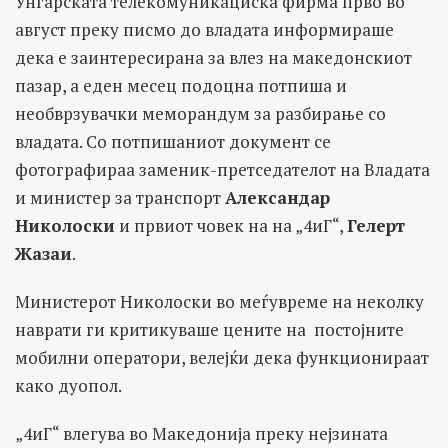
Унгарската телекомуникациска фирма прво во
август преку писмо до владата информираше
дека е заинтересирана за влез на македонскиот
пазар, а еден месец подоцна потпиша и
необврзувачки меморандум за разбирање со
владата. Со потпишаниот документ се
фотографираа заменик-претседателот на Владата
и министер за транспорт
Александар
Николоски
и првиот човек на на „4иГ“,
Гелерт
Жазаи
.
Министерот Николоски во меѓувреме на неколку
наврати ги критикуваше цените на постојните
мобилни оператори, велејќи дека функционираат
како дуопол.
„4иГ“ влегува во Македонија преку нејзината