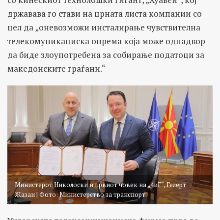
државава го стави на црната листа компании со
цел да „оневозможи инсталирање чувствителна
телекомуникациска опрема која може однадвор
да биде злоупотребена за собирање податоци за
македонските граѓани.“
Министерот Николоски и првиот човек на „4иГ“, Гелерт
Жазаи | Фото: Министерство за транспорт