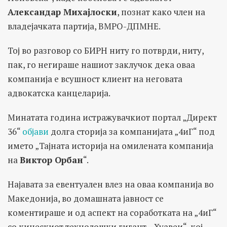
Александар Михајлоски
, познат како член на
владејачката партија, ВМРО-ДПМНЕ.
Тој во разговор со БИРН ниту го потврди, ниту,
пак, го негираше нашиот заклучок дека оваа
компанија е всушност клиент на неговата
адвокатска канцеларија.
Минатата година истражувачкиот портал „Директ
36“
објави
долга сторија за компанијата „4иГ“ под
името „Тајната историја на омилената компанија
на
Виктор Орбан
“.
Најавата за евентуален влез на оваа компанија во
Македонија, во домашната јавност се
коментираше и од аспект на соработката на „4иГ“
со кинескиот технолошки гигант, „Хуавеи“, кој