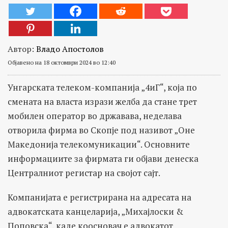
Автор:
Владо Апостолов
Објавено на 18 октомври 2024 во 12:40
Унгарската телеком-компанија „4иГ“, која по
смената на власта изрази желба да стане трет
мобилен оператор во државава, неделава
отворила фирма во Скопје под називот „Оне
Македонија телекомуникации“. Основните
информациите за фирмата ги објави денеска
Централниот регистар на својот сајт.
Компанијата е регистрирана на адресата на
адвокатската канцеларија, „Михајлоски &
Поповска“, каде коосновач е адвокатот