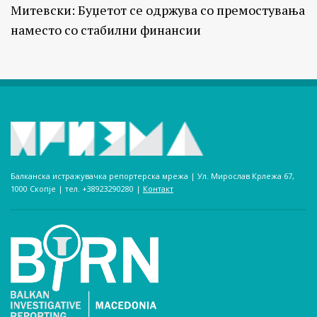
Митевски: Буџетот се одржува со премостувања
наместо со стабилни финансии
Балканска истражувачка репортерска мрежа | Ул. Мирослав Крлежа 67,
1000 Скопје | тел. +38923290280­ |
Контакт