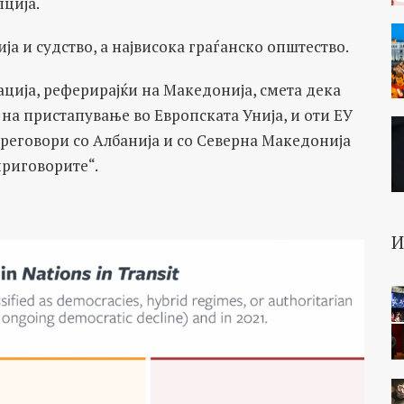
пција.
а и судство, а највисока граѓанско општество.
ција, реферирајќи на Македонија, смета дека
 на пристапување во Европската Унија, и оти ЕУ
реговори со Албанија и со Северна Македонија
приговорите“.