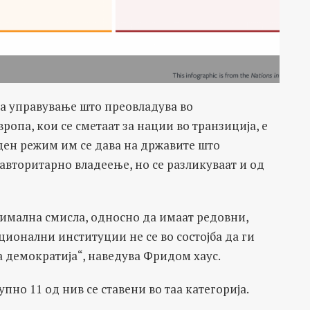
 на управување што преовладува во
ропа, кои се сметаат за нации во транзиција, е
ен режим им се дава на државите што
авторитарно владеење, но се разликуваат и од
имална смисла, односно да имаат редовни,
ионални институции не се во состојба да ги
 демократија“, наведува Фридом хаус.
упно 11 од нив се ставени во таа категорија.