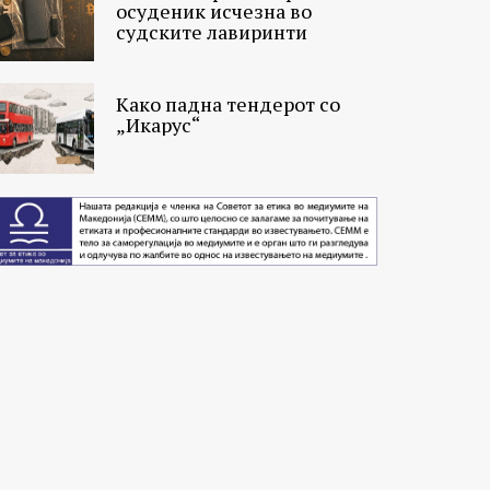
осуденик исчезна во
судските лавиринти
Како падна тендерот со
„Икарус“