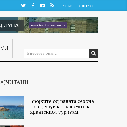
Twitter
Facebook
YouTube
RSS
ЗА НАС
КОНТАКТ
ЕМИ
АЈЧИТАНИ
Бројките од раната сезона
го вклучуваат алармот за
хрватскиот туризам