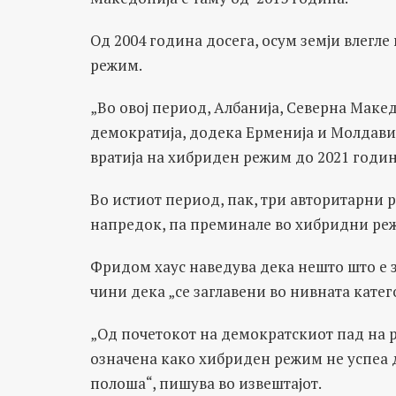
Од 2004 година досега, осум земји влегле
режим.
„Во овој период, Албанија, Северна Маке
демократија, додека Ерменија и Молдавиј
вратија на хибриден режим до 2021 година
Во истиот период, пак, три авторитарни 
напредок, па преминале во хибридни ре
Фридом хаус наведува дека нешто што е 
чини дека „се заглавени во нивната катег
„Од почетокот на демократскиот пад на р
означена како хибриден режим не успеа д
полоша“, пишува во извештајот.