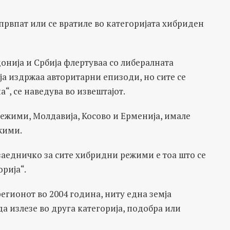
 првпат или се вратиле во категоријата хибриден
донија и Србија флертуваа со либералната
а издржаа авторитарни епизоди, но сите се
“, се наведува во извештајот.
режими, Молдавија, Косово и Ерменија, имале
жими.
заедничко за сите хибридни режими е тоа што се
орија“.
егионот во 2004 година, ниту една земја
а излезе во друга категорија, подобра или