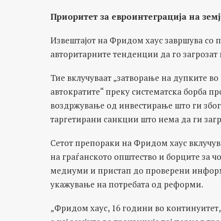
Приоритет за евроинтеграција на зем
Извештајот на Фридом хаус завршува со п
авторитарните тенденции да го загрозат
Тие вклучуваат „затворање на дупките во
автократите“ преку систематска борба пр
воздржување од инвестирање што ги због
таргетирани санкции што нема да ги загр
Сетот препораки на Фридом хаус вклучув
на граѓанското општество и борците за ч
медиуми и пристап до проверени информ
укажување на потребата од реформи.
„Фридом хаус, 16 години во континуитет,