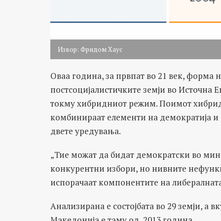
Извор: Фридом Хаус
Оваа година, за првпат во 21 век, форма
постсоцијалистичките земји во Источна Ев
токму хибридниот режим. Поимот хибрид
комбинираат елементи на демократија и 
двете уредувања.
„Тие можат да бидат демократски во мин
конкурентни избори, но нивните нефункц
испорачаат компонентите на либералната
Анализирана е состојбата во 29 земји, а вк
Македонија е таму од 2013 година.