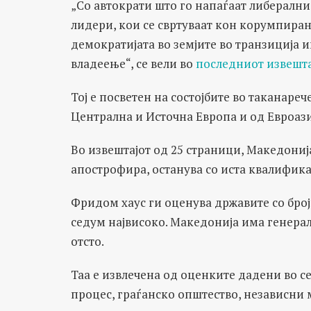
„Со автократи што го напаѓаат либералн
лидери, кои се свртуваат кон корумпира
демократијата во земјите во транзиција 
владеење“, се вели во
последниот извешта
Тој е посветен на состојбите во таканареч
Централна и Источна Европа и од Евроази
Во извештајот од 25 страници, Македониј
апострофира, останува со иста квалифик
Фридом хаус ги оценува државите со бројк
седум највисоко. Македoнија има генерал
отсто.
Таа е извлечена од оценките дадени во с
процес, граѓанско општество, независни