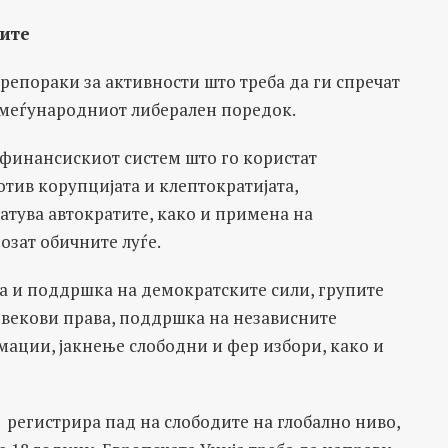
јите
репораки за активности што треба да ги спречат
 меѓународниот либерален поредок.
 финансискиот систем што го користат
отив корупцијата и клептократијата,
атува автократите, како и примена на
озат обичните луѓе.
а и поддршка на демократските сили, групите
овекови права, поддршка на независните
ации, јакнење слободни и фер избори, како и
 регистрира пад на слободите на глобално ниво,