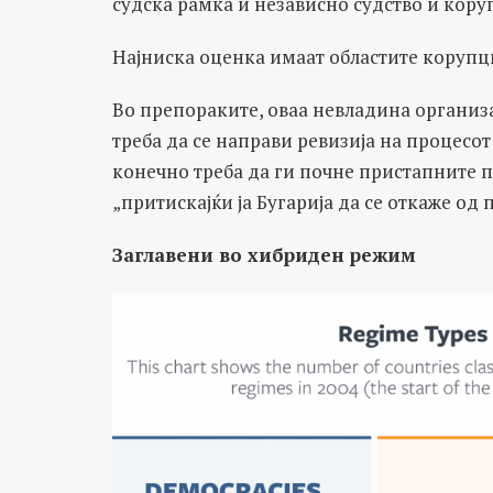
судска рамка и независно судство и кору
Најниска оценка имаат областите корупциј
Во препораките, оваа невладина организа
треба да се направи ревизија на процесот
конечно треба да ги почне пристапните п
„притискајќи ја Бугарија да се откаже од 
Заглавени во хибриден режим