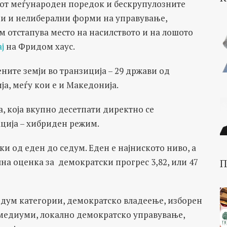
иот меѓународен поредок и бескрупулозните
ни и нелиберални форми на управување,
им отстапува место на насилството и на лошото
ј
на Фридом хаус.
ените земји во транзиција – 29 држави од
ја, меѓу кои е и Македонија.
а, која вкупно десетпати директно се
ација – хибриден режим.
и од еден до седум. Еден е најниското ниво, а
на оценка за демократски прогрес 3,82, или 47
П
едум категории, демократско владеење, изборен
 медиуми, локално демократско управување,