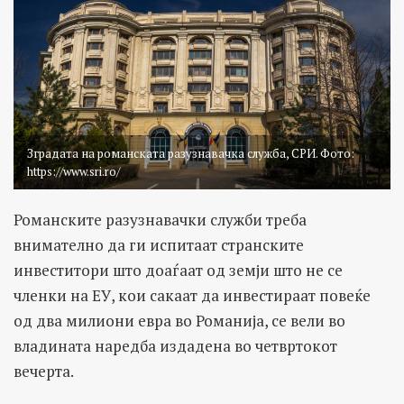
Зградата на романската разузнавачка служба, СРИ. Фото:
https://www.sri.ro/
Романските разузнавачки служби треба
внимателно да ги испитаат странските
инвеститори што доаѓаат од земји што не се
членки на ЕУ, кои сакаат да инвестираат повеќе
од два милиони евра во Романија, се вели во
владината наредба издадена во четвртокот
вечерта.