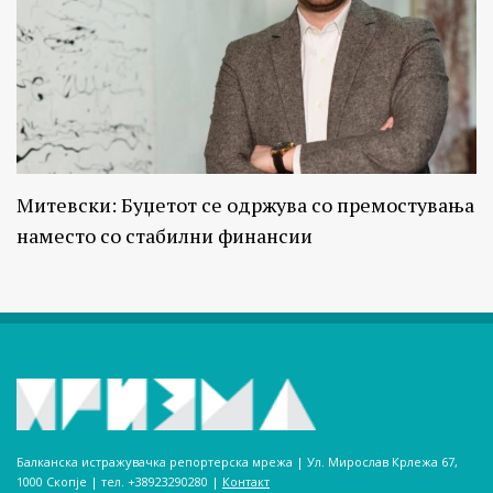
Митевски: Буџетот се одржува со премостувања
наместо со стабилни финансии
Балканска истражувачка репортерска мрежа | Ул. Мирослав Крлежа 67,
1000 Скопје | тел. +38923290280­ |
Контакт