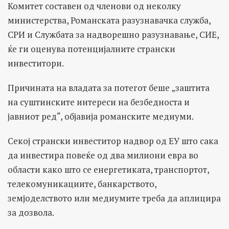
Комитет составен од членови од неколку
министерства, Романската разузнавачка служба,
СРИ и Службата за надворешно разузнавање, СИЕ,
ќе ги оценува потенцијалните странски
инвеститори.
Причината на владата за потегот беше „заштита
на суштинските интереси на безбедноста и
јавниот ред“, објавија романските медиуми.
Секој странски инвеститор надвор од ЕУ што сака
да инвестира повеќе од два милиони евра во
области како што се енергетиката, транспортот,
телекомуникациите, банкарството,
земјоделството или медиумите треба да аплицира
за дозвола.