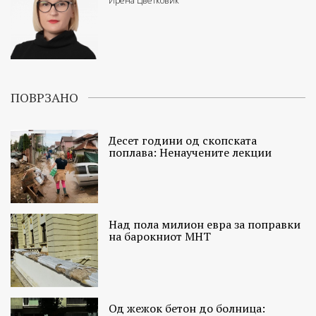
Ирена Цветковиќ
ПОВРЗАНО
Десет години од скопската
поплава: Ненаучените лекции
Над пола милион евра за поправки
на барокниот МНТ
Од жежок бетон до болница: