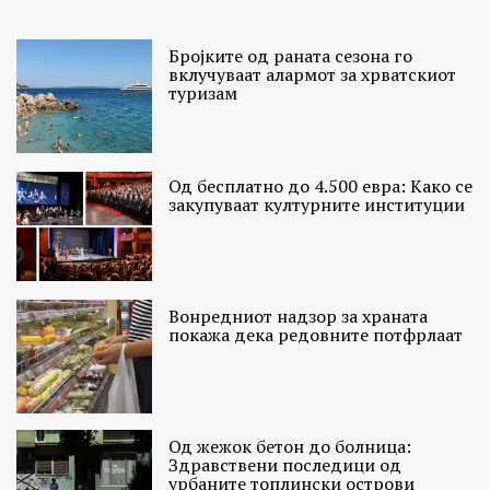
Бројките од раната сезона го
вклучуваат алармот за хрватскиот
туризам
Од бесплатно до 4.500 евра: Како се
закупуваат културните институции
Вонредниот надзор за храната
покажа дека редовните потфрлаат
Од жежок бетон до болница:
Здравствени последици од
урбаните топлински острови