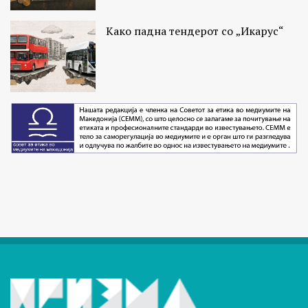
Како падна тендерот со „Икарус“