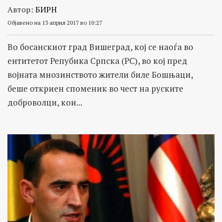
Автор:
БИРН
Објавено на 13 април 2017 во 10:27
Во босанскиот град Вишеград, кој се наоѓа во
ентитетот Репубика Српска (РС), во кој пред
војната мнозинството жители биле Бошњаци,
беше откриен споменик во чест на руските
доброволци, кои...