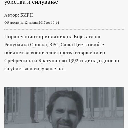
убиства и силување
Автор:
БИРН
Објавено на 12 април 2017 во 10:44
Поранешниот припадник на Војската на
Република Српска, ВРС, Саша Цветковиќ, е
обвинет за воени злосторства извршени во
Сребреница и Братунац во 1992 година, односно
за убиства и силување на...