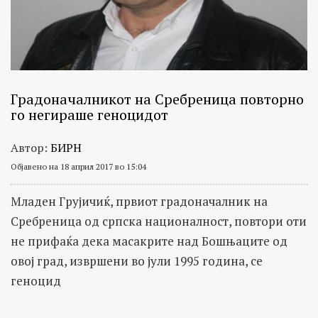
Градоначалникот на Сребреница повторно
го негираше геноцидот
Автор:
БИРН
Објавено на 18 април 2017 во 15:04
Младен Грујичиќ, првиот градоначалник на
Сребреница од српска националност, повтори оти
не прифаќа дека масакрите над Бошњаците од
овој град, извршени во јули 1995 година, се
геноцид