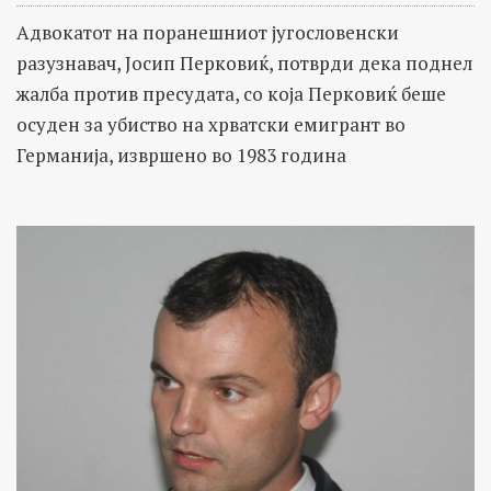
Адвокатот на поранешниот југословенски
разузнавач, Јосип Перковиќ, потврди дека поднел
жалба против пресудата, со која Перковиќ беше
осуден за убиство на хрватски емигрант во
Германија, извршено во 1983 година