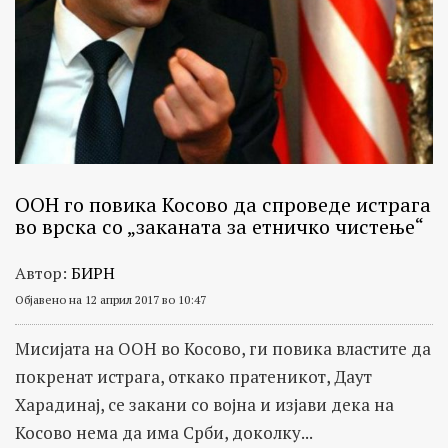
ООН го повика Косово да спроведе истрага
во врска со „заканата за етничко чистење“
Автор:
БИРН
Објавено на 12 април 2017 во 10:47
Мисијата на ООН во Косово, ги повика властите да
покренат истрага, откако пратеникот, Даут
Харадинај, се закани со војна и изјави дека на
Косово нема да има Срби, доколку...